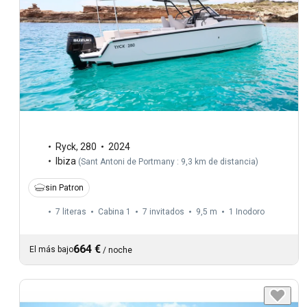
Ryck
,
280
2024
Ibiza
(
Sant Antoni de Portmany : 9,3 km de distancia
)
sin Patron
7 literas
Cabina 1
7 invitados
9,5 m
1
Inodoro
664 €
El más bajo
/
noche