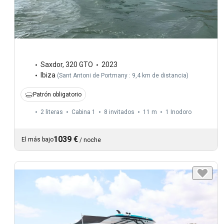
Saxdor
,
320 GTO
2023
Ibiza
(
Sant Antoni de Portmany : 9,4 km de distancia
)
Patrón obligatorio
2 literas
Cabina 1
8 invitados
11 m
1
Inodoro
1039 €
El más bajo
/
noche