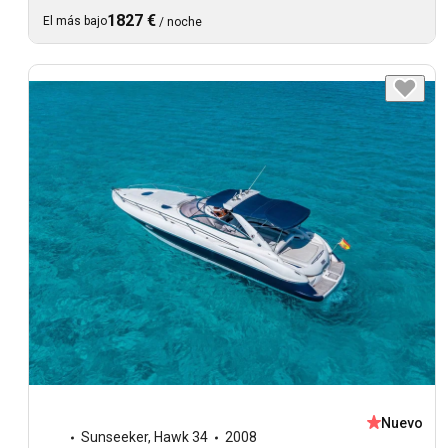
1827 €
El más bajo
/
noche
Nuevo
Sunseeker
,
Hawk 34
2008