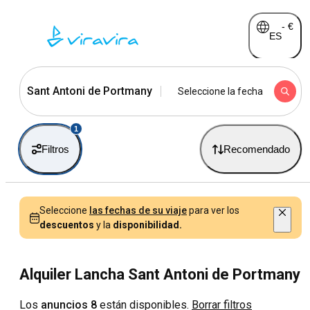
-
€
ES
Sant Antoni de Portmany
Seleccione la fecha
1
Filtros
Recomendado
Seleccione
las fechas de su viaje
para ver los
descuentos
y la
disponibilidad.
Alquiler Lancha Sant Antoni de Portmany
Los
anuncios 8
están disponibles.
Borrar filtros