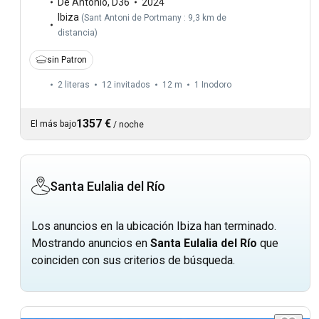
De Antonio
,
D36
2024
Ibiza
(
Sant Antoni de Portmany : 9,3 km de
distancia
)
sin Patron
2 literas
12 invitados
12 m
1
Inodoro
1357 €
El más bajo
/
noche
Santa Eulalia del Río
Los anuncios en la ubicación Ibiza han terminado.
Mostrando anuncios en
Santa Eulalia del Río
que
coinciden con sus criterios de búsqueda.