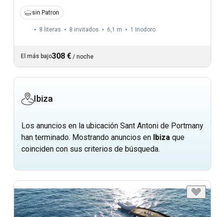
sin Patron
8 literas
8 invitados
6,1 m
1
Inodoro
308 €
El más bajo
/
noche
Ibiza
Los anuncios en la ubicación Sant Antoni de Portmany
han terminado. Mostrando anuncios en
Ibiza
que
coinciden con sus criterios de búsqueda.