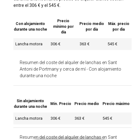
entre el 306 € y el 545 €.
Precio
Con alojamiento
Precio medio
Máx. precio
mínimo por
durante una noche
por día
por dia
día
Lancha motora
306 €
363 €
545 €
Resumen del coste del alquiler de lanchas en Sant
Antoni de Portmany y cerca de mí
-
Con alojamiento
durante una noche
Sin alojamiento
Mín. Precio
Precio medio
Precio máximo
durante una noche
Lancha motora
306 €
363 €
545 €
Resumen del coste del alquiler de lanchas en Sant