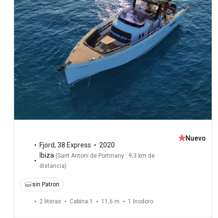
Nuevo
Fjord
,
38 Express
2020
Ibiza
(
Sant Antoni de Portmany : 9,3 km de
distancia
)
sin Patron
2 literas
Cabina 1
11,6 m
1
Inodoro