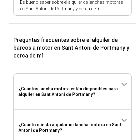
Es bueno saber sobre el alquiler de lanchas motoras
Portmany?
en Sant Antoni de Portmany y cerca de mí
Mientras estés en la ciudad, no te pierdas el famoso Sunset
Strip para una experiencia al atardecer inolvidable. Para los
amantes de la naturaleza, explorar la Reserva Natural de
Ses Pedreres de Cala d'Hort es imprescindible. También
Preguntas frecuentes sobre el alquiler de
puedes disfrutar de varios deportes acuáticos o
barcos a motor en Sant Antoni de Portmany y
simplemente relajarte en las playas de arena y bañadas por
cerca de mí
el sol de la ciudad.
¿Cuáles son las mejores marinas y fondeaderos
en Sant Antoni de Portmany?
¿Cuántos lancha motora están disponibles para
El Club Nautico Sant Antoni es una excelente opción de
alquiler en Sant Antoni de Portmany?
marina en la ciudad con grandes instalaciones. Para
fondear, Cala Gracioneta ofrece un entorno idílico con sus
aguas tranquilas y hermosos alrededores.
¿Debería alquilar un barco a motor en Sant Antoni
¿Cuánto cuesta alquilar un lancha motora en Sant
Antoni de Portmany?
de Portmany con o sin patrón?