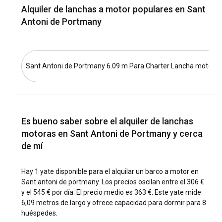
¿Cuáles son los destinos y rutas populares para
Alquiler de lanchas a motor populares en Sant
alquilar un barco a motor en Sant Antoni de
Antoni de Portmany
Portmany?
Sant Antoni de Portmany ofrece varias rutas de navegación
pintorescas. Navega hacia Cala Salada para descubrir una
playa de arena rodeada de colinas cubiertas de bosques, o
Sant Antoni de Portmany 6.09 m Para Charter Lancha motora 
navega hacia la mágica isla de Es Vedrà, conocida por su
belleza escarpada. Navegar por la noche también brinda la
oportunidad perfecta de disfrutar del impresionante juego
de luces sobre el agua desde la costa cercana.
Es bueno saber sobre el alquiler de lanchas
¿Cuál es la mejor época para alquilar un barco a
motoras en Sant Antoni de Portmany y cerca
motor en Sant Antoni de Portmany?
de mí
Aunque Sant Antoni de Portmany es atractivo durante todo
el año, de mayo a octubre es el momento ideal para alquilar
Hay 1 yate disponible para el alquilar un barco a motor en
un barco a motor. Durante estos meses, el clima es cálido, la
Sant antoni de portmany. Los precios oscilan entre el 306 €
lluvia es mínima y el mar está en calma, condiciones ideales
y el 545 € por día. El precio medio es 363 €. Este yate mide
para una navegación suave.
6,09 metros de largo y ofrece capacidad para dormir para 8
huéspedes.