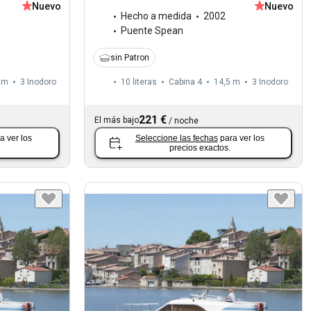
Nuevo
Nuevo
Hecho a medida
2002
Puente Spean
sin Patron
 m
3
Inodoro
10 literas
Cabina 4
14,5 m
3
Inodoro
221 €
El más bajo
/
noche
a ver los
Seleccione las fechas
para ver los
precios exactos.