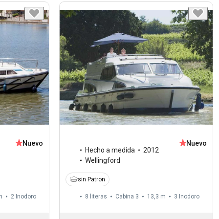
Nuevo
Nuevo
Hecho a medida
2012
Wellingford
sin Patron
m
2
Inodoro
8 literas
Cabina 3
13,3 m
3
Inodoro