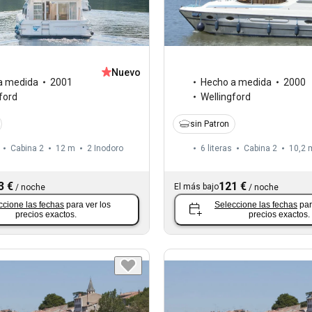
Nuevo
a medida
2001
Hecho a medida
2000
ford
Wellingford
sin Patron
Cabina 2
12 m
2
Inodoro
6 literas
Cabina 2
10,2 
3 €
121 €
El más bajo
/
noche
/
noche
ccione las fechas
para ver los
Seleccione las fechas
par
precios exactos.
precios exactos.