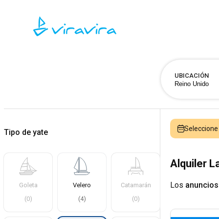
UBICACIÓN
Seleccion
Tipo de yate
Alquiler 
Los
anuncios
Goleta
Velero
Catamarán
(
0
)
(
4
)
(
0
)