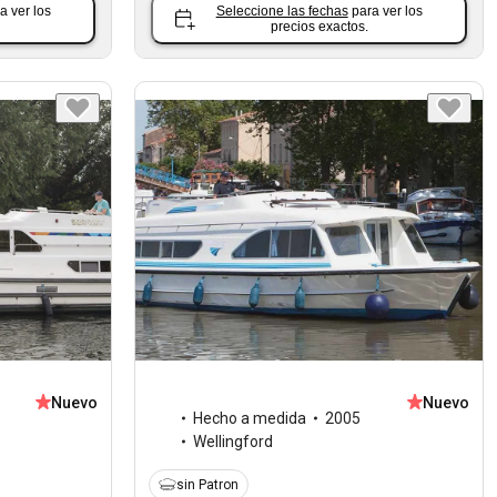
a ver los
Seleccione las fechas
para ver los
precios exactos.
Nuevo
Nuevo
Hecho a medida
2005
Wellingford
sin Patron