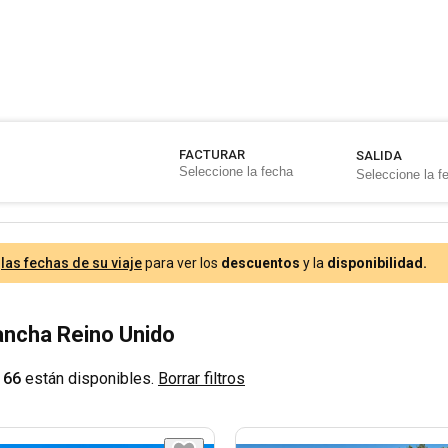
FACTURAR
SALIDA
e
las fechas de su viaje
para ver los
descuentos
y la
disponibilidad.
Lancha Reino Unido
 66
están disponibles.
Borrar filtros