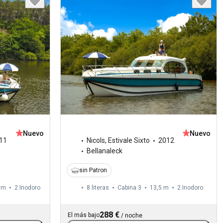
Nuevo
Nuevo
11
Nicols
,
Estivale Sixto
2012
Bellanaleck
sin Patron
 m
2
Inodoro
8 literas
Cabina 3
13,5 m
2
Inodoro
288 €
El más bajo
/
noche