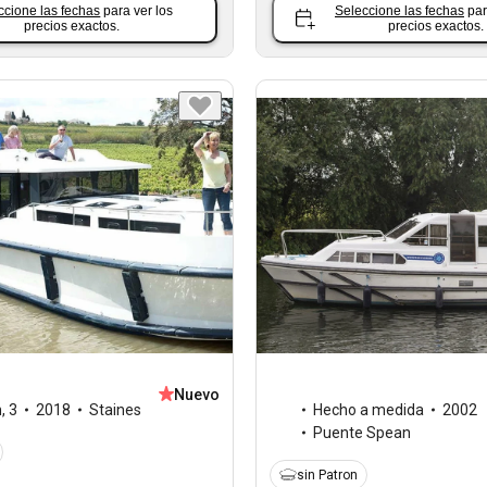
ccione las fechas
para ver los
Seleccione las fechas
par
precios exactos.
precios exactos.
Nuevo
n
,
3
2018
Staines
Hecho a medida
2002
Puente Spean
sin Patron