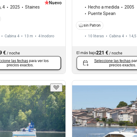
Nuevo
n
,
4
2025
Staines
Hecho a medida
2005
Puente Spean
sin Patron
Cabina 4
13 m
4
Inodoro
10 literas
Cabina 4
14,5
9 €
221 €
El más bajo
/
noche
/
noche
ccione las fechas
para ver los
Seleccione las fechas
par
precios exactos.
precios exactos.