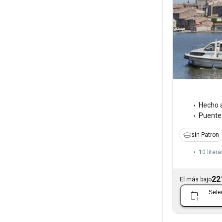
Hecho 
Puente
sin Patron
10 litera
22
El más bajo
Sele