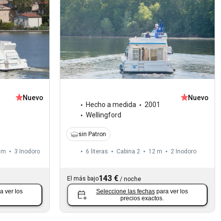
Nuevo
Nuevo
Hecho a medida
2001
Wellingford
sin Patron
 m
3
Inodoro
6 literas
Cabina 2
12 m
2
Inodoro
143 €
El más bajo
/
noche
a ver los
Seleccione las fechas
para ver los
precios exactos.