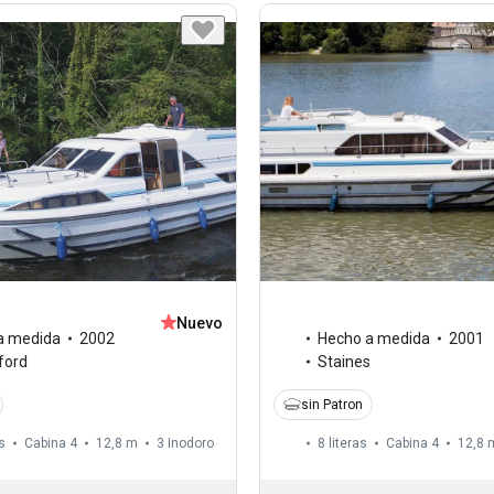
Nuevo
a medida
2002
Hecho a medida
2001
ford
Staines
sin Patron
s
Cabina 4
12,8 m
3
Inodoro
8 literas
Cabina 4
12,8 