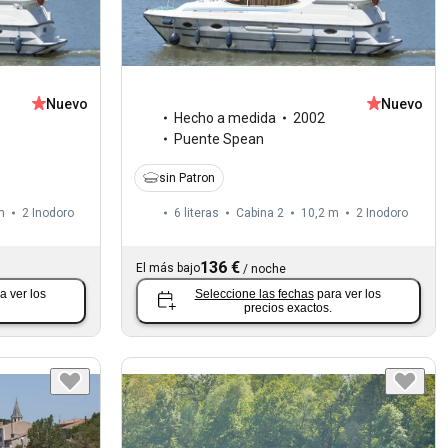
Nuevo
Nuevo
Hecho a medida
2002
Puente Spean
sin Patron
m
2
Inodoro
6 literas
Cabina 2
10,2 m
2
Inodoro
136 €
El más bajo
/
noche
a ver los
Seleccione las fechas
para ver los
precios exactos.