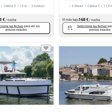
Cabina 3
13 m
3
Inodoro
6 literas
Cabina 3
11,9 
3 €
168 €
El más bajo
/
noche
/
noche
ccione las fechas
para ver los
Seleccione las fechas
par
precios exactos.
precios exactos.