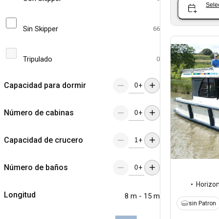
Sele
Sin Skipper
66
Tripulado
0
Capacidad para dormir
+
Número de cabinas
+
Capacidad de crucero
+
Número de baños
+
Horizo
Longitud
8 m - 15 m
sin Patron