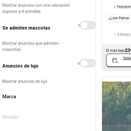
Mostrar anuncios con una valoración
Horizo
superior a 4 estrellas
sin Patron
0
Se admiten mascotas
9 literas
Mostrar anuncios que admiten
mascotas
23
El más bajo
Sele
0
Anuncios de lujo
Mostrar anuncios de lujo
Marca
Modelo