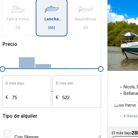
Yate a motor
Lancha
Neumáticas
motora
(
0
)
(
66
)
(
0
)
Precio
El más bajo
El más alto
Nicols
,
-
Bellana
€
€
sin Patron
Tipo de alquiler
8 literas
28
El más bajo
Con Skipper
0