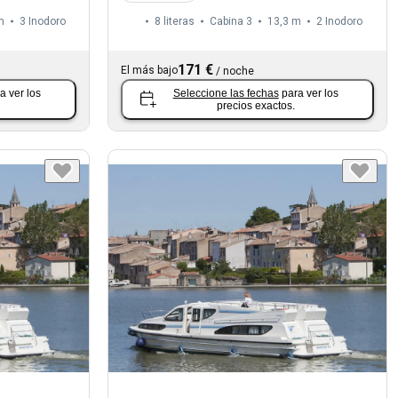
m
3
Inodoro
8 literas
Cabina 3
13,3 m
2
Inodoro
171 €
El más bajo
/
noche
a ver los
Seleccione las fechas
para ver los
precios exactos.