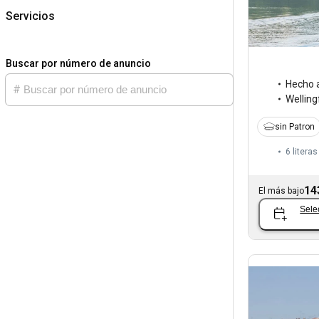
Servicios
Buscar por número de anuncio
Hecho 
Welling
sin Patron
6 literas
14
El más bajo
Sele