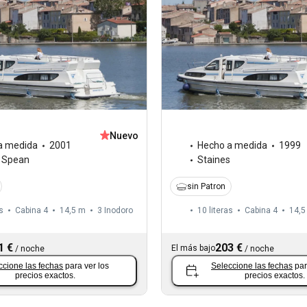
Nuevo
a medida
2001
Hecho a medida
1999
 Spean
Staines
sin Patron
s
Cabina 4
14,5 m
3
Inodoro
10 literas
Cabina 4
14,5
1 €
203 €
El más bajo
/
noche
/
noche
ccione las fechas
para ver los
Seleccione las fechas
par
precios exactos.
precios exactos.