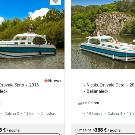
Nuevo
Estivale Sixto
2016
Nicols
,
Estivale Octo
20
leck
Bellanaleck
sin Patron
Cabina 3
13,5 m
2
Inodoro
10 literas
Cabina 4
13,5
8 €
388 €
El más bajo
/
noche
/
noche