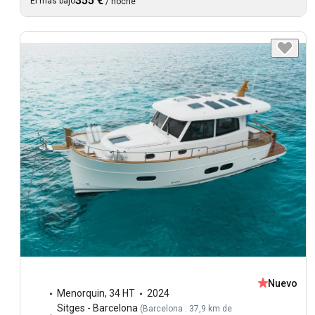
355 €
El más bajo
/
noche
Nuevo
Menorquin
,
34 HT
2024
Sitges - Barcelona
(
Barcelona : 37,9 km de