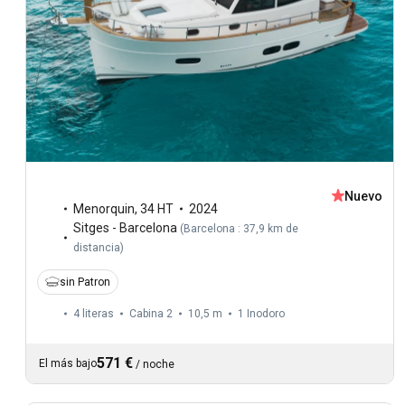
Nuevo
Menorquin
,
34 HT
2024
Sitges - Barcelona
(
Barcelona : 37,9 km de
distancia
)
sin Patron
4 literas
Cabina 2
10,5 m
1
Inodoro
571 €
El más bajo
/
noche