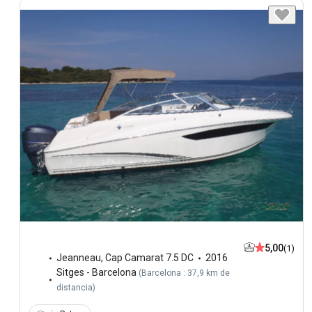
5,00
(1)
Jeanneau
,
Cap Camarat 7.5 DC
2016
Sitges - Barcelona
(
Barcelona : 37,9 km de
distancia
)