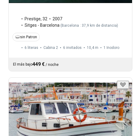
Prestige
,
32
2007
Sitges - Barcelona
(
Barcelona : 37,9 km de distancia
)
sin Patron
6 literas
Cabina 2
6 invitados
10,4 m
1
Inodoro
449 €
El más bajo
/
noche