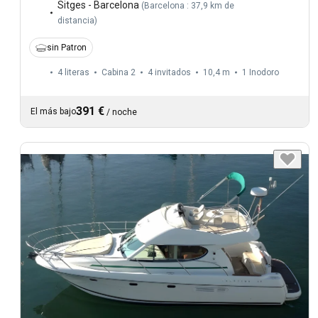
Sitges - Barcelona
(
Barcelona : 37,9 km de
distancia
)
sin Patron
4 literas
Cabina 2
4 invitados
10,4 m
1
Inodoro
391 €
El más bajo
/
noche