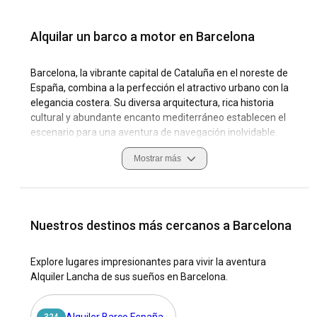
Alquilar un barco a motor en Barcelona
Barcelona, la vibrante capital de Cataluña en el noreste de
España, combina a la perfección el atractivo urbano con la
elegancia costera. Su diversa arquitectura, rica historia
cultural y abundante encanto mediterráneo establecen el
escenario para una aventura de navegación inolvidable.
Proporcionando una mezcla única de vida urbana bulliciosa
Mostrar más
y un retiro sereno junto al mar, Barcelona es atractiva para
los entusiastas de la navegación que desean variedad. La
extensa costa de la ciudad, el excelente clima y los
numerosos puertos deportivos la convierten en una parada
imperdible en cualquier itinerario de navegación. Para
Nuestros destinos más cercanos a Barcelona
experimentar Barcelona en su esencia auténtica, navega
por las aguas azules que rodean la ciudad alquilando un
Explore lugares impresionantes para vivir la aventura
barco a motor.
Alquiler Lancha de sus sueños en Barcelona.
Alquilar un barco a motor en Barcelona te permite explorar
el pintoresco frente marítimo de la ciudad y te da acceso a
Alquiler Barco España