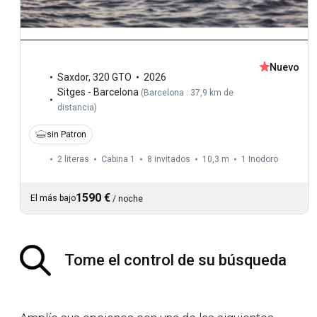
Nuevo
Saxdor
,
320 GTO
2026
Sitges - Barcelona
(
Barcelona : 37,9 km de
distancia
)
sin Patron
2 literas
Cabina 1
8 invitados
10,3 m
1
Inodoro
1590 €
El más bajo
/
noche
Tome el control de su búsqueda