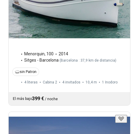
Menorquin
,
100
2014
Sitges - Barcelona
(
Barcelona : 37,9 km de distancia
)
sin Patron
4 literas
Cabina 2
4 invitados
10,4 m
1
Inodoro
399 €
El más bajo
/
noche