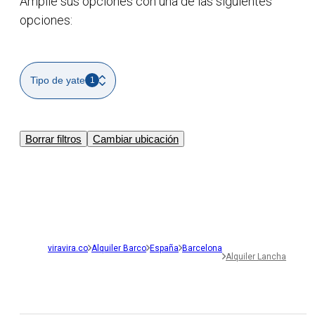
Amplíe sus opciones con una de las siguientes
opciones:
Tipo de yate
1
Borrar filtros
Cambiar ubicación
viravira.co
Alquiler Barco
España
Barcelona
Alquiler Lancha