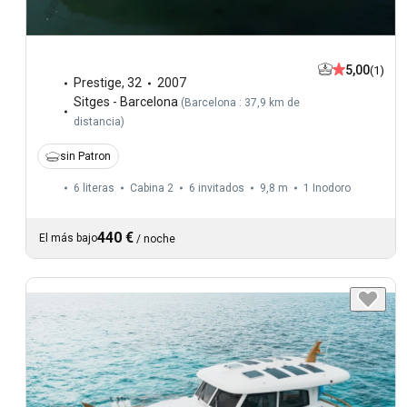
5,00
(1)
Prestige
,
32
2007
Sitges - Barcelona
(
Barcelona : 37,9 km de
distancia
)
sin Patron
6 literas
Cabina 2
6 invitados
9,8 m
1
Inodoro
440 €
El más bajo
/
noche