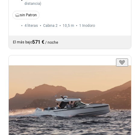
distancia
)
sin Patron
4 literas
Cabina 2
10,5 m
1
Inodoro
571 €
El más bajo
/
noche