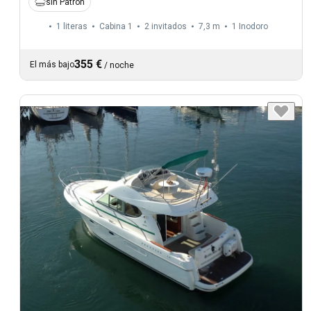
sin Patron
1 literas
Cabina 1
2 invitados
7,3 m
1
Inodoro
355 €
El más bajo
/
noche