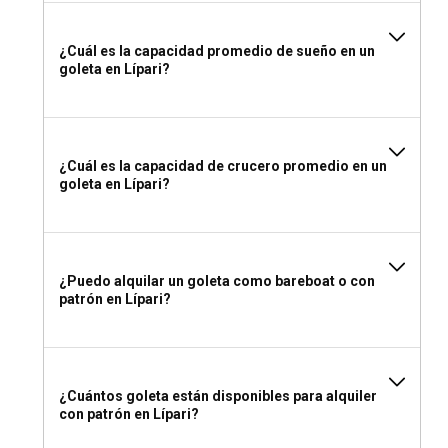
Lipari, recuerda incluir ropa cómoda, ropa de playa,
protector solar y sombreros. Un buen libro, binoculares para
observar aves y una cámara impermeable son excelentes
¿Cuál es la capacidad promedio de sueño en un
goleta en Lípari?
artículos para mejorar tus aventuras en el Mediterráneo.
¿Cuál es la capacidad de crucero promedio en un
goleta en Lípari?
¿Puedo alquilar un goleta como bareboat o con
patrón en Lípari?
¿Cuántos goleta están disponibles para alquiler
con patrón en Lípari?