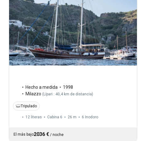
Hecho a medida
1998
Milazzo
(
Lípari : 40,4 km de distancia
)
Tripulado
12 literas
Cabina 6
26 m
6
Inodoro
2036 €
El más bajo
/
noche