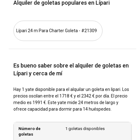
ritmo.
Alquiler de goletas populares en Lípari
¿Cuál es el mejor momento para alquilar una
goleta en Lipari?
Lípari 24 m Para Charter Goleta - #21309
El mejor momento para visitar Lipari para un alquiler de
yates es durante los meses de verano, de junio a
septiembre. Sin embargo, la temporada baja ofrece
temperaturas más frescas y menos multitudes, lo que
mejora tu privacidad y tranquilidad durante un crucero en
Es bueno saber sobre el alquiler de goletas en
goleta en Lipari.
Lípari y cerca de mí
¿Cómo son las condiciones climáticas y de
Hay 1 yate disponible para el alquilar un goleta en lipari. Los
navegación en Lipari?
precios oscilan entre el 1718 € y el 2342 € por día. El precio
Lipari presume de un clima mediterráneo suave, con
medio es 1991 €. Este yate mide 24 metros de largo y
condiciones marítimas tranquilas y vientos fiables. Los
ofrece capacidad para dormir para 14 huéspedes.
inviernos húmedos dan paso a veranos secos y cálidos
ideales para navegar. Los patrones de olas y corrientes en
Lipari son generalmente previsibles, brindando las
Número de
1 goletas disponibles
condiciones de navegación perfectas.
goletas