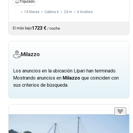
Tripulado
14 literas
Cabina 6
24 m
6
Inodoro
1723 €
El más bajo
/
noche
Milazzo
Los anuncios en la ubicación Lípari han terminado.
Mostrando anuncios en
Milazzo
que coinciden con
sus criterios de búsqueda.