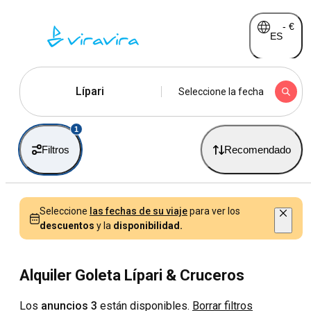
-
€
ES
Lípari
Seleccione la fecha
1
Filtros
Recomendado
Seleccione
las fechas de su viaje
para ver los
descuentos
y la
disponibilidad.
Alquiler Goleta Lípari & Cruceros
Los
anuncios 3
están disponibles.
Borrar filtros