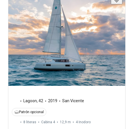
Lagoon
,
42
2019
San Vicente
Patrón opcional
8 literas
Cabina 4
12,9 m
4
Inodoro