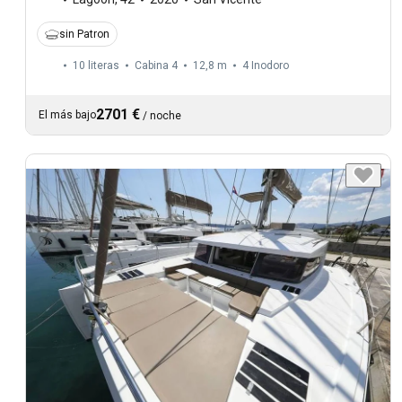
sin Patron
10 literas
Cabina 4
12,8 m
4
Inodoro
2701 €
El más bajo
/
noche