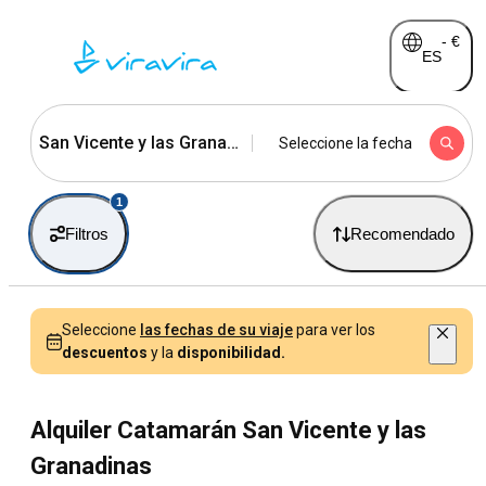
-
€
ES
San Vicente y las Granadinas
Seleccione la fecha
1
Filtros
Recomendado
Seleccione
las fechas de su viaje
para ver los
descuentos
y la
disponibilidad.
Alquiler Catamarán San Vicente y las
Granadinas