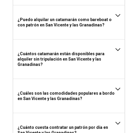
Internacional de Competencia (ICC) válido o una licencia
nacional equivalente de tu país.
¿Puedo alquilar un catamarán como bareboat o
¿Qué empacar para un alquiler de catamarán en
con patrón en San Vicente y las Granadinas?
San Vicente y las Granadinas?
Al empacar para tu alquiler, prioriza el equipo de protección
solar, ropa ligera, trajes de baño, calzado resistente para
caminatas y estuches impermeables para electrónicos. El
¿Cuántos catamarán están disponibles para
alquiler sin tripulación en San Vicente y las
equipo de buceo y pesca también puede mejorar tu viaje en
Granadinas?
catamarán.
¿Cuáles son las comodidades populares a bordo
en San Vicente y las Granadinas?
¿Cuánto cuesta contratar un patrón por día en
San Vicente y las Granadinas?