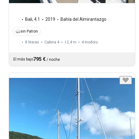
Bali
,
4.1
2019
Bahía del Almirantazgo
sin Patron
8 literas
Cabina 4
12,4 m
4
Inodoro
795 €
El más bajo
/
noche