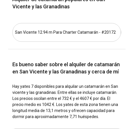
¿Por qué elegir San Vicente y las Granadinas como
Vicente y las Granadinas
el destino definitivo para alquilar un catamarán?
Si el turismo entre islas, la cultura única y la naturaleza
cautivadora son tus elementos, entonces alquilar un
catamarán en San Vicente y las Granadinas es tu mejor
San Vicente 12.94 m Para Charter Catamarán - #20172
Ba
opción. Este destino ofrece un ambiente de navegación
sereno y pintoresco, celebrando la belleza costera y la rica
biodiversidad que seguramente entusiasmarán a los
apasionados de la navegación en todo el mundo.
Es bueno saber sobre el alquiler de catamarán
¿Cómo llegar a San Vicente y las Granadinas?
en San Vicente y las Granadinas y cerca de mí
Hay múltiples formas de llegar a San Vicente y las
Granadinas. Vuelos directos desde América del Norte,
Hay yates 7 disponibles para alquilar un catamarán en San
Europa y otros países del Caribe se conectan con el
vicente y las granadinas. Entre ellas se incluye catamarán.
Aeropuerto Internacional de Argyle en San Vicente.
Los precios oscilan entre el 732 € y el 4607 € por día. El
Además, servicios de ferry y yates conectan las islas
precio medio es 1042 €. Los yates de esta zona tienen una
principales con las Granadinas.
longitud media de 13,1 metros y ofrecen capacidad para
dormir para aproximadamente 7,71 huéspedes.
¿Cuáles son los destinos y rutas populares para