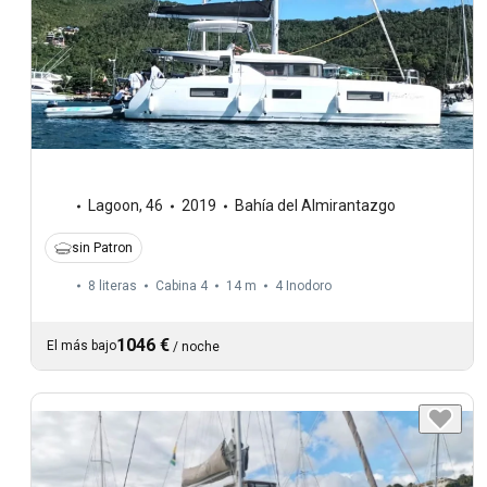
Lagoon
,
46
2019
Bahía del Almirantazgo
sin Patron
8 literas
Cabina 4
14 m
4
Inodoro
1046 €
El más bajo
/
noche