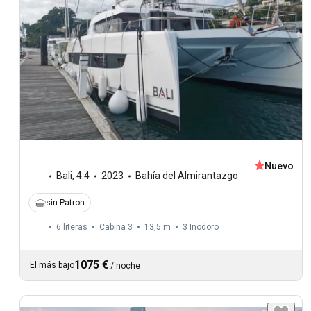
Nuevo
Bali
,
4.4
2023
Bahía del Almirantazgo
sin Patron
6 literas
Cabina 3
13,5 m
3
Inodoro
1075 €
El más bajo
/
noche