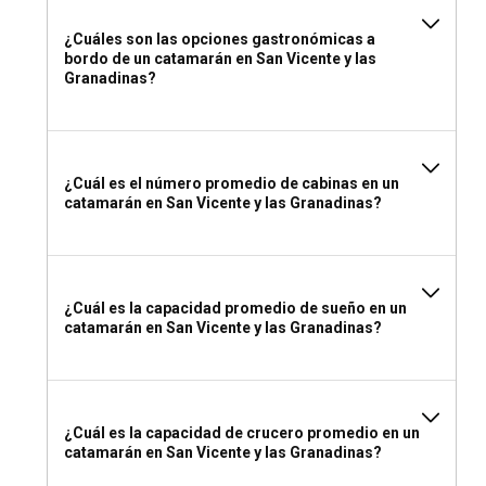
Si tienes experiencia y la confianza suficiente para navegar
por las aguas azules por ti mismo, un alquiler de catamarán
¿Cuáles son las opciones gastronómicas a
sin patrón en San Vicente y las Granadinas sería una opción
bordo de un catamarán en San Vicente y las
ideal. Sin embargo, si prefieres una experiencia de
Granadinas?
navegación relajada, optar por un alquiler con patrón sería
beneficioso.
¿Debería alquilar un catamarán en San Vicente y
¿Cuál es el número promedio de cabinas en un
las Granadinas con o sin tripulación?
catamarán en San Vicente y las Granadinas?
Alquilar un catamarán con una tripulación dedicada
proporcionará una experiencia de navegación de lujo todo
incluido, mientras te empapas de la belleza caribeña. Los
miembros de la tripulación también pueden impartir
¿Cuál es la capacidad promedio de sueño en un
catamarán en San Vicente y las Granadinas?
valiosos conocimientos locales, enriqueciendo tu viaje por el
mar.
¿Qué licencia necesito para alquilar un catamarán
en San Vicente y las Granadinas?
¿Cuál es la capacidad de crucero promedio en un
catamarán en San Vicente y las Granadinas?
Si planeas navegar sin patrón, necesitarás un Certificado