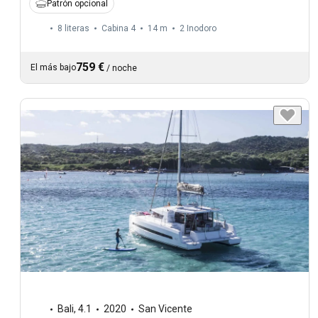
Patrón opcional
8 literas
Cabina 4
14 m
2
Inodoro
759 €
El más bajo
/
noche
Bali
,
4.1
2020
San Vicente