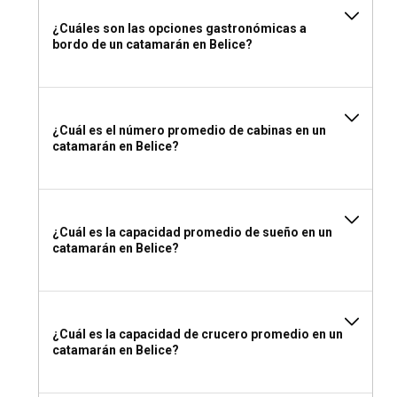
Belice.
¿Cuáles son las opciones gastronómicas a
bordo de un catamarán en Belice?
¿Qué licencia necesito para alquilar un catamarán
en Belice?
Si planeas un alquiler de catamarán sin tripulación en Belice,
deberías poseer una licencia de navegación internacional
¿Cuál es el número promedio de cabinas en un
reconocida o certificación, junto con una licencia VHF. La
catamarán en Belice?
empresa de alquiler también podría requerir un currículum
de navegación para evaluar tus habilidades de navegación.
¿Qué llevar para un alquiler de catamarán en
¿Cuál es la capacidad promedio de sueño en un
Belice?
catamarán en Belice?
Para tu alquiler de catamarán en Belice, lleva ropa ligera y
transpirable, trajes de baño, artículos de protección solar y
tu certificación de navegación. ¡Un poco de espacio para tu
equipo de esnórquel tampoco estaría de más!
¿Cuál es la capacidad de crucero promedio en un
catamarán en Belice?