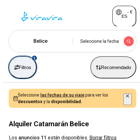
-
€
ES
Belice
Seleccione la fecha
1
Filtros
Recomendado
Seleccione
las fechas de su viaje
para ver los
descuentos
y la
disponibilidad.
Alquiler Catamarán Belice
Los
anuncios 11
están disponibles.
Borrar filtros