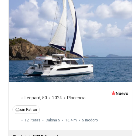
Nuevo
Leopard
,
50
2024
Placencia
sin Patron
12 literas
Cabina 5
15,4 m
5
Inodoro