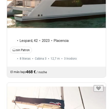
Leopard
,
42
2023
Placencia
sin Patron
8 literas
Cabina 3
12,7 m
3
Inodoro
468 €
El más bajo
/
noche