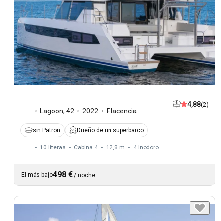
4,88
(2)
Lagoon
,
42
2022
Placencia
sin Patron
Dueño de un superbarco
10 literas
Cabina 4
12,8 m
4
Inodoro
498 €
El más bajo
/
noche