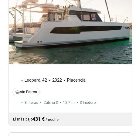
Leopard
,
42
2022
Placencia
sin Patron
8 literas
Cabina 3
12,7 m
3
Inodoro
431 €
El más bajo
/
noche