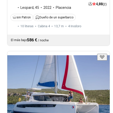
4,88
(2)
Leopard
,
45
2022
Placencia
sin Patron
Dueño de un superbarco
10 literas
Cabina 4
13,7 m
4
Inodoro
586 €
El más bajo
/
noche