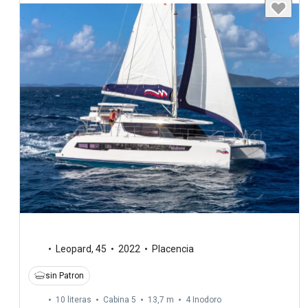
Leopard
,
45
2022
Placencia
sin Patron
10 literas
Cabina 5
13,7 m
4
Inodoro