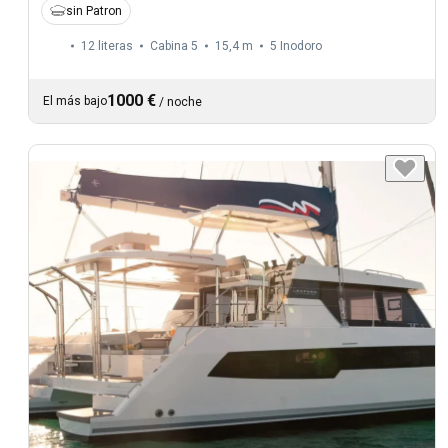
sin Patron
12 literas
Cabina 5
15,4 m
5
Inodoro
1000 €
El más bajo
/
noche