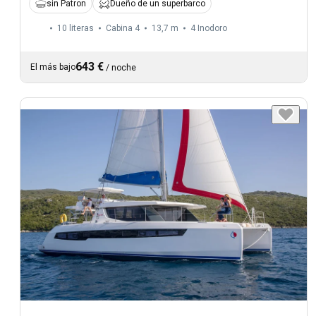
sin Patron
Dueño de un superbarco
10 literas
Cabina 4
13,7 m
4
Inodoro
643 €
El más bajo
/
noche