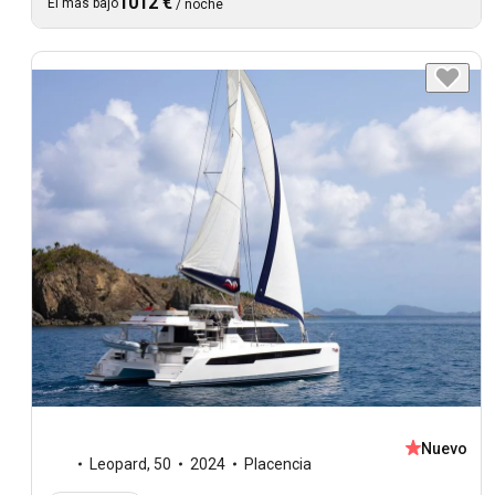
1012 €
El más bajo
/
noche
Nuevo
Leopard
,
50
2024
Placencia