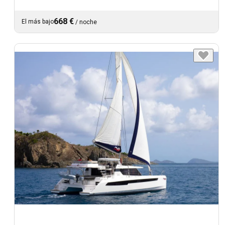
668 €
El más bajo
/
noche