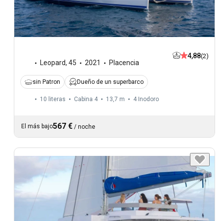
4,88
(2)
Leopard
,
45
2021
Placencia
sin Patron
Dueño de un superbarco
10 literas
Cabina 4
13,7 m
4
Inodoro
567 €
El más bajo
/
noche