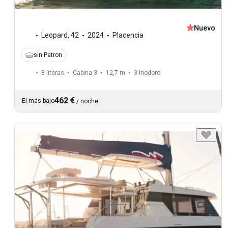
Nuevo
Leopard
,
42
2024
Placencia
sin Patron
8 literas
Cabina 3
12,7 m
3
Inodoro
462 €
El más bajo
/
noche