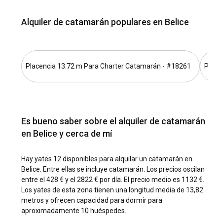
aquellos que prefieren el camino, Belice cuenta con
carreteras bien conectadas.
Alquiler de catamarán populares en Belice
¿Cuáles son los destinos y rutas populares para
alquilar un catamarán en Belice?
Placencia 13.72 m Para Charter Catamarán - #18261
Plac
Partiendo de la Ciudad de Belice, puedes dirigirte a Cayo
Goff para una vista impresionante del Arrecife
Mesoamericano. Continuar navegando te llevará a Cayo
San Jorge y Cayo Largo, ofreciéndote un sabor de la historia
y rica biodiversidad de Belice. Se recomienda
Es bueno saber sobre el alquiler de catamarán
encarecidamente una visita a Placencia, famosa por sus
en Belice y cerca de mí
playas de arena blanca y su animada vida de pueblo. Los
alquileres de catamaranes en Belice a menudo incluyen
estas rutas en su carta.
Hay yates 12 disponibles para alquilar un catamarán en
Belice. Entre ellas se incluye catamarán. Los precios oscilan
entre el 428 € y el 2822 € por día. El precio medio es 1132 €.
¿Cuál es la mejor época para alquilar un catamarán
Los yates de esta zona tienen una longitud media de 13,82
en Belice?
metros y ofrecen capacidad para dormir para
La mejor época para alquilar un catamarán en Belice es
aproximadamente 10 huéspedes.
entre finales de noviembre y mediados de abril,