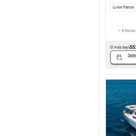
sin Patron
8 literas
55
El más bajo
Sele