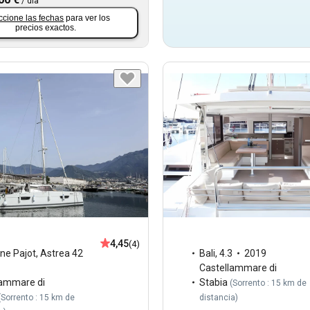
/
día
ccione las fechas
para ver los
precios exactos.
4,45
(4)
Bali
,
4.3
2019
ne Pajot
,
Astrea 42
Castellammare di
Stabia
lammare di
(
Sorrento : 15 km de
distancia
)
(
Sorrento : 15 km de