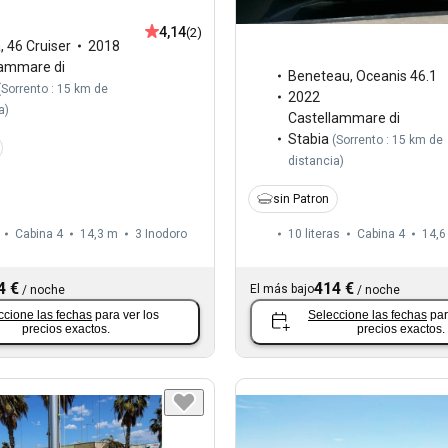
4,14
(2)
a
,
46 Cruiser
2018
lammare di
Beneteau
,
Oceanis 46.1
(
Sorrento : 15 km de
2022
a
)
Castellammare di
Stabia
(
Sorrento : 15 km de
distancia
)
sin Patron
Cabina 4
14,3 m
3
Inodoro
10 literas
Cabina 4
14,6
4 €
414 €
El más bajo
/
noche
/
noche
ccione las fechas
para ver los
Seleccione las fechas
par
precios exactos.
precios exactos.