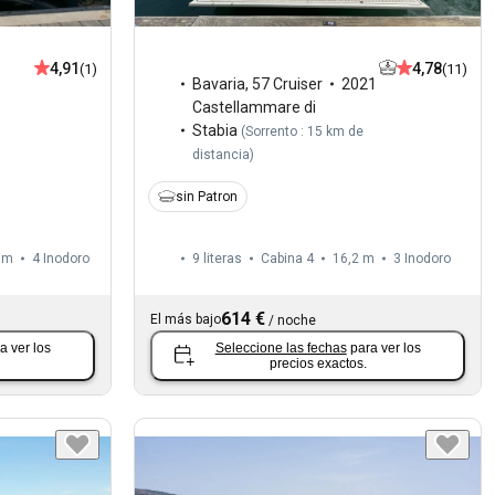
4,91
4,78
(1)
(11)
Bavaria
,
57 Cruiser
2021
Castellammare di
Stabia
(
Sorrento : 15 km de
distancia
)
sin Patron
 m
4
Inodoro
9 literas
Cabina 4
16,2 m
3
Inodoro
614 €
El más bajo
/
noche
a ver los
Seleccione las fechas
para ver los
precios exactos.