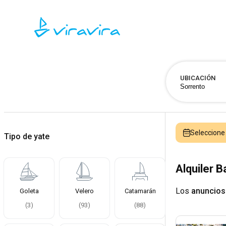
UBICACIÓN
Seleccion
Tipo de yate
Alquiler 
Los
anuncios
Goleta
Velero
Catamarán
(
3
)
(
93
)
(
88
)