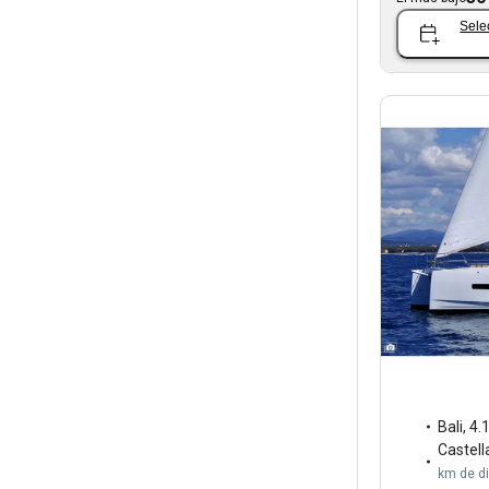
Sele
Bali
,
4.
Castel
km de d