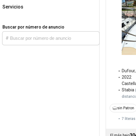
Servicios
Buscar por número de anuncio
Dufour
2022
Castel
Stabia
distanci
sin Patron
7 literas
30
El más bajo