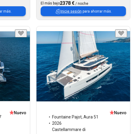
2378 €
El más bajo
/
noche
ar más.
Inicie sesión
para ahorrar más.
Nuevo
Nuevo
7
Fountaine Pajot
,
Aura 51
2026
Castellammare di