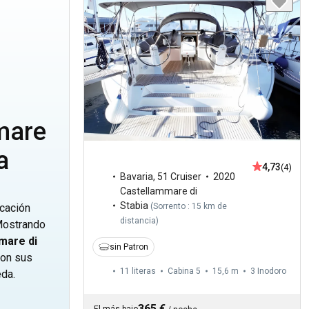
mare
a
4,73
(4)
Bavaria
,
51 Cruiser
2020
Castellammare di
Stabia
(
Sorrento : 15 km de
icación
distancia
)
Mostrando
mare di
sin Patron
con sus
11 literas
Cabina 5
15,6 m
3
Inodoro
eda.
365 €
El más bajo