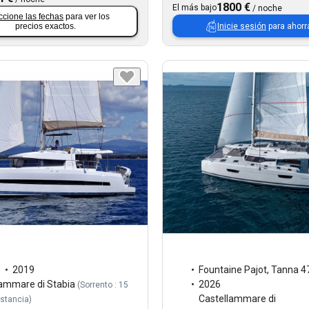
1800 €
El más bajo
/
noche
ccione las fechas
para ver los
Inicie sesión
para ahorr
precios exactos.
1
2019
Fountaine Pajot
,
Tanna 4
lammare di Stabia
2026
(
Sorrento : 15
Castellammare di
istancia
)