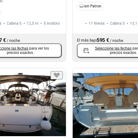
a
)
sin Patron
s
Cabina 5
12,5 m
5
Inodoro
11 literas
Cabina 5
13,1
7 €
595 €
El más bajo
/
noche
/
noche
ccione las fechas
para ver los
Seleccione las fechas
par
precios exactos.
precios exactos.