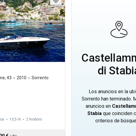
Castellam
di Stabi
ine
,
43
2010
Sorrento
Los anuncios en la ub
Sorrento han terminado. 
anuncios en
Castellam
Stabia
que coinciden 
dos
13,5 m
2
Inodoro
criterios de búsqu
00 €