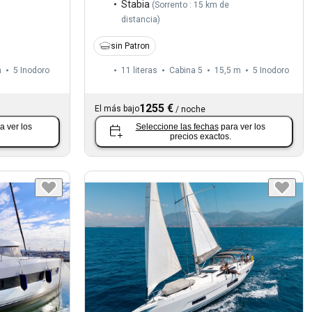
Stabia
(
Sorrento : 15 km de
distancia
)
sin Patron
m
5
Inodoro
11 literas
Cabina 5
15,5 m
5
Inodoro
1255 €
El más bajo
/
noche
a ver los
Seleccione las fechas
para ver los
precios exactos.