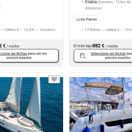
Stabia
(
Sorrento : 15 km de
distancia
)
sin Patron
Cabina 4
12,4 m
4
Inodoro
13 literas
Cabina 5
14 
2 €
882 €
El más bajo
/
noche
/
noche
ccione las fechas
para ver los
Seleccione las fechas
par
precios exactos.
precios exactos.