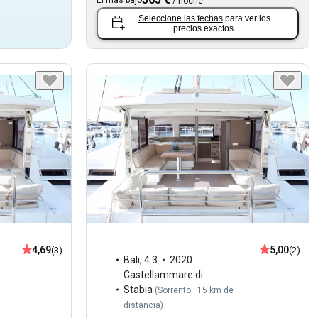
/
noche
Seleccione las fechas
para ver los
precios exactos.
4,69
5,00
(3)
(2)
Bali
,
4.3
2020
Castellammare di
Stabia
(
Sorrento : 15 km de
distancia
)