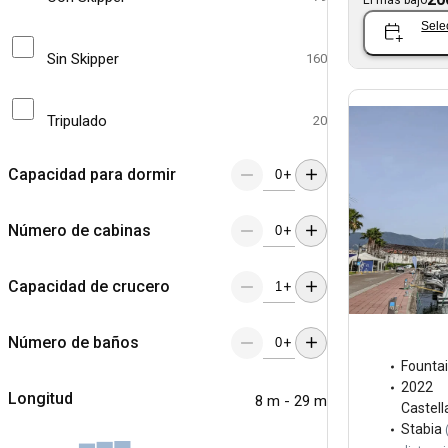
Sele
Sin Skipper
160
Tripulado
20
Capacidad para dormir
+
Número de cabinas
+
Capacidad de crucero
+
Número de baños
+
Fountai
2022
Longitud
8 m - 29 m
Castel
Stabia