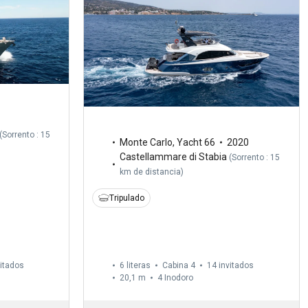
(
Sorrento : 15
Monte Carlo
,
Yacht 66
2020
Castellammare di Stabia
(
Sorrento : 15
km de distancia
)
Tripulado
vitados
6 literas
Cabina 4
14 invitados
20,1 m
4
Inodoro