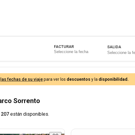
FACTURAR
SALIDA
e
las fechas de su viaje
para ver los
descuentos
y la
disponibilidad.
Barco Sorrento
 207
están disponibles.