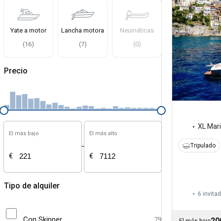
Yate a motor
Lancha motora
Neumáticas
(
16
)
(
7
)
(
0
)
Precio
XL Mar
El más bajo
El más alto
-
Tripulado
€
€
Tipo de alquiler
6 invita
Con Skipper
79
20
El más bajo