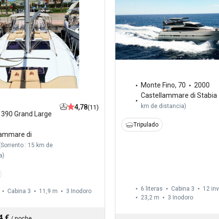
Monte Fino
,
70
2000
Castellammare di Stabia
km de distancia
)
4,78
(11)
,
390 Grand Large
Tripulado
lammare di
(
Sorrento : 15 km de
a
)
6 literas
Cabina 3
12 in
Cabina 3
11,9 m
3
Inodoro
23,2 m
3
Inodoro
4 €
/
noche