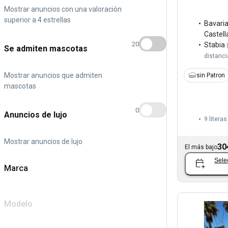
Mostrar anuncios con una valoración
superior a 4 estrellas
Bavari
Castel
20
Stabia
Se admiten mascotas
distanci
Mostrar anuncios que admiten
sin Patron
mascotas
0
Anuncios de lujo
9 literas
Mostrar anuncios de lujo
30
El más bajo
Sele
Marca
Modelo