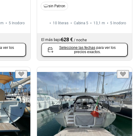
sin Patron
 m
5
Inodoro
10 literas
Cabina 5
13,1 m
5
Inodoro
628 €
El más bajo
/
noche
a ver los
Seleccione las fechas
para ver los
precios exactos.