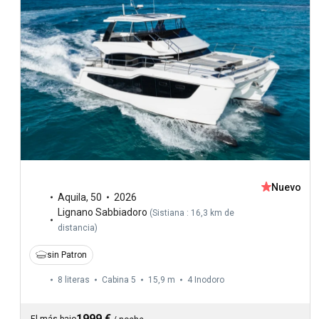
Nuevo
Aquila
,
50
2026
Lignano Sabbiadoro
(
Sistiana : 16,3 km de
distancia
)
sin Patron
8 literas
Cabina 5
15,9 m
4
Inodoro
1999 €
El más bajo