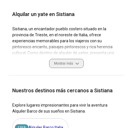
Alquilar un yate en Sistiana
Sistiana, un encantador pueblo costero situado en la
provincia de Trieste, en el noreste de Italia, ofrece
experiencias memorables para los viajeros con su
pintoresco encanto, paisajes pintorescos y rica herencia
cultural. Como destino de alquiler de yates, presenta una
mezcla única de relajado estilo de vida costero,
Mostrar más
impresionantes paisajes naturales y oportunidades de
navegación inexploradas. Con un clima suave, vientos
constantes y una multitud de puertos naturales, Sistiana es
un lugar ideal para alquilar un yate, navegar por sus
tranquilas aguas y disfrutar de sus famosos atardeceres. El
Nuestros destinos más cercanos a Sistiana
bien equipado puerto deportivo de la ciudad es un centro
clave para las actividades náuticas con una variedad de
Explore lugares impresionantes para vivir la aventura
comodidades para garantizar unas vacaciones de
Alquiler Barco de sus sueños en Sistiana.
navegación placenteras. Navegar por las aguas de Sistiana
ofrece la hermosa vista del altiplano del Karst
encontrándose con el mar, dejando a los navegantes
Alquiler Barco Italia
1315