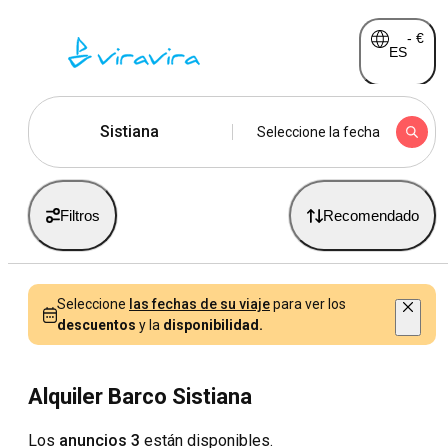
-
€
ES
Sistiana
Seleccione la fecha
Filtros
Recomendado
Seleccione
las fechas de su viaje
para ver los
descuentos
y la
disponibilidad.
Alquiler Barco Sistiana
Los
anuncios 3
están disponibles.