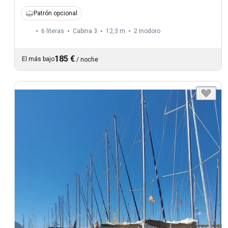
Patrón opcional
6 literas
Cabina 3
12,3 m
2
Inodoro
185 €
El más bajo
/
noche