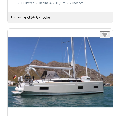
10 literas
Cabina 4
13,1 m
2
Inodoro
334 €
El más bajo
/
noche