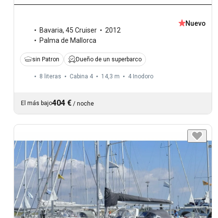
Nuevo
Bavaria
,
45 Cruiser
2012
Palma de Mallorca
sin Patron
Dueño de un superbarco
8 literas
Cabina 4
14,3 m
4
Inodoro
404 €
El más bajo
/
noche