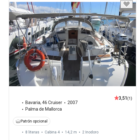
3,51
(1)
Bavaria
,
46 Cruiser
2007
Palma de Mallorca
Patrón opcional
8 literas
Cabina 4
14,2 m
2
Inodoro