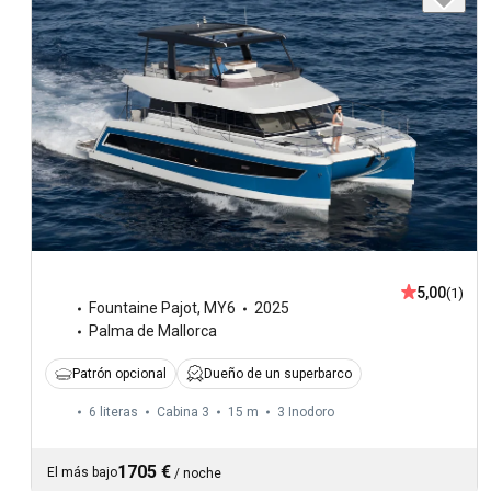
5,00
(1)
Fountaine Pajot
,
MY6
2025
Palma de Mallorca
Patrón opcional
Dueño de un superbarco
6 literas
Cabina 3
15 m
3
Inodoro
1705 €
El más bajo
/
noche