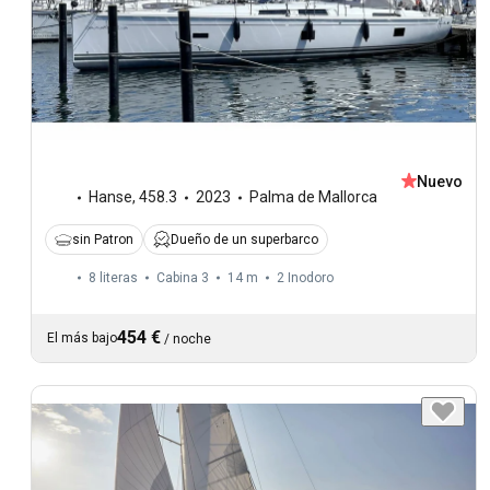
Nuevo
Hanse
,
458.3
2023
Palma de Mallorca
sin Patron
Dueño de un superbarco
8 literas
Cabina 3
14 m
2
Inodoro
454 €
El más bajo
/
noche