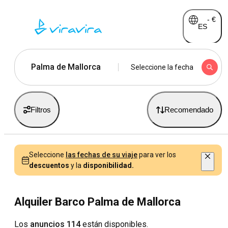
-
€
ES
Palma de Mallorca
Seleccione la fecha
Filtros
Recomendado
Seleccione
las fechas de su viaje
para ver los
descuentos
y la
disponibilidad.
Alquiler Barco Palma de Mallorca
Los
anuncios 114
están disponibles.