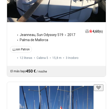
4,60
(6)
Jeanneau
,
Sun Odyssey 519
2017
Palma de Mallorca
sin Patron
12 literas
Cabina 5
15,8 m
3
Inodoro
450 €
El más bajo
/
noche