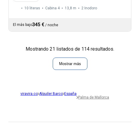
10 literas
Cabina 4
13,8 m
2
Inodoro
345 €
El más bajo
/
noche
Mostrando 21 listados de 114 resultados.
Mostrar más
viravira.co
Alquiler Barco
España
Palma de Mallorca