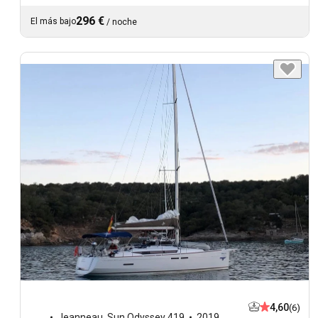
296 €
El más bajo
/
noche
4,60
(6)
Jeanneau
,
Sun Odyssey 419
2019