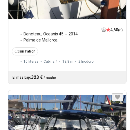
4,60
(6)
Beneteau
,
Oceanis 45
2014
Palma de Mallorca
sin Patron
10 literas
Cabina 4
13,8 m
2
Inodoro
323 €
El más bajo
/
noche