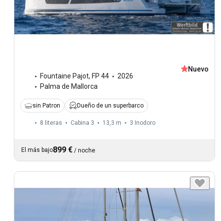
Nuevo
Fountaine Pajot
,
FP 44
2026
Palma de Mallorca
sin Patron
Dueño de un superbarco
8 literas
Cabina 3
13,3 m
3
Inodoro
899 €
El más bajo
/
noche