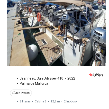
4,89
(2)
Jeanneau
,
Sun Odyssey 410
2022
Palma de Mallorca
sin Patron
8 literas
Cabina 3
12,3 m
2
Inodoro