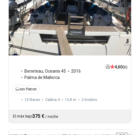
4,60
(6)
Beneteau
,
Oceanis 45
2016
Palma de Mallorca
sin Patron
10 literas
Cabina 4
13,8 m
2
Inodoro
375 €
El más bajo
/
noche