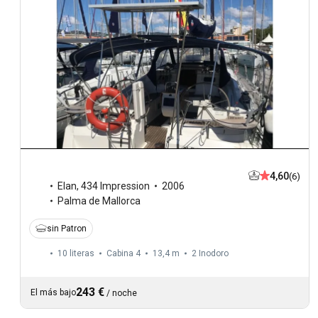
4,60
(6)
Elan
,
434 Impression
2006
Palma de Mallorca
sin Patron
10 literas
Cabina 4
13,4 m
2
Inodoro
243 €
El más bajo
/
noche