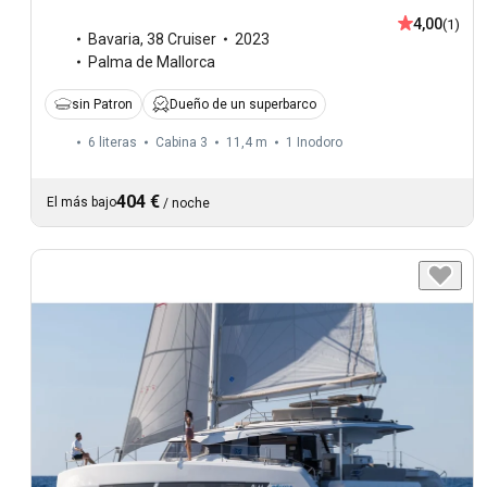
4,00
(1)
Bavaria
,
38 Cruiser
2023
Palma de Mallorca
sin Patron
Dueño de un superbarco
6 literas
Cabina 3
11,4 m
1
Inodoro
404 €
El más bajo
/
noche