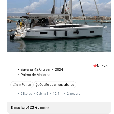
Nuevo
Bavaria
,
42 Cruiser
2024
Palma de Mallorca
sin Patron
Dueño de un superbarco
6 literas
Cabina 3
12,4 m
2
Inodoro
422 €
El más bajo
/
noche