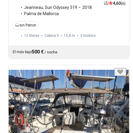
4,60
(6)
Jeanneau
,
Sun Odyssey 519
2018
Palma de Mallorca
sin Patron
12 literas
Cabina 5
15,8 m
3
Inodoro
500 €
El más bajo
/
noche