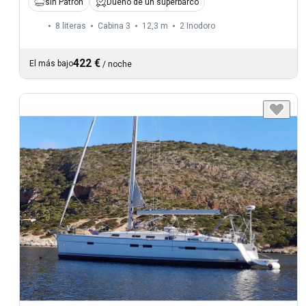
sin Patron
Dueño de un superbarco
8 literas
Cabina 3
12,3 m
2
Inodoro
422 €
El más bajo
/
noche