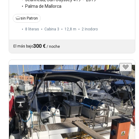
Palma de Mallorca
sin Patron
8 literas
Cabina 3
12,8 m
2
Inodoro
300 €
El más bajo
/
noche