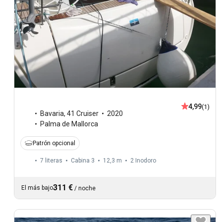
4,99
(1)
Bavaria
,
41 Cruiser
2020
Palma de Mallorca
Patrón opcional
7 literas
Cabina 3
12,3 m
2
Inodoro
311 €
El más bajo
/
noche