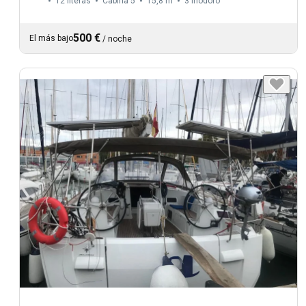
12 literas
Cabina 5
15,8 m
3
Inodoro
500 €
El más bajo
/
noche