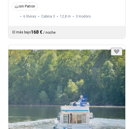
sin Patron
6 literas
Cabina 3
12,8 m
3
Inodoro
168 €
El más bajo
/
noche