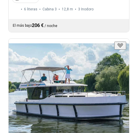
6 literas
Cabina 3
12,8 m
3
Inodoro
206 €
El más bajo
/
noche