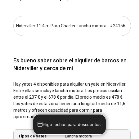
de las razones que la convierten en un excelente destino
para el alquiler de yates. A pesar de su pequeño tamaño,
cada rincón de Niderviller emana un encanto distinto que te
dejaría fascinado y deseando más.
Niderviller 11.4 m Para Charter Lancha motora - #24156
Ni
¿Cómo llegar a Niderviller?
Llegar a Niderviller es relativamente sencillo, con una
multitud de opciones de transporte disponibles. El
Es bueno saber sobre el alquiler de barcos en
aeropuerto principal más cercano es el Aeropuerto
Internacional de Estrasburgo, bien conectado con las
Niderviller y cerca de mí
principales ciudades del mundo. Desde el aeropuerto, los
turistas pueden llegar al pueblo en taxis locales o
Hay yates 4 disponibles para alquilar un yate en Niderviller.
autobuses. Alternativamente, para aquellos que prefieren
Entre ellas se incluye lancha motora. Los precios oscilan
los viajes por carretera, pueden alquilar un coche y conducir
entre el 207 € y el 678 € por día. El precio medio es 478 €.
hasta Niderviller, disfrutando de los pintorescos paisajes a lo
Los yates de esta zona tienen una longitud media de 11,6
largo del camino. Los visitantes que vienen de ciudades
metros y ofrecen capacidad para dormir para
cercanas también pueden utilizar los servicios de tren
aproximadamente 5,75 huéspedes.
conectados al pueblo.
Elige fechas para descuentos
¿Cuáles son los destinos y rutas populares para el
Tipos de yates
Lancha motora