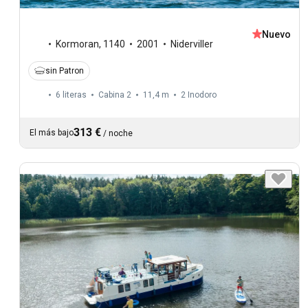
Nuevo
Kormoran
,
1140
2001
Niderviller
sin Patron
6 literas
Cabina 2
11,4 m
2
Inodoro
313 €
El más bajo
/
noche