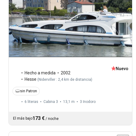
Nuevo
Hecho a medida
2002
Hesse
(
Niderviller : 2,4 km de distancia
)
sin Patron
6 literas
Cabina 3
13,1 m
3
Inodoro
173 €
El más bajo
/
noche