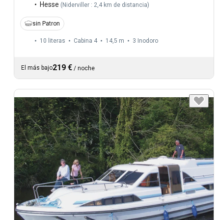
Hesse
(
Niderviller : 2,4 km de distancia
)
sin Patron
10 literas
Cabina 4
14,5 m
3
Inodoro
219 €
El más bajo
/
noche