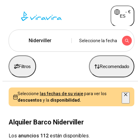
-
€
ES
Niderviller
Seleccione la fecha
Filtros
Recomendado
Seleccione
las fechas de su viaje
para ver los
descuentos
y la
disponibilidad.
Alquiler Barco Niderviller
Los
anuncios 112
están disponibles.