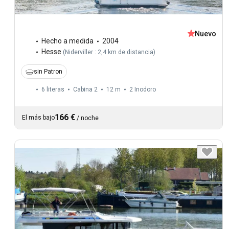
Nuevo
Hecho a medida
2004
Hesse
(
Niderviller : 2,4 km de distancia
)
sin Patron
6 literas
Cabina 2
12 m
2
Inodoro
166 €
El más bajo
/
noche