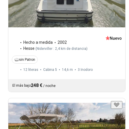
Nuevo
Hecho a medida
2002
Hesse
(
Niderviller : 2,4 km de distancia
)
sin Patron
12 literas
Cabina 5
14,6 m
3
Inodoro
248 €
El más bajo
/
noche