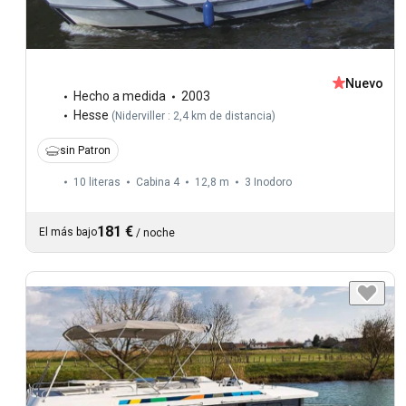
Nuevo
Hecho a medida
2003
Hesse
(
Niderviller : 2,4 km de distancia
)
sin Patron
10 literas
Cabina 4
12,8 m
3
Inodoro
181 €
El más bajo
/
noche