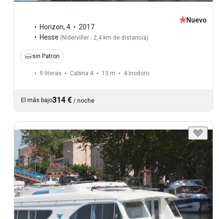
Nuevo
Horizon
,
4
2017
Hesse
(
Niderviller : 2,4 km de distancia
)
sin Patron
9 literas
Cabina 4
13 m
4
Inodoro
314 €
El más bajo
/
noche