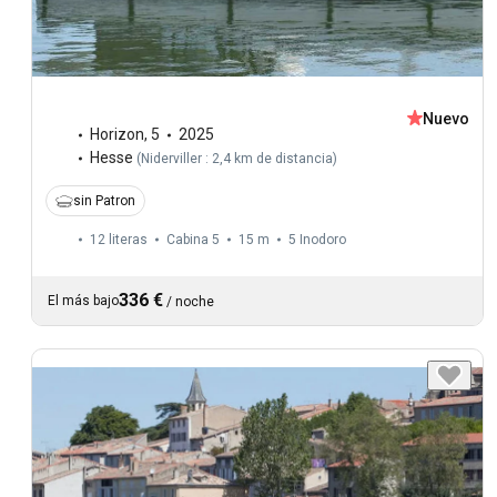
Nuevo
Horizon
,
5
2025
Hesse
(
Niderviller : 2,4 km de distancia
)
sin Patron
12 literas
Cabina 5
15 m
5
Inodoro
336 €
El más bajo
/
noche