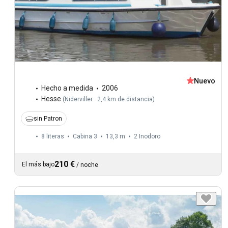
Nuevo
Hecho a medida
2006
Hesse
(
Niderviller : 2,4 km de distancia
)
sin Patron
8 literas
Cabina 3
13,3 m
2
Inodoro
210 €
El más bajo
/
noche