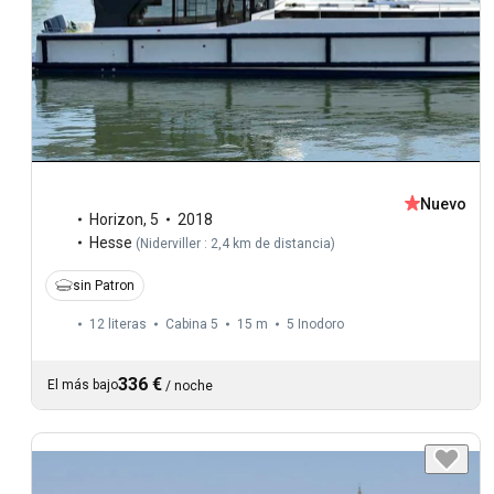
Nuevo
Horizon
,
5
2018
Hesse
(
Niderviller : 2,4 km de distancia
)
sin Patron
12 literas
Cabina 5
15 m
5
Inodoro
336 €
El más bajo
/
noche