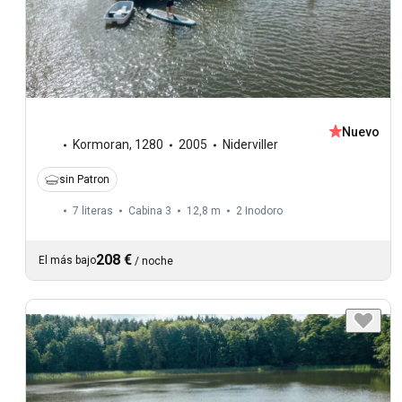
Nuevo
Kormoran
,
1280
2005
Niderviller
sin Patron
7 literas
Cabina 3
12,8 m
2
Inodoro
208 €
El más bajo
/
noche