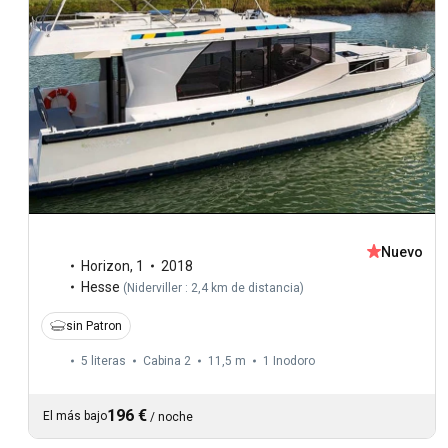
Nuevo
Horizon
,
1
2018
Hesse
(
Niderviller : 2,4 km de distancia
)
sin Patron
5 literas
Cabina 2
11,5 m
1
Inodoro
196 €
El más bajo
/
noche