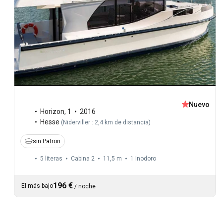
Nuevo
Horizon
,
1
2016
Hesse
(
Niderviller : 2,4 km de distancia
)
sin Patron
5 literas
Cabina 2
11,5 m
1
Inodoro
196 €
El más bajo
/
noche