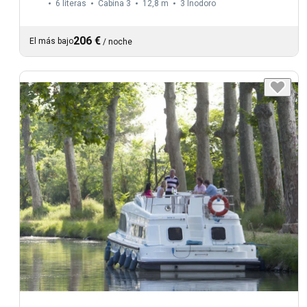
6 literas
Cabina 3
12,8 m
3
Inodoro
206 €
El más bajo
/
noche