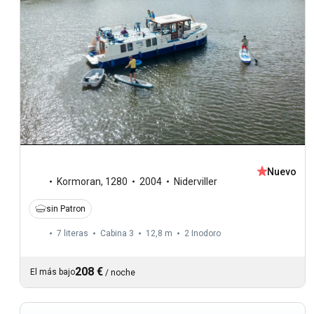
Nuevo
Kormoran
,
1280
2004
Niderviller
sin Patron
7 literas
Cabina 3
12,8 m
2
Inodoro
208 €
El más bajo
/
noche