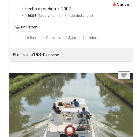
Nuevo
Hecho a medida
2007
Hesse
(
Niderviller : 2,4 km de distancia
)
sin Patron
10 literas
Cabina 4
14,3 m
2
Inodoro
193 €
El más bajo
/
noche