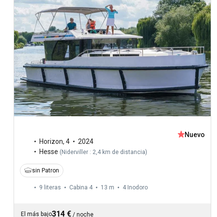
Nuevo
Horizon
,
4
2024
Hesse
(
Niderviller : 2,4 km de distancia
)
sin Patron
9 literas
Cabina 4
13 m
4
Inodoro
314 €
El más bajo
/
noche