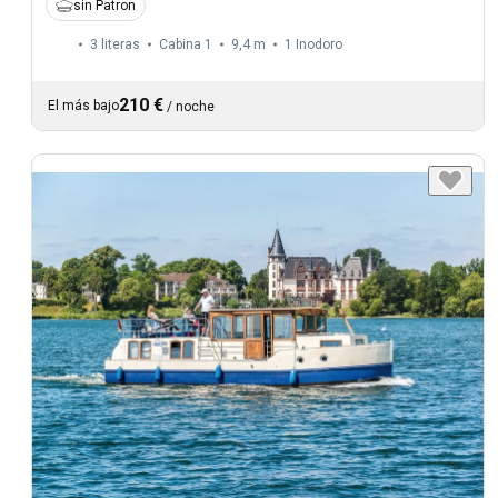
sin Patron
3 literas
Cabina 1
9,4 m
1
Inodoro
210 €
El más bajo
/
noche