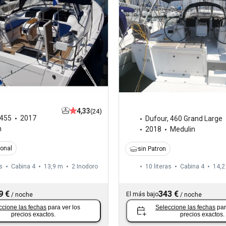
4,33
(24)
455
2017
Dufour
,
460 Grand Large
n
2018
Medulin
ional
sin Patron
s
Cabina 4
13,9 m
2
Inodoro
10 literas
Cabina 4
14,2
9 €
343 €
El más bajo
/
noche
/
noche
ccione las fechas
para ver los
Seleccione las fechas
par
precios exactos.
precios exactos.