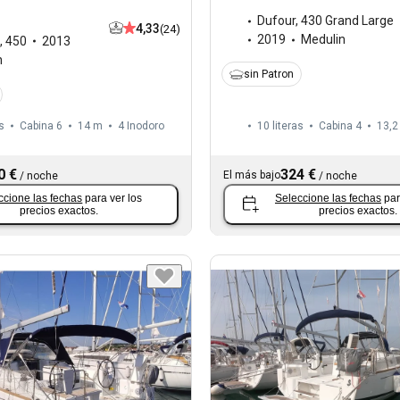
Dufour
,
430 Grand Large
4,33
(24)
2019
Medulin
,
450
2013
n
sin Patron
s
Cabina 6
14 m
4
Inodoro
10 literas
Cabina 4
13,2
0 €
324 €
El más bajo
/
noche
/
noche
ccione las fechas
para ver los
Seleccione las fechas
par
precios exactos.
precios exactos.