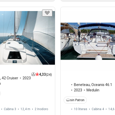
4,33
(24)
a
,
42 Cruiser
2023
n
Beneteau
,
Oceanis 46.1
2023
Medulin
sin Patron
Cabina 3
12,4 m
2
Inodoro
10 literas
Cabina 4
14,6