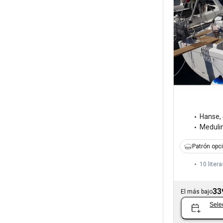
Hanse
,
Meduli
Patrón opc
10 litera
33
El más bajo
Sele