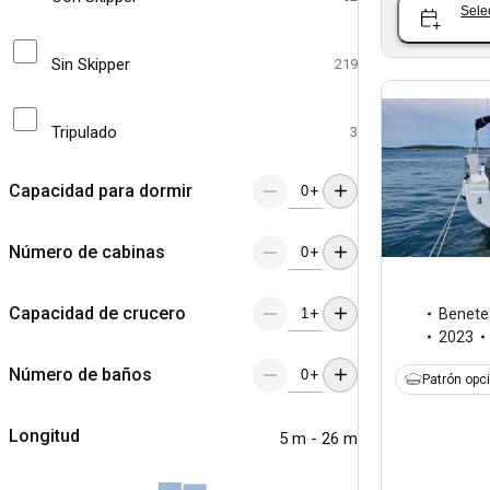
Sele
Sin Skipper
219
Tripulado
3
Capacidad para dormir
+
Número de cabinas
+
Capacidad de crucero
+
Benete
2023
Número de baños
+
Patrón opc
Longitud
5 m - 26 m