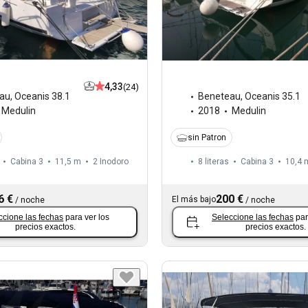
4,33
(24)
au
,
Oceanis 38.1
Beneteau
,
Oceanis 35.1
Medulin
2018
Medulin
sin Patron
Cabina 3
11,5 m
2
Inodoro
8 literas
Cabina 3
10,4 
6 €
200 €
El más bajo
/
noche
/
noche
ccione las fechas
para ver los
Seleccione las fechas
par
precios exactos.
precios exactos.