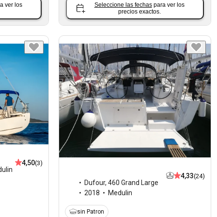
a ver los
Seleccione las fechas
para ver los
precios exactos.
4,50
(3)
ulin
4,33
(24)
Dufour
,
460 Grand Large
2018
Medulin
sin Patron