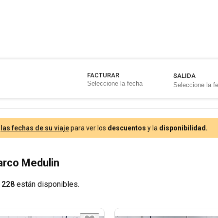
FACTURAR
SALIDA
e
las fechas de su viaje
para ver los
descuentos
y la
disponibilidad.
Barco Medulin
 228
están disponibles.