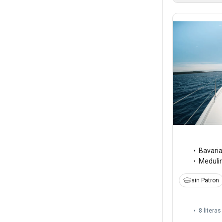
Bavari
Meduli
sin Patron
8 literas