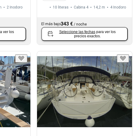
m
2
Inodoro
10 literas
Cabina 4
14,2 m
4
Inodoro
343 €
El más bajo
/
noche
a ver los
Seleccione las fechas
para ver los
precios exactos.