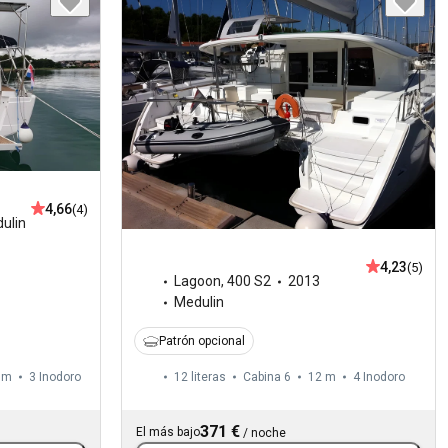
4,66
(4)
ulin
4,23
(5)
Lagoon
,
400 S2
2013
Medulin
Patrón opcional
 m
3
Inodoro
12 literas
Cabina 6
12 m
4
Inodoro
371 €
El más bajo
/
noche