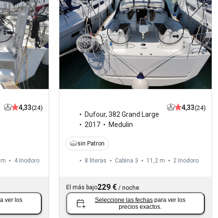
4,33
4,33
(24)
(24)
Dufour
,
382 Grand Large
2017
Medulin
sin Patron
 m
4
Inodoro
8 literas
Cabina 3
11,2 m
2
Inodoro
229 €
El más bajo
/
noche
a ver los
Seleccione las fechas
para ver los
precios exactos.