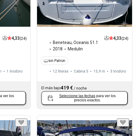
4,33
4,33
(24)
(24)
Beneteau
,
Oceanis 51.1
2018
Medulin
sin Patron
m
1
Inodoro
12 literas
Cabina 5
15,9 m
3
Inodoro
419 €
El más bajo
/
noche
a ver los
Seleccione las fechas
para ver los
precios exactos.