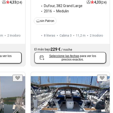
4,33
4,33
(24)
(24)
Dufour
,
382 Grand Large
2016
Medulin
sin Patron
 m
2
Inodoro
8 literas
Cabina 3
11,2 m
2
Inodoro
229 €
El más bajo
/
noche
a ver los
Seleccione las fechas
para ver los
precios exactos.