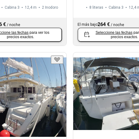
Cabina 3
12,4 m
2
Inodoro
8 literas
Cabina 3
12,4 
6 €
264 €
El más bajo
/
noche
/
noche
ccione las fechas
para ver los
Seleccione las fechas
par
precios exactos.
precios exactos.