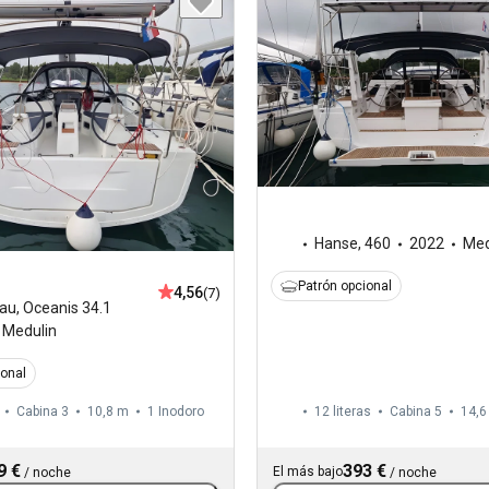
Hanse
,
460
2022
Med
Patrón opcional
4,56
(7)
au
,
Oceanis 34.1
Medulin
ional
Cabina 3
10,8 m
1
Inodoro
12 literas
Cabina 5
14,6
9 €
393 €
El más bajo
/
noche
/
noche