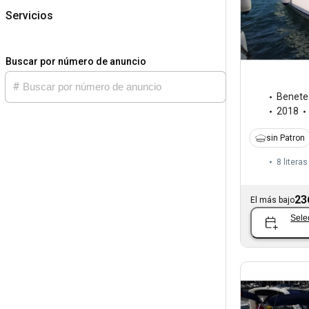
Servicios
Buscar por número de anuncio
Benete
2018
sin Patron
8 literas
23
El más bajo
Sele