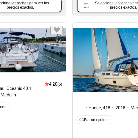
ccione las fechas
para ver los
Seleccione las fechas
par
precios exactos.
precios exactos.
4,20
(5)
au
,
Oceanis 40.1
Medulin
ional
Hanse
,
418
2018
Med
Patrón opcional