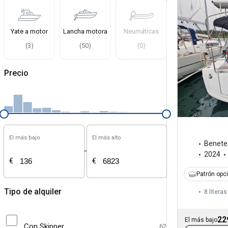
Yate a motor
Lancha motora
Neumáticas
(
3
)
(
50
)
(
0
)
Precio
El más bajo
El más alto
Benete
-
2024
€
€
Patrón opc
Tipo de alquiler
8 literas
22
El más bajo
Con Skipper
62