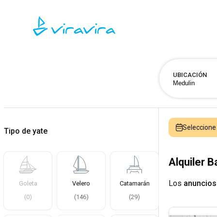
UBICACIÓN
Seleccion
Tipo de yate
Alquiler 
Los
anuncios
Goleta
Velero
Catamarán
(
0
)
(
146
)
(
29
)