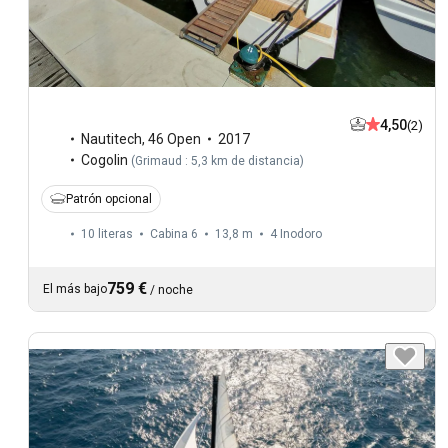
4,50
(2)
Nautitech
,
46 Open
2017
Cogolin
(
Grimaud : 5,3 km de distancia
)
Patrón opcional
10 literas
Cabina 6
13,8 m
4
Inodoro
759 €
El más bajo
/
noche