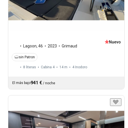
Nuevo
Lagoon
,
46
2023
Grimaud
sin Patron
8 literas
Cabina 4
14 m
4
Inodoro
941 €
El más bajo
/
noche