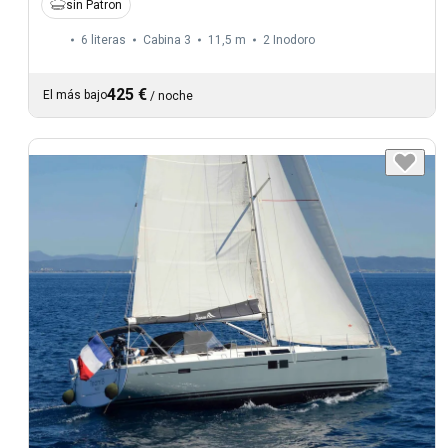
sin Patron
6 literas
Cabina 3
11,5 m
2
Inodoro
425 €
El más bajo
/
noche