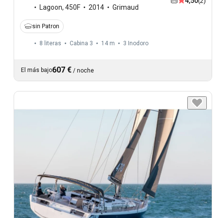
4,50
(2)
Lagoon
,
450F
2014
Grimaud
sin Patron
8 literas
Cabina 3
14 m
3
Inodoro
607 €
El más bajo
/
noche