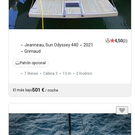
4,50
(2)
Jeanneau
,
Sun Odyssey 440
2021
Grimaud
Patrón opcional
7 literas
Cabina 3
13 m
2
Inodoro
501 €
El más bajo
/
noche