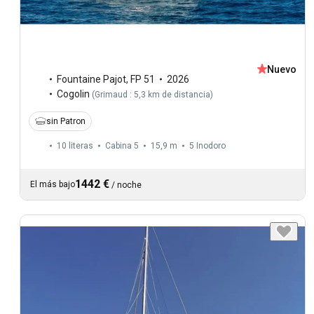
Nuevo
Fountaine Pajot
,
FP 51
2026
Cogolin
(
Grimaud : 5,3 km de distancia
)
sin Patron
10 literas
Cabina 5
15,9 m
5
Inodoro
1442 €
El más bajo
/
noche