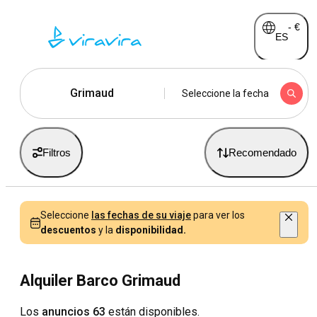
-
€
ES
Grimaud
Seleccione la fecha
Filtros
Recomendado
Seleccione
las fechas de su viaje
para ver los
descuentos
y la
disponibilidad.
Alquiler Barco Grimaud
Los
anuncios 63
están disponibles.