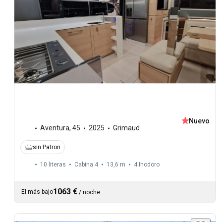
Nuevo
Aventura
,
45
2025
Grimaud
sin Patron
10 literas
Cabina 4
13,6 m
4
Inodoro
1063 €
El más bajo
/
noche