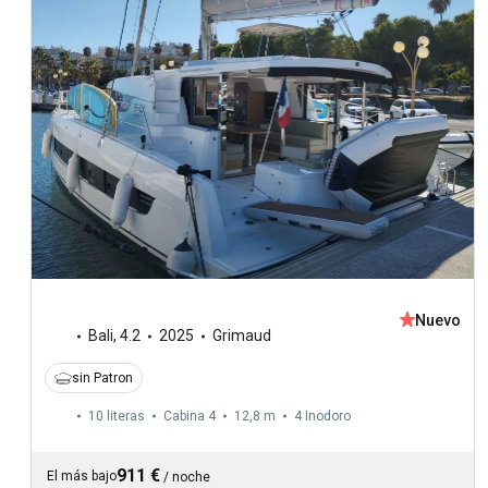
Nuevo
Bali
,
4.2
2025
Grimaud
sin Patron
10 literas
Cabina 4
12,8 m
4
Inodoro
911 €
El más bajo
/
noche