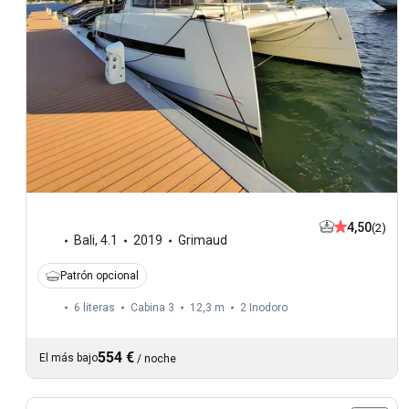
4,50
(2)
Bali
,
4.1
2019
Grimaud
Patrón opcional
6 literas
Cabina 3
12,3 m
2
Inodoro
554 €
El más bajo
/
noche