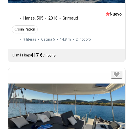
Nuevo
Hanse
,
505
2016
Grimaud
sin Patron
9 literas
Cabina 5
14,8 m
2
Inodoro
417 €
El más bajo
/
noche