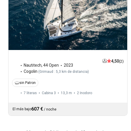
4,50
(2)
Nautitech
,
44 Open
2023
Cogolin
(
Grimaud : 5,3 km de distancia
)
sin Patron
7 literas
Cabina 3
13,3 m
2
Inodoro
607 €
El más bajo
/
noche