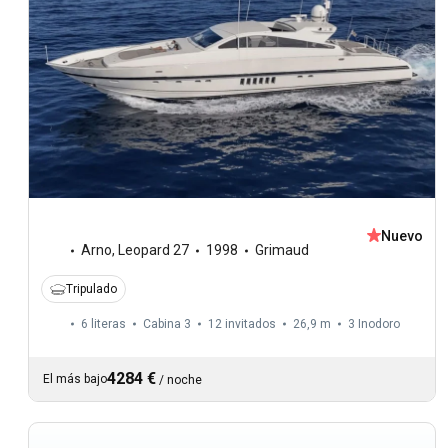
Nuevo
Arno
,
Leopard 27
1998
Grimaud
Tripulado
6 literas
Cabina 3
12 invitados
26,9 m
3
Inodoro
4284 €
El más bajo
/
noche