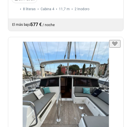
8 literas
Cabina 4
11,7 m
2
Inodoro
577 €
El más bajo
/
noche