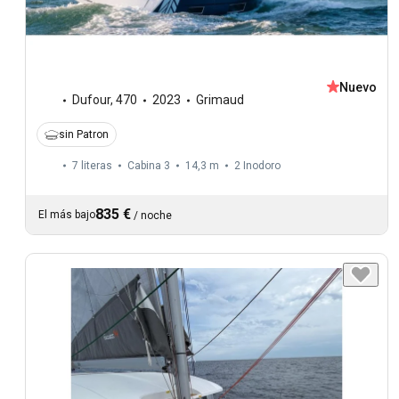
Nuevo
Dufour
,
470
2023
Grimaud
sin Patron
7 literas
Cabina 3
14,3 m
2
Inodoro
835 €
El más bajo
/
noche