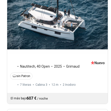
Nuevo
Nautitech
,
40 Open
2025
Grimaud
sin Patron
7 literas
Cabina 3
12 m
2
Inodoro
607 €
El más bajo
/
noche