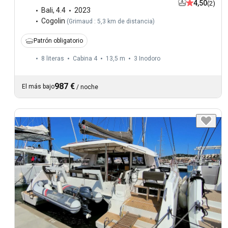
4,50
(2)
Bali
,
4.4
2023
Cogolin
(
Grimaud : 5,3 km de distancia
)
Patrón obligatorio
8 literas
Cabina 4
13,5 m
3
Inodoro
987 €
El más bajo
/
noche