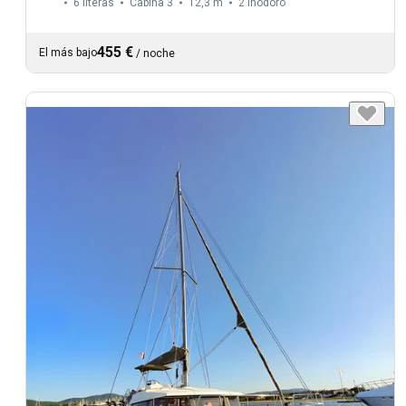
6 literas
Cabina 3
12,3 m
2
Inodoro
455 €
El más bajo
/
noche