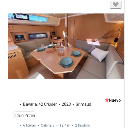
Nuevo
Bavaria
,
42 Cruiser
2023
Grimaud
sin Patron
6 literas
Cabina 3
12,4 m
2
Inodoro