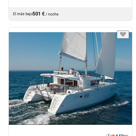
501 €
El más bajo
/
noche