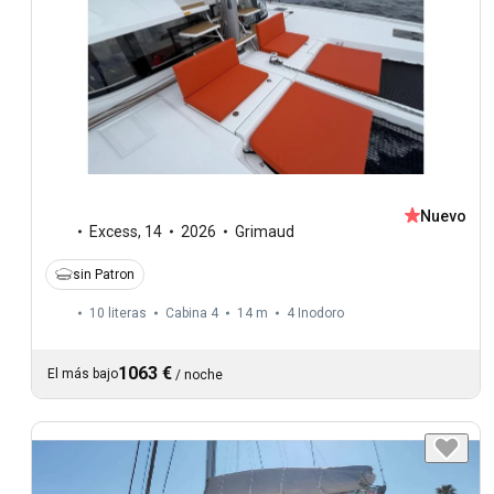
Nuevo
Excess
,
14
2026
Grimaud
sin Patron
10 literas
Cabina 4
14 m
4
Inodoro
1063 €
El más bajo
/
noche