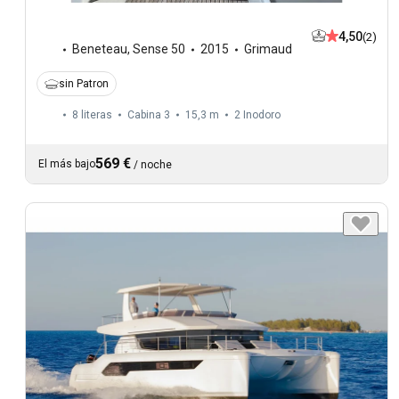
4,50
(2)
Beneteau
,
Sense 50
2015
Grimaud
sin Patron
8 literas
Cabina 3
15,3 m
2
Inodoro
569 €
El más bajo
/
noche