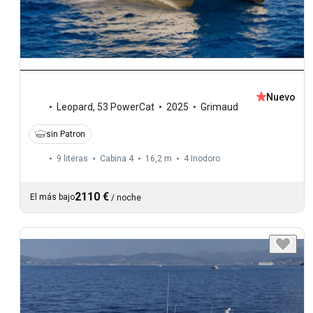
Nuevo
Leopard
,
53 PowerCat
2025
Grimaud
sin Patron
9 literas
Cabina 4
16,2 m
4
Inodoro
2110 €
El más bajo
/
noche