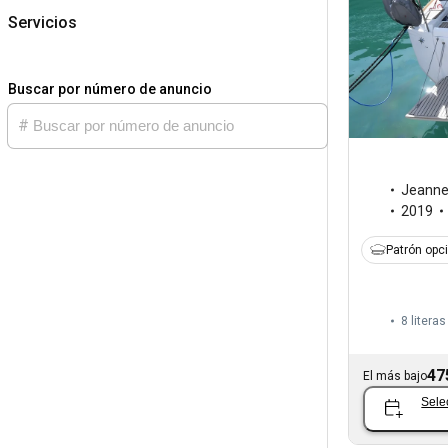
Servicios
Buscar por número de anuncio
Jeann
2019
Patrón opc
8 literas
47
El más bajo
Sele