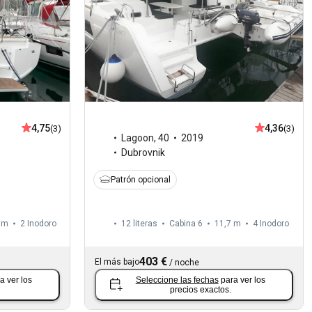
4,75
4,36
(3)
(3)
Lagoon
,
40
2019
Dubrovnik
Patrón opcional
 m
2
Inodoro
12 literas
Cabina 6
11,7 m
4
Inodoro
403 €
El más bajo
/
noche
a ver los
Seleccione las fechas
para ver los
precios exactos.