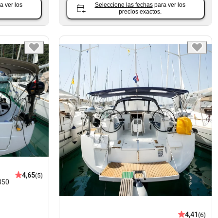
a ver los
Seleccione las fechas
para ver los
precios exactos.
4,65
(5)
350
4,41
(6)