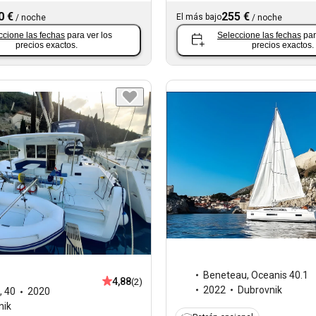
0 €
255 €
El más bajo
/
noche
/
noche
ccione las fechas
para ver los
Seleccione las fechas
par
precios exactos.
precios exactos.
Beneteau
,
Oceanis 40.1
4,88
(2)
2022
Dubrovnik
,
40
2020
nik