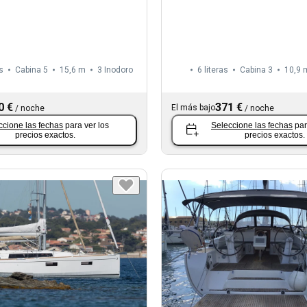
s
Cabina 5
15,6 m
3
Inodoro
6 literas
Cabina 3
10,9 
0 €
371 €
El más bajo
/
noche
/
noche
ccione las fechas
para ver los
Seleccione las fechas
par
precios exactos.
precios exactos.