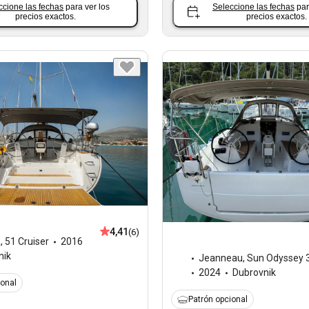
ccione las fechas
para ver los
Seleccione las fechas
par
precios exactos.
precios exactos.
4,41
(6)
a
,
51 Cruiser
2016
nik
Jeanneau
,
Sun Odyssey 
2024
Dubrovnik
ional
Patrón opcional