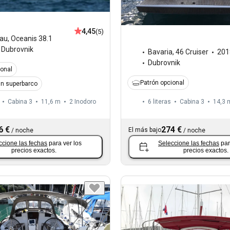
4,45
(5)
au
,
Oceanis 38.1
Dubrovnik
Bavaria
,
46 Cruiser
201
Dubrovnik
ional
Patrón opcional
n superbarco
Cabina 3
11,6 m
2
Inodoro
6 literas
Cabina 3
14,3 
6 €
274 €
El más bajo
/
noche
/
noche
ccione las fechas
para ver los
Seleccione las fechas
par
precios exactos.
precios exactos.