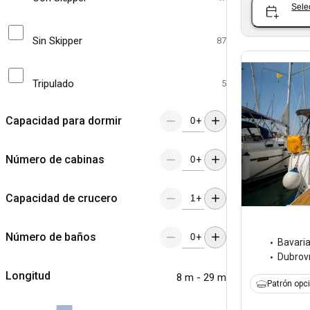
Sele
Sin Skipper
87
Tripulado
5
Capacidad para dormir
+
Número de cabinas
+
Capacidad de crucero
+
Número de baños
+
Bavari
Dubrov
Longitud
8 m - 29 m
Patrón opc