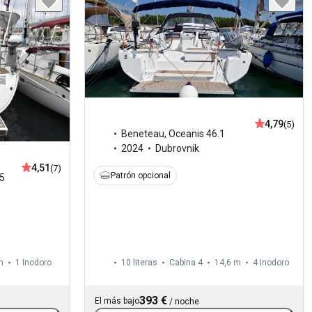
4,79
(5)
Beneteau
,
Oceanis 46.1
2024
Dubrovnik
4,51
(7)
Patrón opcional
5
m
1
Inodoro
10 literas
Cabina 4
14,6 m
4
Inodoro
393 €
El más bajo
/
noche