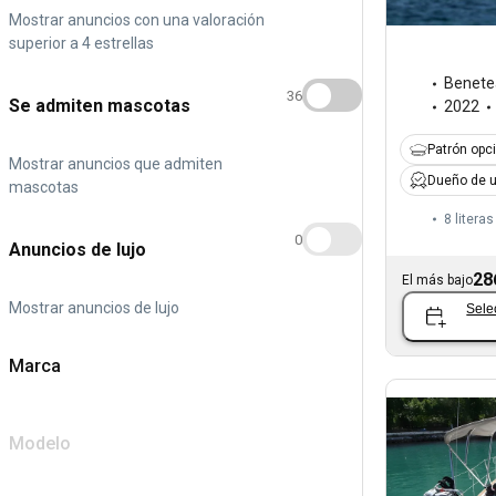
Mostrar anuncios con una valoración
superior a 4 estrellas
Benete
36
Se admiten mascotas
2022
Patrón opc
Mostrar anuncios que admiten
Dueño de u
mascotas
8 literas
0
Anuncios de lujo
28
El más bajo
Mostrar anuncios de lujo
Sele
Marca
Modelo