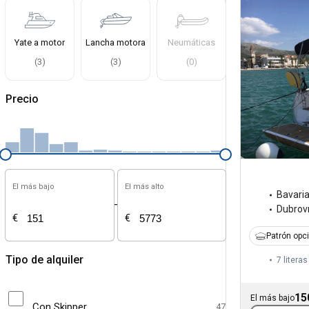
Yate a motor
Lancha motora
Neumáticas
(
3
)
(
3
)
(
0
)
Precio
El más bajo
El más alto
Bavari
-
Dubrov
€
€
Patrón opc
Tipo de alquiler
7 literas
15
El más bajo
Con Skipper
47