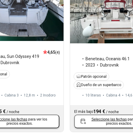
4,65
(4)
eau
,
Sun Odyssey 419
Beneteau
,
Oceanis 46.1
Dubrovnik
2023
Dubrovnik
ional
Patrón opcional
Dueño de un superbarco
Cabina 3
12,8 m
2
Inodoro
10 literas
Cabina 4
14,6
5 €
194 €
El más bajo
/
noche
/
noche
ccione las fechas
para ver los
Seleccione las fechas
par
precios exactos.
precios exactos.