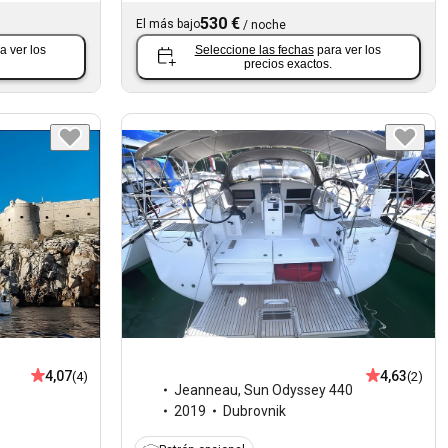
530 €
El más bajo
/
noche
a ver los
Seleccione las fechas
para ver los
precios exactos.
4,07
4,63
(4)
(2)
Jeanneau
,
Sun Odyssey 440
2019
Dubrovnik