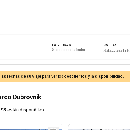
FACTURAR
SALIDA
e
las fechas de su viaje
para ver los
descuentos
y la
disponibilidad.
Barco Dubrovnik
 93
están disponibles.