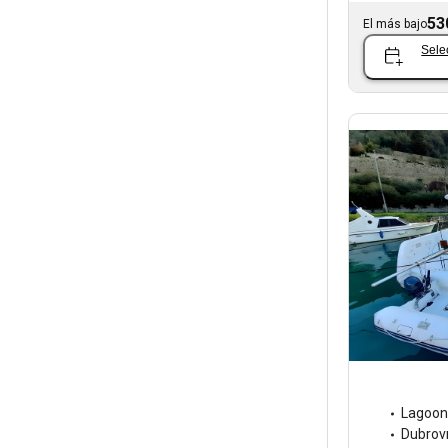
53
El más bajo
Sele
Lagoon
Dubrov