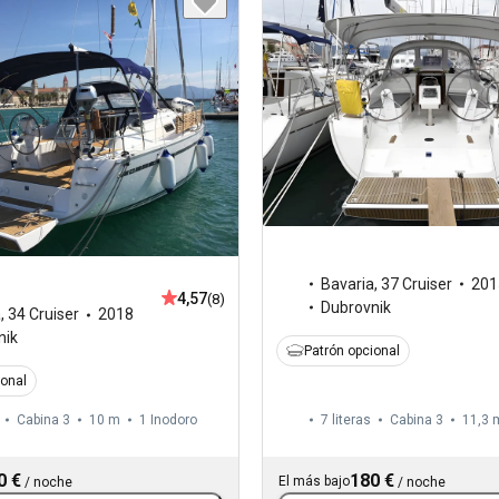
Bavaria
,
37 Cruiser
201
4,57
(8)
Dubrovnik
a
,
34 Cruiser
2018
nik
Patrón opcional
ional
Cabina 3
10 m
1
Inodoro
7 literas
Cabina 3
11,3 
0 €
180 €
El más bajo
/
noche
/
noche