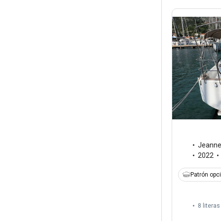
Jeann
2022
Patrón opc
8 literas