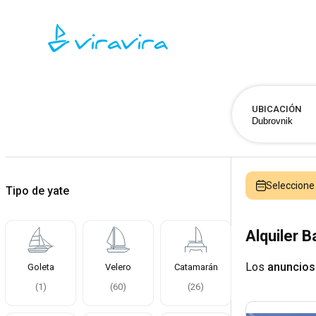
UBICACIÓN
Seleccion
Tipo de yate
Alquiler 
Los
anuncios
Goleta
Velero
Catamarán
(
1
)
(
60
)
(
26
)