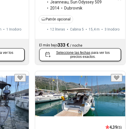
Jeanneau
,
Sun Odyssey 509
2014
Dubrovnik
Patrón opcional
m
1
Inodoro
12 literas
Cabina 5
15,4 m
3
Inodoro
333 €
El más bajo
/
noche
a ver los
Seleccione las fechas
para ver los
precios exactos.
4,39
(5)