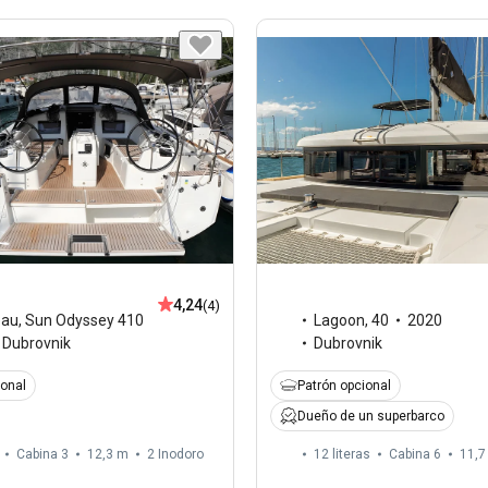
4,24
(4)
eau
,
Sun Odyssey 410
Lagoon
,
40
2020
Dubrovnik
Dubrovnik
ional
Patrón opcional
Dueño de un superbarco
Cabina 3
12,3 m
2
Inodoro
12 literas
Cabina 6
11,7