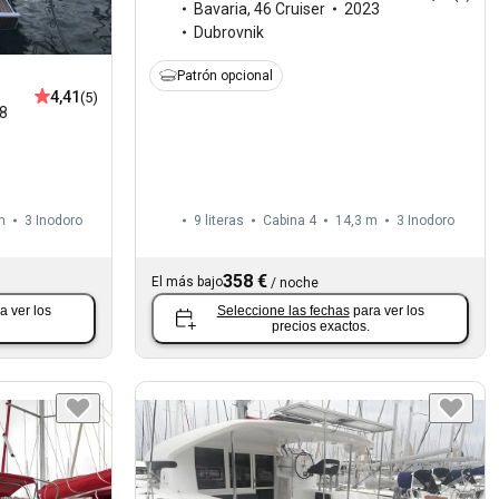
Bavaria
,
46 Cruiser
2023
Dubrovnik
Patrón opcional
4,41
(5)
8
m
3
Inodoro
9 literas
Cabina 4
14,3 m
3
Inodoro
358 €
El más bajo
/
noche
a ver los
Seleccione las fechas
para ver los
precios exactos.