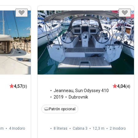
4,57
4,04
(3)
(4)
Jeanneau
,
Sun Odyssey 410
2019
Dubrovnik
Patrón opcional
 m
4
Inodoro
8 literas
Cabina 3
12,3 m
2
Inodoro