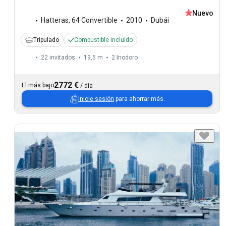
Nuevo
Hatteras
,
64 Convertible
2010
Dubái
Tripulado
Combustible incluido
22 invitados
19,5 m
2
Inodoro
2772 €
El más bajo
/
día
Inicie sesión
para ahorrar más.