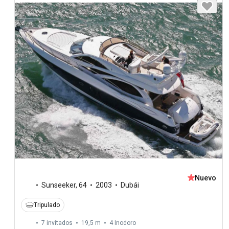
Nuevo
Sunseeker
,
64
2003
Dubái
Tripulado
7 invitados
19,5 m
4
Inodoro