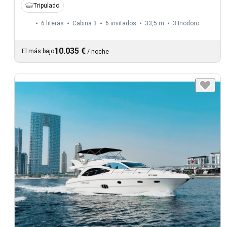
Tripulado
6 literas
Cabina 3
6 invitados
33,5 m
3
Inodoro
10.035 €
El más bajo
/
noche