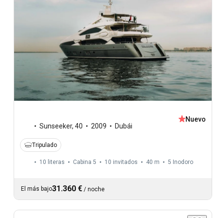
Nuevo
Sunseeker
,
40
2009
Dubái
Tripulado
10 literas
Cabina 5
10 invitados
40 m
5
Inodoro
31.360 €
El más bajo
/
noche