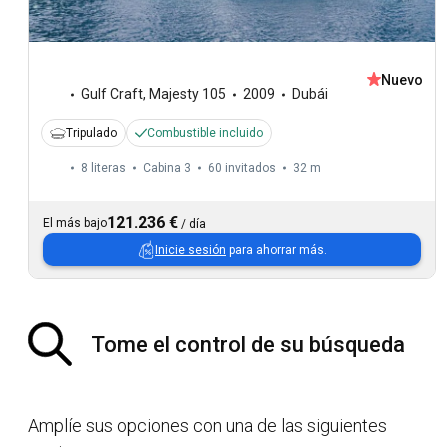
Nuevo
Gulf Craft
,
Majesty 105
2009
Dubái
Tripulado
Combustible incluido
8 literas
Cabina 3
60 invitados
32 m
121.236 €
El más bajo
/
día
Inicie sesión
para ahorrar más.
Tome el control de su búsqueda
Amplíe sus opciones con una de las siguientes