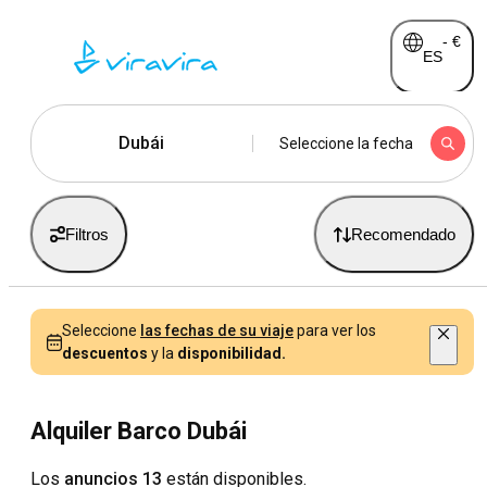
-
€
ES
Dubái
Seleccione la fecha
Filtros
Recomendado
Seleccione
las fechas de su viaje
para ver los
descuentos
y la
disponibilidad.
Alquiler Barco Dubái
Los
anuncios 13
están disponibles.