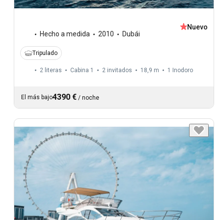
Nuevo
Hecho a medida
2010
Dubái
Tripulado
2 literas
Cabina 1
2 invitados
18,9 m
1
Inodoro
4390 €
El más bajo
/
noche