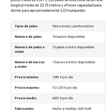
la mejor época para alquilar un yate en Dubái es entre
longitud media de 23,75 metros y ofrecen capacidad para
octubre y abril, cuando el clima es más fresco pero aún
dormir para aproximadamente 5,53 huéspedes.
soleado, haciéndolo perfecto para un crucero a lo largo de la
costa. Los navegantes astutos pueden elegir el verano
fuera de temporada, cuando a menudo se pueden alquilar
Tipos de yates
Yate a motor, Lancha motora
yates por menos.
Número de yates
16 barcos disponibles
¿Cómo son las condiciones de clima y navegación
Número de yates a
15 yates a motor disponibles
en Dubái?
motor
A pesar del terreno desértico, el clima de Dubái es en gran
Número de barcos
1 barcos a motor disponibles
parte predecible e ideal para navegar. Espere días soleados
a motor
y brillantes con muy poca lluvia. Los vientos son moderados
durante la mayor parte del año, aunque pueden ocurrir
Precio mínimo
1381 € por día
ráfagas más fuertes entre noviembre y marzo. Las
temperaturas del mar en el golfo son cálidas,
Precio máximo
121.235 € por día
proporcionando condiciones perfectas para nadar y hacer
snorkel.
Precio medio
6501 € por día
¿Cómo explorar la historia y la cultura de Dubái?
Fabricantes
Hecho a medida, Gulf Craft,