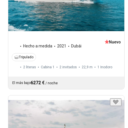
Nuevo
Hecho a medida
2021
Dubái
Tripulado
2 literas
Cabina 1
2 invitados
22,9 m
1
Inodoro
6272 €
El más bajo
/
noche