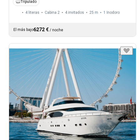
Tripulado
4 literas
Cabina 2
4 invitados
25 m
1
Inodoro
6272 €
El más bajo
/
noche