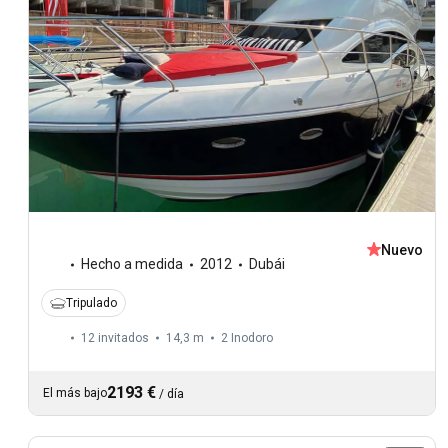
Nuevo
Hecho a medida
2012
Dubái
Tripulado
12 invitados
14,3 m
2
Inodoro
2193 €
El más bajo
/
día