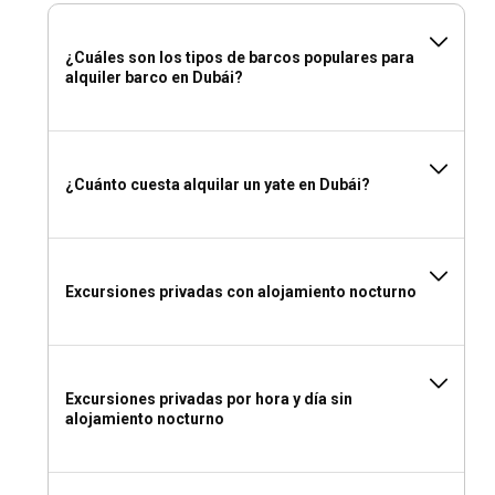
¿Cuáles son las mejores marinas y fondeaderos
en Dubái?
¿Cuáles son los tipos de barcos populares para
alquiler barco en Dubái?
Dubái Marina es indudablemente la atracción estrella de la
ciudad para los entusiastas del alquiler de barcos, hogar de
una gran cantidad de yates de alta gama. Con aguas
turquesas y playas de arena blanca, Palm Jumeirah
¿Cuánto cuesta alquilar un yate en Dubái?
proporciona un punto de anclaje de lujo para aquellos que
buscan opulencia. Las opciones alternativas incluyen el
Puerto de Dubai Creek y la nueva Marina Marasi en el
corazón de Business Bay.
Excursiones privadas con alojamiento nocturno
¿Puedo alquilar un yate para organizar un evento a
bordo en Dubái?
¡Sí, de hecho! No hay un escenario más memorable que los
Excursiones privadas por hora y día sin
fondos de Dubái para su evento especial. Muchas empresas
alojamiento nocturno
de alquiler de yates en Dubái ofrecen paquetes
especializados para celebraciones, desde fiestas de
cumpleaños hasta despedidas de soltera, garantizando una
experiencia inolvidable.