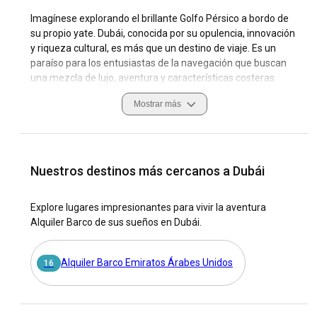
Imagínese explorando el brillante Golfo Pérsico a bordo de
su propio yate. Dubái, conocida por su opulencia, innovación
y riqueza cultural, es más que un destino de viaje. Es un
paraíso para los entusiastas de la navegación que buscan
una mezcla de lujo, aventura y características costeras
únicas. Como la joya de los Emiratos Árabes Unidos, Dubái
Mostrar más
encanta con sus rascacielos, historia antigua e irresistible
atractivo marítimo.
Alquilar un yate en Dubái abre un mundo menos familiar al
habitual relato turístico del desierto, permitiendo una
Nuestros destinos más cercanos a Dubái
perspectiva fascinante desde las interminables aguas
azules árabes. Con una cultura marítima distinta
Explore lugares impresionantes para vivir la aventura
profundamente arraigada en su herencia, navegar en Dubái
Alquiler Barco de sus sueños en Dubái.
promete una mezcla de la navegación de lujo moderna y las
antiguas tradiciones marítimas. Este artículo lo lleva en un
viaje a través del espectro del alquiler de yates en Dubái,
Alquiler Barco Emiratos Árabes Unidos
16
afirmando aún más por qué la ciudad del oro merece un
vistazo más de cerca.