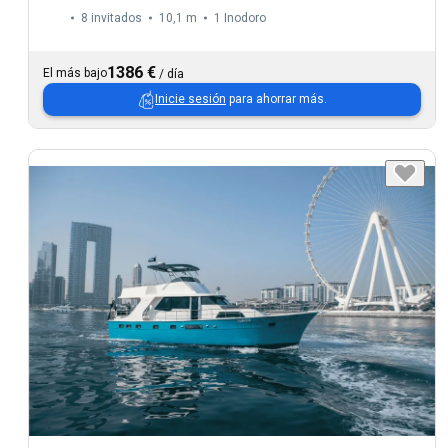
8 invitados
10,1 m
1
Inodoro
1386 €
El más bajo
/
día
Inicie sesión
para ahorrar más.