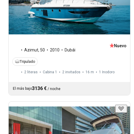
Nuevo
Azimut
,
50
2010
Dubái
Tripulado
2 literas
Cabina 1
2 invitados
16 m
1
Inodoro
3136 €
El más bajo
/
noche