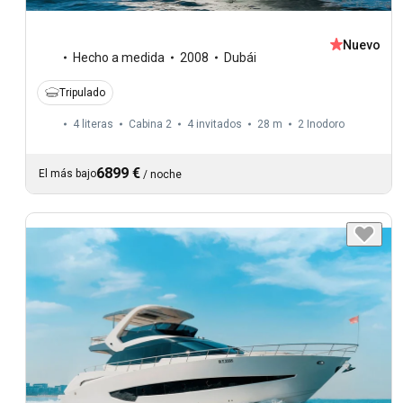
Nuevo
Hecho a medida
2008
Dubái
Tripulado
4 literas
Cabina 2
4 invitados
28 m
2
Inodoro
6899 €
El más bajo
/
noche