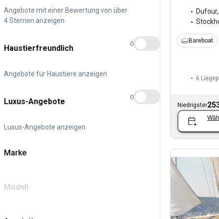
Angebote mit einer Bewertung von über
Dufour
4 Sternen anzeigen
Stockh
Bareboat
0
Haustierfreundlich
Angebote für Haustiere anzeigen
6 Liegep
0
Luxus-Angebote
253
Niedrigster
Wäh
Luxus-Angebote anzeigen
Marke
Modell