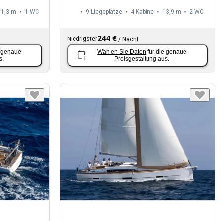
11,3 m
1
WC
9 Liegeplätze
4 Kabine
13,9 m
2
WC
244 €
Niedrigster
/
Nacht
e genaue
Wählen Sie Daten
für die genaue
s.
Preisgestaltung aus.