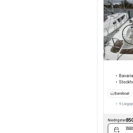
Bavari
Stockh
Bareboat
9 Liegep
850
Niedrigster
Wäh