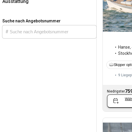
Ausstattung
Suche nach Angebotsnummer
Hanse
,
Stockh
Skipper opt
9 Liegep
759
Niedrigster
Wäh