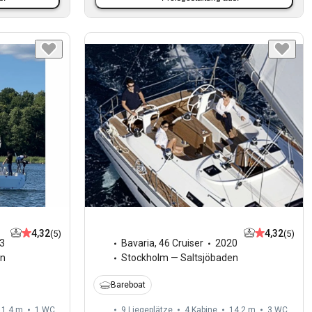
4,32
4,32
(5)
(5)
3
Bavaria
,
46 Cruiser
2020
en
Stockholm — Saltsjöbaden
Bareboat
11,4 m
1
WC
9 Liegeplätze
4 Kabine
14,2 m
3
WC