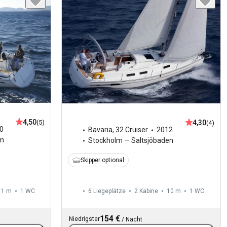
4,50
4,30
(5)
(4)
0
Bavaria
,
32 Cruiser
2012
en
Stockholm — Saltsjöbaden
Skipper optional
11 m
1
WC
6 Liegeplätze
2 Kabine
10 m
1
WC
154 €
Niedrigster
/
Nacht