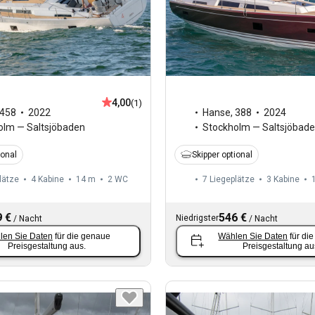
4,00
(1)
458
2022
Hanse
,
388
2024
olm — Saltsjöbaden
Stockholm — Saltsjöbad
ional
Skipper optional
lätze
4 Kabine
14 m
2
WC
7 Liegeplätze
3 Kabine
 €
546 €
Niedrigster
/
Nacht
/
Nacht
len Sie Daten
für die genaue
Wählen Sie Daten
für di
Preisgestaltung aus.
Preisgestaltung au