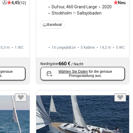
4,45
Neu
(12)
Dufour
,
460 Grand Large
2020
Stockholm — Saltsjöbaden
Bareboat
10,3 m
1
WC
10 Liegeplätze
5 Kabine
14,2 m
5
WC
660 €
Niedrigster
/
Nacht
e genaue
Wählen Sie Daten
für die genaue
s.
Preisgestaltung aus.