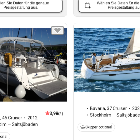
len Sie Daten
für die genaue
Wählen Sie Daten
für di
Preisgestaltung aus.
Preisgestaltung au
Bavaria
,
37 Cruiser
202
3,98
(2)
Stockholm — Saltsjöbad
a
,
45 Cruiser
2012
olm — Saltsjöbaden
Skipper optional
ional