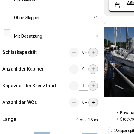
Wäh
Ohne Skipper
31
Mit Besatzung
0
Schlafkapazität
+
Anzahl der Kabinen
+
Kapazität der Kreuzfahrt
+
Anzahl der WCs
+
Bavari
Länge
Stockh
9 m - 15 m
Skipper opt