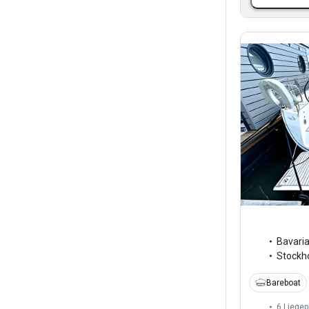
Bavari
Stockh
Bareboat
6 Liegep