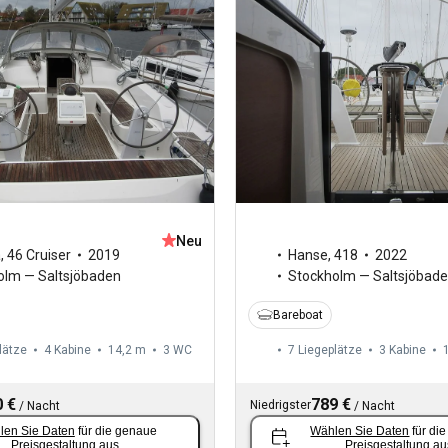
Neu
a
,
46 Cruiser
2019
Hanse
,
418
2022
olm — Saltsjöbaden
Stockholm — Saltsjöbad
Bareboat
lätze
4 Kabine
14,2 m
3
WC
7 Liegeplätze
3 Kabine
 €
789 €
Niedrigster
/
Nacht
/
Nacht
len Sie Daten
für die genaue
Wählen Sie Daten
für di
Preisgestaltung aus.
Preisgestaltung au