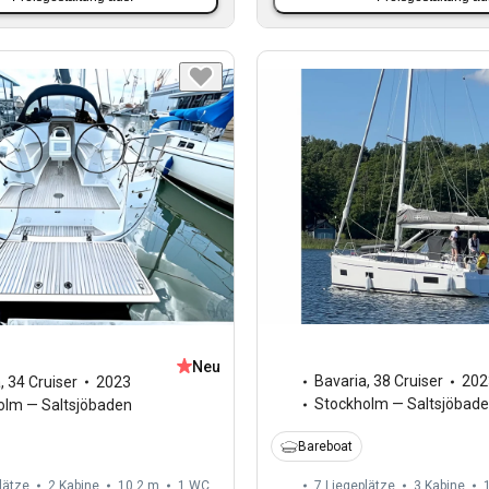
Neu
Bavaria
,
38 Cruiser
202
a
,
34 Cruiser
2023
Stockholm — Saltsjöbad
olm — Saltsjöbaden
Bareboat
lätze
2 Kabine
10,2 m
1
WC
7 Liegeplätze
3 Kabine