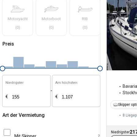
Motoryacht
Motorboot
RIB
(
0
)
(
0
)
(
0
)
Preis
Niedrigster
Am höchsten
Bavari
-
Stockh
€
€
Skipper opt
Art der Vermietung
8 Liegep
217
Niedrigster
Mit Skipper
2