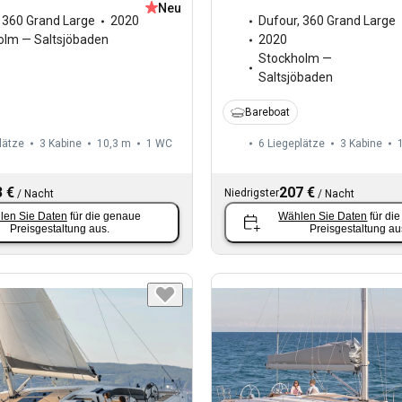
Neu
,
360 Grand Large
2020
Dufour
,
360 Grand Large
olm — Saltsjöbaden
2020
Stockholm —
Saltsjöbaden
Bareboat
lätze
3 Kabine
10,3 m
1
WC
6 Liegeplätze
3 Kabine
 €
207 €
Niedrigster
/
Nacht
/
Nacht
len Sie Daten
für die genaue
Wählen Sie Daten
für di
Preisgestaltung aus.
Preisgestaltung au