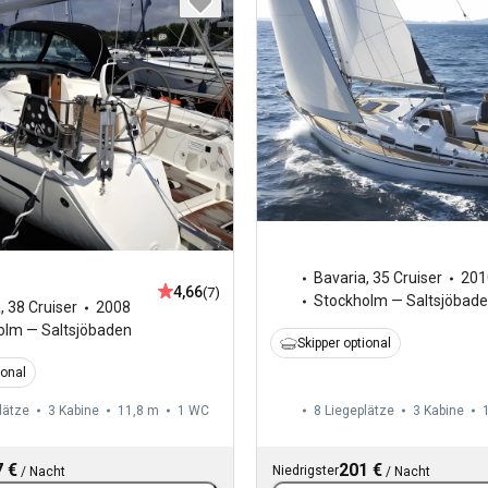
Bavaria
,
35 Cruiser
201
4,66
(7)
Stockholm — Saltsjöbad
a
,
38 Cruiser
2008
olm — Saltsjöbaden
Skipper optional
ional
lätze
3 Kabine
11,8 m
1
WC
8 Liegeplätze
3 Kabine
 €
201 €
Niedrigster
/
Nacht
/
Nacht