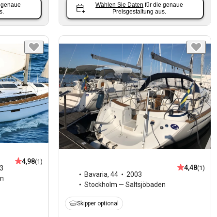
e genaue
Wählen Sie Daten
für die genaue
s.
Preisgestaltung aus.
4,98
(1)
4,48
3
(1)
Bavaria
,
44
2003
en
Stockholm — Saltsjöbaden
Skipper optional