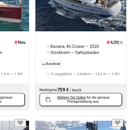
Neu
4,00
(1)
Bavaria
,
46 Cruiser
2020
en
Stockholm — Saltsjöbaden
Bareboat
11,4 m
1
WC
9 Liegeplätze
4 Kabine
14,2 m
3
WC
759 €
Niedrigster
/
Nacht
e genaue
Wählen Sie Daten
für die genaue
s.
Preisgestaltung aus.