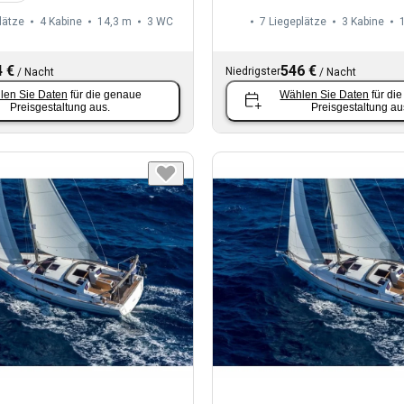
lätze
4 Kabine
14,3 m
3
WC
7 Liegeplätze
3 Kabine
 €
546 €
Niedrigster
/
Nacht
/
Nacht
len Sie Daten
für die genaue
Wählen Sie Daten
für di
Preisgestaltung aus.
Preisgestaltung au