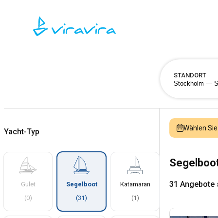
STANDORT
Wählen Sie
Yacht-Typ
Segelboot
31 Angebote
Gulet
Segelboot
Katamaran
(
0
)
(
31
)
(
1
)