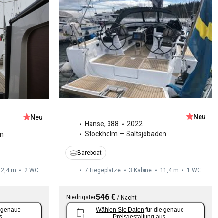
Neu
Neu
Hanse
,
388
2022
Stockholm — Saltsjöbaden
en
Bareboat
12,4 m
2
WC
7 Liegeplätze
3 Kabine
11,4 m
1
WC
546 €
Niedrigster
/
Nacht
e genaue
Wählen Sie Daten
für die genaue
s.
Preisgestaltung aus.