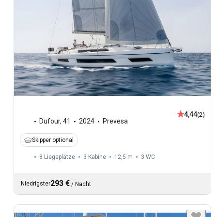
4,44
(2)
Dufour
,
41
2024
Prevesa
Skipper optional
8 Liegeplätze
3 Kabine
12,5 m
3
WC
293 €
Niedrigster
/
Nacht