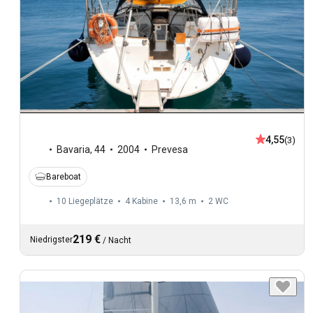
4,55
(3)
Bavaria
,
44
2004
Prevesa
Bareboat
10 Liegeplätze
4 Kabine
13,6 m
2
WC
219 €
Niedrigster
/
Nacht