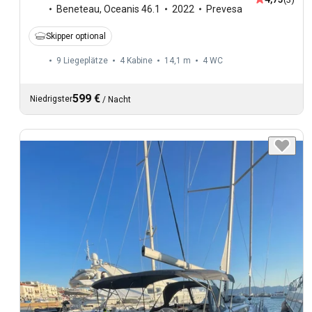
Beneteau
,
Oceanis 46.1
2022
Prevesa
Skipper optional
9 Liegeplätze
4 Kabine
14,1 m
4
WC
599 €
Niedrigster
/
Nacht