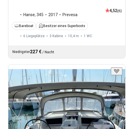
4,52
(6)
Hanse
,
345
2017
Prevesa
Bareboat
Besitzer eines Superboots
6 Liegeplätze
3 Kabine
10,4 m
1
WC
227 €
Niedrigster
/
Nacht