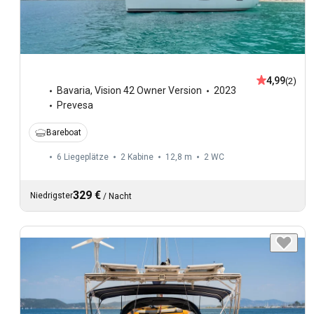
4,99
(2)
Bavaria
,
Vision 42 Owner Version
2023
Prevesa
Bareboat
6 Liegeplätze
2 Kabine
12,8 m
2
WC
329 €
Niedrigster
/
Nacht