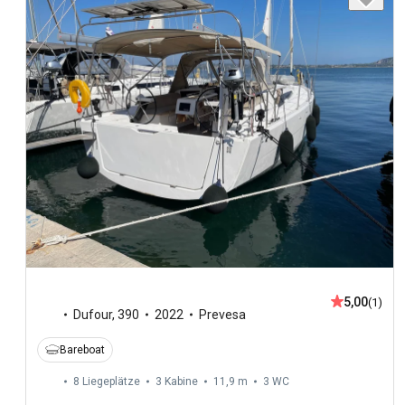
5,00
(1)
Dufour
,
390
2022
Prevesa
Bareboat
8 Liegeplätze
3 Kabine
11,9 m
3
WC