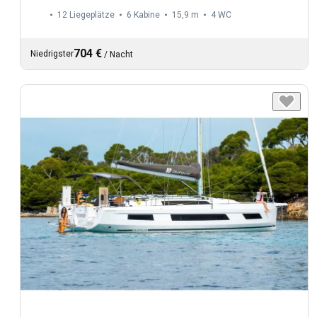
12 Liegeplätze
6 Kabine
15,9 m
4
WC
704 €
Niedrigster
/
Nacht