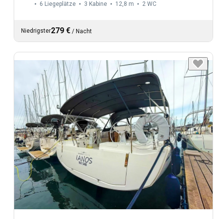
6 Liegeplätze
3 Kabine
12,8 m
2
WC
279 €
Niedrigster
/
Nacht