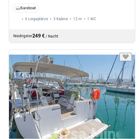
Bareboat
6 Liegeplätze
3 Kabine
12 m
1
WC
249 €
Niedrigster
/
Nacht