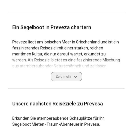
Ein Segelboot in Preveza chartern
Preveza liegt am Ionischen Meer in Griechenland und ist ein
faszinierendes Reiseziel mit einer starken, reichen
maritimen Kultur, die nur darauf wartet, erkundet zu
werden. Als Reiseziel bietet es eine faszinierende Mischung
aus atemberaubender Naturschönheit und zeitlosen
historischen Stätten. Wenn Sie eine Segelyacht in Preveza
Zeig mehr
mieten, erhalten Sie die einmalige Gelegenheit, die
unberührten Küsten, ruhigen Strände und das bezaubernde
Inselnetz in der Nähe zu erkunden.
Für Segelbegeisterte bietet Preveza hervorragende
Unsere nächsten Reiseziele zu Prevesa
Segelbedingungen, die auch für unerfahrene Seefahrer
geeignet sind. Es gibt zahlreiche Yachthäfen, die eine Reihe
Erkunden Sie atemberaubende Schauplätze für Ihr
von Dienstleistungen anbieten, darunter die renommierte
Segelboot Mieten -Traum-Abenteuer in Prevesa.
Preveza Marina, was das Segelboot-Charter in Preveza zu