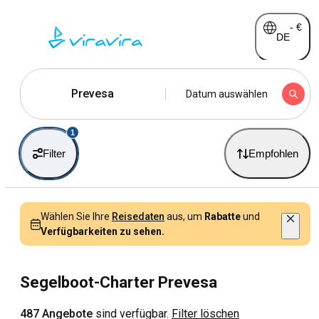
-
€
DE
Prevesa
Datum auswählen
1
Filter
Empfohlen
Wählen Sie Ihre
Reisedaten
aus, um
Rabatte
und
Verfügbarkeiten zu sehen.
Segelboot-Charter Prevesa
487 Angebote
sind verfügbar.
Filter löschen