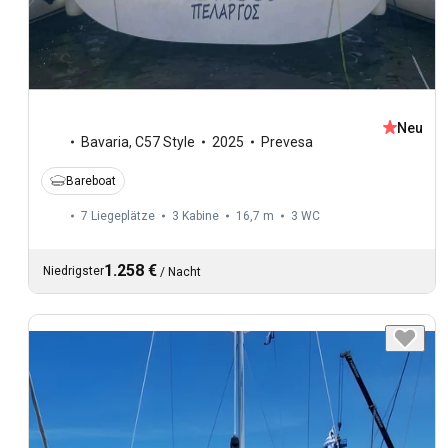
Neu
Bavaria
,
C57 Style
2025
Prevesa
Bareboat
7 Liegeplätze
3 Kabine
16,7 m
3
WC
1.258 €
Niedrigster
/
Nacht