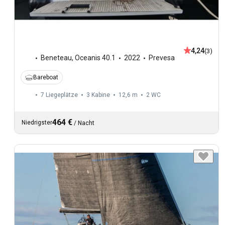
4,24
(3)
Beneteau
,
Oceanis 40.1
2022
Prevesa
Bareboat
7 Liegeplätze
3 Kabine
12,6 m
2
WC
464 €
Niedrigster
/
Nacht