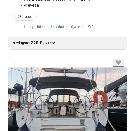
Prevesa
Bareboat
6 Liegeplätze
3 Kabine
10,3 m
1
WC
220 €
Niedrigster
/
Nacht