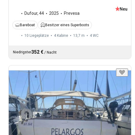
Neu
Dufour
,
44
2025
Prevesa
Bareboat
Besitzer eines Superboots
10 Liegeplätze
4 Kabine
13,7 m
4
WC
352 €
Niedrigster
/
Nacht