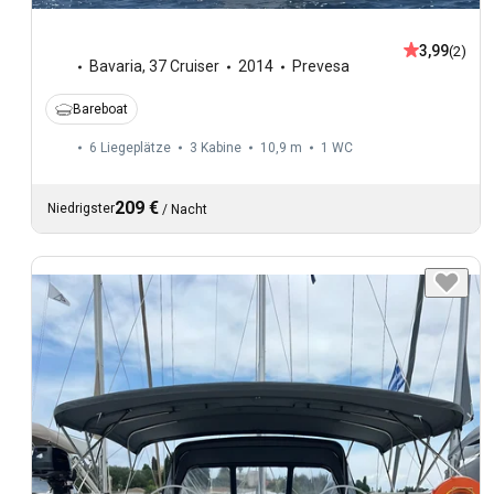
3,99
(2)
Bavaria
,
37 Cruiser
2014
Prevesa
Bareboat
6 Liegeplätze
3 Kabine
10,9 m
1
WC
209 €
Niedrigster
/
Nacht