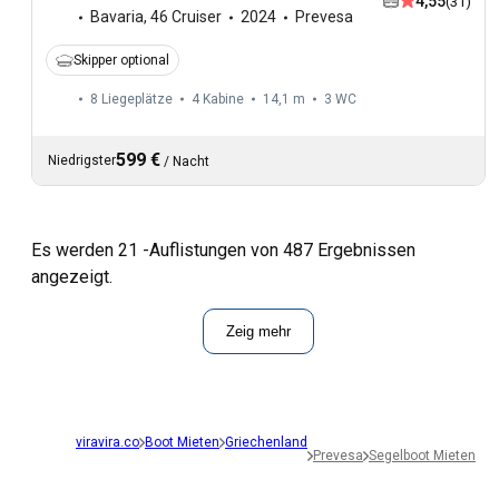
4,55
(31)
Bavaria
,
46 Cruiser
2024
Prevesa
Skipper optional
8 Liegeplätze
4 Kabine
14,1 m
3
WC
599 €
Niedrigster
/
Nacht
Es werden 21 -Auflistungen von 487 Ergebnissen
angezeigt.
Zeig mehr
viravira.co
Boot Mieten
Griechenland
Prevesa
Segelboot Mieten