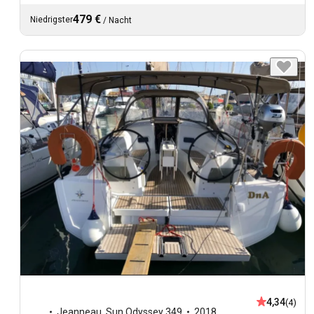
479 €
Niedrigster
/
Nacht
4,34
(4)
Jeanneau
,
Sun Odyssey 349
2018