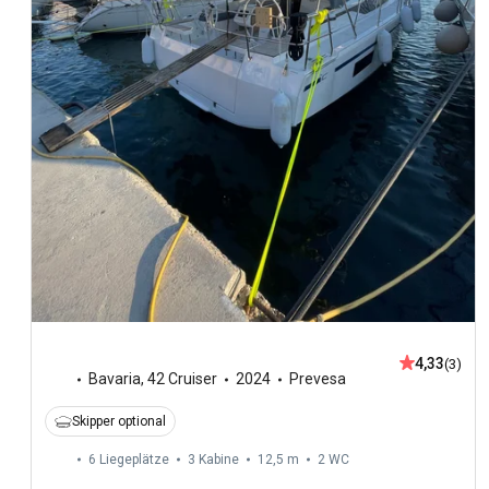
4,33
(3)
Bavaria
,
42 Cruiser
2024
Prevesa
Skipper optional
6 Liegeplätze
3 Kabine
12,5 m
2
WC