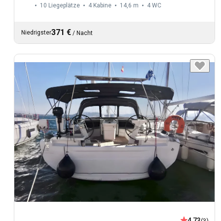
10 Liegeplätze
4 Kabine
14,6 m
4
WC
371 €
Niedrigster
/
Nacht
4,73
(3)