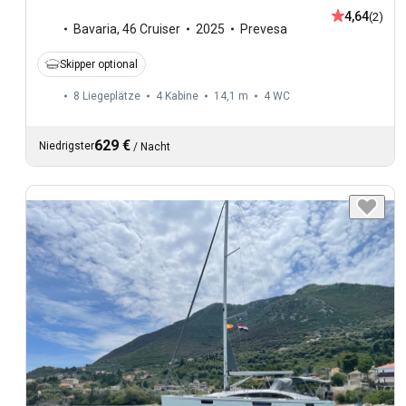
4,64
(2)
Bavaria
,
46 Cruiser
2025
Prevesa
Skipper optional
8 Liegeplätze
4 Kabine
14,1 m
4
WC
629 €
Niedrigster
/
Nacht