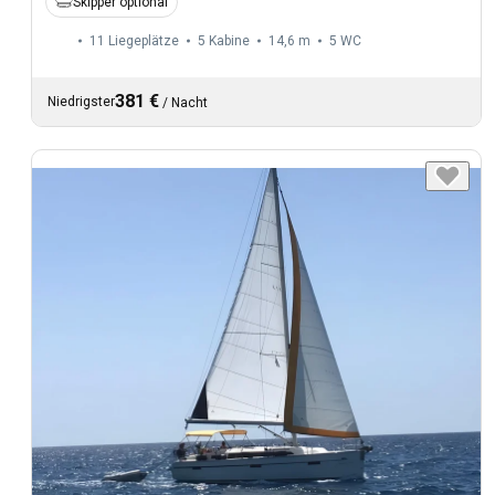
Skipper optional
11 Liegeplätze
5 Kabine
14,6 m
5
WC
381 €
Niedrigster
/
Nacht