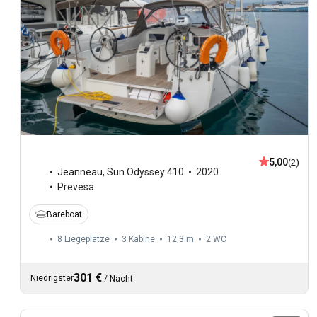
5,00
(2)
Jeanneau
,
Sun Odyssey 410
2020
Prevesa
Bareboat
8 Liegeplätze
3 Kabine
12,3 m
2
WC
301 €
Niedrigster
/
Nacht