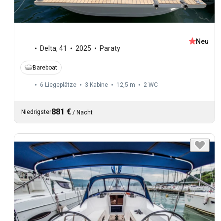
Neu
Delta
,
41
2025
Paraty
Bareboat
6 Liegeplätze
3 Kabine
12,5 m
2
WC
881 €
Niedrigster
/
Nacht