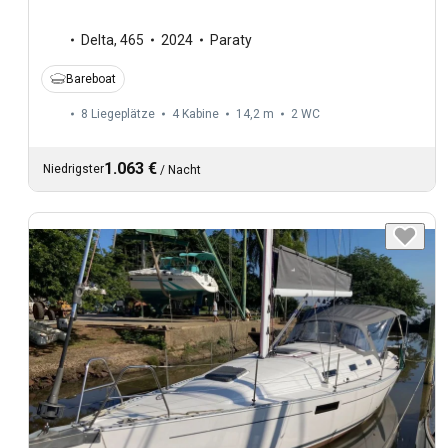
Delta
,
465
2024
Paraty
Bareboat
8 Liegeplätze
4 Kabine
14,2 m
2
WC
1.063 €
Niedrigster
/
Nacht