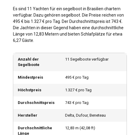
Segelzielen. Erkunden Sie die glitzernden Küsten von Santa
Es sind 11 Yachten für ein segelboot in Brasilien chartern
Catarina, genießen Sie die ruhige Schönheit der Bucht Ilha
verfügbar. Dazu gehören segelboot. Die Preise reichen von
Grande oder segeln Sie zum fernen, idyllischen Abrolhos-
495 € bis 1.327 € pro Tag. Der Durchschnittspreis ist 743 €.
Archipel. Wenn Sie in Brasilien ein Segelboot chartern,
Die Jachten in dieser Gegend haben eine durchschnittliche
erleben Sie einzigartige Routen, die die Vielfalt der
Länge von 12,83 Metern und bieten Schlafplätze für etwa
Küstenlandschaften dieses Landes zeigen.
6,27 Gäste.
Wann ist die beste Zeit, um in Brasilien ein
Anzahl der
11 Segelboote verfügbar
Segelboot zu chartern?
Segelboote
Aufgrund der riesigen Fläche Brasiliens kann die beste Zeit
zum Segeln je nach Region unterschiedlich sein. Für die
Mindestpreis
495 € pro Tag
meisten Reiseziele empfiehlt sich jedoch generell der
Zeitraum von März bis August, da es hier weniger
Höchstpreis
1.327 € pro Tag
Menschenmassen gibt und die Winde günstiger sind.
Besichtigungen und Feste sind das ganze Jahr über ein
Durchschnittspreis
743 € pro Tag
Anziehungspunkt, wobei der Karneval im Februar
internationale Aufmerksamkeit auf sich zieht.
Hersteller
Delta, Dufour, Beneteau
Durchschnittliche
12,83
m (
42,08
ft)
Wie sind die Wetter- und Segelbedingungen in
Länge