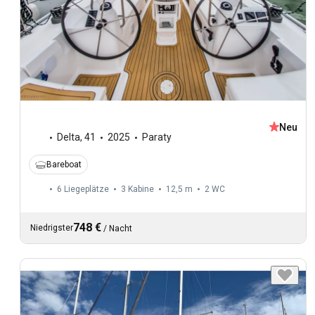
Neu
Delta
,
41
2025
Paraty
Bareboat
6 Liegeplätze
3 Kabine
12,5 m
2
WC
748 €
Niedrigster
/
Nacht