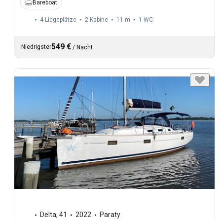
Bareboat
4 Liegeplätze
2 Kabine
11 m
1
WC
549 €
Niedrigster
/
Nacht
Delta
,
41
2022
Paraty