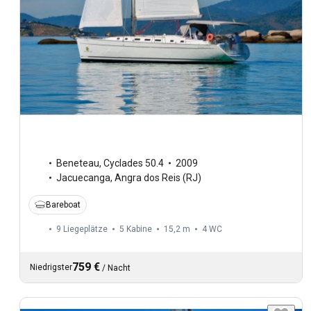
Beneteau
,
Cyclades 50.4
2009
Jacuecanga, Angra dos Reis (RJ)
Bareboat
9 Liegeplätze
5 Kabine
15,2 m
4
WC
759 €
Niedrigster
/
Nacht