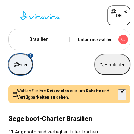
-
€
DE
Brasilien
Datum auswählen
1
Filter
Empfohlen
Wählen Sie Ihre
Reisedaten
aus, um
Rabatte
und
Verfügbarkeiten zu sehen.
Segelboot-Charter Brasilien
11 Angebote
sind verfügbar.
Filter löschen