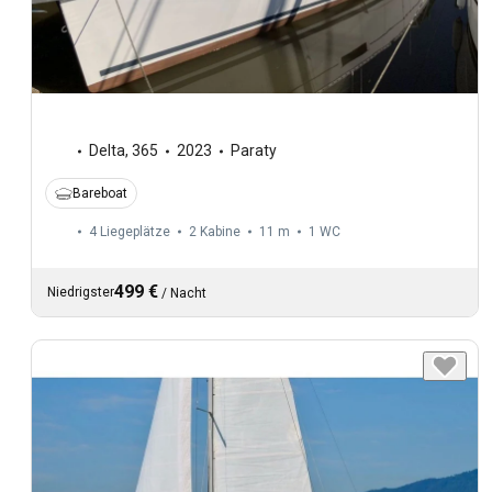
Delta
,
365
2023
Paraty
Bareboat
4 Liegeplätze
2 Kabine
11 m
1
WC
499 €
Niedrigster
/
Nacht