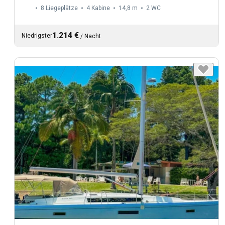
8 Liegeplätze
4 Kabine
14,8 m
2
WC
1.214 €
Niedrigster
/
Nacht