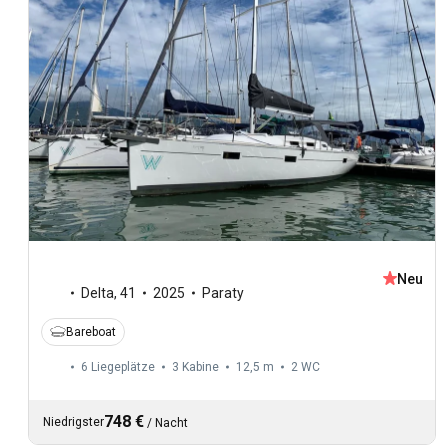
Neu
Delta
,
41
2025
Paraty
Bareboat
6 Liegeplätze
3 Kabine
12,5 m
2
WC
748 €
Niedrigster
/
Nacht