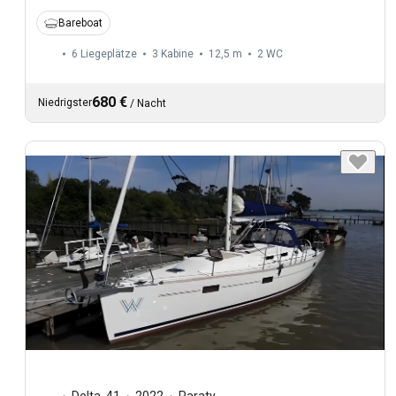
Bareboat
6 Liegeplätze
3 Kabine
12,5 m
2
WC
680 €
Niedrigster
/
Nacht