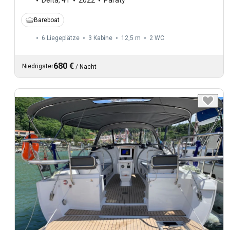
Delta
,
41
2022
Paraty
Bareboat
6 Liegeplätze
3 Kabine
12,5 m
2
WC
680 €
Niedrigster
/
Nacht