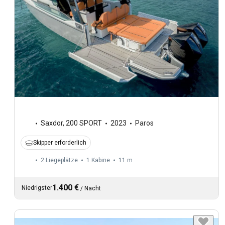
Saxdor
,
200 SPORT
2023
Paros
Skipper erforderlich
2 Liegeplätze
1 Kabine
11 m
1.400 €
Niedrigster
/
Nacht