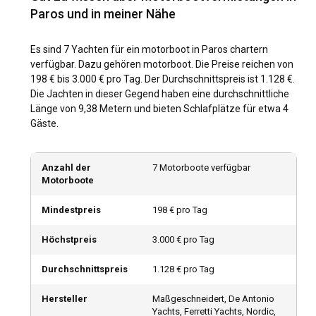
Paros und in meiner Nähe
oder die Fahrt in Richtung Naxos.
Wann ist die beste Zeit, um ein Motorboot auf
Es sind 7 Yachten für ein motorboot in Paros chartern
Paros zu chartern?
verfügbar. Dazu gehören motorboot. Die Preise reichen von
198 € bis 3.000 € pro Tag. Der Durchschnittspreis ist 1.128 €.
Während der Charme von Paros allgegenwärtig ist, kann
Die Jachten in dieser Gegend haben eine durchschnittliche
man das Segeln idealerweise vom späten Frühling bis zum
Länge von 9,38 Metern und bieten Schlafplätze für etwa 4
frühen Herbst erleben. Bei mildem Wetter und den Meltemi-
Gäste.
Winden finden in diesen Monaten auch aufregende
Veranstaltungen und Festivals wie das Festival der Ägäis
statt, was den Reiz der Reise noch verstärkt.
Anzahl der
7 Motorboote verfügbar
Motorboote
Wie sind die Wetter- und Segelbedingungen auf
Mindestpreis
198 € pro Tag
Paros?
Das ägäische Klima bleibt im Allgemeinen sonnig mit wenig
Höchstpreis
3.000 € pro Tag
Niederschlag. Auf Paros sind die warmen Monate windig,
insbesondere aufgrund des Meltemi. Die Wellenmuster sind
Durchschnittspreis
1.128 € pro Tag
mittelgroß, was das Segeln spannend, aber sicher macht
und so das Erlebnis Ihres Motorbootverleihs bereichert.
Hersteller
Maßgeschneidert, De Antonio
Yachts, Ferretti Yachts, Nordic,