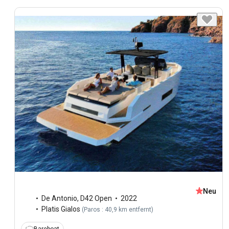
Neu
De Antonio
,
D42 Open
2022
Platis Gialos
(
Paros : 40,9 km entfernt
)
Bareboat