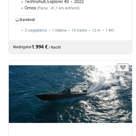
Technohull
,
Explorer 40
2022
Ornos
(
Paros : 41,1 km entfernt
)
Bareboat
2 Liegeplätze
1 Kabine
10 Gäste
12 m
1
WC
1.994 €
Niedrigster
/
Nacht