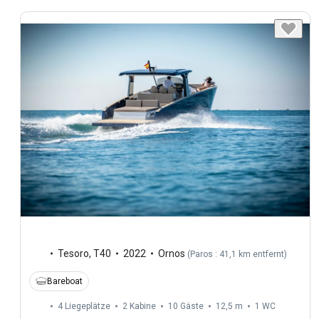
Tesoro
,
T40
2022
Ornos
(
Paros : 41,1 km entfernt
)
Bareboat
4 Liegeplätze
2 Kabine
10 Gäste
12,5 m
1
WC