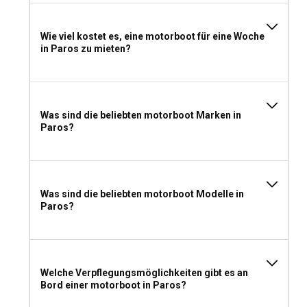
Ja, du kannst! Es gibt viele Boote, für die kein Führerschein
erforderlich ist. Für größere Motorboote ist jedoch ein
Wie viel kostet es, eine motorboot für eine Woche
gültiger Bootsführerschein Pflicht.
in Paros zu mieten?
Was sollten Sie zum Motorbootverleih auf Paros
anziehen und mitnehmen?
Was sind die beliebten motorboot Marken in
Erwägen Sie, leichte Kleidung, Sonnencreme, Hüte,
Paros?
Wasserschuhe und eine leichte Jacke für die Abende
einzupacken. Vergessen Sie auch nicht Ihr Strandzubehör
und Ihre Sicherheitsausrüstung.
Was sind die beliebten motorboot Modelle in
Paros?
Welche Verpflegungsmöglichkeiten gibt es an
Bord einer motorboot in Paros?