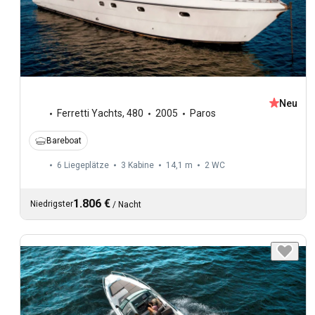
Neu
Ferretti Yachts
,
480
2005
Paros
Bareboat
6 Liegeplätze
3 Kabine
14,1 m
2
WC
1.806 €
Niedrigster
/
Nacht