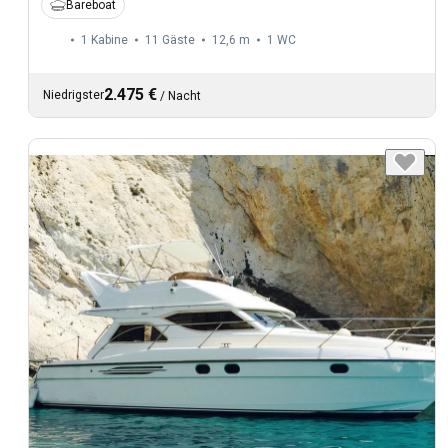
Bareboat
1 Kabine
11 Gäste
12,6 m
1
WC
2.475 €
Niedrigster
/
Nacht