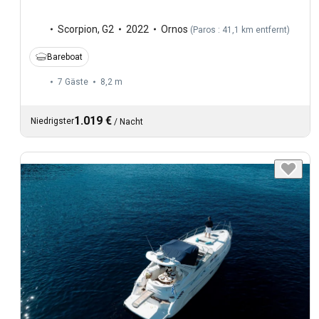
Scorpion
,
G2
2022
Ornos
(
Paros : 41,1 km entfernt
)
Bareboat
7 Gäste
8,2 m
1.019 €
Niedrigster
/
Nacht