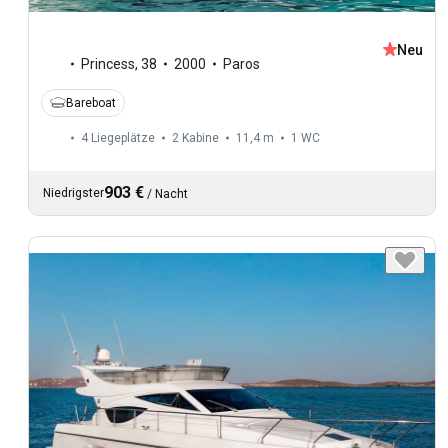
Neu
Princess
,
38
2000
Paros
Bareboat
4 Liegeplätze
2 Kabine
11,4 m
1
WC
903 €
Niedrigster
/
Nacht