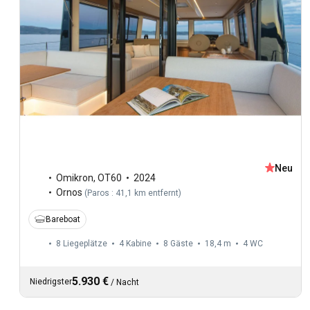
Neu
Omikron
,
OT60
2024
Ornos
(
Paros : 41,1 km entfernt
)
Bareboat
8 Liegeplätze
4 Kabine
8 Gäste
18,4 m
4
WC
5.930 €
Niedrigster
/
Nacht