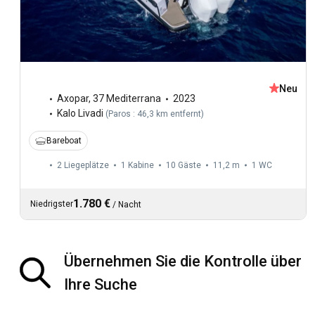
Neu
Axopar
,
37 Mediterrana
2023
Kalo Livadi
(
Paros : 46,3 km entfernt
)
Bareboat
2 Liegeplätze
1 Kabine
10 Gäste
11,2 m
1
WC
1.780 €
Niedrigster
/
Nacht
Übernehmen Sie die Kontrolle über
Ihre Suche