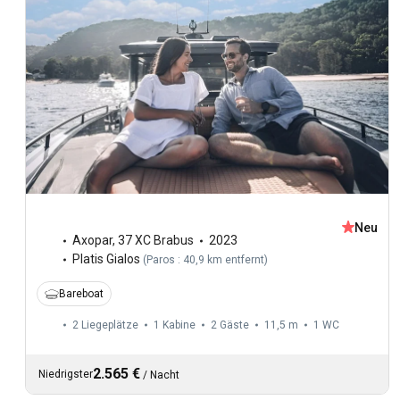
Neu
Axopar
,
37 XC Brabus
2023
Platis Gialos
(
Paros : 40,9 km entfernt
)
Bareboat
2 Liegeplätze
1 Kabine
2 Gäste
11,5 m
1
WC
2.565 €
Niedrigster
/
Nacht