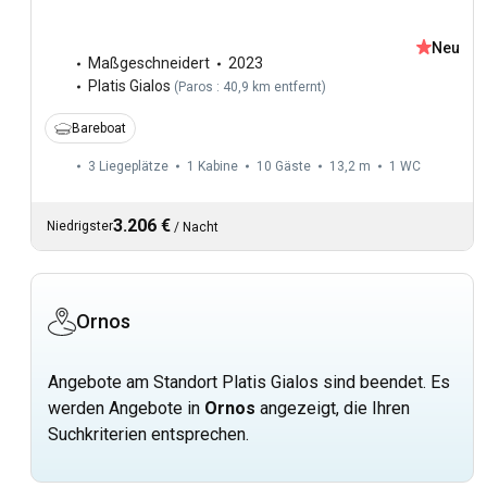
Neu
Maßgeschneidert
2023
Platis Gialos
(
Paros : 40,9 km entfernt
)
Bareboat
3 Liegeplätze
1 Kabine
10 Gäste
13,2 m
1
WC
3.206 €
Niedrigster
/
Nacht
Ornos
Angebote am Standort Platis Gialos sind beendet. Es
werden Angebote in
Ornos
angezeigt, die Ihren
Suchkriterien entsprechen.