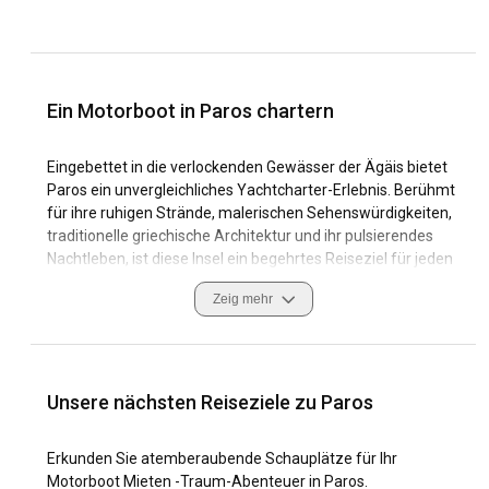
Ein Motorboot in Paros chartern
Eingebettet in die verlockenden Gewässer der Ägäis bietet
Paros ein unvergleichliches Yachtcharter-Erlebnis. Berühmt
für ihre ruhigen Strände, malerischen Sehenswürdigkeiten,
traditionelle griechische Architektur und ihr pulsierendes
Nachtleben, ist diese Insel ein begehrtes Reiseziel für jeden
Reisenden. Wenn es ums Segeln geht, glänzt Paros mit
Zeig mehr
seinen einzigartigen Küstenmerkmalen, die vom einsamen
Strand von Kolymbithres bis zum geschäftigen Hafen von
Parikia reichen. Die Segelbedingungen sind hier
hervorragend und werden oft vom Meltemi-Wind
beeinflusst, was zu einer aufregenden Reise führt. Wenn
Unsere nächsten Reiseziele zu Paros
Sie sich für einen Motorbootverleih auf Paros entscheiden,
treten Sie in einen innigen Dialog mit dem Meer; Wir
Erkunden Sie atemberaubende Schauplätze für Ihr
schätzen die azurblaue Schönheit und nehmen die
Motorboot Mieten -Traum-Abenteuer in Paros.
vielfältige maritime Kultur an. Tatsächlich hat das Segeln