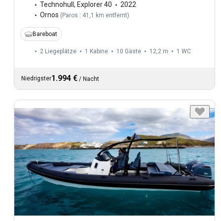
Technohull
,
Explorer 40
2022
Ornos
(
Paros : 41,1 km entfernt
)
Bareboat
2 Liegeplätze
1 Kabine
10 Gäste
12,2 m
1
WC
1.994 €
Niedrigster
/
Nacht