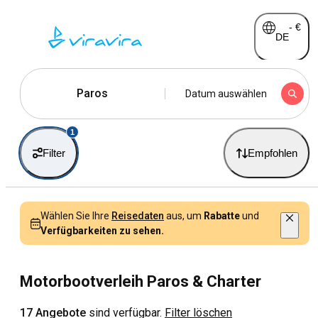
-
€
DE
Paros
Datum auswählen
1
Filter
Empfohlen
Wählen Sie Ihre
Reisedaten
aus, um
Rabatte
und
Verfügbarkeiten zu sehen.
Motorbootverleih Paros & Charter
17 Angebote
sind verfügbar.
Filter löschen