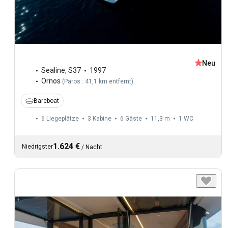
Neu
Sealine
,
S37
1997
Ornos
(
Paros : 41,1 km entfernt
)
Bareboat
6 Liegeplätze
3 Kabine
6 Gäste
11,3 m
1
WC
1.624 €
Niedrigster
/
Nacht