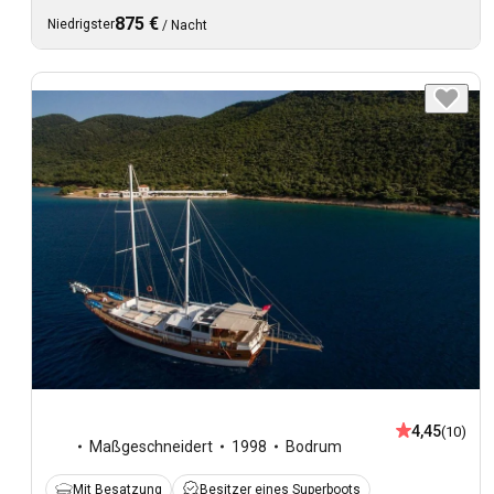
875 €
Niedrigster
/
Nacht
4,45
(10)
Maßgeschneidert
1998
Bodrum
Mit Besatzung
Besitzer eines Superboots