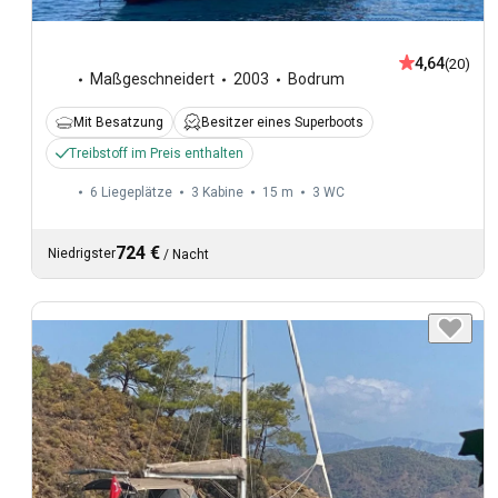
4,64
(20)
Maßgeschneidert
2003
Bodrum
Mit Besatzung
Besitzer eines Superboots
Treibstoff im Preis enthalten
6 Liegeplätze
3 Kabine
15 m
3
WC
724 €
Niedrigster
/
Nacht