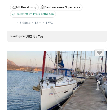
Mit Besatzung
Besitzer eines Superboots
Treibstoff im Preis enthalten
5 Gäste
12 m
1
WC
382 €
Niedrigster
/
Tag