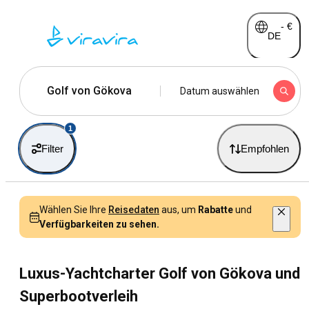
-
€
DE
Golf von Gökova
Datum auswählen
1
Filter
Empfohlen
Wählen Sie Ihre
Reisedaten
aus, um
Rabatte
und
Verfügbarkeiten zu sehen.
Luxus-Yachtcharter Golf von Gökova und
Superbootverleih