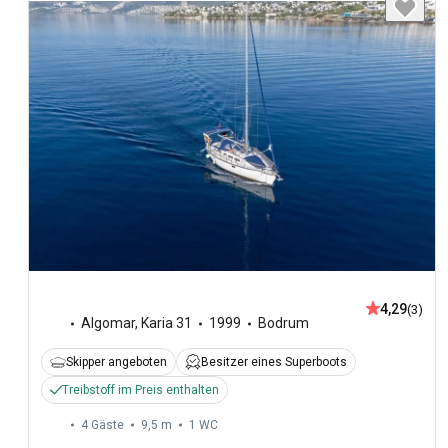
4,29
(3)
Algomar
,
Karia 31
1999
Bodrum
Skipper angeboten
Besitzer eines Superboots
Treibstoff im Preis enthalten
4 Gäste
9,5 m
1
WC