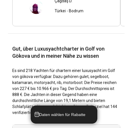
Köstlichkeiten nicht entgehen.
Çağdaş D.
misafirperverliği ve her konuda yardımcı olan
Türkei
-
Bodrum
yaklaşımıyla bu deneyimi çok daha özel hale getirdi.
Was sind die Top-Attraktionen und Outdoor-
Kendimizi tüm yolculuk boyunca güvende ve rahat
Aktivitäten im Golf von Gökova?
hissettik. Güvenilir, konforlu ve keyifli bir mavi yolculuk
yapmak isteyen herkese hem bu tekneyi hem de
Ob Sie in türkisfarbenen Buchten schnorcheln, antike
Kaptan Çağdaş Bey'i gönül rahatlığıyla tavsiye ederiz.
Ruinen erkunden oder einfach nur die Sonne auf dem Deck
eines Superbootverleihs im Golf von Gökova genießen – das
Gut, über Luxusyachtcharter in Golf von
Angebot an Outdoor-Aktivitäten ist umfangreich.
Gökova und in meiner Nähe zu wissen
Feinschmecker werden das reiche kulinarische Erbe
genießen, während Nachtschwärmer das pulsierende
Nachtleben in den Städten zu schätzen wissen.
Es sind 218 Yachten für chartern einer luxusyacht im Golf
von gökova verfügbar. Dazu gehören gulet, segelboot,
Was sind die besten Yachthäfen und Ankerplätze
katamaran, motoryacht, rib, motorboot. Die Preise reichen
im Golf von Gökova?
von 227 € bis 10.966 € pro Tag. Der Durchschnittspreis ist
888 €. Die Jachten in dieser Gegend haben eine
Die entlang des Golfs von Gökova verstreuten Jachthäfen
durchschnittliche Länge von 19,1 Metern und bieten
bieten sichere Ankerplätze und hervorragende
Schlafplätze für etwa 8,91 Gäste. Dieses Reiseziel hat 144
Einrichtungen. Zu den beliebten Optionen gehören die
verifizierte Bewertungen.
Daten wählen für Rabatte
Bodrum Marina, der English Harbour und die D-Marin
Gökova.