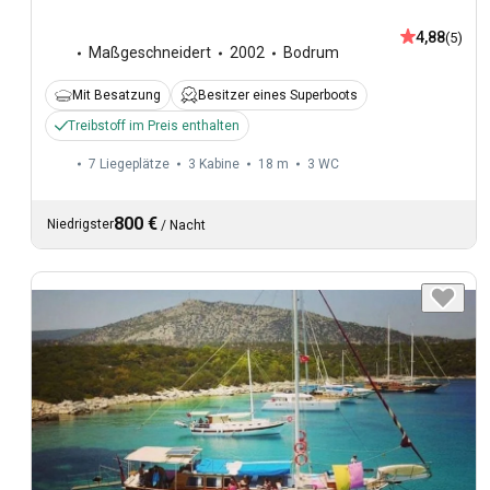
4,88
(5)
Maßgeschneidert
2002
Bodrum
Mit Besatzung
Besitzer eines Superboots
Treibstoff im Preis enthalten
7 Liegeplätze
3 Kabine
18 m
3
WC
800 €
Niedrigster
/
Nacht