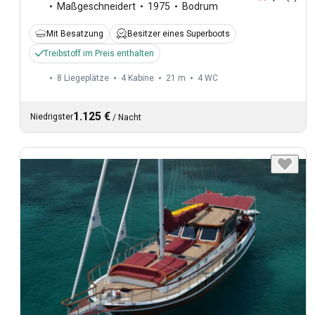
Maßgeschneidert
1975
Bodrum
Mit Besatzung
Besitzer eines Superboots
Treibstoff im Preis enthalten
8 Liegeplätze
4 Kabine
21 m
4
WC
1.125 €
Niedrigster
/
Nacht