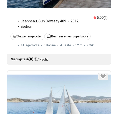
5,00
(2)
Jeanneau
,
Sun Odyssey 409
2012
Bodrum
Skipper angeboten
Besitzer eines Superboots
4 Liegeplätze
3 Kabine
4 Gäste
12 m
2
WC
438 €
Niedrigster
/
Nacht