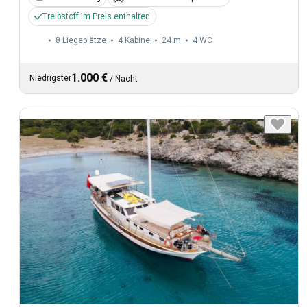
Treibstoff im Preis enthalten
8 Liegeplätze
4 Kabine
24 m
4
WC
1.000 €
Niedrigster
/
Nacht