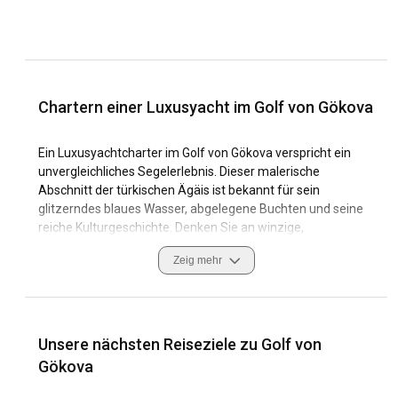
Chartern einer Luxusyacht im Golf von Gökova
Ein Luxusyachtcharter im Golf von Gökova verspricht ein
unvergleichliches Segelerlebnis. Dieser malerische
Abschnitt der türkischen Ägäis ist bekannt für sein
glitzerndes blaues Wasser, abgelegene Buchten und seine
reiche Kulturgeschichte. Denken Sie an winzige,
sonnendurchflutete Dörfer, Ruinen antiker Zivilisationen und
Zeig mehr
Weinreben, die an weiß getünchten Steinmauern
emporklettern.
Als Segelrevier enttäuscht der Golf von Gökova nicht. Mit
einer Landschaft voller malerischer Inseln und versteckter
Unsere nächsten Reiseziele zu Golf von
Buchten bietet der Golf Seglern unzählige
Gökova
Navigationsmöglichkeiten. Die zahlreichen Jachthäfen
bieten sichere Ankerplätze, die mit modernen Einrichtungen