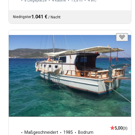
8 Liegeplätze
4 Kabine
13,8 m
4
WC
1.041 €
Niedrigster
/
Nacht
5,00
(3)
Maßgeschneidert
1985
Bodrum