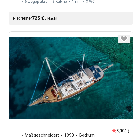
6 Liegeplätze
3 Kabine
18 m
3
WC
725 €
Niedrigster
/
Nacht
5,00
(1)
Maßgeschneidert
1998
Bodrum