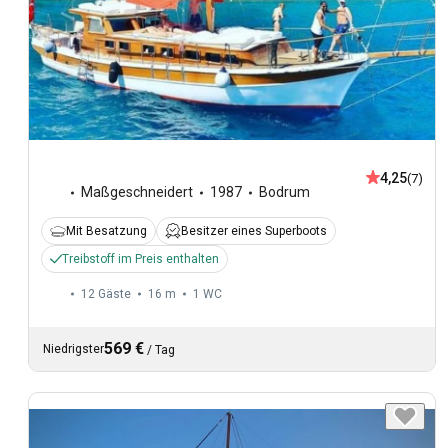
4,25
(7)
Maßgeschneidert
1987
Bodrum
Mit Besatzung
Besitzer eines Superboots
Treibstoff im Preis enthalten
12 Gäste
16 m
1
WC
569 €
Niedrigster
/
Tag