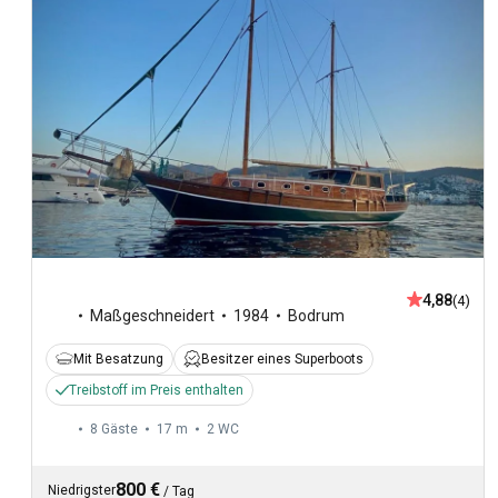
4,88
(4)
Maßgeschneidert
1984
Bodrum
Mit Besatzung
Besitzer eines Superboots
Treibstoff im Preis enthalten
8 Gäste
17 m
2
WC
800 €
Niedrigster
/
Tag