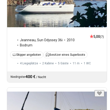
5,00
(7)
Jeanneau
,
Sun Odyssey 36i
2010
Bodrum
Skipper angeboten
Besitzer eines Superboots
4 Liegeplätze
2 Kabine
5 Gäste
11 m
1
WC
400 €
Niedrigster
/
Nacht