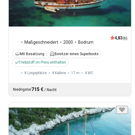
4,83
(6)
Maßgeschneidert
2000
Bodrum
Mit Besatzung
Besitzer eines Superboots
Treibstoff im Preis enthalten
8 Liegeplätze
4 Kabine
17 m
4
WC
715 €
Niedrigster
/
Nacht