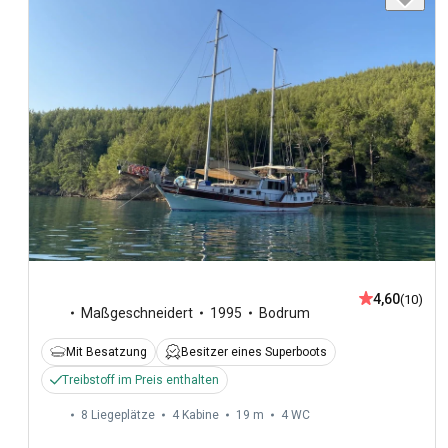
4,60
(10)
Maßgeschneidert
1995
Bodrum
Mit Besatzung
Besitzer eines Superboots
Treibstoff im Preis enthalten
8 Liegeplätze
4 Kabine
19 m
4
WC