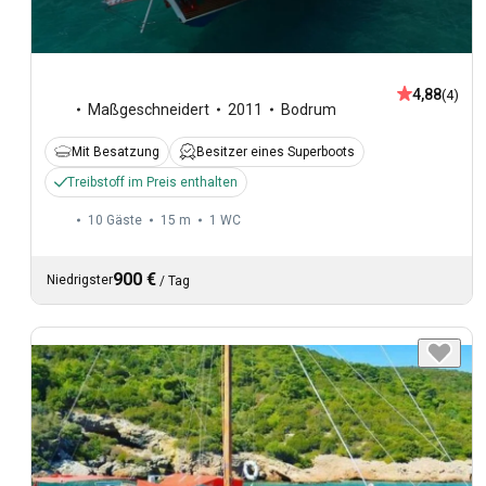
4,88
(4)
Maßgeschneidert
2011
Bodrum
Mit Besatzung
Besitzer eines Superboots
Treibstoff im Preis enthalten
10 Gäste
15 m
1
WC
900 €
Niedrigster
/
Tag