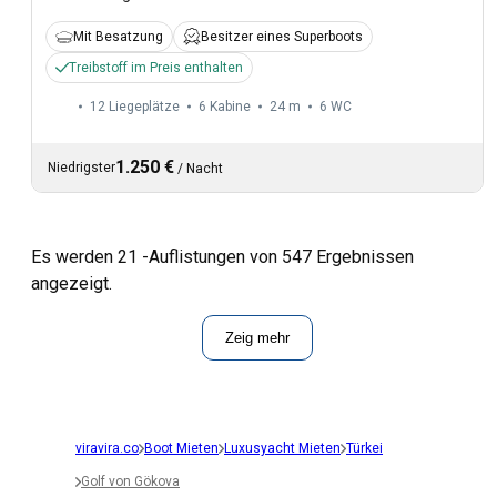
Mit Besatzung
Besitzer eines Superboots
Treibstoff im Preis enthalten
12 Liegeplätze
6 Kabine
24 m
6
WC
1.250 €
Niedrigster
/
Nacht
Es werden 21 -Auflistungen von 547 Ergebnissen
angezeigt.
Zeig mehr
viravira.co
Boot Mieten
Luxusyacht Mieten
Türkei
Golf von Gökova