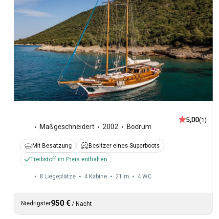
5,00
(1)
Maßgeschneidert
2002
Bodrum
Mit Besatzung
Besitzer eines Superboots
Treibstoff im Preis enthalten
8 Liegeplätze
4 Kabine
21 m
4
WC
950 €
Niedrigster
/
Nacht