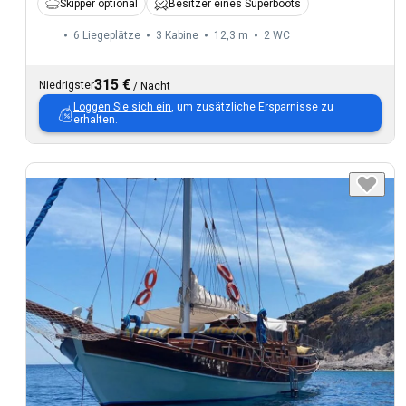
Skipper optional
Besitzer eines Superboots
6 Liegeplätze
3 Kabine
12,3 m
2
WC
315 €
Niedrigster
/
Nacht
Loggen Sie sich ein
, um zusätzliche Ersparnisse zu
erhalten.