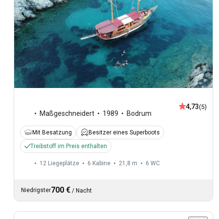
4,73
(5)
Maßgeschneidert
1989
Bodrum
Mit Besatzung
Besitzer eines Superboots
Treibstoff im Preis enthalten
12 Liegeplätze
6 Kabine
21,8 m
6
WC
700 €
Niedrigster
/
Nacht