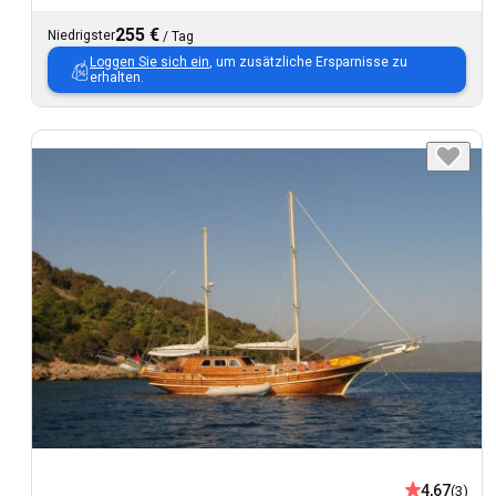
255 €
Niedrigster
/
Tag
Loggen Sie sich ein
, um zusätzliche Ersparnisse zu
erhalten.
4,67
(3)