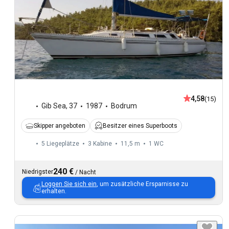
4,58
(15)
Gib Sea
,
37
1987
Bodrum
Skipper angeboten
Besitzer eines Superboots
5 Liegeplätze
3 Kabine
11,5 m
1
WC
240 €
Niedrigster
/
Nacht
Loggen Sie sich ein
, um zusätzliche Ersparnisse zu
erhalten.