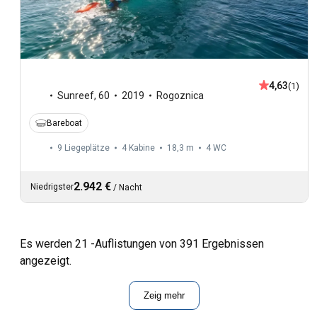
4,63
(1)
Sunreef
,
60
2019
Rogoznica
Bareboat
9 Liegeplätze
4 Kabine
18,3 m
4
WC
2.942 €
Niedrigster
/
Nacht
Es werden 21 -Auflistungen von 391 Ergebnissen
angezeigt.
Zeig mehr