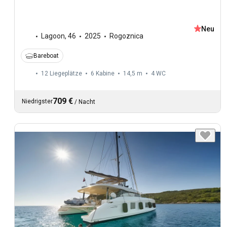
Neu
Lagoon
,
46
2025
Rogoznica
Bareboat
12 Liegeplätze
6 Kabine
14,5 m
4
WC
709 €
Niedrigster
/
Nacht