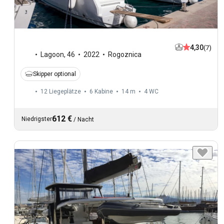
4,30
(7)
Lagoon
,
46
2022
Rogoznica
Skipper optional
12 Liegeplätze
6 Kabine
14 m
4
WC
612 €
Niedrigster
/
Nacht