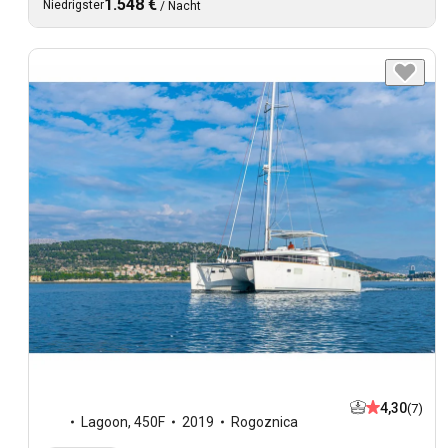
1.548 €
Niedrigster
/
Nacht
4,30
(7)
Lagoon
,
450F
2019
Rogoznica