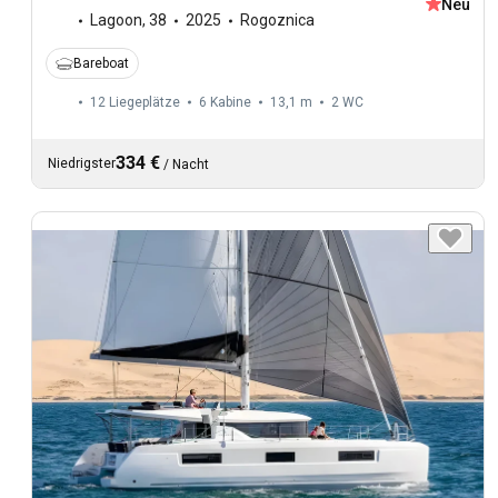
Neu
Lagoon
,
38
2025
Rogoznica
Bareboat
12 Liegeplätze
6 Kabine
13,1 m
2
WC
334 €
Niedrigster
/
Nacht