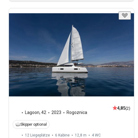
4,85
(2)
Lagoon
,
42
2023
Rogoznica
Skipper optional
12 Liegeplätze
6 Kabine
12,8 m
4
WC