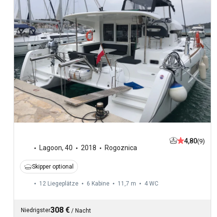
4,80
(9)
Lagoon
,
40
2018
Rogoznica
Skipper optional
12 Liegeplätze
6 Kabine
11,7 m
4
WC
308 €
Niedrigster
/
Nacht