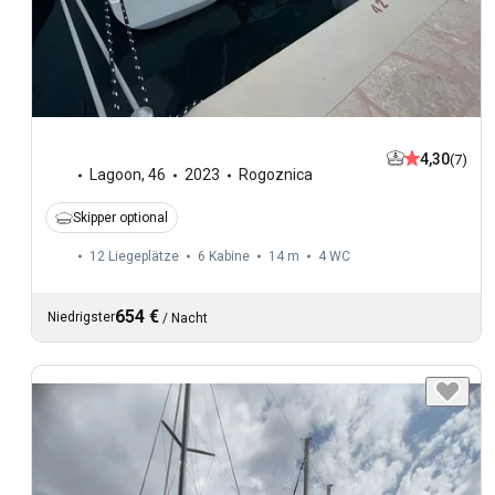
4,30
(7)
Lagoon
,
46
2023
Rogoznica
Skipper optional
12 Liegeplätze
6 Kabine
14 m
4
WC
654 €
Niedrigster
/
Nacht