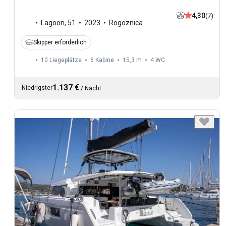
4,30
(7)
Lagoon
,
51
2023
Rogoznica
Skipper erforderlich
10 Liegeplätze
6 Kabine
15,3 m
4
WC
1.137 €
Niedrigster
/
Nacht