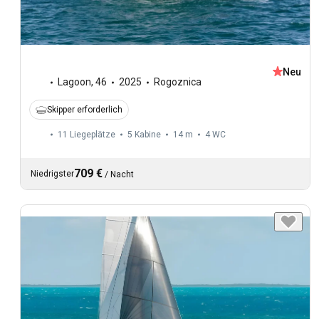
Neu
Lagoon
,
46
2025
Rogoznica
Skipper erforderlich
11 Liegeplätze
5 Kabine
14 m
4
WC
709 €
Niedrigster
/
Nacht