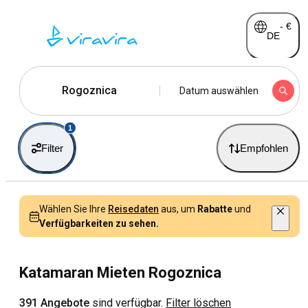
-
€
DE
Rogoznica
Datum auswählen
1
Filter
Empfohlen
Wählen Sie Ihre
Reisedaten
aus, um
Rabatte
und
Verfügbarkeiten zu sehen.
Katamaran Mieten Rogoznica
391 Angebote
sind verfügbar.
Filter löschen