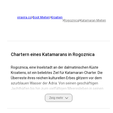
viravira.co
Boot Mieten
Kroatien
Rogoznica
Katamaran Mieten
Chartern eines Katamarans in Rogoznica
Rogoznica, eine Inselstadt an der dalmatinischen Küste
Kroatiens, ist ein beliebtes Ziel für Katamaran-Charter. Die
Überreste ihres reichen kulturellen Erbes glitzern vor dem
azurblauen Wasser der Adria. Von seinen geschäftigen
Jachthäfen bis hin zum vielfältigen Meeresleben in seinen
auffallend klaren Buchten ist Rogoznica in der Tat ein
Zeig mehr
Paradies für Segelbegeisterte. Alte Steingebäude gepaart
mit modernem Küstenluxus machen einen Großteil des
Charmes dieser Küstenstadt aus und schaffen einen