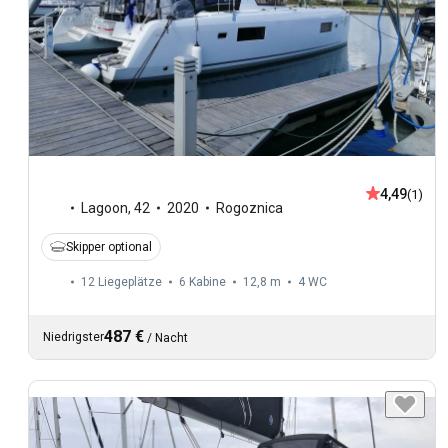
4,49
(1)
Lagoon
,
42
2020
Rogoznica
Skipper optional
12 Liegeplätze
6 Kabine
12,8 m
4
WC
487 €
Niedrigster
/
Nacht