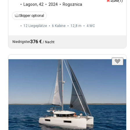
5,00
(1)
Lagoon
,
42
2024
Rogoznica
Skipper optional
12 Liegeplätze
6 Kabine
12,8 m
4
WC
376 €
Niedrigster
/
Nacht