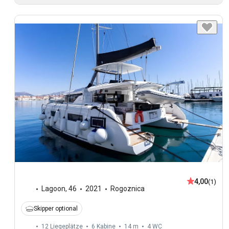
4,00
(1)
Lagoon
,
46
2021
Rogoznica
Skipper optional
12 Liegeplätze
6 Kabine
14 m
4
WC