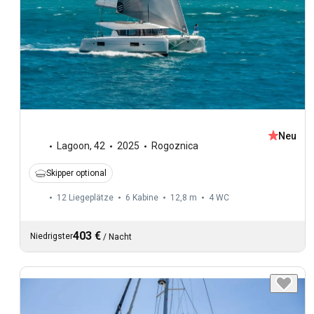
Neu
Lagoon
,
42
2025
Rogoznica
Skipper optional
12 Liegeplätze
6 Kabine
12,8 m
4
WC
403 €
Niedrigster
/
Nacht