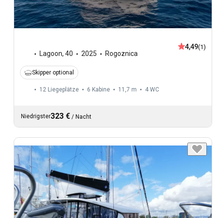
4,49
(1)
Lagoon
,
40
2025
Rogoznica
Skipper optional
12 Liegeplätze
6 Kabine
11,7 m
4
WC
323 €
Niedrigster
/
Nacht