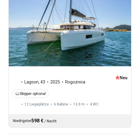
Neu
Lagoon
,
43
2025
Rogoznica
Skipper optional
12 Liegeplätze
6 Kabine
13,9 m
4
WC
598 €
Niedrigster
/
Nacht