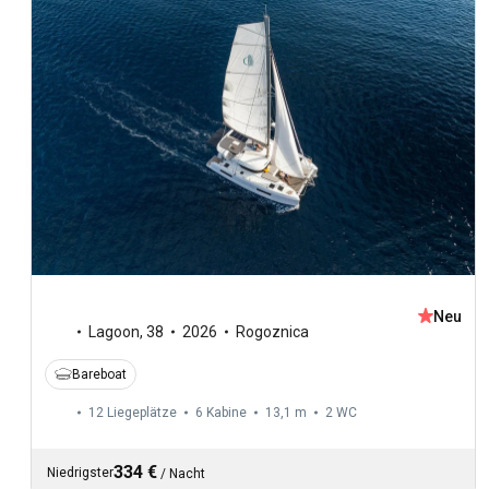
Neu
Lagoon
,
38
2026
Rogoznica
Bareboat
12 Liegeplätze
6 Kabine
13,1 m
2
WC
334 €
Niedrigster
/
Nacht