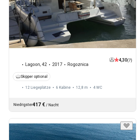
4,30
(7)
Lagoon
,
42
2017
Rogoznica
Skipper optional
12 Liegeplätze
6 Kabine
12,8 m
4
WC
417 €
Niedrigster
/
Nacht