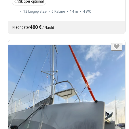
Skipper optional
12 Liegeplätze
6 Kabine
14 m
4
WC
480 €
Niedrigster
/
Nacht