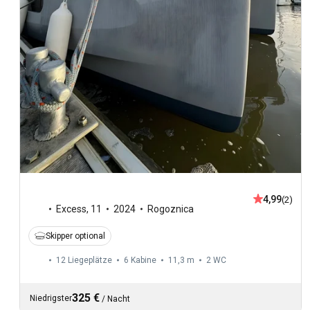
4,99
(2)
Excess
,
11
2024
Rogoznica
Skipper optional
12 Liegeplätze
6 Kabine
11,3 m
2
WC
325 €
Niedrigster
/
Nacht