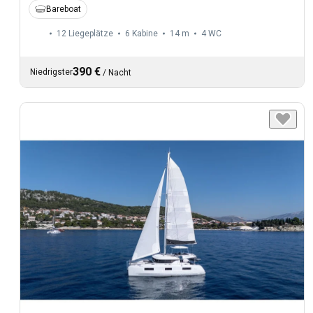
Bareboat
12 Liegeplätze
6 Kabine
14 m
4
WC
390 €
Niedrigster
/
Nacht