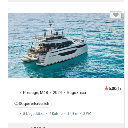
5,00
(1)
Prestige
,
M48
2024
Rogoznica
Skipper erforderlich
8 Liegeplätze
4 Kabine
14,8 m
3
WC