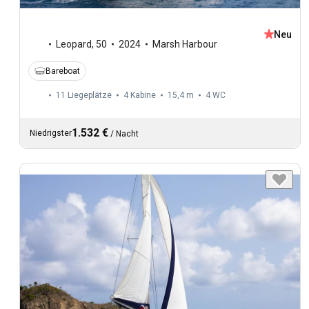
Neu
Leopard
,
50
2024
Marsh Harbour
Bareboat
11 Liegeplätze
4 Kabine
15,4 m
4
WC
1.532 €
Niedrigster
/
Nacht