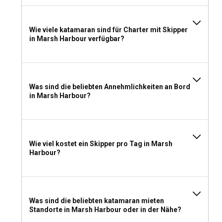
Um in Marsh Harbour einen Katamaran ohne Skipper zu
mieten, müssen Sie einen gültigen internationalen
Wie viele katamaran sind für Charter mit Skipper
Bootsführerschein und eine UKW-Lizenz vorlegen. Einige
in Marsh Harbour verfügbar?
Charterunternehmen verlangen möglicherweise einen
zusätzlichen Nachweis Ihrer Segelerfahrung.
Was sollte man für einen Katamaran-Charter in
Was sind die beliebten Annehmlichkeiten an Bord
Marsh Harbour einpacken?
in Marsh Harbour?
Wenn Sie sich auf Ihren Katamaran-Charter in Marsh
Harbour vorbereiten, gehören zu den wichtigsten Dingen
leichte Kleidung für das tropische Wetter, eine Regenjacke
für unerwartete Schauer, Sonnenschutzmittel und
Wie viel kostet ein Skipper pro Tag in Marsh
Ausrüstung für den Wassersport. Packen Sie Ihre
Harbour?
bevorzugten Unterhaltungsartikel und eine Kamera ein, um
die unvergesslichen Momente Ihrer Seereise festzuhalten.
Was sind die beliebten katamaran mieten
Standorte in Marsh Harbour oder in der Nähe?