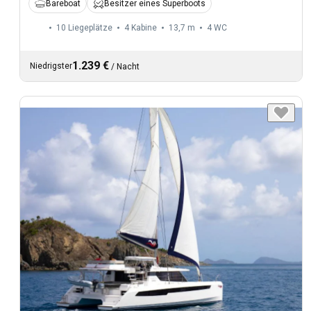
Bareboat
Besitzer eines Superboots
10 Liegeplätze
4 Kabine
13,7 m
4
WC
1.239 €
Niedrigster
/
Nacht