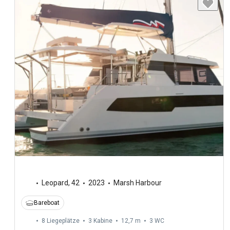
Leopard
,
42
2023
Marsh Harbour
Bareboat
8 Liegeplätze
3 Kabine
12,7 m
3
WC