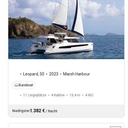
Leopard
,
50
2023
Marsh Harbour
Bareboat
11 Liegeplätze
4 Kabine
15,4 m
4
WC
1.382 €
Niedrigster
/
Nacht