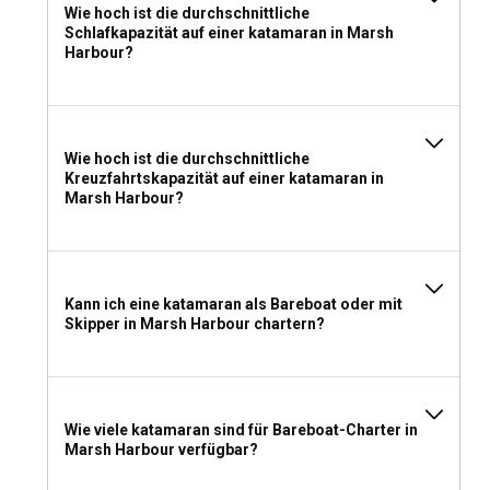
Wie hoch ist die durchschnittliche
Wenn Sie sich dafür entscheiden, in Marsh Harbour einen
Schlafkapazität auf einer katamaran in Marsh
Katamaran mit Skipper zu mieten, können Sie die Reise
Harbour?
ohne Navigationsprobleme genießen. Die Ortskenntnisse
Ihres Kapitäns führen Sie zu den geheimen und
unerforschten Ecken der Gegend. Andererseits bietet ein
Bareboat-Katamaran-Charter ein privateres und
Wie hoch ist die durchschnittliche
persönlicheres Segelerlebnis.
Kreuzfahrtskapazität auf einer katamaran in
Marsh Harbour?
Soll ich in Marsh Harbour einen Katamaran mit
oder ohne Besatzung mieten?
Das Chartern eines Katamarans mit Besatzung in Marsh
Harbour kann Ihr gesamtes Segelerlebnis erheblich
Kann ich eine katamaran als Bareboat oder mit
Skipper in Marsh Harbour chartern?
verbessern. Ihre engagierte Crew sorgt für Ihren Komfort
und Ihre Sicherheit und bietet gleichzeitig umfassende
Ortskenntnisse, um Ihre Reise wirklich unvergesslich zu
machen.
Wie viele katamaran sind für Bareboat-Charter in
Welche Lizenz benötige ich, um einen Katamaran in
Marsh Harbour verfügbar?
Marsh Harbour zu chartern?