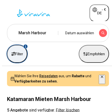
-
€
DE
Marsh Harbour
Datum auswählen
1
Filter
Empfohlen
Wählen Sie Ihre
Reisedaten
aus, um
Rabatte
und
Verfügbarkeiten zu sehen.
Katamaran Mieten Marsh Harbour
5 Angebote
sind verfügbar.
Filter löschen