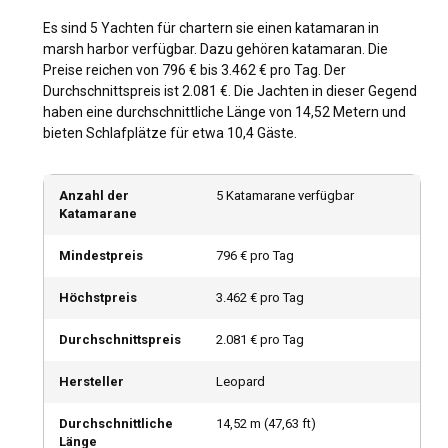
Town, die für ihren ikonischen Leuchtturm mit den
Bonbonstreifen bekannt ist, oder besuchen Sie die
Es sind 5 Yachten für chartern sie einen katamaran in
malerische historische Stadt New Plymouth. Zu den Top-
marsh harbor verfügbar. Dazu gehören katamaran. Die
Segelzielen zählen die bezaubernden Siedlungen Green
Preise reichen von 796 € bis 3.462 € pro Tag. Der
Turtle Cay und Man-O-War Cay, die beide über eine Fülle
Durchschnittspreis ist 2.081 €. Die Jachten in dieser Gegend
einsamer Strände verfügen, die sich ideal für Katamaran-
haben eine durchschnittliche Länge von 14,52 Metern und
Charter eignen. Der Pelican Cays Land and Sea Park ist ein
bieten Schlafplätze für etwa 10,4 Gäste.
beliebter Ort zum Schnorcheln und bekannt für seine
Unterwasserhöhlen und Korallengärten. Zu Ihrer
Katamaranmiete in Marsh Harbor gehört auch ein Besuch
Anzahl der
5 Katamarane verfügbar
der farbenfrohen Korallenformationen im Fowl Cay National
Katamarane
Reserve.
Mindestpreis
796 € pro Tag
Wann ist die beste Zeit, um einen Katamaran in
Höchstpreis
3.462 € pro Tag
Marsh Harbour zu chartern?
Durchschnittspreis
2.081 € pro Tag
Die Hochsaison zum Chartern eines Katamarans in Marsh
Harbour liegt im Allgemeinen zwischen Dezember und April,
Hersteller
Leopard
wenn das Wetter warm ist und die Niederschläge minimal
sind. Traditionell findet im April die nationale Regatta der
Durchschnittliche
14,52
m (
47,63
ft)
Bahamas statt, eine jährliche Segelveranstaltung, die
Länge
Yachtbegeisterte aus der ganzen Welt anzieht. Eine