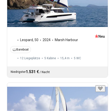
Neu
Leopard
,
50
2024
Marsh Harbour
Bareboat
12 Liegeplätze
5 Kabine
15,4 m
5
WC
1.531 €
Niedrigster
/
Nacht