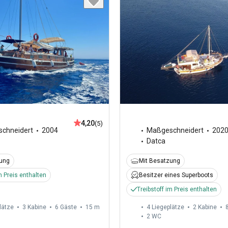
4,20
(5)
chneidert
2004
Maßgeschneidert
202
Datca
zung
Mit Besatzung
m Preis enthalten
Besitzer eines Superboots
Treibstoff im Preis enthalten
lätze
3 Kabine
6 Gäste
15 m
4 Liegeplätze
2 Kabine
2
WC