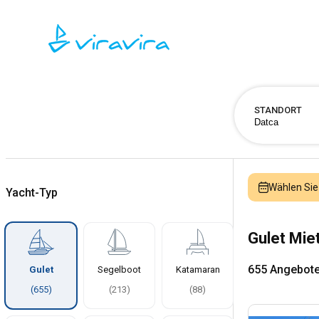
STANDORT
Wählen Sie
Yacht-Typ
Gulet Mie
655 Angebot
Gulet
Segelboot
Katamaran
(
655
)
(
213
)
(
88
)