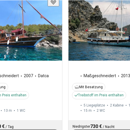
chneidert
2007
Datca
Maßgeschneidert
201
zung
Mit Besatzung
m Preis enthalten
Treibstoff im Preis enthalten
5 Liegeplätze
2 Kabine
13 m
1
WC
15 m
2
WC
 €
730 €
Niedrigster
/
Tag
/
Nacht