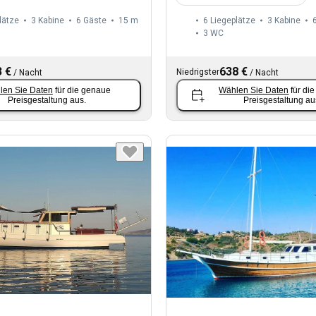
lätze
3 Kabine
6 Gäste
15 m
6 Liegeplätze
3 Kabine
3
WC
 €
638 €
Niedrigster
/
Nacht
/
Nacht
len Sie Daten
für die genaue
Wählen Sie Daten
für di
Preisgestaltung aus.
Preisgestaltung au