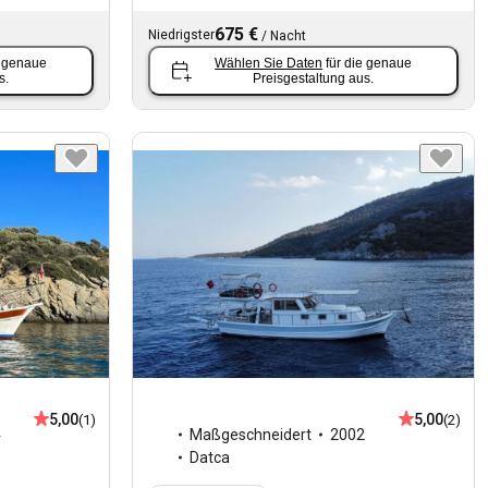
675 €
Niedrigster
/
Nacht
e genaue
Wählen Sie Daten
für die genaue
s.
Preisgestaltung aus.
5,00
5,00
(1)
(2)
4
Maßgeschneidert
2002
Datca