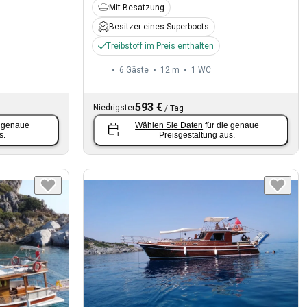
Mit Besatzung
Besitzer eines Superboots
Treibstoff im Preis enthalten
6 Gäste
12 m
1
WC
593 €
Niedrigster
/
Tag
e genaue
Wählen Sie Daten
für die genaue
s.
Preisgestaltung aus.