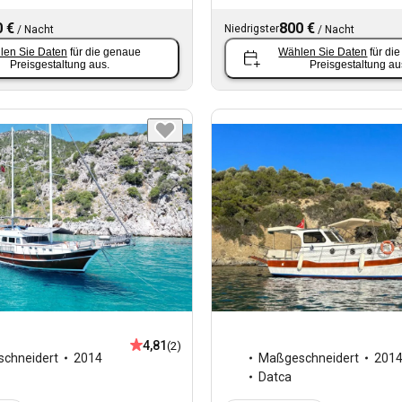
 €
800 €
Niedrigster
/
Nacht
/
Nacht
len Sie Daten
für die genaue
Wählen Sie Daten
für di
Preisgestaltung aus.
Preisgestaltung au
4,81
(2)
chneidert
2014
Maßgeschneidert
201
Datca