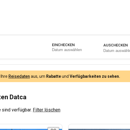
EINCHECKEN
AUSCHECKEN
 Ihre
Reisedaten
aus, um
Rabatte
und
Verfügbarkeiten zu sehen.
ten Datca
e
sind verfügbar.
Filter löschen