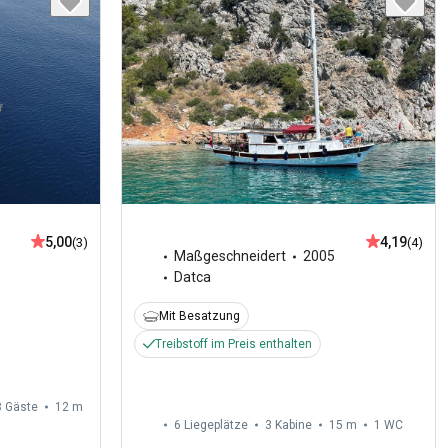
5,00
4,19
(3)
(4)
0
Maßgeschneidert
2005
Datca
Mit Besatzung
Treibstoff im Preis enthalten
8 Gäste
12 m
6 Liegeplätze
3 Kabine
15 m
1
WC