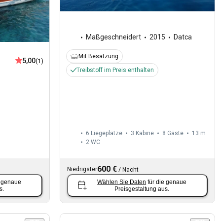
Maßgeschneidert
2015
Datca
Mit Besatzung
5,00
(1)
6
Treibstoff im Preis enthalten
6 Liegeplätze
3 Kabine
8 Gäste
13 m
2
WC
600 €
Niedrigster
/
Nacht
e genaue
Wählen Sie Daten
für die genaue
s.
Preisgestaltung aus.