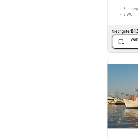
6 Liegep
3
WC
813
Niedrigster
Wäh