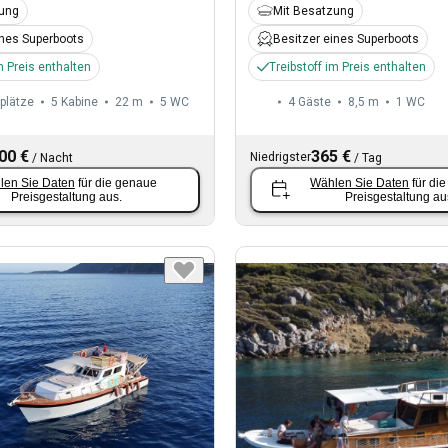
zung
Mit Besatzung
ines Superboots
Besitzer eines Superboots
m Preis enthalten
Treibstoff im Preis enthalten
plätze
5 Kabine
22 m
5
WC
4 Gäste
8,5 m
1
WC
00 €
365 €
Niedrigster
/
Nacht
/
Tag
len Sie Daten
für die genaue
Wählen Sie Daten
für di
Preisgestaltung aus.
Preisgestaltung au