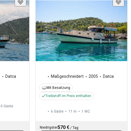
3
Datca
Maßgeschneidert
2005
Datca
Mit Besatzung
Treibstoff im Preis enthalten
10 Gäste
6 Gäste
11 m
1
WC
570 €
Niedrigster
/
Tag