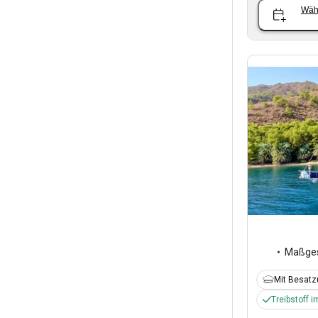
Wäh
Maßges
Mit Besat
Treibstoff i