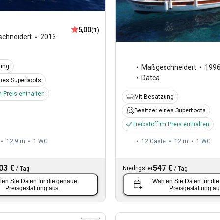
5,00
(1)
chneidert
2013
zung
Maßgeschneidert
199
Datca
ines Superboots
m Preis enthalten
Mit Besatzung
Besitzer eines Superboots
Treibstoff im Preis enthalten
12,9 m
1
WC
12 Gäste
12 m
1
WC
03 €
547 €
Niedrigster
/
Tag
/
Tag
len Sie Daten
für die genaue
Wählen Sie Daten
für di
Preisgestaltung aus.
Preisgestaltung au