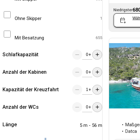
680
Niedrigster
Ohne Skipper
1
Wäh
Mit Besatzung
655
Schlafkapazität
+
Anzahl der Kabinen
+
Kapazität der Kreuzfahrt
+
Anzahl der WCs
+
Länge
Maßges
5 m - 56 m
Datca