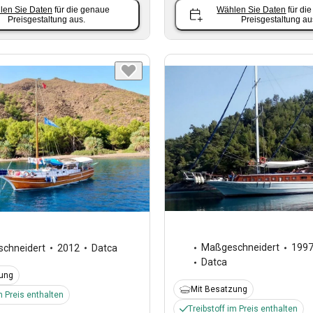
len Sie Daten
für die genaue
Wählen Sie Daten
für di
Preisgestaltung aus.
Preisgestaltung au
Maßgeschneidert
199
chneidert
2012
Datca
Datca
zung
Mit Besatzung
m Preis enthalten
Treibstoff im Preis enthalten