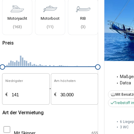
Motoryacht
Motorboot
RIB
(
163
)
(
11
)
(
3
)
Preis
Maßges
Niedrigster
Am höchsten
Datca
-
€
€
Mit Besat
Treibstoff i
Art der Vermietung
6 Liegep
3
WC
Mit Skipper
655