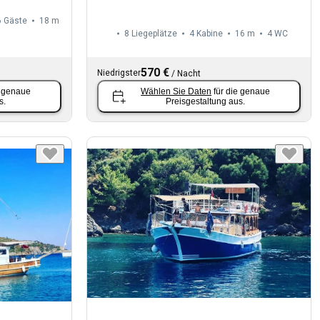
6 Gäste
18 m
8 Liegeplätze
4 Kabine
16 m
4
WC
570 €
Niedrigster
/
Nacht
e genaue
Wählen Sie Daten
für die genaue
s.
Preisgestaltung aus.