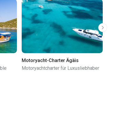
Motoryacht-Charter Ägäis
Motorboot 
able
Motoryachtcharter für Luxusliebhaber
Motorboot-C
Geschwindig