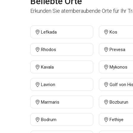
Beliebte Orte
Erkunden Sie atemberaubende Orte für Ihr T
Lefkada
Kos
Rhodos
Prevesa
Kavala
Mykonos
Lavrion
Golf von Hi
Marmaris
Bozburun
Bodrum
Fethiye