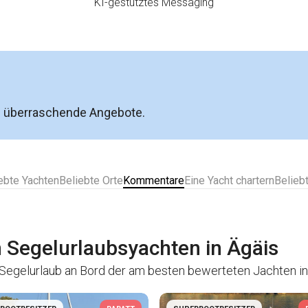
KI-gestütztes Messaging
e überraschende Angebote.
ebte Yachten
Beliebte Orte
Kommentare
Eine Yacht chartern
Belieb
 Segelurlaubsyachten in Ägäis
Segelurlaub an Bord der am besten bewerteten Jachten in