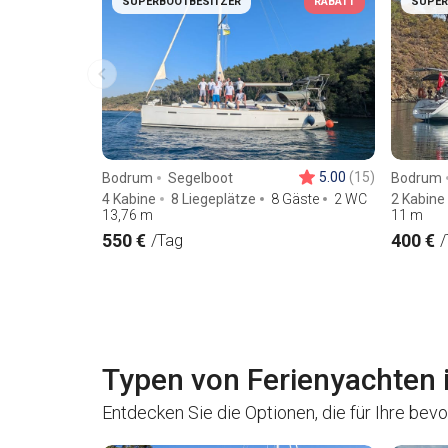
SUPERBOOTBESITZER
RABATT
SUPER
5.00
(15)
Bodrum
Segelboot
Bodrum
4 Kabine
8 Liegeplätze
8 Gäste
2 WC
2 Kabine
13,76
m
11
m
550 €
400 €
/Tag
/
Typen von Ferienyachten 
Entdecken Sie die Optionen, die für Ihre be