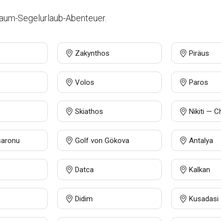
raum-Segelurlaub-Abenteuer.
Zakynthos
Piräus
Volos
Paros
Skiathos
Nikiti — Ch
saronu
Golf von Gökova
Antalya
Datca
Kalkan
Didim
Kusadasi