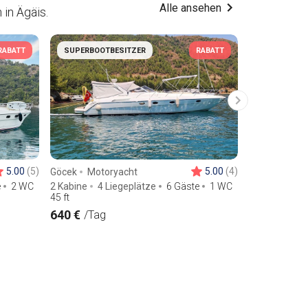
Alle ansehen
in Ägäis.
RABATT
SUPERBOOTBESITZER
RABATT
SUPERBOOT
5.00
(5)
5.00
(4)
Göcek
Motoryacht
Göcek
Moto
e
2 WC
2 Kabine
4 Liegeplätze
6 Gäste
1 WC
3 Kabine
5 
45
ft
12
m
640 €
548 €
/Tag
/Tag