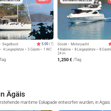
BOOTBESITZER
RABATT
SUPERBOOTBESITZER
5.00
(7)
Segelboot
Göcek
Motoryacht
4 Liegeplätze
5 Gäste
1 WC
4 Kabine
8 Liegeplätze
8 Gäst
24
m
1,250 €
Tag
/Tag
in Ägäis
vorstehende maritime Eskapade entworfen wurden, in Ägäis.