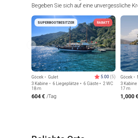
Begeben Sie sich auf eine unvergessliche Kr
SUPERBOOTBESITZER
RABATT
5.00
(5)
Göcek
Gulet
Göcek
3 Kabine
6 Liegeplätze
6 Gäste
2 WC
3 Kabine
18
m
17
m
604 €
1,000 
/Tag