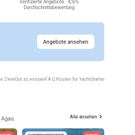
Verifizierte Angebote · 4,9/5
Durchschnittsbewertung
Angebote ansehen
te Ziele
Gut zu wissen
F.A.Q.
Kosten für Yachtcharter
Alle Destinati
Alle ansehen
 Ägäis.