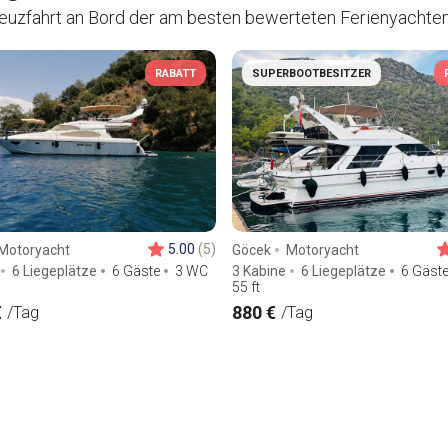
euzfahrt an Bord der am besten bewerteten Ferienyachten 
RABATT
SUPERBOOTBESITZER
5.00
(5)
Motoryacht
Göcek
Motoryacht
6 Liegeplätze
6 Gäste
3 WC
3 Kabine
6 Liegeplätze
6 Gäst
55
ft
€
880 €
/Tag
/Tag