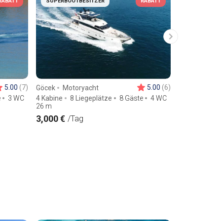
RABATT
SUPERBOOTBESITZER
RABATT
SUPERBOOT
5.00
(7)
5.00
(6)
Göcek
Motoryacht
Göcek
Moto
e
3 WC
4 Kabine
8 Liegeplätze
8 Gäste
4 WC
1 Kabine
3 
26
m
11
m
3,000 €
513 €
/Tag
/Tag