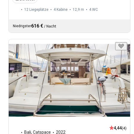
12 Liegeplätze
4 Kabine
12,9 m
4
WC
616 €
Niedrigster
/
Nacht
4,44
(4)
Bali
,
Catspace
2022