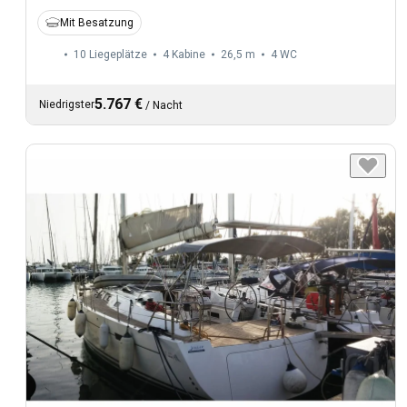
Mit Besatzung
10 Liegeplätze
4 Kabine
26,5 m
4
WC
5.767 €
Niedrigster
/
Nacht