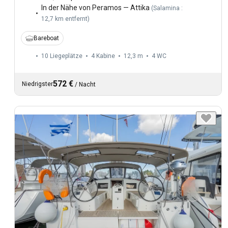
In der Nähe von Peramos — Attika
(
Salamina :
12,7 km entfernt
)
Bareboat
10 Liegeplätze
4 Kabine
12,3 m
4
WC
572 €
Niedrigster
/
Nacht