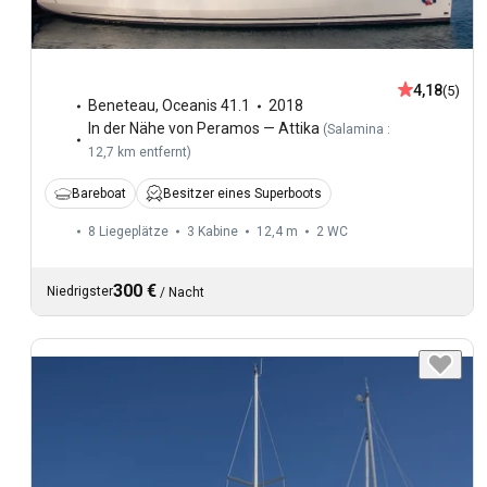
4,18
(5)
Beneteau
,
Oceanis 41.1
2018
In der Nähe von Peramos — Attika
(
Salamina :
12,7 km entfernt
)
Bareboat
Besitzer eines Superboots
8 Liegeplätze
3 Kabine
12,4 m
2
WC
300 €
Niedrigster
/
Nacht