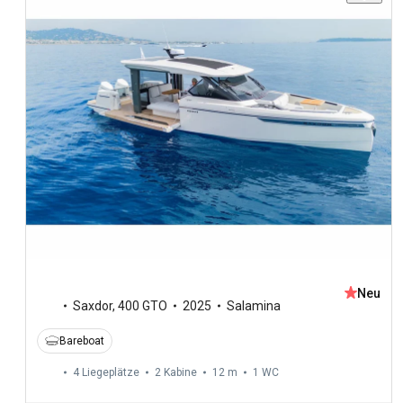
Neu
Saxdor
,
400 GTO
2025
Salamina
Bareboat
4 Liegeplätze
2 Kabine
12 m
1
WC