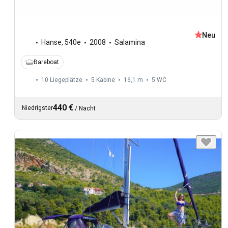
Neu
Hanse
,
540e
2008
Salamina
Bareboat
10 Liegeplätze
5 Kabine
16,1 m
5
WC
440 €
Niedrigster
/
Nacht