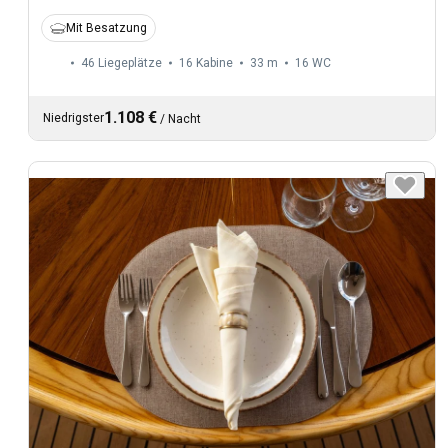
Mit Besatzung
46 Liegeplätze
16 Kabine
33 m
16
WC
1.108 €
Niedrigster
/
Nacht