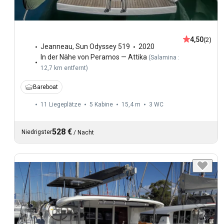
4,50
(2)
Jeanneau
,
Sun Odyssey 519
2020
In der Nähe von Peramos — Attika
(
Salamina :
12,7 km entfernt
)
Bareboat
11 Liegeplätze
5 Kabine
15,4 m
3
WC
528 €
Niedrigster
/
Nacht