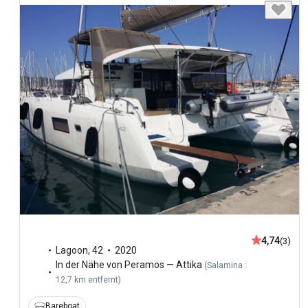
4,74
(3)
Lagoon
,
42
2020
In der Nähe von Peramos — Attika
(
Salamina :
12,7 km entfernt
)
Bareboat