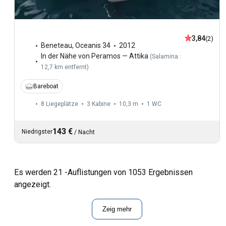
3,84
(2)
Beneteau
,
Oceanis 34
2012
In der Nähe von Peramos — Attika
(
Salamina :
12,7 km entfernt
)
Bareboat
8 Liegeplätze
3 Kabine
10,3 m
1
WC
143 €
Niedrigster
/
Nacht
Es werden 21 -Auflistungen von 1053 Ergebnissen
angezeigt.
Zeig mehr