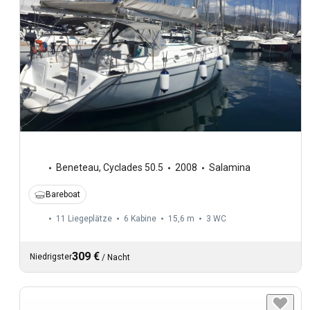
Beneteau
,
Cyclades 50.5
2008
Salamina
Bareboat
11 Liegeplätze
6 Kabine
15,6 m
3
WC
309 €
Niedrigster
/
Nacht