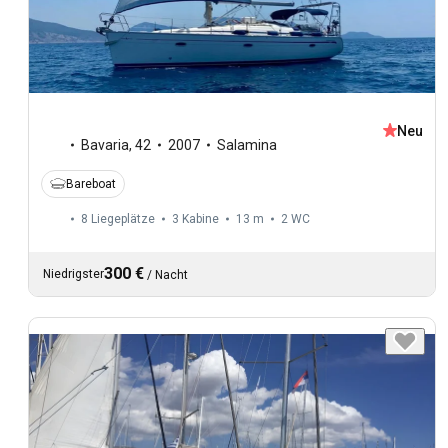
Neu
Bavaria
,
42
2007
Salamina
Bareboat
8 Liegeplätze
3 Kabine
13 m
2
WC
300 €
Niedrigster
/
Nacht