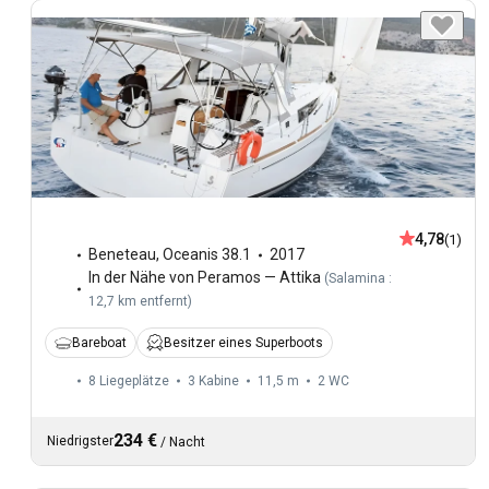
4,78
(1)
Beneteau
,
Oceanis 38.1
2017
In der Nähe von Peramos — Attika
(
Salamina :
12,7 km entfernt
)
Bareboat
Besitzer eines Superboots
8 Liegeplätze
3 Kabine
11,5 m
2
WC
234 €
Niedrigster
/
Nacht