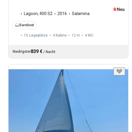
Neu
Lagoon
,
400 S2
2016
Salamina
Bareboat
10 Liegeplätze
4 Kabine
12 m
4
WC
839 €
Niedrigster
/
Nacht