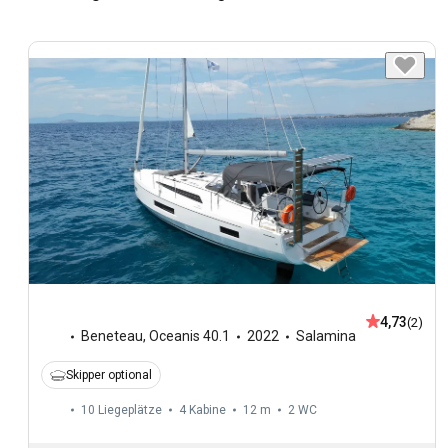
4,73
(2)
Beneteau
,
Oceanis 40.1
2022
Salamina
Skipper optional
10 Liegeplätze
4 Kabine
12 m
2
WC