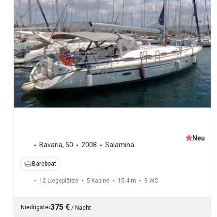
Neu
Bavaria
,
50
2008
Salamina
Bareboat
12 Liegeplätze
5 Kabine
15,4 m
3
WC
375 €
Niedrigster
/
Nacht