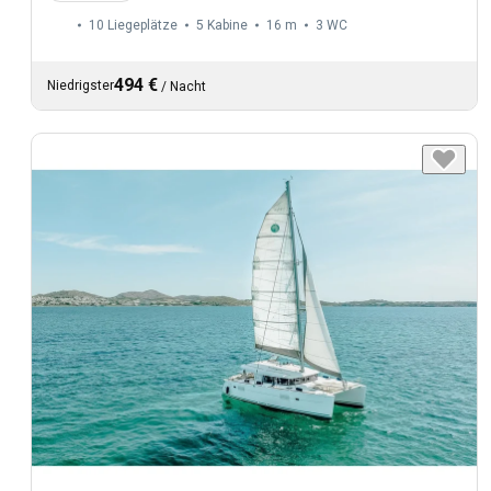
10 Liegeplätze
5 Kabine
16 m
3
WC
494 €
Niedrigster
/
Nacht