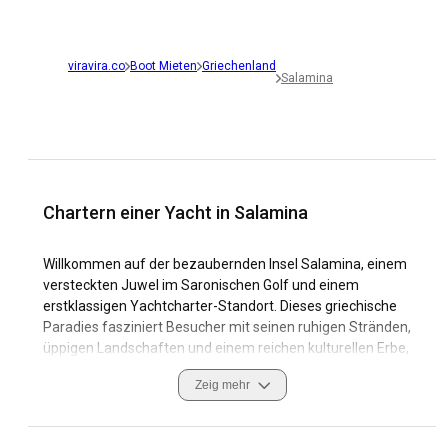
viravira.co
Boot Mieten
Griechenland
Salamina
Chartern einer Yacht in Salamina
Willkommen auf der bezaubernden Insel Salamina, einem
versteckten Juwel im Saronischen Golf und einem
erstklassigen Yachtcharter-Standort. Dieses griechische
Paradies fasziniert Besucher mit seinen ruhigen Stränden,
üppigen Landschaften und einem reichen kulturellen Erbe,
das bis in die Antike zurückreicht. Entlang der malerischen
Zeig mehr
Küste gibt es einsame Buchten und kleine Buchten, die es
zu einem ausgezeichneten Segelziel für diejenigen
machen, die dem Trubel entfliehen und die unberührte