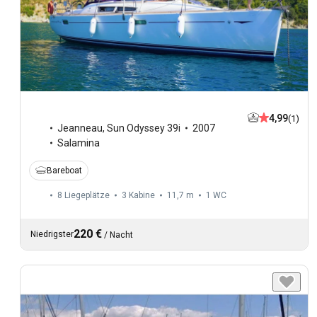
4,99
(1)
Jeanneau
,
Sun Odyssey 39i
2007
Salamina
Bareboat
8 Liegeplätze
3 Kabine
11,7 m
1
WC
220 €
Niedrigster
/
Nacht