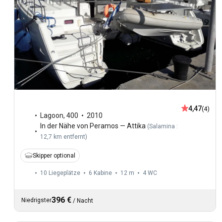
4,47
(4)
Lagoon
,
400
2010
In der Nähe von Peramos — Attika
(
Salamina :
12,7 km entfernt
)
Skipper optional
10 Liegeplätze
6 Kabine
12 m
4
WC
396 €
Niedrigster
/
Nacht