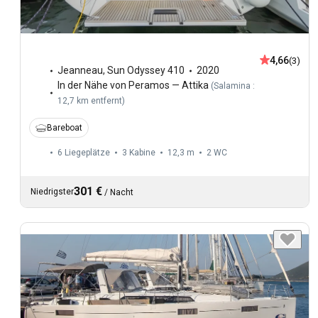
4,66
(3)
Jeanneau
,
Sun Odyssey 410
2020
In der Nähe von Peramos — Attika
(
Salamina :
12,7 km entfernt
)
Bareboat
6 Liegeplätze
3 Kabine
12,3 m
2
WC
301 €
Niedrigster
/
Nacht