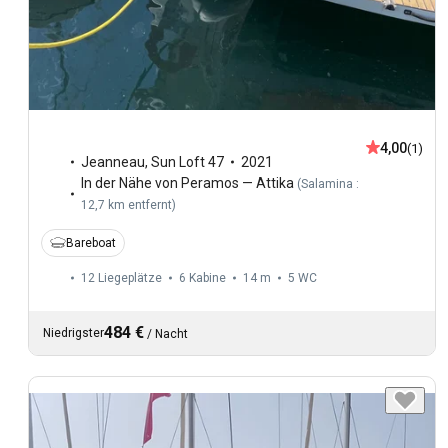
4,00
(1)
Jeanneau
,
Sun Loft 47
2021
In der Nähe von Peramos — Attika
(
Salamina :
12,7 km entfernt
)
Bareboat
12 Liegeplätze
6 Kabine
14 m
5
WC
484 €
Niedrigster
/
Nacht