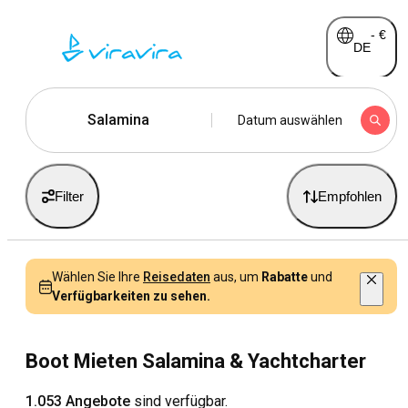
-
€
DE
Salamina
Datum auswählen
Filter
Empfohlen
Wählen Sie Ihre
Reisedaten
aus, um
Rabatte
und
Verfügbarkeiten zu sehen.
Boot Mieten Salamina & Yachtcharter
1.053 Angebote
sind verfügbar.