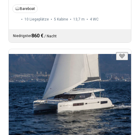
Bareboat
10 Liegeplätze
5 Kabine
13,7 m
4
WC
860 €
Niedrigster
/
Nacht