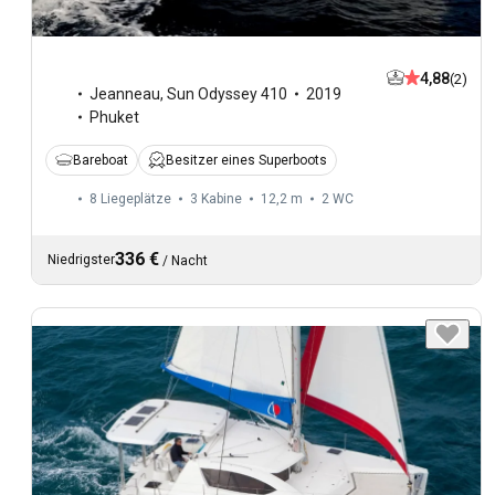
4,88
(2)
Jeanneau
,
Sun Odyssey 410
2019
Phuket
Bareboat
Besitzer eines Superboots
8 Liegeplätze
3 Kabine
12,2 m
2
WC
336 €
Niedrigster
/
Nacht