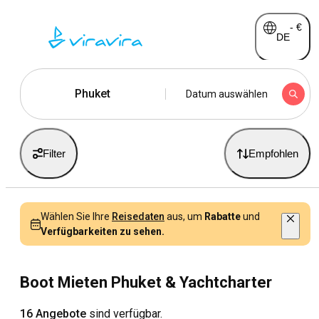
-
€
DE
Phuket
Datum auswählen
Filter
Empfohlen
Wählen Sie Ihre
Reisedaten
aus, um
Rabatte
und
Verfügbarkeiten zu sehen.
Boot Mieten Phuket & Yachtcharter
16 Angebote
sind verfügbar.