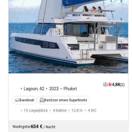
4,88
(2)
Lagoon
,
42
2023
Phuket
Bareboat
Besitzer eines Superboots
10 Liegeplätze
4 Kabine
12,8 m
4
WC
654 €
Niedrigster
/
Nacht