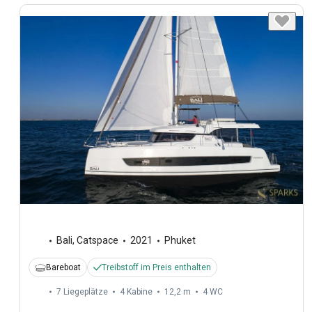
Bali
,
Catspace
2021
Phuket
Bareboat
Treibstoff im Preis enthalten
7 Liegeplätze
4 Kabine
12,2 m
4
WC