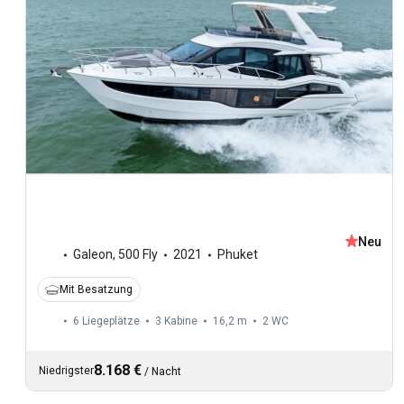
Neu
Galeon
,
500 Fly
2021
Phuket
Mit Besatzung
6 Liegeplätze
3 Kabine
16,2 m
2
WC
8.168 €
Niedrigster
/
Nacht