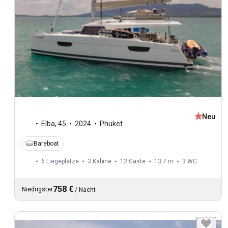
Neu
Elba
,
45
2024
Phuket
Bareboat
6 Liegeplätze
3 Kabine
12 Gäste
13,7 m
3
WC
758 €
Niedrigster
/
Nacht