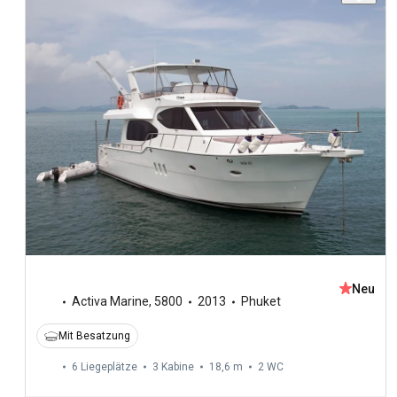
Neu
Activa Marine
,
5800
2013
Phuket
Mit Besatzung
6 Liegeplätze
3 Kabine
18,6 m
2
WC