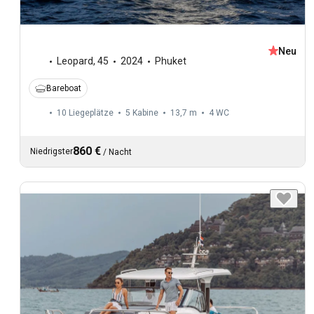
Neu
Leopard
,
45
2024
Phuket
Bareboat
10 Liegeplätze
5 Kabine
13,7 m
4
WC
860 €
Niedrigster
/
Nacht