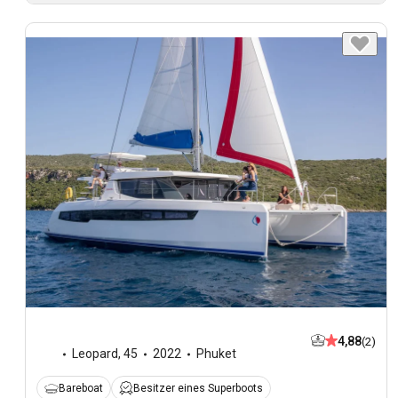
4,88
(2)
Leopard
,
45
2022
Phuket
Bareboat
Besitzer eines Superboots