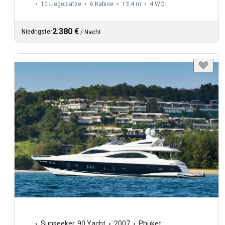
10 Liegeplätze
6 Kabine
13,4 m
4
WC
2.380 €
Niedrigster
/
Nacht
Sunseeker
,
90 Yacht
2007
Phuket