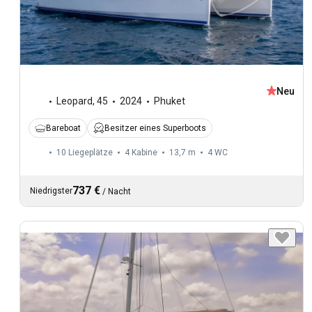
Neu
Leopard
,
45
2024
Phuket
Bareboat
Besitzer eines Superboots
10 Liegeplätze
4 Kabine
13,7 m
4
WC
737 €
Niedrigster
/
Nacht