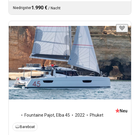
1.990 €
Niedrigster
/
Nacht
Neu
Fountaine Pajot
,
Elba 45
2022
Phuket
Bareboat