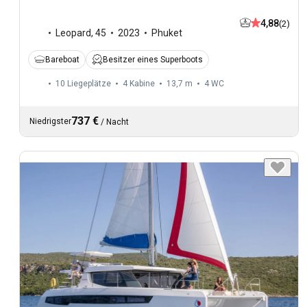
4,88
(2)
Leopard
,
45
2023
Phuket
Bareboat
Besitzer eines Superboots
10 Liegeplätze
4 Kabine
13,7 m
4
WC
737 €
Niedrigster
/
Nacht