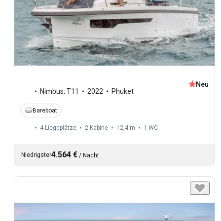
Neu
Nimbus
,
T11
2022
Phuket
Bareboat
4 Liegeplätze
2 Kabine
12,4 m
1
WC
4.564 €
Niedrigster
/
Nacht