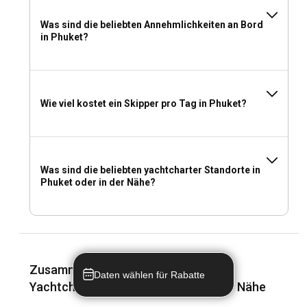
Was sind die beliebten Annehmlichkeiten an Bord
in Phuket?
Wie viel kostet ein Skipper pro Tag in Phuket?
Was sind die beliebten yachtcharter Standorte in
Phuket oder in der Nähe?
Zusammenfassung der Kosten für
Daten wählen für Rabatte
Yachtcharter in Phuket und in meiner Nähe