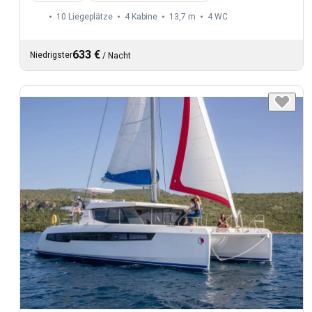
10 Liegeplätze
4 Kabine
13,7 m
4
WC
633 €
Niedrigster
/
Nacht