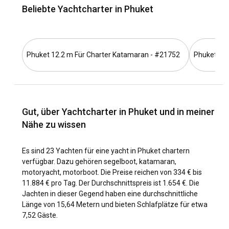
Erwägung ziehen, eine Yacht in Phuket zu chartern, die
Beliebte Yachtcharter in Phuket
Ihnen die Freiheit und Flexibilität bietet, die
atemberaubenden Landschaften in Ihrem eigenen Tempo
zu erkunden.
Phuket 12.2 m Für Charter Katamaran - #21752
Phuket 19.
Was sind die beliebtesten Reiseziele und Routen
für Yachtcharter in Phuket?
Die Strände von Patong, Kata und Karon sind ein Muss in
Phuket und leicht mit dem Boot zu erreichen. Sie können
Gut, über Yachtcharter in Phuket und in meiner
auch die Segel setzen, um die nahegelegenen Inseln
Nähe zu wissen
Similan und Phi Phi zu erkunden. Die spektakuläre Phang
Nga Bay, bekannt für ihre Kalksteinfelsen und
Höhlensysteme, ist ein Top-Segelziel in Phuket. Die
Es sind 23 Yachten für eine yacht in Phuket chartern
Westküste ist bekannt für prominente Segelreviere wie die
verfügbar. Dazu gehören segelboot, katamaran,
Surin-Inseln und die Ao Po Grand Marina, die
motoryacht, motorboot. Die Preise reichen von 334 € bis
unvergleichliche Segelerlebnisse bieten.
11.884 € pro Tag. Der Durchschnittspreis ist 1.654 €. Die
Jachten in dieser Gegend haben eine durchschnittliche
Länge von 15,64 Metern und bieten Schlafplätze für etwa
Wann ist die beste Zeit, um eine Yacht in Phuket zu
7,52 Gäste.
chartern?