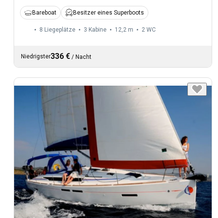
Bareboat
Besitzer eines Superboots
8 Liegeplätze
3 Kabine
12,2 m
2
WC
336 €
Niedrigster
/
Nacht