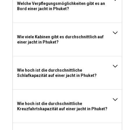
Welche Verpflegungsmöglichkeiten gibt es an
persönlichem Service und Insider-Einblicken in das Leben
Bord einer jacht in Phuket?
vor Ort.
Welche Lizenz benötige ich, um eine Yacht in
Phuket zu chartern?
Wie viele Kabinen gibt es durchschnittlich auf
Um eine Yacht in Phuket ohne Skipper zu chartern, müssen
einer jacht in Phuket?
Sie über ein anerkanntes internationales
Kompetenzzertifikat oder eine gleichwertige
Segelqualifikation sowie einen gültigen Funkschein
verfügen.
Wie hoch ist die durchschnittliche
Schlafkapazität auf einer jacht in Phuket?
Was sollte man für einen Yachtcharter in Phuket
einpacken?
Eine Mischung aus leichter und warmer Kleidung,
Wie hoch ist die durchschnittliche
Sonnencreme, Hüten, Badeanzügen, wasserdichten
Kreuzfahrtskapazität auf einer jacht in Phuket?
Taschen und persönlichen Dingen sollte auf Ihrer Packliste
stehen. Vergessen Sie nicht, Ihren Abenteuergeist für den
aufregenden Yachtcharter in Phuket einzupacken!