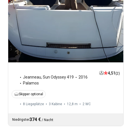
4,51
(2)
Jeanneau
,
Sun Odyssey 419
2016
Palamos
Skipper optional
8 Liegeplätze
3 Kabine
12,8 m
2
WC
374 €
Niedrigster
/
Nacht