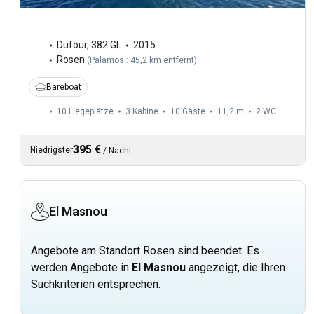
Dufour
,
382 GL
2015
Rosen
(
Palamos : 45,2 km entfernt
)
Bareboat
10 Liegeplätze
3 Kabine
10 Gäste
11,2 m
2
WC
395 €
Niedrigster
/
Nacht
El Masnou
Angebote am Standort Rosen sind beendet. Es
werden Angebote in
El Masnou
angezeigt, die Ihren
Suchkriterien entsprechen.