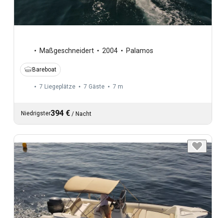
Maßgeschneidert
2004
Palamos
Bareboat
7 Liegeplätze
7 Gäste
7 m
394 €
Niedrigster
/
Nacht