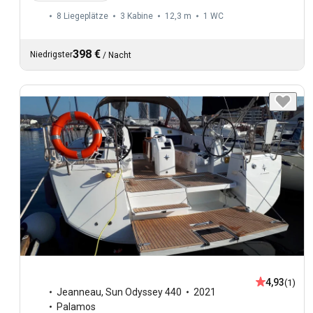
8 Liegeplätze
3 Kabine
12,3 m
1
WC
398 €
Niedrigster
/
Nacht
4,93
(1)
Jeanneau
,
Sun Odyssey 440
2021
Palamos