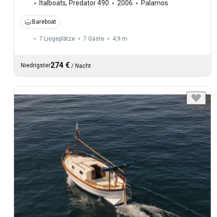
Italboats
,
Predator 490
2006
Palamos
Bareboat
7 Liegeplätze
7 Gäste
4,9 m
274 €
Niedrigster
/
Nacht