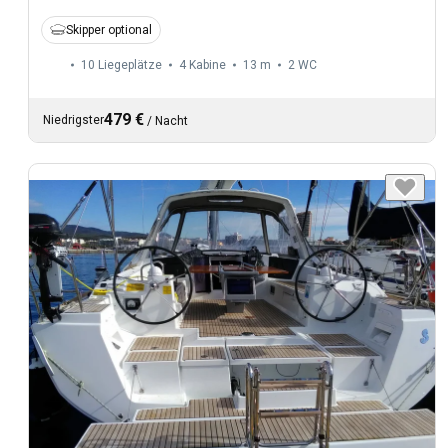
Skipper optional
10 Liegeplätze
4 Kabine
13 m
2
WC
479 €
Niedrigster
/
Nacht