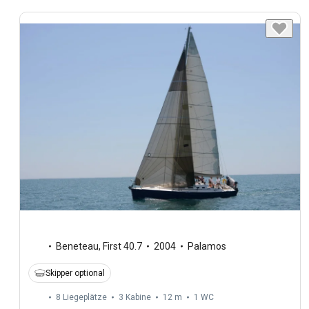
Beneteau
,
First 40.7
2004
Palamos
Skipper optional
8 Liegeplätze
3 Kabine
12 m
1
WC