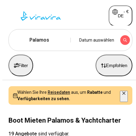
-
€
DE
Palamos
Datum auswählen
Filter
Empfohlen
Wählen Sie Ihre
Reisedaten
aus, um
Rabatte
und
Verfügbarkeiten zu sehen.
Boot Mieten Palamos & Yachtcharter
19 Angebote
sind verfügbar.