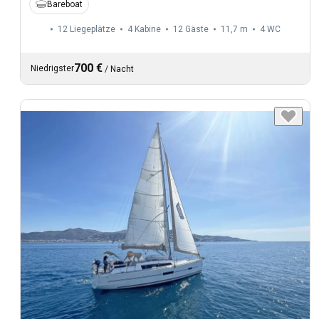
Bareboat
12 Liegeplätze
4 Kabine
12 Gäste
11,7 m
4
WC
700 €
Niedrigster
/
Nacht