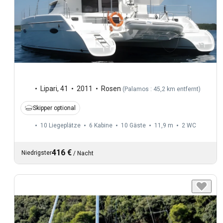
Lipari
,
41
2011
Rosen
(
Palamos : 45,2 km entfernt
)
Skipper optional
10 Liegeplätze
6 Kabine
10 Gäste
11,9 m
2
WC
416 €
Niedrigster
/
Nacht