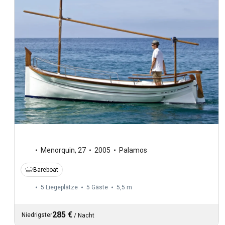
Menorquin
,
27
2005
Palamos
Bareboat
5 Liegeplätze
5 Gäste
5,5 m
285 €
Niedrigster
/
Nacht