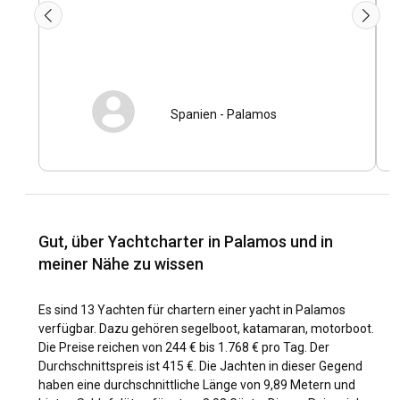
e
Die Hauptchartersaison in Palamos dauert in den
Sommermonaten Juni bis August und bietet das wärmste
Wasser und eine aufregende Auswahl an
Wassersportarten. Frühling und Herbst bieten milderes, aber
angenehm warmes Wetter, weniger Menschenmassen und
Spanien
-
Palamos
niedrigere Charterpreise, was für ein entspannteres
Segelerlebnis sorgt. Jede Jahreszeit bringt einzigartige
Erlebnisse, Rennen und Festivals mit sich, sodass es immer
einen günstigen Zeitpunkt gibt, in Palamos eine Yacht zu
mieten.
Wie sind die Wetter- und Segelbedingungen in
Gut, über Yachtcharter in Palamos und in
Palamos?
meiner Nähe zu wissen
Der Bootsverleih in Palamos bietet die meiste Zeit des
Jahres ideale Segelbedingungen. Das mediterrane Klima
Es sind 13 Yachten für chartern einer yacht in Palamos
bedeutet heiße, trockene Sommer und milde, relativ
verfügbar. Dazu gehören segelboot, katamaran, motorboot.
feuchte Winter. Winde aus Nord-Nordost bieten im Sommer
Die Preise reichen von 244 € bis 1.768 € pro Tag. Der
perfekte Bedingungen für reibungsloses Segeln.
Durchschnittspreis ist 415 €. Die Jachten in dieser Gegend
Überprüfen Sie jedoch immer die Wettervorhersage vor Ort,
haben eine durchschnittliche Länge von 9,89 Metern und