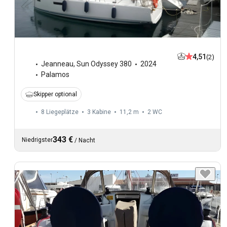
4,51
(2)
Jeanneau
,
Sun Odyssey 380
2024
Palamos
Skipper optional
8 Liegeplätze
3 Kabine
11,2 m
2
WC
343 €
Niedrigster
/
Nacht