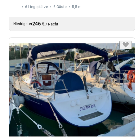
6 Liegeplätze
6 Gäste
5,5 m
246 €
Niedrigster
/
Nacht