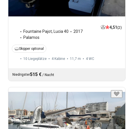
4,51
(2)
Fountaine Pajot
,
Lucia 40
2017
Palamos
Skipper optional
10 Liegeplätze
4 Kabine
11,7 m
4
WC
515 €
Niedrigster
/
Nacht