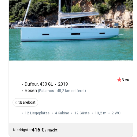
Neu
Dufour
,
430 GL
2019
Rosen
(
Palamos : 45,2 km entfernt
)
Bareboat
12 Liegeplätze
4 Kabine
12 Gäste
13,2 m
2
WC
416 €
Niedrigster
/
Nacht