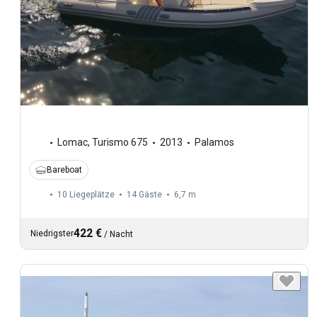
Lomac
,
Turismo 675
2013
Palamos
Bareboat
10 Liegeplätze
14 Gäste
6,7 m
422 €
Niedrigster
/
Nacht