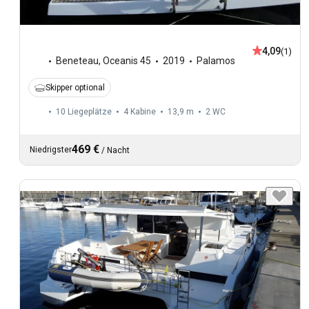
4,09
(1)
Beneteau
,
Oceanis 45
2019
Palamos
Skipper optional
10 Liegeplätze
4 Kabine
13,9 m
2
WC
469 €
Niedrigster
/
Nacht