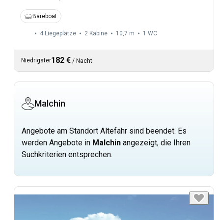
Bareboat
4 Liegeplätze
2 Kabine
10,7 m
1
WC
182 €
Niedrigster
/
Nacht
Malchin
Angebote am Standort Altefähr sind beendet. Es
werden Angebote in
Malchin
angezeigt, die Ihren
Suchkriterien entsprechen.