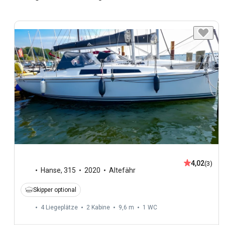
4,02
(3)
Hanse
,
315
2020
Altefähr
Skipper optional
4 Liegeplätze
2 Kabine
9,6 m
1
WC