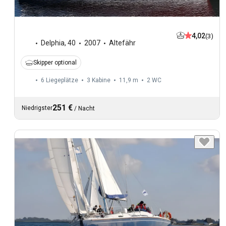
4,02
(3)
Delphia
,
40
2007
Altefähr
Skipper optional
6 Liegeplätze
3 Kabine
11,9 m
2
WC
251 €
Niedrigster
/
Nacht