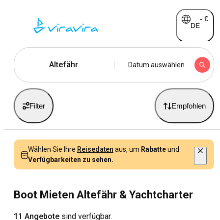
-
€
DE
Altefähr
Datum auswählen
Filter
Empfohlen
Wählen Sie Ihre
Reisedaten
aus, um
Rabatte
und
Verfügbarkeiten zu sehen.
Boot Mieten Altefähr & Yachtcharter
11 Angebote
sind verfügbar.