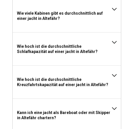
bevorzugen, ist die Vermietung einer Jacht ohne Motorboot
jedoch immer eine Option.
Wie viele Kabinen gibt es durchschnittlich auf
einer jacht in Altefähr?
Welche Lizenz benötige ich, um eine Yacht in
Altefähr zu chartern?
Altefähr verlangt von Seglern, dass sie über eine gültige
Wie hoch ist die durchschnittliche
Lizenz zum Yachtcharter verfügen. Für diejenigen, die das
Schlafkapazität auf einer jacht in Altefähr?
Segelerlebnis jedoch ohne Führerschein genießen möchten,
ist das Chartern einer Yacht mit Skipper oder Crew jederzeit
möglich. Das Fachwissen des Skippers sorgt für eine sichere
und angenehme Reise.
Wie hoch ist die durchschnittliche
Kreuzfahrtskapazität auf einer jacht in Altefähr?
Was sollte man für einen Yachtcharter in Altefähr
einpacken?
Achten Sie beim Packen für einen Yachtcharter in Altefähr
darauf, lässige, bequeme Kleidung, persönliche
Kann ich eine jacht als Bareboat oder mit Skipper
Gegenstände, Sonnencreme, Hüte und bei Bedarf
in Altefähr chartern?
persönliche verschreibungspflichtige Medikamente
einzupacken. Erwägen Sie bei Tages- oder Wochenmieten