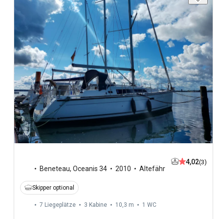
4,02
(3)
Beneteau
,
Oceanis 34
2010
Altefähr
Skipper optional
7 Liegeplätze
3 Kabine
10,3 m
1
WC