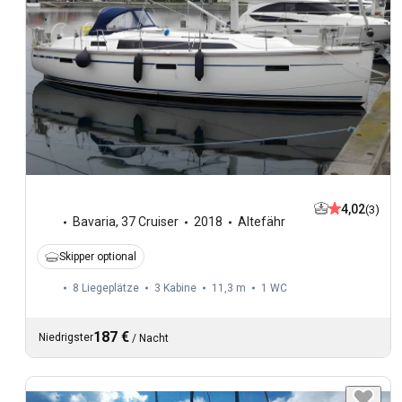
4,02
(3)
Bavaria
,
37 Cruiser
2018
Altefähr
Skipper optional
8 Liegeplätze
3 Kabine
11,3 m
1
WC
187 €
Niedrigster
/
Nacht