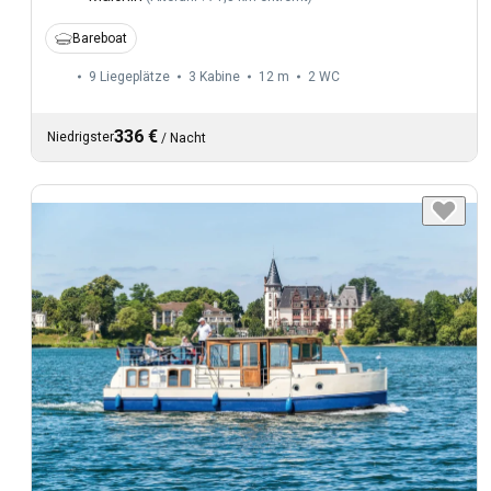
Bareboat
9 Liegeplätze
3 Kabine
12 m
2
WC
336 €
Niedrigster
/
Nacht