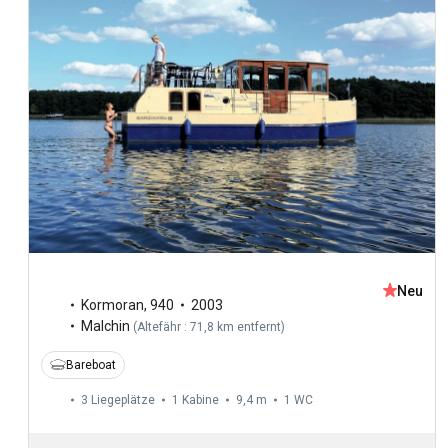
Neu
Kormoran
,
940
2003
Malchin
(
Altefähr : 71,8 km entfernt
)
Bareboat
3 Liegeplätze
1 Kabine
9,4 m
1
WC