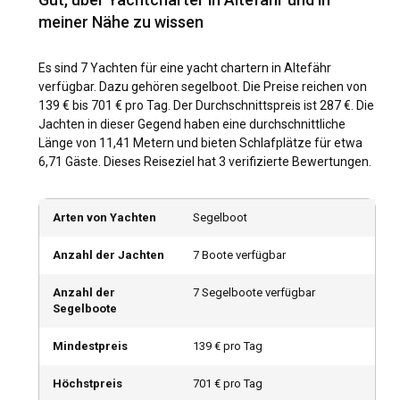
meiner Nähe zu wissen
Wann ist die beste Zeit, um eine Yacht in Altefähr
zu chartern?
Es sind 7 Yachten für eine yacht chartern in Altefähr
verfügbar. Dazu gehören segelboot. Die Preise reichen von
Altefähr weist ein maritim gemäßigtes Klima auf, was es zu
139 € bis 701 € pro Tag. Der Durchschnittspreis ist 287 €. Die
einem ganzjährigen Segelziel macht. Die beste Zeit zum
Jachten in dieser Gegend haben eine durchschnittliche
Chartern einer Yacht in Altefähr ist jedoch von Juni bis
Länge von 11,41 Metern und bieten Schlafplätze für etwa
August. Es ist die perfekte Zeit, um sich in der Sonne zu
6,71 Gäste. Dieses Reiseziel hat 3 verifizierte Bewertungen.
sonnen, auf der Yacht zu übernachten und dabei die ruhige
Schönheit des Wassers zu bewundern.
Arten von Yachten
Segelboot
Wie sind die Wetter- und Segelbedingungen in
Altefähr?
Anzahl der Jachten
7 Boote verfügbar
Das Wetter in Altefähr zeichnet sich durch milde Sommer
Anzahl der
7 Segelboote verfügbar
und kühle Winter mit gelegentlichen Niederschlägen aus. Die
Segelboote
Segelbedingungen sind optimal mit mäßigen
Windverhältnissen. Die warme Meerestemperatur trägt
Mindestpreis
139 € pro Tag
auch zu den angenehmen Segelbedingungen bei und
macht es für alle Arten von Yachtcharter sicher.
Höchstpreis
701 € pro Tag