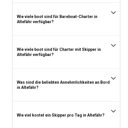
leichte Unterhaltungsmöglichkeiten wie Bücher, Spielkarten,
Brettspiele oder einen Musikplayer. Unabhängig vom
Wie viele boot sind für Bareboat-Charter in
Mietmodell ist Sicherheitsausrüstung in der Regel an Bord
Altefähr verfügbar?
vorhanden.
Wie viele boot sind für Charter mit Skipper in
Altefähr verfügbar?
Was sind die beliebten Annehmlichkeiten an Bord
in Altefähr?
Wie viel kostet ein Skipper pro Tag in Altefähr?