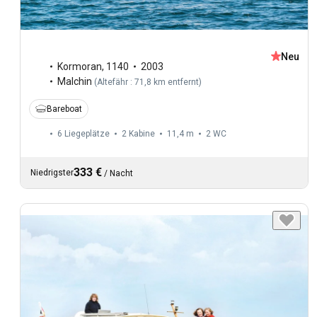
Neu
Kormoran
,
1140
2003
Malchin
(
Altefähr : 71,8 km entfernt
)
Bareboat
6 Liegeplätze
2 Kabine
11,4 m
2
WC
333 €
Niedrigster
/
Nacht