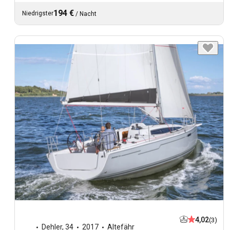
194 €
Niedrigster
/
Nacht
4,02
(3)
Dehler
,
34
2017
Altefähr