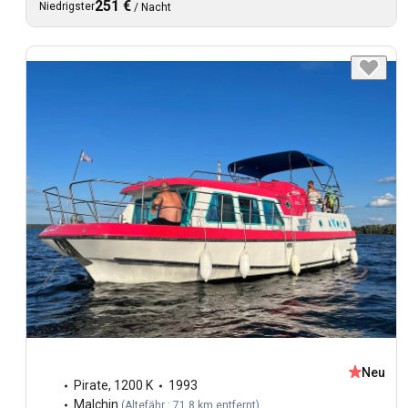
251 €
Niedrigster
/
Nacht
Neu
Pirate
,
1200 K
1993
Malchin
(
Altefähr : 71,8 km entfernt
)