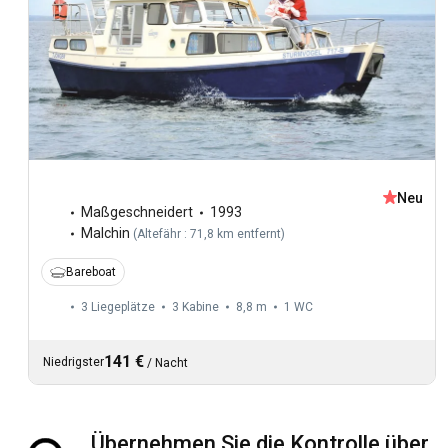
Neu
Maßgeschneidert
1993
Malchin
(
Altefähr : 71,8 km entfernt
)
Bareboat
3 Liegeplätze
3 Kabine
8,8 m
1
WC
141 €
Niedrigster
/
Nacht
Übernehmen Sie die Kontrolle über