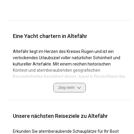
Eine Yacht chartern in Altefähr
Altefähr liegt im Herzen des Kreises Rügen und ist ein
verlockendes Urlaubsziel voller natürlicher Schönheit und
kultureller Artefakte. Mit einem reichen historischen
Kontext und atemberaubenden geografischen
Besonderheiten bereichert dieses Juwel in Deutschland das
Erlebnis von Reisenden, und Boote zum Mieten in Altefähr
Zeig mehr
bieten einen ungefilterten Einblick in seinen Charme.
Als Segelziel bietet Altefähr einzigartige Küstenmerkmale,
Jachthäfen und hervorragende Segelbedingungen. Das
Gebiet bietet unabhängig von der Mietdauer günstige
Unsere nächsten Reiseziele zu Altefähr
Möglichkeiten für Bareboat-, Crew- oder Skipper-
Yachtcharter. Die Navigation durch die Gewässer von
Erkunden Sie atemberaubende Schauplätze für Ihr Boot
Altefähr ist nicht nur sicher, sondern auch eine kulturell