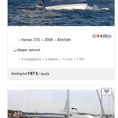
4,02
(3)
Hanse
,
370
2008
Altefähr
Skipper optional
8 Liegeplätze
3 Kabine
11,3 m
1
WC
197 €
Niedrigster
/
Nacht