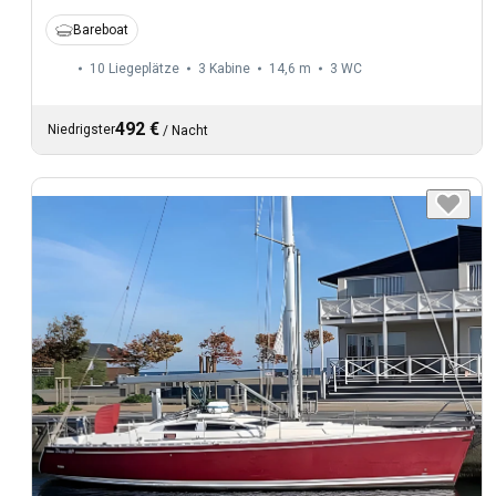
Bareboat
10 Liegeplätze
3 Kabine
14,6 m
3
WC
492 €
Niedrigster
/
Nacht