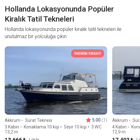
Hollanda Lokasyonunda Popüler
Kiralık Tatil Tekneleri
Hollanda lokasyonunda popüler kiralık tatil tekneleri ile
unutulmaz bir yolculuğa çıkın.
İNDİRİM FIRSATI
5.00
(1)
Akkrum
Sürat Teknesi
Akkrum
Sür
3 Kabin
Konaklama 10 kişi
Seyir 10 kişi
3 WC
4 Kabin
Kona
13,2
m
12,9
m
13,666 ₺
17,493 ₺
/ gün
/ 