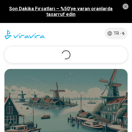
Son Dakika Fırsatları – %50’ye varan oranlarda
tasarruf edin
TR - ₺