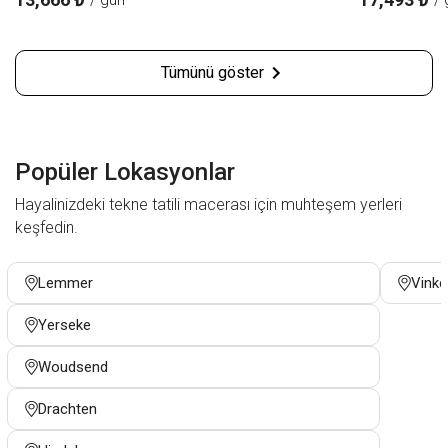
Tümünü göster
Popüler Lokasyonlar
Hayalinizdeki tekne tatili macerası için muhteşem yerleri
keşfedin.
Lemmer
Vinke
Yerseke
Woudsend
Drachten