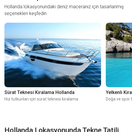
Hollanda lokasyonundaki deniz maceranız için tasarlanmış
seçenekleri keşfedin.
Sürat Teknesi Kiralama Hollanda
Yelkenli Ki
Hız tutkunları için sürat teknesi kiralama
Doğa ve spor t
Hollanda Lokasyonunda Tekne Tatili