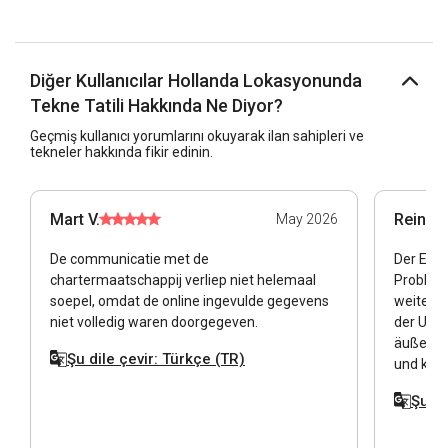
Diğer Kullanıcılar Hollanda Lokasyonunda
Tekne Tatili Hakkında Ne Diyor?
Geçmiş kullanıcı yorumlarını okuyarak ilan sahipleri ve
tekneler hakkında fikir edinin.
Mart V.
Reinhar
May 2026
De communicatie met de
Der Empf
chartermaatschappij verliep niet helemaal
Probleme
soepel, omdat de online ingevulde gegevens
weiterge
niet volledig waren doorgegeven.
der Umg
äußeren
Şu dile çevir: Türkçe (TR)
und kund
Şu di