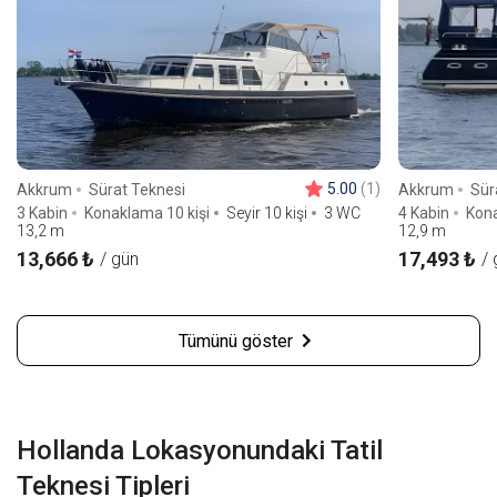
5.00
(1)
Akkrum
Sürat Teknesi
Akkrum
Sür
3 Kabin
Konaklama 10 kişi
Seyir 10 kişi
3 WC
4 Kabin
Kona
13,2
m
12,9
m
13,666 ₺
17,493 ₺
/ gün
/ 
Tümünü göster
Hollanda Lokasyonundaki Tatil
Teknesi Tipleri