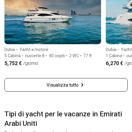
Dubai
Yacht a motore
Dubai
Yacht
5 Cabina
cuccette 8
40 ospiti
2 WC
77
ft
1 Cabina
cu
5,752 €
6,270 €
/giorno
/gi
Visualizza tutto
Tipi di yacht per le vacanze in Emirati
Arabi Uniti