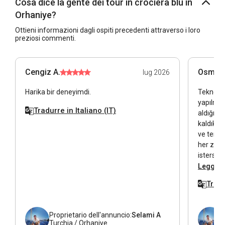
Cosa dice la gente dei tour in crociera blu in
Orhaniye?
Ottieni informazioni dagli ospiti precedenti attraverso i loro
preziosi commenti.
Cengiz A.
Osman 
lug 2026
Harika bir deneyimdi.
Tekne ha
yapılmas
Tradurre in Italiano (IT)
aldığım
kaldık. 
ve temizd
her zama
istersen
rahatlığı
Leggi tu
Tradu
Proprietario dell'annuncio:
Selami A
Turchia / Orhaniye