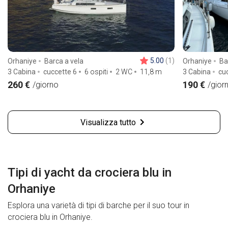
5.00
(1)
Orhaniye
Barca a vela
Orhaniye
Ba
3 Cabina
cuccette 6
6 ospiti
2 WC
11,8
m
3 Cabina
cu
260 €
190 €
/giorno
/gior
Visualizza tutto
Tipi di yacht da crociera blu in
Orhaniye
Esplora una varietà di tipi di barche per il suo tour in
crociera blu in Orhaniye.