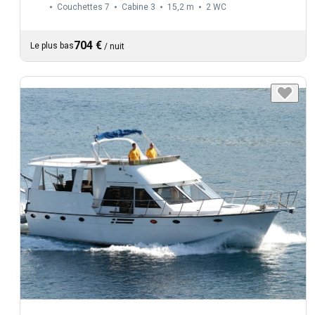
Couchettes 7
Cabine 3
15,2 m
2
WC
704 €
Le plus bas
/
nuit