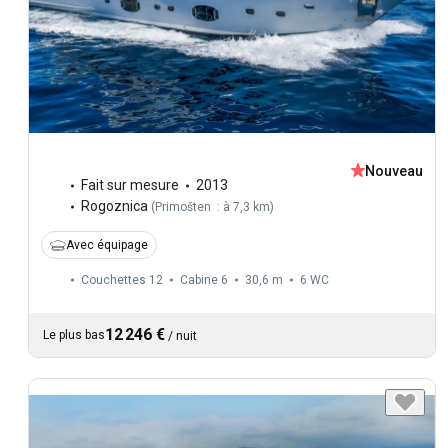
Nouveau
Fait sur mesure
2013
Rogoznica
(
Primošten : à 7,3 km
)
Avec équipage
Couchettes 12
Cabine 6
30,6 m
6
WC
12 246 €
Le plus bas
/
nuit