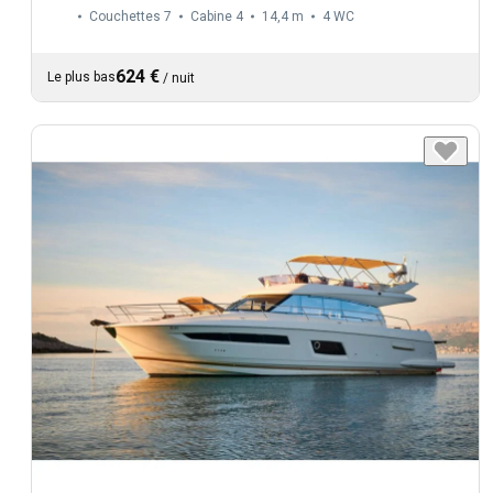
Couchettes 7
Cabine 4
14,4 m
4
WC
624 €
Le plus bas
/
nuit