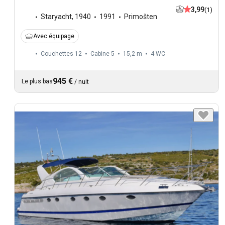
3,99
(1)
Staryacht
,
1940
1991
Primošten
Avec équipage
Couchettes 12
Cabine 5
15,2 m
4
WC
945 €
Le plus bas
/
nuit