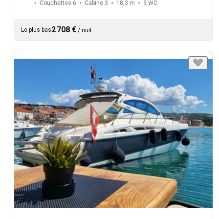
Couchettes 6
Cabine 3
18,3 m
3
WC
2 708 €
Le plus bas
/
nuit