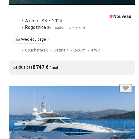
Nouveau
Azimut
,
S8
2024
Rogoznica
(
Primošten : à 7,3 km
)
Avec équipage
Couchettes 8
Cabine 4
24,6 m
4
WC
8 747 €
Le plus bas
/
nuit