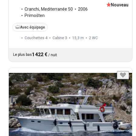
Nouveau
Cranchi
,
Mediterranée 50
2006
Primošten
Avec équipage
Couchettes 4
Cabine 3
15,3 m
2
WC
1 422 €
Le plus bas
/
nuit