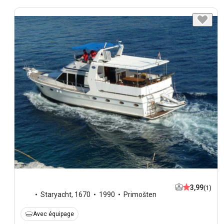
3,99
(1)
Staryacht
,
1670
1990
Primošten
Avec équipage