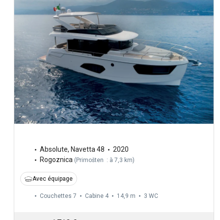
Absolute
,
Navetta 48
2020
Rogoznica
(
Primošten : à 7,3 km
)
Avec équipage
Couchettes 7
Cabine 4
14,9 m
3
WC