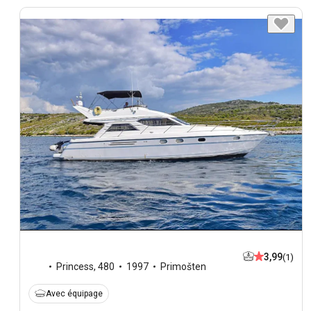
3,99
(1)
Princess
,
480
1997
Primošten
Avec équipage