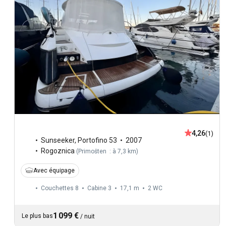
4,26
(1)
Sunseeker
,
Portofino 53
2007
Rogoznica
(
Primošten : à 7,3 km
)
Avec équipage
Couchettes 8
Cabine 3
17,1 m
2
WC
1 099 €
Le plus bas
/
nuit