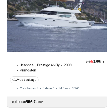
3,99
(1)
Jeanneau
,
Prestige 46 Fly
2008
Primošten
Avec équipage
Couchettes 8
Cabine 4
14,6 m
3
WC
956 €
Le plus bas
/
nuit