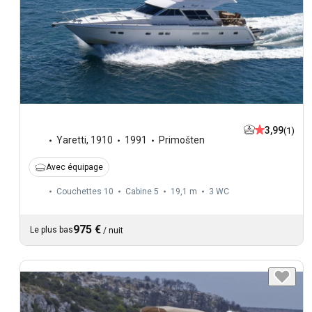
3,99
(1)
Yaretti
,
1910
1991
Primošten
Avec équipage
Couchettes 10
Cabine 5
19,1 m
3
WC
975 €
Le plus bas
/
nuit