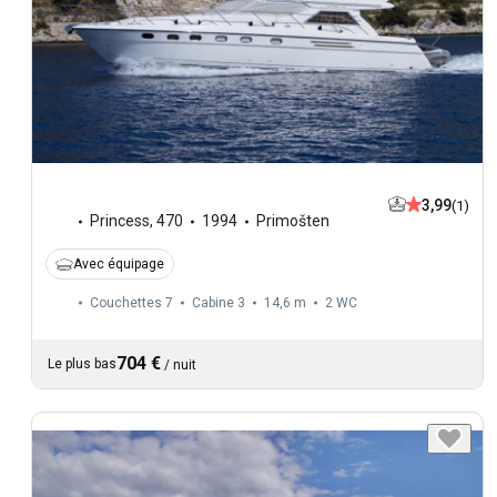
3,99
(1)
Princess
,
470
1994
Primošten
Avec équipage
Couchettes 7
Cabine 3
14,6 m
2
WC
704 €
Le plus bas
/
nuit