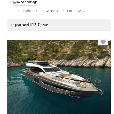
Avec équipage
Couchettes 10
Cabine 4
27,1 m
4
WC
4 412 €
Le plus bas
/
nuit