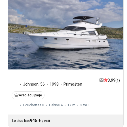
3,99
(1)
Johnson
,
56
1998
Primošten
Avec équipage
Couchettes 8
Cabine 4
17 m
3
WC
945 €
Le plus bas
/
nuit