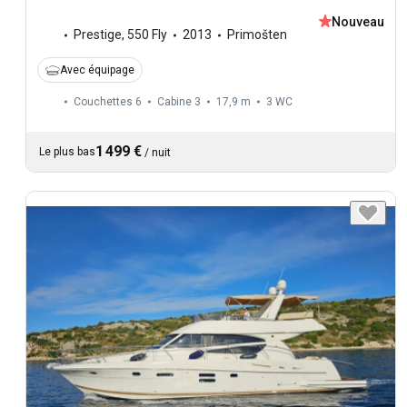
Nouveau
Prestige
,
550 Fly
2013
Primošten
Avec équipage
Couchettes 6
Cabine 3
17,9 m
3
WC
1 499 €
Le plus bas
/
nuit