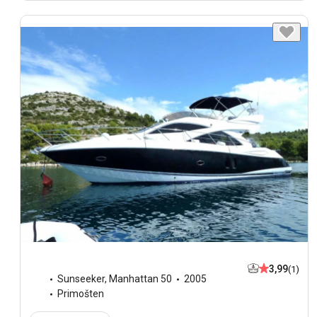
3,99
(1)
Sunseeker
,
Manhattan 50
2005
Primošten