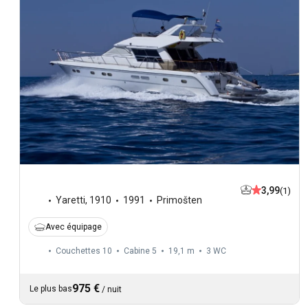
3,99
(1)
Yaretti
,
1910
1991
Primošten
Avec équipage
Couchettes 10
Cabine 5
19,1 m
3
WC
975 €
Le plus bas
/
nuit