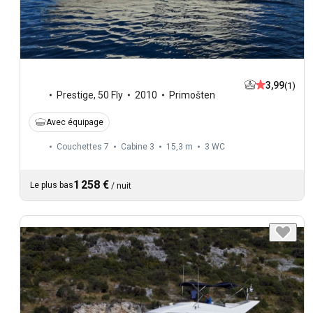
3,99
(1)
Prestige
,
50 Fly
2010
Primošten
Avec équipage
Couchettes 7
Cabine 3
15,3 m
3
WC
1 258 €
Le plus bas
/
nuit