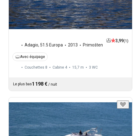
3,99
(1)
Adagio
,
51.5 Europa
2013
Primošten
Avec équipage
Couchettes 8
Cabine 4
15,7 m
3
WC
1 198 €
Le plus bas
/
nuit