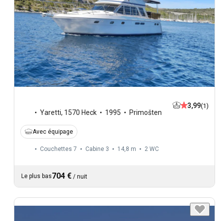
3,99
(1)
Yaretti
,
1570 Heck
1995
Primošten
Avec équipage
Couchettes 7
Cabine 3
14,8 m
2
WC
704 €
Le plus bas
/
nuit