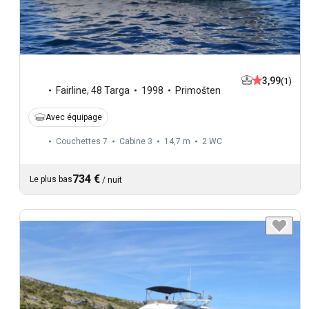
3,99
(1)
Fairline
,
48 Targa
1998
Primošten
Avec équipage
Couchettes 7
Cabine 3
14,7 m
2
WC
734 €
Le plus bas
/
nuit