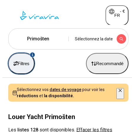
-
€
FR
Primošten
Sélectionnez la date
1
Filtres
Recommandé
Sélectionnez vos
dates de voyage
pour voir les
réductions
et
la disponibilité.
Louer Yacht Primošten
Les
listes 128
sont disponibles.
Effacer les filtres