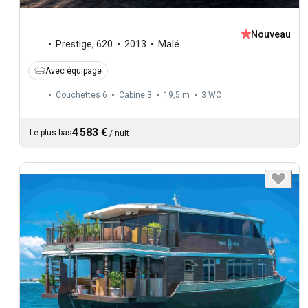
Nouveau
Prestige
,
620
2013
Malé
Avec équipage
Couchettes 6
Cabine 3
19,5 m
3
WC
4 583 €
Le plus bas
/
nuit