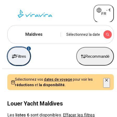
-
€
FR
Maldives
Sélectionnez la date
1
Filtres
Recommandé
Sélectionnez vos
dates de voyage
pour voir les
réductions
et
la disponibilité.
Louer Yacht Maldives
Les
listes 6
sont disponibles.
Effacer les filtres