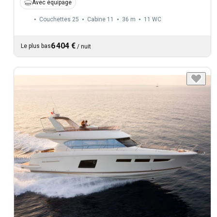
Avec équipage
Couchettes 25
Cabine 11
36 m
11
WC
6 404 €
Le plus bas
/
nuit