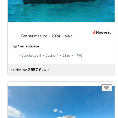
Nouveau
Fait sur mesure
2024
Malé
Avec équipage
Couchettes 8
Cabine 4
23 m
4
WC
2 857 €
Le plus bas
/
nuit