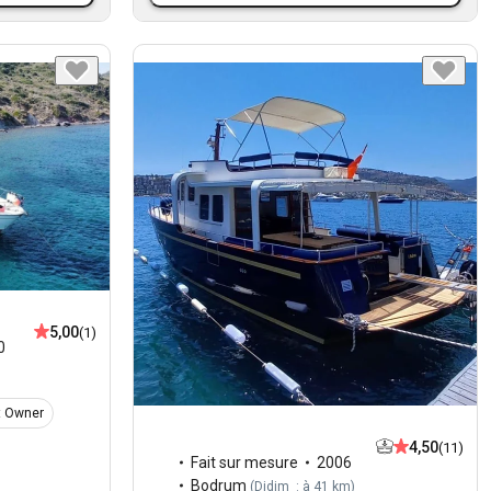
5,00
(1)
0
t Owner
4,50
(11)
Fait sur mesure
2006
Bodrum
(
Didim : à 41 km
)