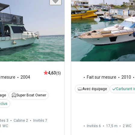
4,63
(5)
r mesure
2004
Fait sur mesure
2010
Avec équipage
Carburant i
page
Super Boat Owner
nclus
tes 3
Cabine 2
Invités 7
1
WC
Invités 6
17,5 m
2
WC