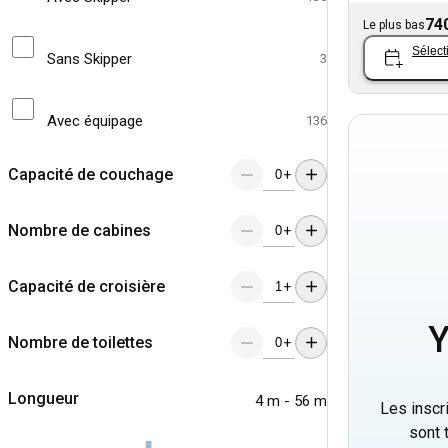
74
Le plus bas
Sélect
Sans Skipper
3
Avec équipage
136
Capacité de couchage
+
Nombre de cabines
+
Capacité de croisière
+
Y
Nombre de toilettes
+
Longueur
4 m - 56 m
Les inscr
sont 