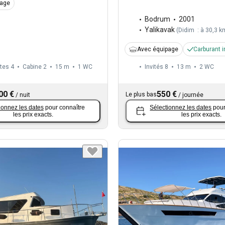
page
Bodrum
2001
Yalikavak
(
Didim : à 30,3 k
Avec équipage
Carburant i
tes 4
Cabine 2
15 m
1
WC
Invités 8
13 m
2
WC
00 €
550 €
Le plus bas
/
nuit
/
journée
ionnez les dates
pour connaître
Sélectionnez les dates
pour
les prix exacts.
les prix exacts.