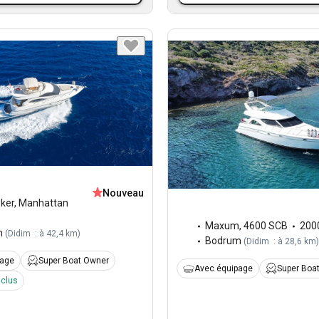
Nouveau
ker
,
Manhattan
Maxum
,
4600 SCB
200
m
(
Didim : à 42,4 km
)
Bodrum
(
Didim : à 28,6 km
)
page
Super Boat Owner
Avec équipage
Super Boa
nclus