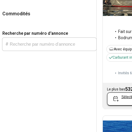
Commodités
Fait su
Recherche par numéro d'annonce
Bodru
Avec équi
Carburant i
Invités 6
53
Le plus bas
Sélect