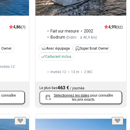
4,86
4,99
(7)
(32)
Fait sur mesure
2002
Bodrum
(
Didim : à 40,9 km
)
t Owner
Avec équipage
Super Boat Owner
Carburant inclus
Invités 12
Invités 12
13 m
2
WC
463 €
Le plus bas
/
journée
 connaître
Sélectionnez les dates
pour connaître
les prix exacts.