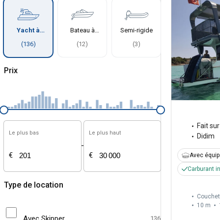
Yacht à
Bateau à
Semi-rigide
moteur
moteur
(
136
)
(
12
)
(
3
)
Prix
Fait su
Le plus bas
Le plus haut
Didim
-
€
€
Avec équi
Carburant i
Type de location
Couchet
10 m
Avec Skipper
136