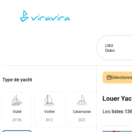
LIEU
Sélectionn
Type de yacht
Louer Yac
Les
listes 13
Gulet
Voilier
Catamaran
(
319
)
(
61
)
(
22
)