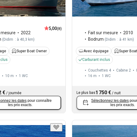
5,00
(8)
r mesure
2022
Fait sur mesure
2010
m
Bodrum
(
Didim : à 40,3 km
)
(
Didim : à 41 km
)
page
Super Boat Owner
Avec équipage
Super Boa
nclus
Carburant inclus
Couchettes 4
Cabine 2
10 m
1
WC
16 m
1
WC
2 €
1 750 €
Le plus bas
/
journée
/
nuit
ionnez les dates
pour connaître
Sélectionnez les dates
pour
les prix exacts.
les prix exacts.