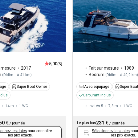
5,00
(5)
r mesure
2017
Fait sur mesure
1989
m
Bodrum
(
Didim : à 41 km
)
(
Didim : à 40,9 km
)
page
Super Boat Owner
Avec équipage
Super Boa
nclus
Carburant inclus
14 m
1
WC
Invités 5
7,8 m
1
WC
50 €
231 €
Le plus bas
/
journée
/
journée
ionnez les dates
pour connaître
Sélectionnez les dates
pour
les prix exacts.
les prix exacts.