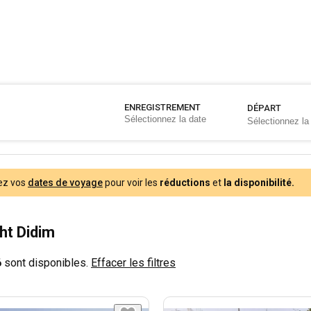
ENREGISTREMENT
DÉPART
ez vos
dates de voyage
pour voir les
réductions
et
la disponibilité.
ht Didim
6
sont disponibles.
Effacer les filtres