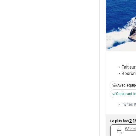
Fait su
Bodru
Avec équi
Carburant i
Invités 8
2 1
Le plus bas
Sélect