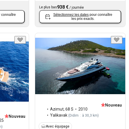
938 €
Le plus bas
/
journée
 connaître
Sélectionnez les dates
pour connaître
les prix exacts.
Nouveau
Azimut
,
68 S
2010
Yalikavak
(
Didim : à 30,3 km
)
Nouveau
25
Avec équipage
m
)