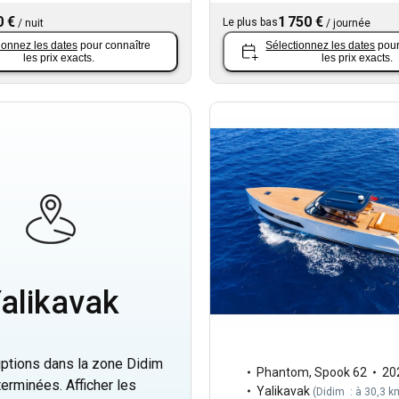
0 €
1 750 €
Le plus bas
/
nuit
/
journée
ionnez les dates
pour connaître
Sélectionnez les dates
pour
les prix exacts.
les prix exacts.
alikavak
iptions dans la zone Didim
Phantom
,
Spook 62
20
terminées. Afficher les
Yalikavak
(
Didim : à 30,3 k