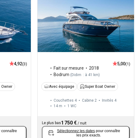
4,92
5,00
(3)
(1)
Fait sur mesure
2018
Bodrum
(
Didim : à 41 km
)
t Owner
Avec équipage
Super Boat Owner
Couchettes 4
Cabine 2
Invités 4
14 m
1
WC
1 750 €
Le plus bas
/
nuit
 connaître
Sélectionnez les dates
pour connaître
les prix exacts.