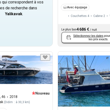
 qui correspondent à vos
Avec équipage
res de recherche dans
Yalikavak
.
Couchettes 4
Cabine 2
4 686 €
Le plus bas
/
nuit
Sélectionnez les dates
pour
les prix exacts.
Nouveau
,
46
2018
ak
(
Didim : à 30,3 km
)