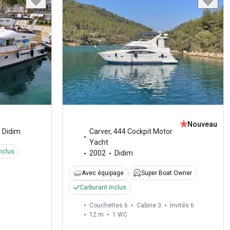
Nouveau
Didim
Carver
,
444 Cockpit Motor
Yacht
nclus
2002
Didim
Avec équipage
Super Boat Owner
Carburant inclus
Couchettes 6
Cabine 3
Invités 6
12 m
1
WC