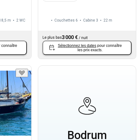
18,5 m
2
WC
Couchettes 6
Cabine 3
22 m
3 000 €
Le plus bas
/
nuit
 connaître
Sélectionnez les dates
pour connaître
les prix exacts.
Bodrum