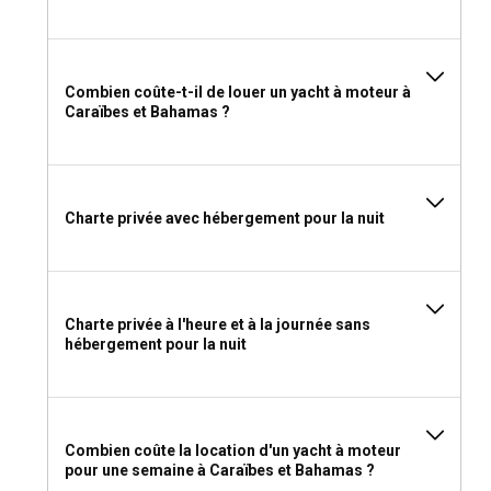
Les Caraïbes et les Bahamas possèdent des marinas de
premier ordre comme la marina de Emerald Bay ou la
marina de Rodney Bay avec des installations
exceptionnelles. Que vous recherchiez un hébergement
Combien coûte-t-il de louer un yacht à moteur à
Caraïbes et Bahamas ?
pour la nuit ou des options de mouillage quotidien, ces
marinas sont bien équipées pour répondre à vos besoins.
Puis-je louer un yacht à moteur pour organiser un
événement à bord dans les Caraïbes et aux
Charte privée avec hébergement pour la nuit
Bahamas ?
Oui. Divers événements, y compris des dîners intimes, des
célébrations d'anniversaire, des événements d'entreprise
Charte privée à l'heure et à la journée sans
ou des rassemblements sociaux décontractés peuvent être
hébergement pour la nuit
organisés de manière experte sur une location de yacht à
moteur dans les Caraïbes et aux Bahamas. Laissez notre
équipage expérimenté gérer les détails de votre événement
!
Combien coûte la location d'un yacht à moteur
pour une semaine à Caraïbes et Bahamas ?
Devrais-je louer un yacht à moteur dans les