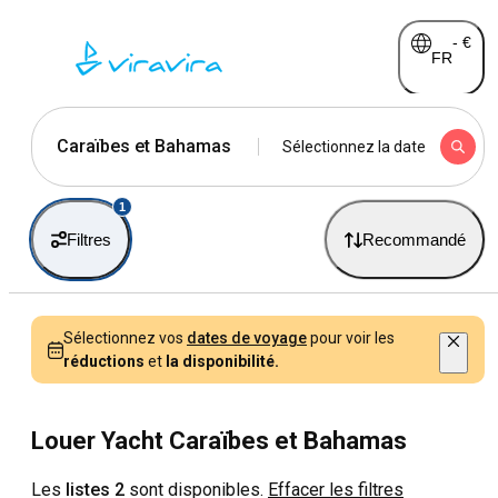
-
€
FR
Caraïbes et Bahamas
Sélectionnez la date
1
Filtres
Recommandé
Sélectionnez vos
dates de voyage
pour voir les
réductions
et
la disponibilité.
Louer Yacht Caraïbes et Bahamas
Les
listes 2
sont disponibles.
Effacer les filtres