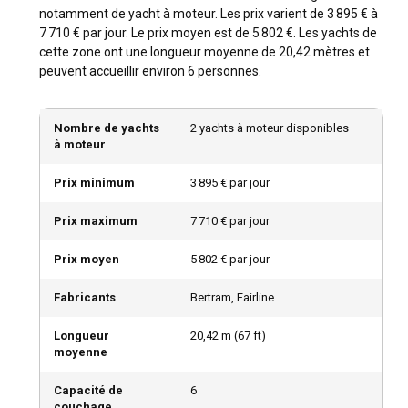
notamment de yacht à moteur. Les prix varient de 3 895 € à
les Caraïbes et aux Bahamas est entre décembre et avril.
7 710 € par jour. Le prix moyen est de 5 802 €. Les yachts de
Profitez des offres hors saison de mai à novembre et
cette zone ont une longueur moyenne de 20,42 mètres et
découvrez les attractions principales avec moins de foule.
peuvent accueillir environ 6 personnes.
La région offre un bel été toute l'année, en faisant une
destination de yachting parfaite à tout moment.
Nombre de yachts
2 yachts à moteur disponibles
Quelles sont les conditions météorologiques et de
à moteur
navigation dans les Caraïbes et aux Bahamas ?
Prix minimum
3 895 € par jour
Les Caraïbes et les Bahamas bénéficient d'un climat
tropical avec des températures constantes, des vents doux
Prix maximum
7 710 € par jour
et des courants légers. Les précipitations sont
généralement brèves, et la température de la mer est
Prix moyen
5 802 € par jour
accueillante tout au long de l'année. Ces conditions
météorologiques optimales rendent la navigation agréable
Fabricants
Bertram, Fairline
et remplie de plaisir.
Longueur
20,42
m (
67
ft)
Comment explorer l'histoire et la culture des
moyenne
Caraïbes et des Bahamas ?
Capacité de
6
Du festival vibrant Junkanoo des Bahamas aux sites
couchage