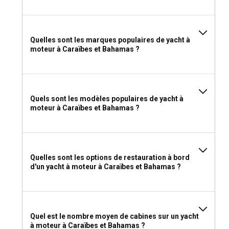
Caraïbes et aux Bahamas avec ou sans skipper ?
Une location de yacht à moteur avec équipage ou skipper
dans les Caraïbes et aux Bahamas offre une navigation
Quelles sont les marques populaires de yacht à
experte, vous libérant pour vous détendre et profiter de
moteur à Caraïbes et Bahamas ?
votre voyage. Cependant, les marins qualifiés peuvent opter
pour une location sans équipage pour vivre une aventure de
navigation plus pratique.
Quels sont les modèles populaires de yacht à
Devrais-je louer un yacht à moteur dans les
moteur à Caraïbes et Bahamas ?
Caraïbes et aux Bahamas avec ou sans équipage ?
Choisir un yacht à moteur avec un équipage dédié dans les
Caraïbes et aux Bahamas peut grandement améliorer votre
expérience de location. Ils fournissent des services
Quelles sont les options de restauration à bord
personnalisés, une cuisine locale, et partagent des
d'un yacht à moteur à Caraïbes et Bahamas ?
connaissances internes sur les joyaux côtiers cachés.
Quelle licence est nécessaire pour louer un yacht à
moteur dans les Caraïbes et aux Bahamas ?
Quel est le nombre moyen de cabines sur un yacht
à moteur à Caraïbes et Bahamas ?