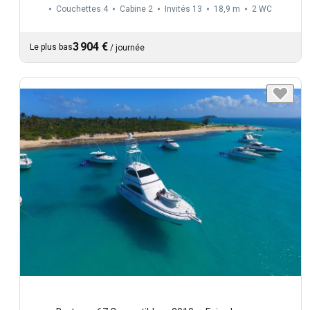
Couchettes 4
Cabine 2
Invités 13
18,9 m
2
WC
3 904 €
Le plus bas
/
journée