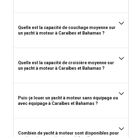
Une location sans équipage nécessite une licence de
navigation appropriée ou une compétence démontrée.
Cependant, lors de la location d'un yacht à moteur avec
skipper ou équipage, aucune licence spécifique n'est requise
de la part des invités.
Quelle est la capacité de couchage moyenne sur
un yacht à moteur à Caraïbes et Bahamas ?
Que faut-il emporter pour une location de yacht à
moteur dans les Caraïbes et aux Bahamas ?
Compte tenu du climat tropical, des vêtements de plage
Quelle est la capacité de croisière moyenne sur
décontractés et confortables, de la crème solaire, des tongs
un yacht à moteur à Caraïbes et Bahamas ?
et un bon livre sont indispensables. Pour les locations de
yachts avec équipage, une tenue formelle peut être
nécessaire. N'oubliez pas d'emporter votre licence de
navigation si vous avez opté pour une location sans
équipage.
Puis-je louer un yacht à moteur sans équipage ou
avec équipage à Caraïbes et Bahamas ?
Combien de yacht à moteur sont disponibles pour