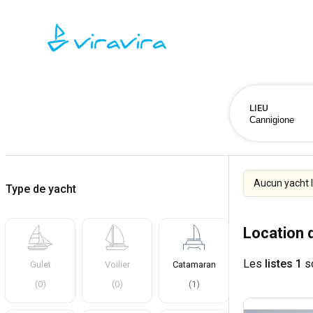
LIEU
Aucun yacht l
Type de yacht
Location 
Les
listes 1
so
Gulet
Voilier
Catamaran
(
0
)
(
0
)
(
1
)