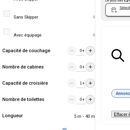
13 
Le plus bas
Sélect
Sans Skipper
0
Avec équipage
0
Capacité de couchage
+
Nombre de cabines
+
Capacité de croisière
+
Annonc
Nombre de toilettes
+
Effacer l
Longueur
5 m - 40 m