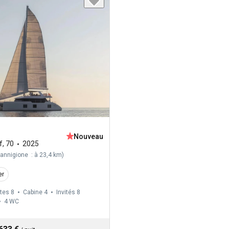
Nouveau
f
,
70
2025
annigione : à 23,4 km
)
er
tes 8
Cabine 4
Invités 8
4
WC