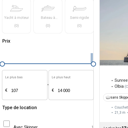
Yacht à moteur
Bateau à
Semi-rigide
moteur
(
0
)
(
0
)
(
0
)
Prix
Le plus bas
Le plus haut
Sunree
-
Olbia
(
C
€
€
sans Skipp
Type de location
Couchet
21,3 m
Avec Skipper
1