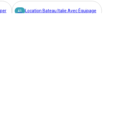
pper
Location Bateau Italie Avec Équipage
41