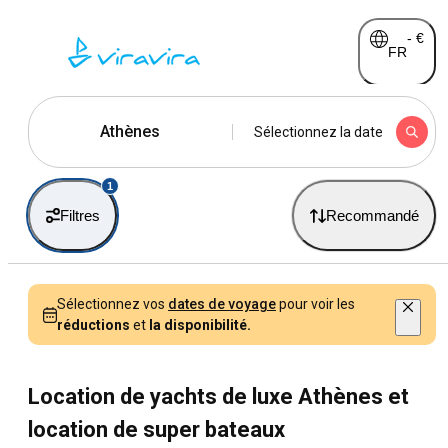
-
€
FR
Athènes
Sélectionnez la date
1
Filtres
Recommandé
Sélectionnez vos
dates de voyage
pour voir les
réductions
et
la disponibilité.
Location de yachts de luxe Athènes et
location de super bateaux