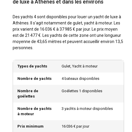
de luxe à Athènes et dans les environs
périodes pour louer un yacht de luxe à Athènes. Pendant
ces périodes, le temps est chaud et il y a moins de foule. De
plus, Athènes propose divers festivals tout au long de
Des yachts 4 sont disponibles pour louer un yacht de luxe à
l'année, y compris le Festival d'Athènes et d'Épidaure, une
Athènes. Il s'agit notamment de gulet, yacht à moteur. Les
célébration estivale des arts de la scène.
prix varient de 16 036 € à 37 985 € par jour. Le prix moyen
est de 21 477 €. Les yachts de cette zone ont une longueur
Comment sont les conditions météorologiques et
moyenne de 43,65 mètres et peuvent accueillir environ 13,5
de navigation à Athènes ?
personnes.
Athènes connaît généralement un climat méditerranéen
avec des étés chauds et secs et des hivers doux et humides.
Types de yachts
Gulet, Yacht à moteur
Les conditions de navigation sont généralement favorables,
avec des conditions de vent variant selon les régions. Le
Nombre de yachts
4 bateaux disponibles
fameux vent "Meltemi", qui apparaît généralement en été,
offre une expérience de navigation enrichissante pour les
Nombre de
Goélettes 1 disponibles
marins expérimentés.
goélettes
Nombre de yachts
3 yachts à moteur disponibles
Comment explorer l'histoire et la culture d'Athènes
à moteur
?
Prix minimum
16 036 € par jour
La ville est riche en histoire, de l'ancienne Acropole et du