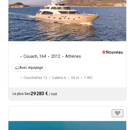
Nouveau
Couach
,
164
2012
Athènes
Avec équipage
Couchettes 12
Cabine 6
50 m
7
WC
29 283 €
Le plus bas
/
nuit