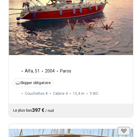
Alfa
,
51
2004
Paros
Skipper obligatoire
Couchettes 8
Cabine 4
15,4 m
3
WC
397 €
Le plus bas
/
nuit