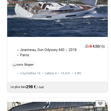
4,50
(15)
Jeanneau
,
Sun Odyssey 440
2018
Paros
sans Skipper
Couchettes 10
Cabine 4
13,4 m
2
WC
298 €
Le plus bas
/
nuit