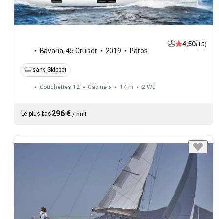
4,50
(15)
Bavaria
,
45 Cruiser
2019
Paros
sans Skipper
Couchettes 12
Cabine 5
14 m
2
WC
296 €
Le plus bas
/
nuit