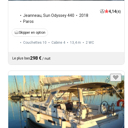
4,14
(4)
Jeanneau
,
Sun Odyssey 440
2018
Paros
Skipper en option
Couchettes 10
Cabine 4
13,4 m
2
WC
298 €
Le plus bas
/
nuit