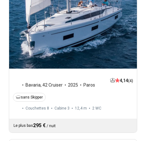
4,14
(4)
Bavaria
,
42 Cruiser
2025
Paros
sans Skipper
Couchettes 8
Cabine 3
12,4 m
2
WC
295 €
Le plus bas
/
nuit