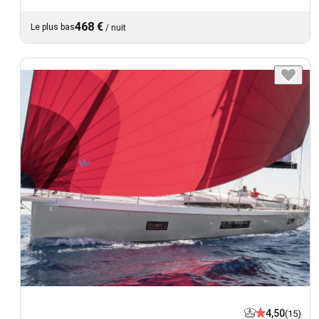
468 €
Le plus bas
/
nuit
4,50
(15)