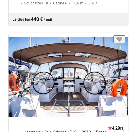
Couchettes 10
Cabine 6
15,8 m
3
WC
440 €
Le plus bas
/
nuit
4,28
(1)