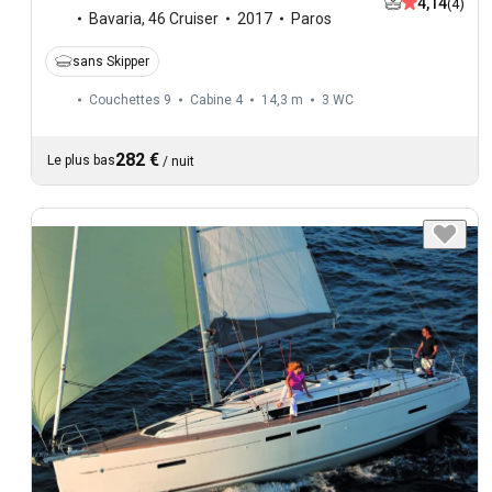
4,14
(4)
Bavaria
,
46 Cruiser
2017
Paros
sans Skipper
Couchettes 9
Cabine 4
14,3 m
3
WC
282 €
Le plus bas
/
nuit