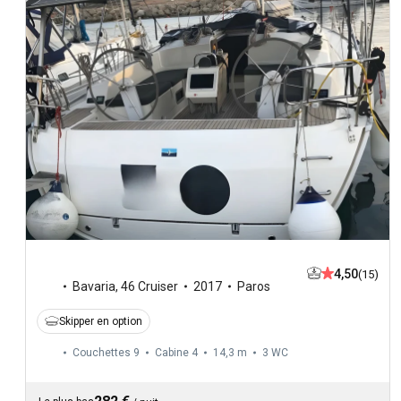
4,50
(15)
Bavaria
,
46 Cruiser
2017
Paros
Skipper en option
Couchettes 9
Cabine 4
14,3 m
3
WC