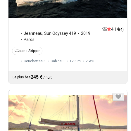
4,14
(4)
Jeanneau
,
Sun Odyssey 419
2019
Paros
sans Skipper
Couchettes 8
Cabine 3
12,8 m
2
WC
245 €
Le plus bas
/
nuit