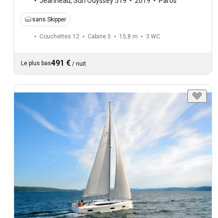
Jeanneau
,
Sun Odyssey 519
2019
Paros
sans Skipper
Couchettes 12
Cabine 5
15,8 m
3
WC
491 €
Le plus bas
/
nuit