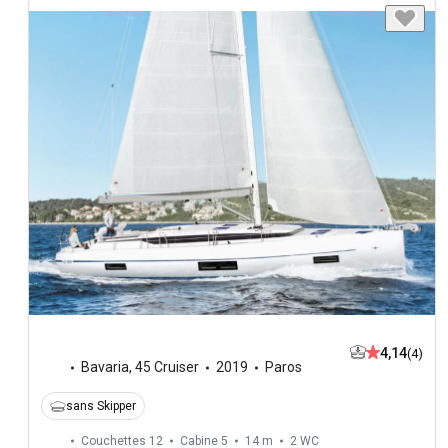
4,14
(4)
Bavaria
,
45 Cruiser
2019
Paros
sans Skipper
Couchettes 12
Cabine 5
14 m
2
WC