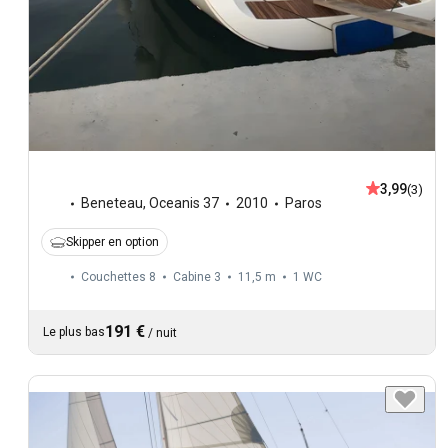
3,99
(3)
Beneteau
,
Oceanis 37
2010
Paros
Skipper en option
Couchettes 8
Cabine 3
11,5 m
1
WC
191 €
Le plus bas
/
nuit