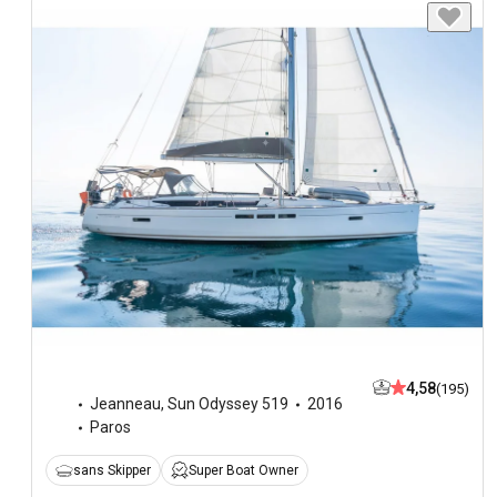
4,58
(195)
Jeanneau
,
Sun Odyssey 519
2016
Paros
sans Skipper
Super Boat Owner