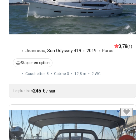
3,78
(1)
Jeanneau
,
Sun Odyssey 419
2019
Paros
Skipper en option
Couchettes 8
Cabine 3
12,8 m
2
WC
245 €
Le plus bas
/
nuit