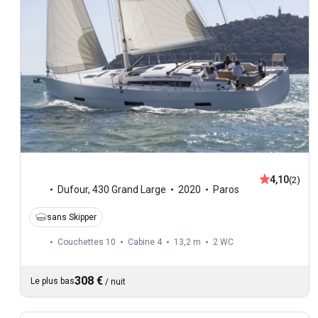
4,10
(2)
Dufour
,
430 Grand Large
2020
Paros
sans Skipper
Couchettes 10
Cabine 4
13,2 m
2
WC
308 €
Le plus bas
/
nuit