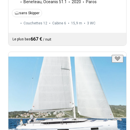
Beneteau
,
Oceanis 51.1
2020
Paros
sans Skipper
Couchettes 12
Cabine 6
15,9 m
3
WC
667 €
Le plus bas
/
nuit