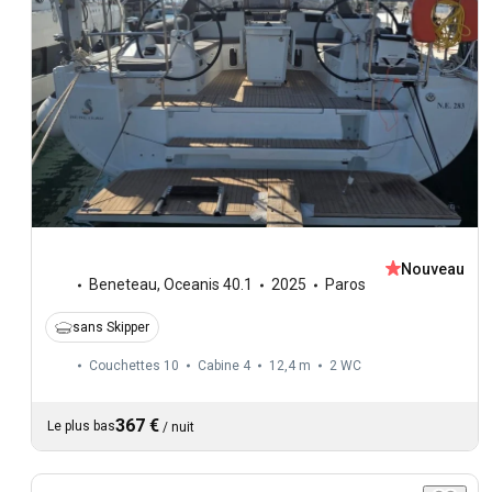
Nouveau
Beneteau
,
Oceanis 40.1
2025
Paros
sans Skipper
Couchettes 10
Cabine 4
12,4 m
2
WC
367 €
Le plus bas
/
nuit