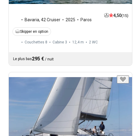
4,50
(15)
Bavaria
,
42 Cruiser
2025
Paros
Skipper en option
Couchettes 8
Cabine 3
12,4 m
2
WC
295 €
Le plus bas
/
nuit