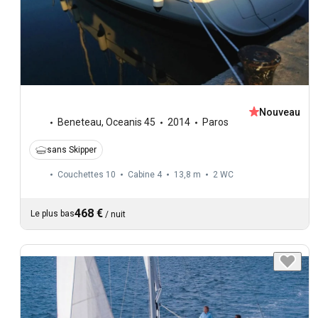
Nouveau
Beneteau
,
Oceanis 45
2014
Paros
sans Skipper
Couchettes 10
Cabine 4
13,8 m
2
WC
468 €
Le plus bas
/
nuit