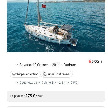
5,00
(1)
Bavaria
,
40 Cruiser
2011
Bodrum
Skipper en option
Super Boat Owner
Couchettes 6
Cabine 3
12,2 m
2
WC
275 €
Le plus bas
/
nuit