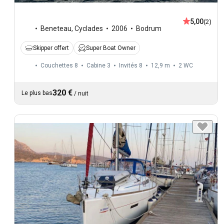
5,00
(2)
Beneteau
,
Cyclades
2006
Bodrum
Skipper offert
Super Boat Owner
Couchettes 8
Cabine 3
Invités 8
12,9 m
2
WC
320 €
Le plus bas
/
nuit