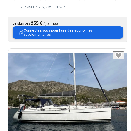
Invités 4
9,5 m
1
WC
255 €
Le plus bas
/
journée
Connectez-vous
pour faire des économies
supplémentaires.