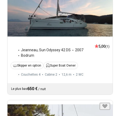
5,00
(1)
Jeanneau
,
Sun Odyssey 42 DS
2007
Bodrum
Skipper en option
Super Boat Owner
Couchettes 4
Cabine 2
12,6 m
2
WC
650 €
Le plus bas
/
nuit