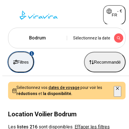
-
€
FR
Bodrum
Sélectionnez la date
1
Filtres
Recommandé
Sélectionnez vos
dates de voyage
pour voir les
réductions
et
la disponibilité.
Location Voilier Bodrum
Les
listes 216
sont disponibles.
Effacer les filtres