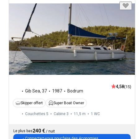
4,58
(15)
Gib Sea
,
37
1987
Bodrum
Skipper offert
Super Boat Owner
Couchettes 5
Cabine 3
11,5 m
1
WC
240 €
Le plus bas
/
nuit
Connectez-vous
pour faire des économies