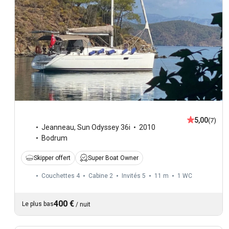
5,00
(7)
Jeanneau
,
Sun Odyssey 36i
2010
Bodrum
Skipper offert
Super Boat Owner
Couchettes 4
Cabine 2
Invités 5
11 m
1
WC
400 €
Le plus bas
/
nuit