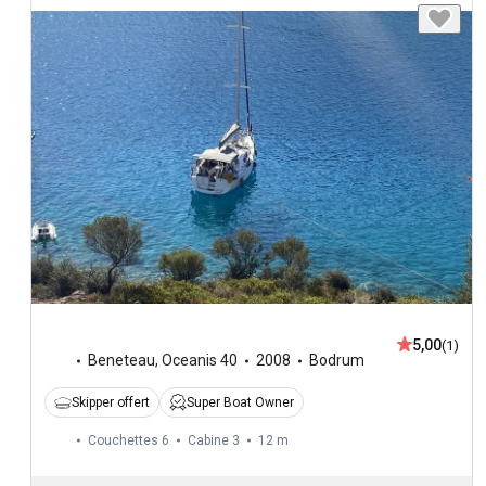
5,00
(1)
Beneteau
,
Oceanis 40
2008
Bodrum
Skipper offert
Super Boat Owner
Couchettes 6
Cabine 3
12 m