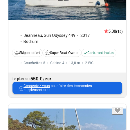
5,00
(15)
Jeanneau
,
Sun Odyssey 449
2017
Bodrum
Skipper offert
Super Boat Owner
Carburant inclus
Couchettes 8
Cabine 4
13,8 m
2
WC
550 €
Le plus bas
/
nuit
Connectez-vous
pour faire des économies
supplémentaires.