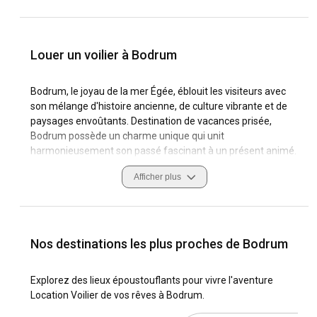
Louer un voilier à Bodrum
Bodrum, le joyau de la mer Égée, éblouit les visiteurs avec
son mélange d'histoire ancienne, de culture vibrante et de
paysages envoûtants. Destination de vacances prisée,
Bodrum possède un charme unique qui unit
harmonieusement son passé fascinant à un présent animé.
Bodrum, un lieu prisé pour la location de yachts à voile, attire
Afficher plus
les amateurs de voile avec ses marinas sereines, ses eaux
turquoise et ses brises douces idéales pour un charter de
voilier. Surtout, ce sont les habitants accueillants, les
traditions riches, la cuisine délicieuse et les conditions de
navigation captivantes qui transforment la voile à Bodrum
Nos destinations les plus proches de Bodrum
d'une activité de loisirs en un souvenir impérissable.
Explorez des lieux époustouflants pour vivre l'aventure
Que vous recherchiez une excursion à la semaine ou à
Location Voilier de vos rêves à Bodrum.
l'heure, vous découvrirez un large éventail de voiliers à louer
à Bodrum offrant des options à la fois privées et tout