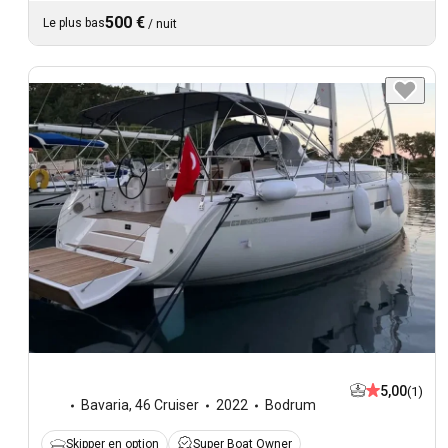
500 €
Le plus bas
/
nuit
5,00
(1)
Bavaria
,
46 Cruiser
2022
Bodrum
Skipper en option
Super Boat Owner