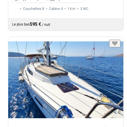
Couchettes 8
Cabine 4
14 m
3
WC
595 €
Le plus bas
/
nuit