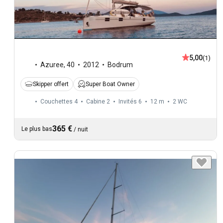
5,00
(1)
Azuree
,
40
2012
Bodrum
Skipper offert
Super Boat Owner
Couchettes 4
Cabine 2
Invités 6
12 m
2
WC
365 €
Le plus bas
/
nuit