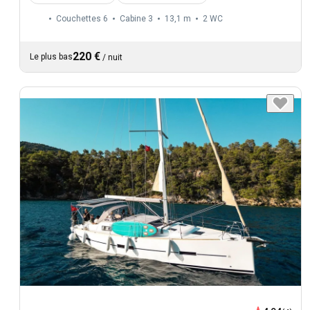
Couchettes 6
Cabine 3
13,1 m
2
WC
220 €
Le plus bas
/
nuit