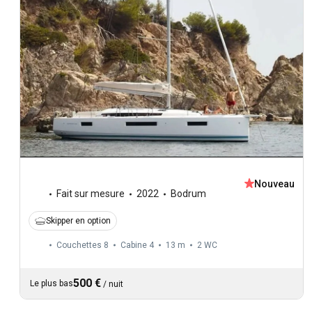
Nouveau
Fait sur mesure
2022
Bodrum
Skipper en option
Couchettes 8
Cabine 4
13 m
2
WC
500 €
Le plus bas
/
nuit