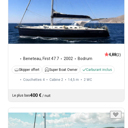
4,88
(2)
Beneteau
,
First 47.7
2002
Bodrum
Skipper offert
Super Boat Owner
Carburant inclus
Couchettes 4
Cabine 2
14,5 m
2
WC
400 €
Le plus bas
/
nuit