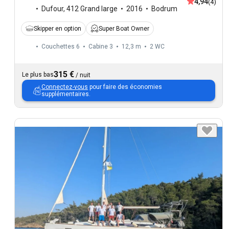
4,94
(4)
Dufour
,
412 Grand large
2016
Bodrum
Skipper en option
Super Boat Owner
Couchettes 6
Cabine 3
12,3 m
2
WC
315 €
Le plus bas
/
nuit
Connectez-vous
pour faire des économies
supplémentaires.