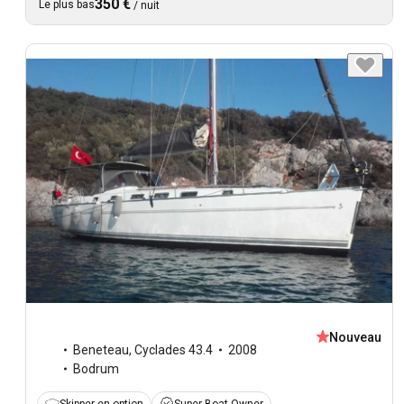
350 €
Le plus bas
/
nuit
Nouveau
Beneteau
,
Cyclades 43.4
2008
Bodrum
Skipper en option
Super Boat Owner