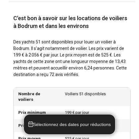
thé traditionnelles ou en savourant un délicieux repas turc
dans une taverne familiale.
C'est bon à savoir sur les locations de voiliers
à Bodrum et dans les environs
Quelles sont les principales attractions et activités
de plein air à Bodrum ?
Des yachts 51 sont disponibles pour louer un voilier à
Outre la voile, Bodrum propose une large gamme d'activités
Bodrum. Il s'agit notamment de voilier. Les prix varient de
de plein air. Essayez la planche à voile, la plongée ou le
199 € à 2 056 € par jour. Le prix moyen est de 525 €. Les
snorkeling. La vie nocturne animée est à ne pas manquer
yachts de cette zone ont une longueur moyenne de 13,43
avec des options de divertissement et de restauration de
mètres et peuvent accueillir environ 6,24 personnes. Cette
classe mondiale. Assurez-vous de visiter les moulins à vent
destination a reçu 72 avis vérifiés.
de Bodrum, un point de repère célèbre offrant des vues
panoramiques sur la ville.
Nombre de
Voiliers 51 disponibles
voiliers
Quels sont les meilleurs ports de plaisance et
mouillages à Bodrum ?
Prix minimum
199 € par jour
Bodrum abrite plusieurs marinas entièrement équipées
Sélectionnez des dates pour réductions
avec des installations de classe mondiale. Découvrez la
Prix maximum
2 056 € par jour
Marina de Bodrum, avec ses places à quai abritées, ou le
Palmarina à Yalikavak, qui offre des équipements luxueux.
Prix moyen
525 € par jour