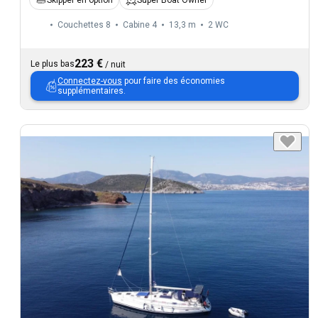
Couchettes 8
Cabine 4
13,3 m
2
WC
223 €
Le plus bas
/
nuit
Connectez-vous
pour faire des économies
supplémentaires.