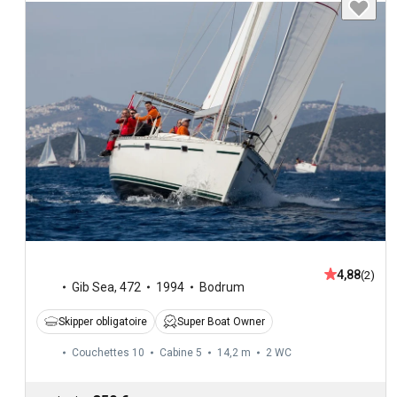
4,88
(2)
Gib Sea
,
472
1994
Bodrum
Skipper obligatoire
Super Boat Owner
Couchettes 10
Cabine 5
14,2 m
2
WC