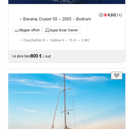
4,60
(11)
Bavaria
,
Cruiser 50
2005
Bodrum
Skipper offert
Super Boat Owner
Couchettes 8
Cabine 4
15 m
3
WC
800 €
Le plus bas
/
nuit