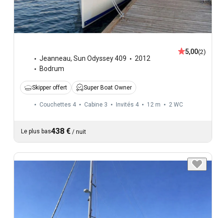
5,00
(2)
Jeanneau
,
Sun Odyssey 409
2012
Bodrum
Skipper offert
Super Boat Owner
Couchettes 4
Cabine 3
Invités 4
12 m
2
WC
438 €
Le plus bas
/
nuit