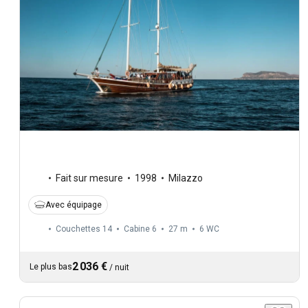
Fait sur mesure
1998
Milazzo
Avec équipage
Couchettes 14
Cabine 6
27 m
6
WC
2 036 €
Le plus bas
/
nuit