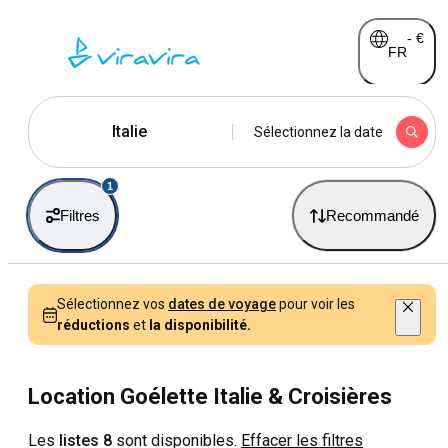
-
€
FR
Italie
Sélectionnez la date
1
Filtres
Recommandé
Sélectionnez vos
dates de voyage
pour voir les
réductions
et
la disponibilité.
Location Goélette Italie & Croisières
Les
listes 8
sont disponibles.
Effacer les filtres