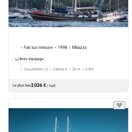
Fait sur mesure
1998
Milazzo
Avec équipage
Couchettes 12
Cabine 6
26 m
6
WC
2 036 €
Le plus bas
/
nuit