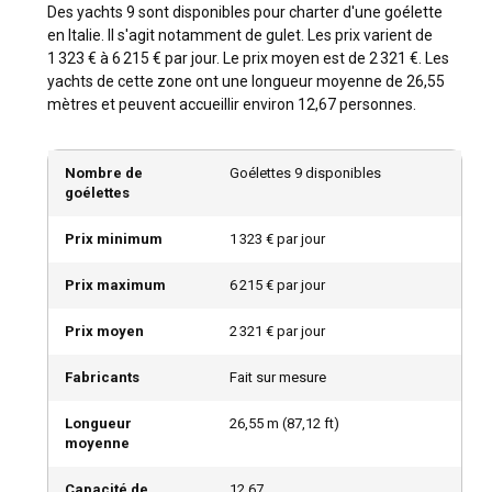
destinations populaires incluent la Côte Amalfitaine, la
Des yachts 9 sont disponibles pour charter d'une goélette
Sicile, la Sardaigne et la Riviera Italienne. Chacune a sa
en Italie. Il s'agit notamment de gulet. Les prix varient de
route de navigation unique, toutes plus pittoresques et
1 323 € à 6 215 € par jour. Le prix moyen est de 2 321 €. Les
invitantes les unes que les autres.
yachts de cette zone ont une longueur moyenne de 26,55
mètres et peuvent accueillir environ 12,67 personnes.
Quelle est la meilleure période pour louer une
goélette en Italie ?
Nombre de
Goélettes 9 disponibles
goélettes
La meilleure période pour louer une goélette en Italie est
durant les mois d'été; néanmoins, le climat méditerranéen
Prix minimum
1 323 € par jour
doux assure une expérience de navigation agréable tout au
long de l'année. Il ne faut pas manquer les festivals
Prix maximum
6 215 € par jour
saisonniers emblématiques de l'Italie !
Prix moyen
2 321 € par jour
Comment sont le climat et les conditions de
navigation en Italie ?
Fabricants
Fait sur mesure
L'Italie bénéficie d'un climat méditerranéen, caractérisé par
Longueur
26,55
m (
87,12
ft)
des étés chauds et des hivers doux. Avec des modèles de
moyenne
vent prévisibles, des mers calmes et un ensoleillement
abondant, les conditions de navigation en Italie sont
Capacité de
12,67