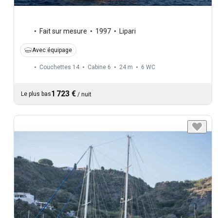
Fait sur mesure
1997
Lipari
Avec équipage
Couchettes 14
Cabine 6
24 m
6
WC
1 723 €
Le plus bas
/
nuit