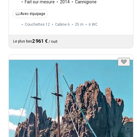
Fait sur mesure
2014
Cannigione
Avec équipage
Couchettes 12
Cabine 6
25 m
6
WC
2 961 €
Le plus bas
/
nuit