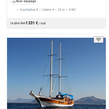
Avec équipage
Couchettes 8
Cabine 4
22 m
4
WC
1 331 €
Le plus bas
/
nuit