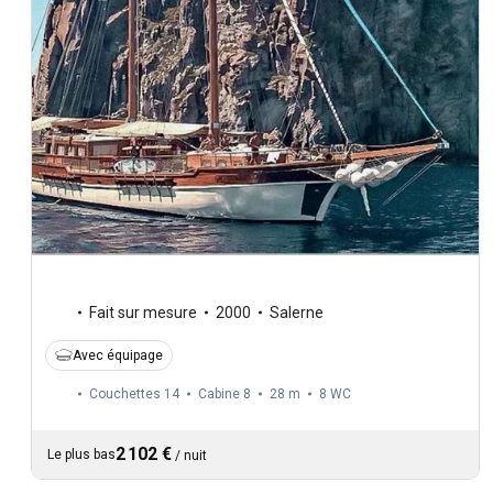
Fait sur mesure
2000
Salerne
Avec équipage
Couchettes 14
Cabine 8
28 m
8
WC
2 102 €
Le plus bas
/
nuit