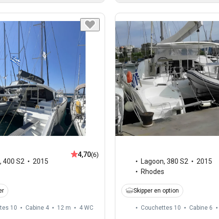
4,70
(6)
,
400 S2
2015
Lagoon
,
380 S2
2015
s
Rhodes
er
Skipper en option
tes 10
Cabine 4
12 m
4
WC
Couchettes 10
Cabine 6