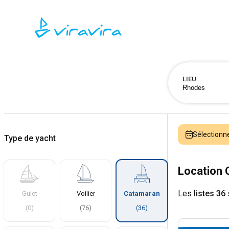
LIEU
Sélectionn
Type de yacht
Location
Les
listes 36
Gulet
Voilier
Catamaran
(
0
)
(
76
)
(
36
)