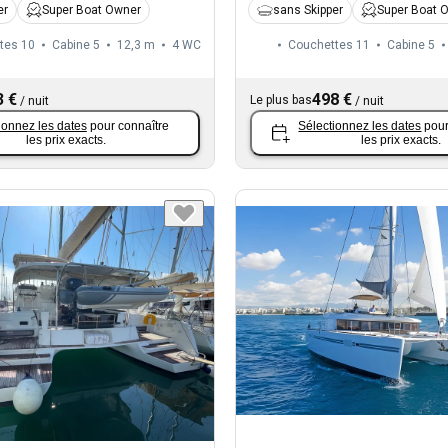
er
Super Boat Owner
sans Skipper
Super Boat 
tes 10
Cabine 5
12,3 m
4
WC
Couchettes 11
Cabine 5
3 €
498 €
Le plus bas
/
nuit
/
nuit
ionnez les dates
pour connaître
Sélectionnez les dates
pour
les prix exacts.
les prix exacts.