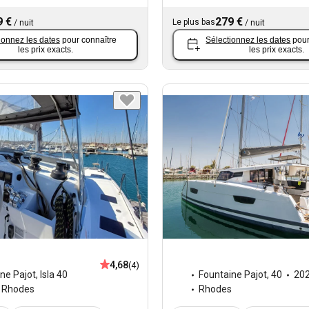
9 €
279 €
Le plus bas
/
nuit
/
nuit
ionnez les dates
pour connaître
Sélectionnez les dates
pour
les prix exacts.
les prix exacts.
4,68
(4)
ne Pajot
,
Isla 40
Fountaine Pajot
,
40
20
Rhodes
Rhodes