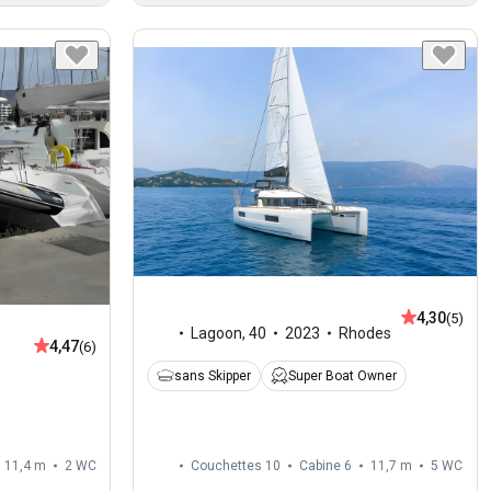
4,30
(5)
Lagoon
,
40
2023
Rhodes
4,47
(6)
sans Skipper
Super Boat Owner
11,4 m
2
WC
Couchettes 10
Cabine 6
11,7 m
5
WC