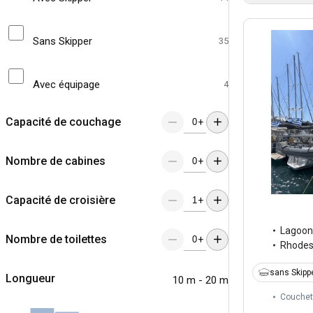
Sans Skipper
35
Avec équipage
4
Capacité de couchage
+
Nombre de cabines
+
Capacité de croisière
+
Lagoon
Nombre de toilettes
+
Rhode
sans Skipp
Longueur
10 m - 20 m
Couchet