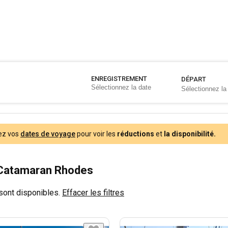
ENREGISTREMENT
DÉPART
ez vos
dates de voyage
pour voir les
réductions
et
la disponibilité.
 Catamaran Rhodes
sont disponibles.
Effacer les filtres