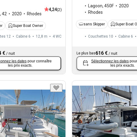
Lagoon
,
450F
2020
4,24
(2)
Rhodes
,
42
2020
Rhodes
sans Skipper
Super Boat 
er
Super Boat Owner
tes 12
Cabine 6
12,8 m
4
WC
Couchettes 10
Cabine 6
4 €
616 €
Le plus bas
/
nuit
/
nuit
ionnez les dates
pour connaître
Sélectionnez les dates
pour
les prix exacts.
les prix exacts.