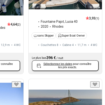
3,93
(1)
Fountaine Pajot
,
Lucia 40
4,64
(2)
2020
Rhodes
des
sans Skipper
Super Boat Owner
12,9 m
4
WC
Couchettes 8
Cabine 4
11,7 m
4
WC
396 €
Le plus bas
/
nuit
 connaître
Sélectionnez les dates
pour connaître
les prix exacts.