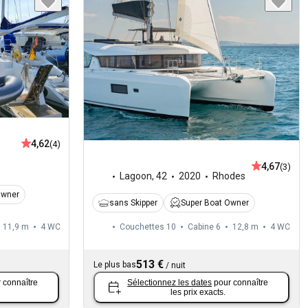
4,62
(4)
4,67
(3)
Lagoon
,
42
2020
Rhodes
Owner
sans Skipper
Super Boat Owner
11,9 m
4
WC
Couchettes 10
Cabine 6
12,8 m
4
WC
513 €
Le plus bas
/
nuit
 connaître
Sélectionnez les dates
pour connaître
les prix exacts.