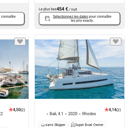
454 €
Le plus bas
/
nuit
 connaître
Sélectionnez les dates
pour connaître
les prix exacts.
4,50
4,14
(2)
(2)
22
Bali
,
4.1
2020
Rhodes
sans Skipper
Super Boat Owner