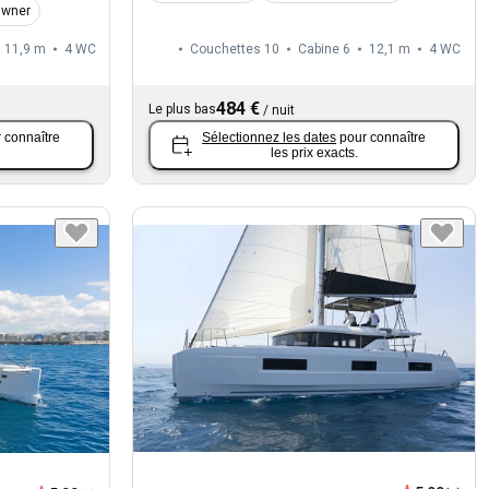
Owner
11,9 m
4
WC
Couchettes 10
Cabine 6
12,1 m
4
WC
484 €
Le plus bas
/
nuit
 connaître
Sélectionnez les dates
pour connaître
les prix exacts.