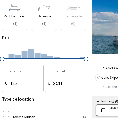
Yacht à moteur
Bateau à
Semi-rigide
moteur
(
1
)
(
1
)
(
0
)
Prix
Excess
Le plus bas
Le plus haut
-
sans Skipp
€
€
Couchet
Type de location
39
Le plus bas
Sélect
Avec Skipper
14