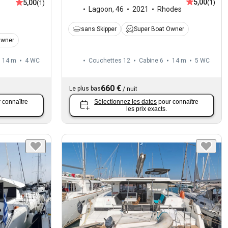
5,00
5,00
(1)
(1)
Lagoon
,
46
2021
Rhodes
sans Skipper
Super Boat Owner
Owner
14 m
4
WC
Couchettes 12
Cabine 6
14 m
5
WC
660 €
Le plus bas
/
nuit
 connaître
Sélectionnez les dates
pour connaître
les prix exacts.