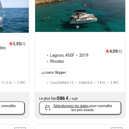
3,55
(1)
des
4,09
(1)
Lagoon
,
450F
2019
Rhodes
sans Skipper
11,3 m
2
WC
Couchettes 12
Cabine 6
14 m
5
WC
586 €
Le plus bas
/
nuit
 connaître
Sélectionnez les dates
pour connaître
les prix exacts.