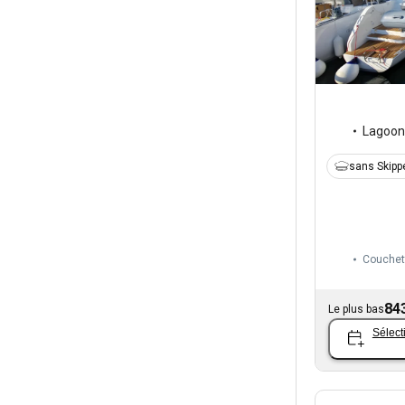
Lagoon
sans Skipp
Couchet
84
Le plus bas
Sélect