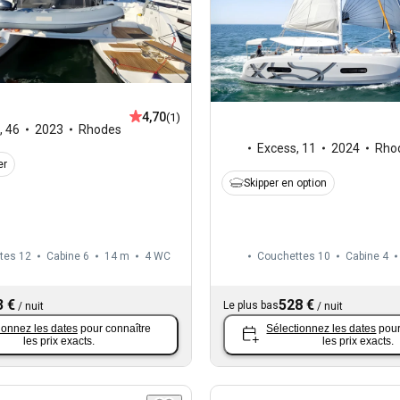
4,70
(1)
,
46
2023
Rhodes
Excess
,
11
2024
Rho
er
Skipper en option
tes 12
Cabine 6
14 m
4
WC
Couchettes 10
Cabine 4
3 €
528 €
Le plus bas
/
nuit
/
nuit
ionnez les dates
pour connaître
Sélectionnez les dates
pour
les prix exacts.
les prix exacts.