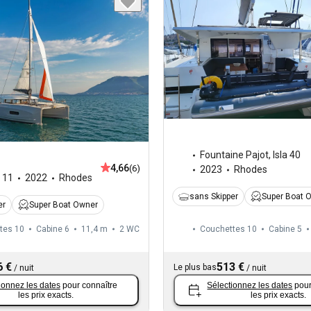
Fountaine Pajot
,
Isla 40
4,66
(6)
2023
Rhodes
,
11
2022
Rhodes
sans Skipper
Super Boat 
er
Super Boat Owner
tes 10
Cabine 6
11,4 m
2
WC
Couchettes 10
Cabine 5
6 €
513 €
Le plus bas
/
nuit
/
nuit
ionnez les dates
pour connaître
Sélectionnez les dates
pour
les prix exacts.
les prix exacts.