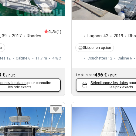
4,75
(1)
,
39
2017
Rhodes
Lagoon
,
42
2019
Rho
er
Skipper en option
tes 12
Cabine 6
11,7 m
4
WC
Couchettes 12
Cabine 6
3 €
496 €
Le plus bas
/
nuit
/
nuit
ionnez les dates
pour connaître
Sélectionnez les dates
pour
les prix exacts.
les prix exacts.