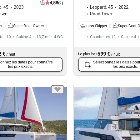
4,88
(2)
d
,
45
2023
Leopard
,
45
2022
Town
Road Town
er
Super Boat Owner
sans Skipper
Super Boat 
tes 10
Cabine 4
13,7 m
4
WC
Couchettes 10
Cabine 4
2 €
599 €
Le plus bas
/
nuit
/
nuit
ionnez les dates
pour connaître
Sélectionnez les dates
pour
les prix exacts.
les prix exacts.