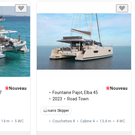
Nouveau
Nouveau
7
Fountaine Pajot
,
Elba 45
2023
Road Town
sans Skipper
14 m
5
WC
Couchettes 8
Cabine 4
13,4 m
4
WC