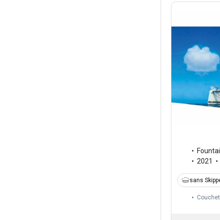
Fountai
2021
sans Skipp
Couchet