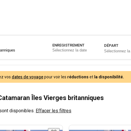
ENREGISTREMENT
DÉPART
ez vos
dates de voyage
pour voir les
réductions
et
la disponibilité.
Catamaran Îles Vierges britanniques
sont disponibles.
Effacer les filtres