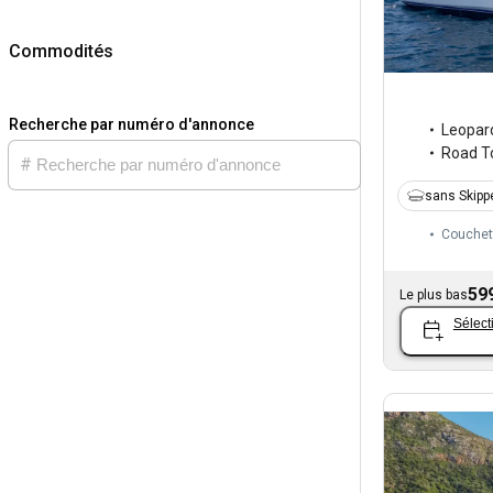
Commodités
Recherche par numéro d'annonce
Leopar
Road 
sans Skipp
Couchet
59
Le plus bas
Sélect