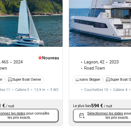
Nouveau
,
465
2024
Lagoon
,
42
2023
Town
Road Town
er
Super Boat Owner
sans Skipper
Super Boat 
tes 11
Cabine 5
13,9 m
5
WC
Couchettes 10
Cabine 4
1 €
594 €
Le plus bas
/
nuit
/
nuit
ionnez les dates
pour connaître
Sélectionnez les dates
pour
les prix exacts.
les prix exacts.