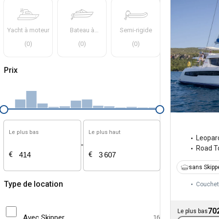
Yacht à moteur
Bateau à
Semi-rigide
moteur
(
0
)
(
0
)
(
0
)
Prix
Le plus bas
Le plus haut
Leopar
-
Road 
€
€
sans Skipp
Type de location
Couchet
70
Le plus bas
Avec Skipper
16