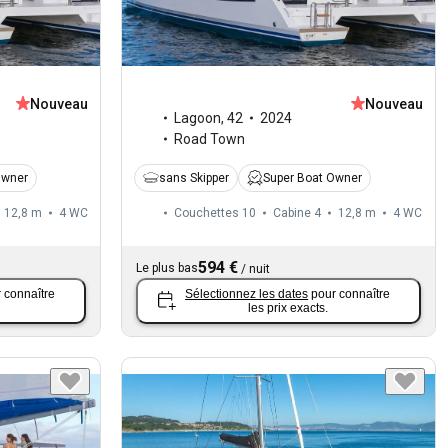
Nouveau
Nouveau
Lagoon
,
42
2024
Road Town
Owner
sans Skipper
Super Boat Owner
12,8 m
4
WC
Couchettes 10
Cabine 4
12,8 m
4
WC
594 €
Le plus bas
/
nuit
 connaître
Sélectionnez les dates
pour connaître
les prix exacts.