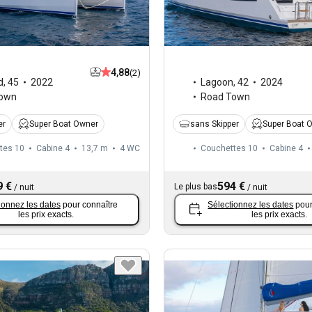
4,88
(2)
d
,
45
2022
Lagoon
,
42
2024
Town
Road Town
er
Super Boat Owner
sans Skipper
Super Boat 
tes 10
Cabine 4
13,7 m
4
WC
Couchettes 10
Cabine 4
9 €
594 €
Le plus bas
/
nuit
/
nuit
ionnez les dates
pour connaître
Sélectionnez les dates
pour
les prix exacts.
les prix exacts.