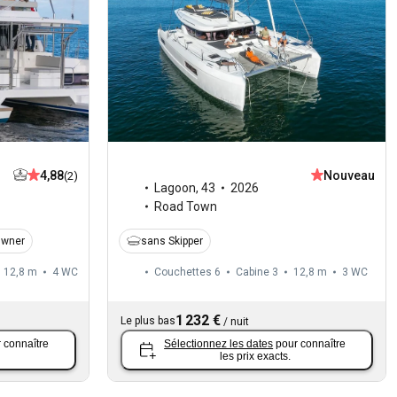
Nouveau
4,88
(2)
Lagoon
,
43
2026
Road Town
sans Skipper
Owner
12,8 m
4
WC
Couchettes 6
Cabine 3
12,8 m
3
WC
1 232 €
Le plus bas
/
nuit
 connaître
Sélectionnez les dates
pour connaître
les prix exacts.