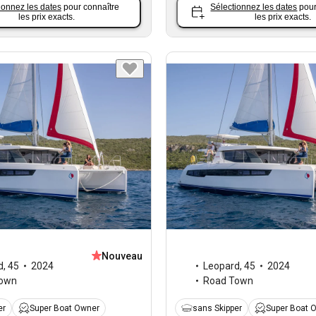
ionnez les dates
pour connaître
Sélectionnez les dates
pour
les prix exacts.
les prix exacts.
Nouveau
d
,
45
2024
Leopard
,
45
2024
Town
Road Town
er
Super Boat Owner
sans Skipper
Super Boat 