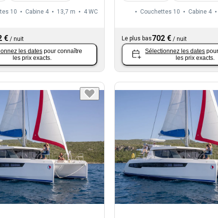
tes 10
Cabine 4
13,7 m
4
WC
Couchettes 10
Cabine 4
2 €
702 €
Le plus bas
/
nuit
/
nuit
ionnez les dates
pour connaître
Sélectionnez les dates
pour
les prix exacts.
les prix exacts.