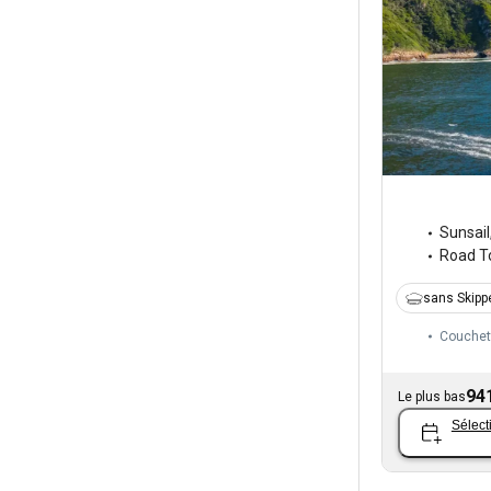
Sunsail
Road 
sans Skipp
Couchet
94
Le plus bas
Sélect