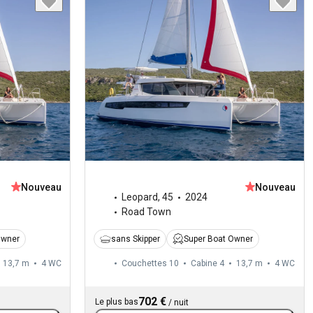
Nouveau
Nouveau
Leopard
,
45
2024
Road Town
Owner
sans Skipper
Super Boat Owner
13,7 m
4
WC
Couchettes 10
Cabine 4
13,7 m
4
WC
702 €
Le plus bas
/
nuit