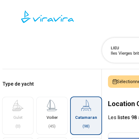
LIEU
Sélectionn
Type de yacht
Location 
Les
listes 98
Gulet
Voilier
Catamaran
(
0
)
(
45
)
(
98
)