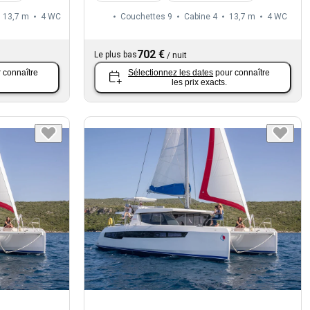
13,7 m
4
WC
Couchettes 9
Cabine 4
13,7 m
4
WC
702 €
Le plus bas
/
nuit
 connaître
Sélectionnez les dates
pour connaître
les prix exacts.