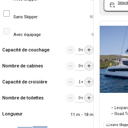
Sélect
Sans Skipper
92
Avec équipage
0
Capacité de couchage
+
Nombre de cabines
+
Capacité de croisière
+
Nombre de toilettes
+
Leopar
Longueur
Road 
11 m - 18 m
sans Skipp