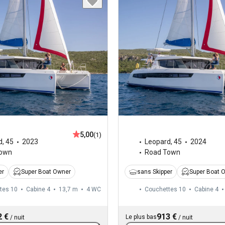
5,00
(1)
d
,
45
2023
Leopard
,
45
2024
Town
Road Town
er
Super Boat Owner
sans Skipper
Super Boat 
tes 10
Cabine 4
13,7 m
4
WC
Couchettes 10
Cabine 4
2 €
913 €
Le plus bas
/
nuit
/
nuit