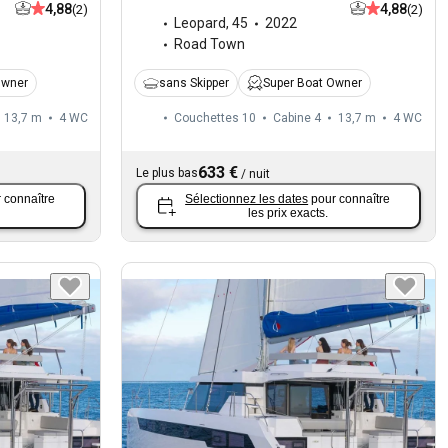
4,88
4,88
(2)
(2)
Leopard
,
45
2022
Road Town
Owner
sans Skipper
Super Boat Owner
13,7 m
4
WC
Couchettes 10
Cabine 4
13,7 m
4
WC
633 €
Le plus bas
/
nuit
 connaître
Sélectionnez les dates
pour connaître
les prix exacts.