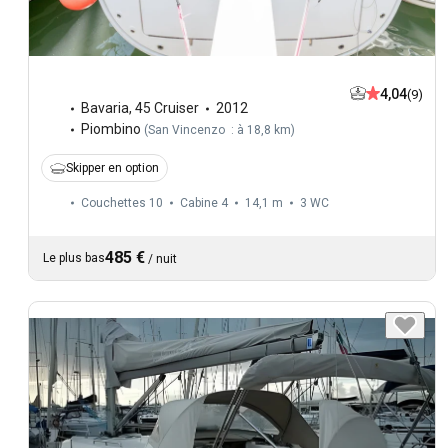
4,04
(9)
Bavaria
,
45 Cruiser
2012
Piombino
(
San Vincenzo : à 18,8 km
)
Skipper en option
Couchettes 10
Cabine 4
14,1 m
3
WC
485 €
Le plus bas
/
nuit