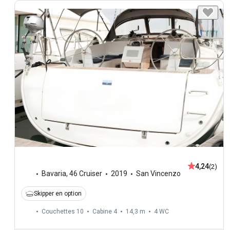
4,24
(2)
Bavaria
,
46 Cruiser
2019
San Vincenzo
Skipper en option
Couchettes 10
Cabine 4
14,3 m
4
WC