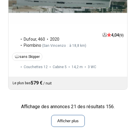
4,04
(9)
Dufour
,
460
2020
Piombino
(
San Vincenzo : à 18,8 km
)
sans Skipper
Couchettes 12
Cabine 5
14,2 m
3
WC
579 €
Le plus bas
/
nuit
Affichage des annonces 21 des résultats 156.
Afficher plus