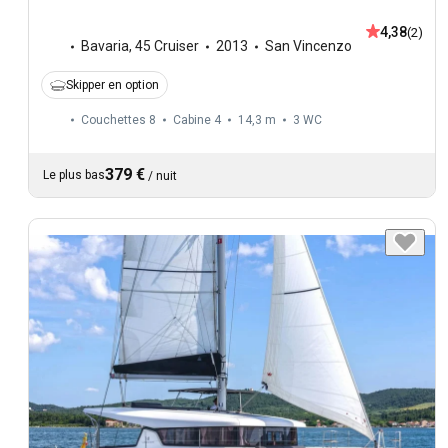
4,38
(2)
Bavaria
,
45 Cruiser
2013
San Vincenzo
Skipper en option
Couchettes 8
Cabine 4
14,3 m
3
WC
379 €
Le plus bas
/
nuit