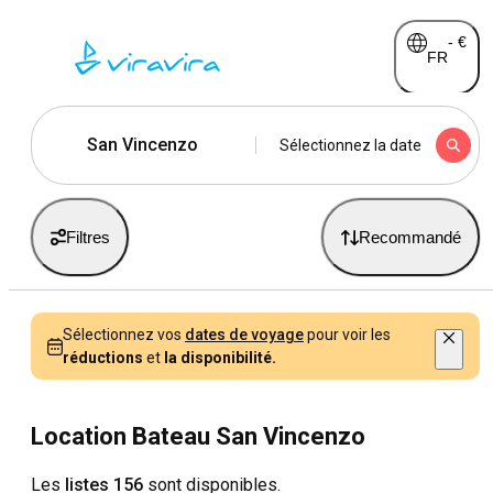
-
€
FR
San Vincenzo
Sélectionnez la date
Filtres
Recommandé
Sélectionnez vos
dates de voyage
pour voir les
réductions
et
la disponibilité.
Location Bateau San Vincenzo
Les
listes 156
sont disponibles.