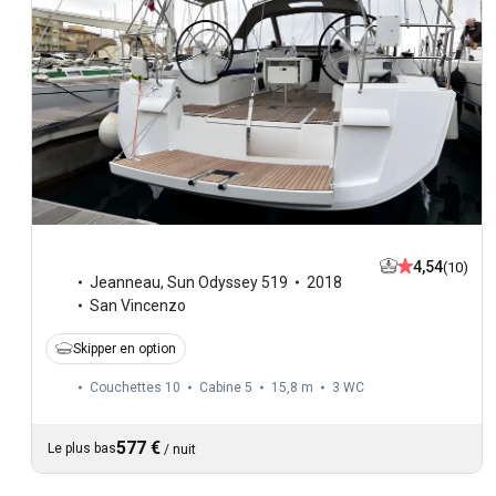
4,54
(10)
Jeanneau
,
Sun Odyssey 519
2018
San Vincenzo
Skipper en option
Couchettes 10
Cabine 5
15,8 m
3
WC
577 €
Le plus bas
/
nuit