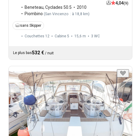
4,04
(9)
Beneteau
,
Cyclades 50.5
2010
Piombino
(
San Vincenzo : à 18,8 km
)
sans Skipper
Couchettes 12
Cabine 5
15,6 m
3
WC
532 €
Le plus bas
/
nuit