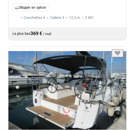
Skipper en option
Couchettes 6
Cabine 3
12,3 m
2
WC
369 €
Le plus bas
/
nuit