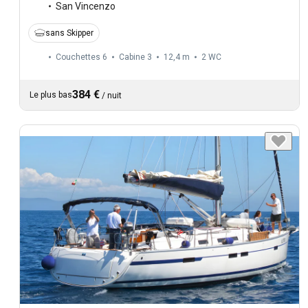
San Vincenzo
sans Skipper
Couchettes 6
Cabine 3
12,4 m
2
WC
384 €
Le plus bas
/
nuit