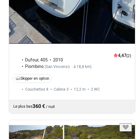
4,47
(2)
Dufour
,
405
2010
Piombino
(
San Vincenzo : à 18,8 km
)
Skipper en option
Couchettes 8
Cabine 3
12,2 m
2
WC
360 €
Le plus bas
/
nuit