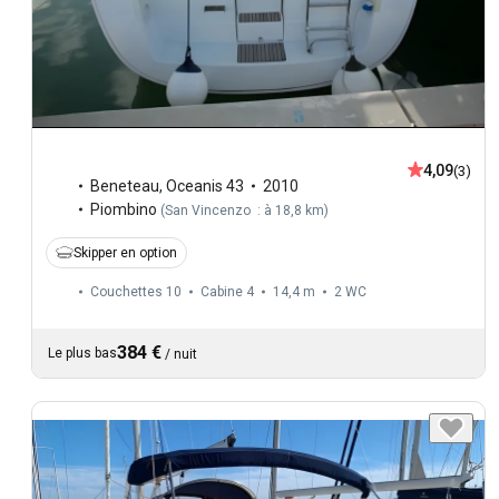
4,09
(3)
Beneteau
,
Oceanis 43
2010
Piombino
(
San Vincenzo : à 18,8 km
)
Skipper en option
Couchettes 10
Cabine 4
14,4 m
2
WC
384 €
Le plus bas
/
nuit