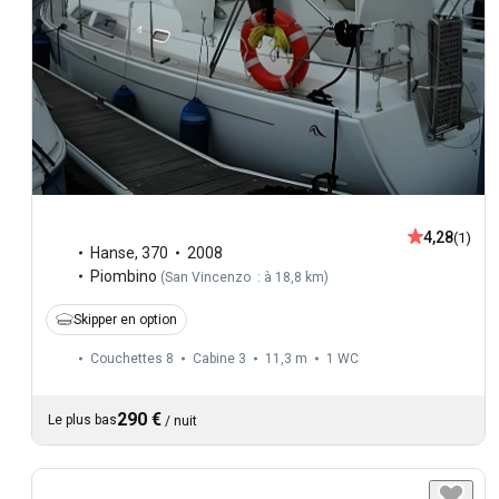
4,28
(1)
Hanse
,
370
2008
Piombino
(
San Vincenzo : à 18,8 km
)
Skipper en option
Couchettes 8
Cabine 3
11,3 m
1
WC
290 €
Le plus bas
/
nuit