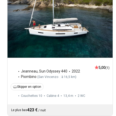
5,00
(1)
Jeanneau
,
Sun Odyssey 440
2022
Piombino
(
San Vincenzo : à 16,5 km
)
Skipper en option
Couchettes 10
Cabine 4
13,4 m
2
WC
423 €
Le plus bas
/
nuit