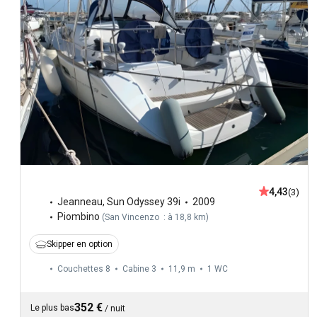
4,43
(3)
Jeanneau
,
Sun Odyssey 39i
2009
Piombino
(
San Vincenzo : à 18,8 km
)
Skipper en option
Couchettes 8
Cabine 3
11,9 m
1
WC
352 €
Le plus bas
/
nuit