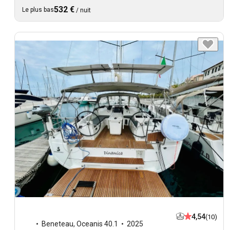
532 €
Le plus bas
/
nuit
4,54
(10)
Beneteau
,
Oceanis 40.1
2025