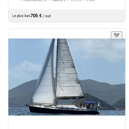
Couchettes 12
Cabine 6
12,9 m
5
WC
705 €
Le plus bas
/
nuit