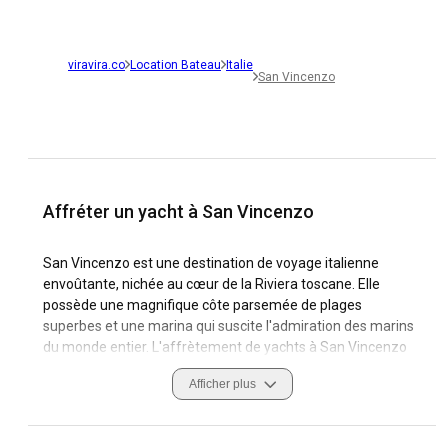
viravira.co
Location Bateau
Italie
San Vincenzo
Affréter un yacht à San Vincenzo
San Vincenzo est une destination de voyage italienne
envoûtante, nichée au cœur de la Riviera toscane. Elle
possède une magnifique côte parsemée de plages
superbes et une marina qui suscite l'admiration des marins
du monde entier. L'affrètement de yachts à San Vincenzo
offre une occasion splendide de découvrir des joyaux
Afficher plus
cachés le long de la mer Tyrrhénienne et propose un
incroyable éventail de yachts à louer. Que vous soyez un
marin chevronné ou un aventurier novice, vous êtes sûr de