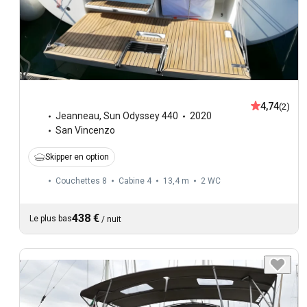
4,74
(2)
Jeanneau
,
Sun Odyssey 440
2020
San Vincenzo
Skipper en option
Couchettes 8
Cabine 4
13,4 m
2
WC
438 €
Le plus bas
/
nuit