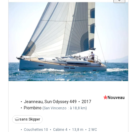
Nouveau
Jeanneau
,
Sun Odyssey 449
2017
Piombino
(
San Vincenzo : à 18,8 km
)
sans Skipper
Couchettes 10
Cabine 4
13,8 m
2
WC