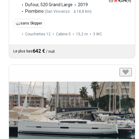
4,04
(9)
Dufour
,
520 Grand Large
2019
Piombino
(
San Vincenzo : à 18,8 km
)
sans Skipper
Couchettes 12
Cabine 5
15,2 m
3
WC
642 €
Le plus bas
/
nuit