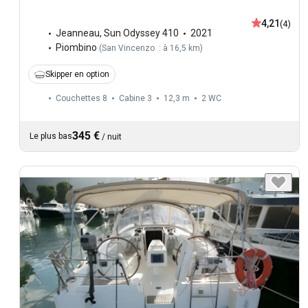
4,21
(4)
Jeanneau
,
Sun Odyssey 410
2021
Piombino
(
San Vincenzo : à 16,5 km
)
Skipper en option
Couchettes 8
Cabine 3
12,3 m
2
WC
345 €
Le plus bas
/
nuit