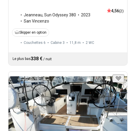
4,56
(2)
Jeanneau
,
Sun Odyssey 380
2023
San Vincenzo
Skipper en option
Couchettes 6
Cabine 3
11,8 m
2
WC
338 €
Le plus bas
/
nuit