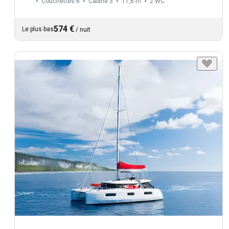
Couchettes 6
Cabine 3
11,6 m
2
WC
574 €
Le plus bas
/
nuit