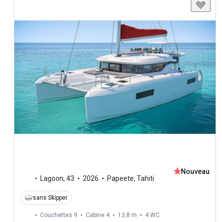
Nouveau
Lagoon
,
43
2026
Papeete, Tahiti
sans Skipper
Couchettes 9
Cabine 4
13,8 m
4
WC