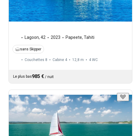
Lagoon
,
42
2023
Papeete, Tahiti
sans Skipper
Couchettes 8
Cabine 4
12,8 m
4
WC
985 €
Le plus bas
/
nuit