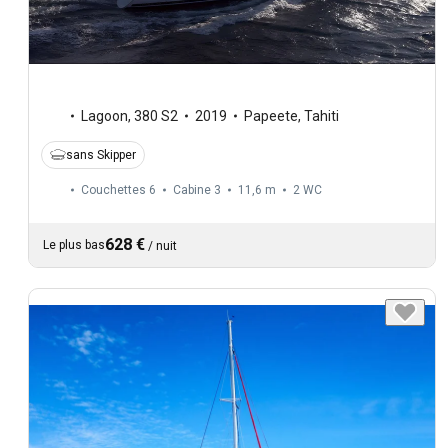
Lagoon
,
380 S2
2019
Papeete, Tahiti
sans Skipper
Couchettes 6
Cabine 3
11,6 m
2
WC
628 €
Le plus bas
/
nuit