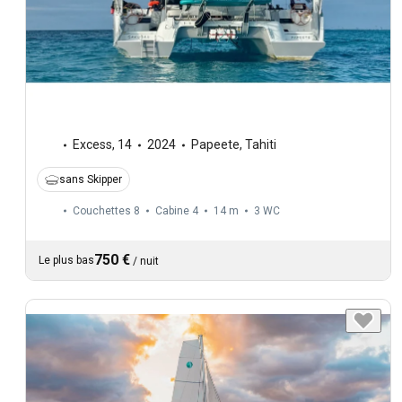
Excess
,
14
2024
Papeete, Tahiti
sans Skipper
Couchettes 8
Cabine 4
14 m
3
WC
750 €
Le plus bas
/
nuit