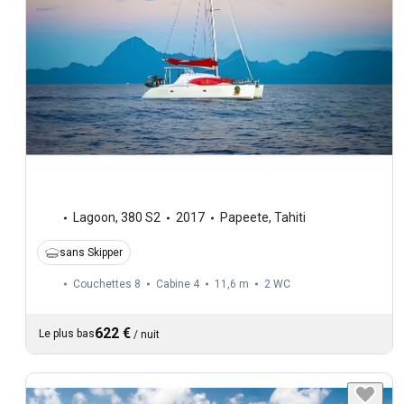
Lagoon
,
380 S2
2017
Papeete, Tahiti
sans Skipper
Couchettes 8
Cabine 4
11,6 m
2
WC
622 €
Le plus bas
/
nuit