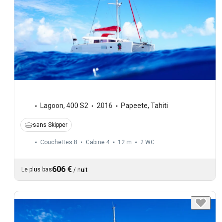
Lagoon
,
400 S2
2016
Papeete, Tahiti
sans Skipper
Couchettes 8
Cabine 4
12 m
2
WC
606 €
Le plus bas
/
nuit