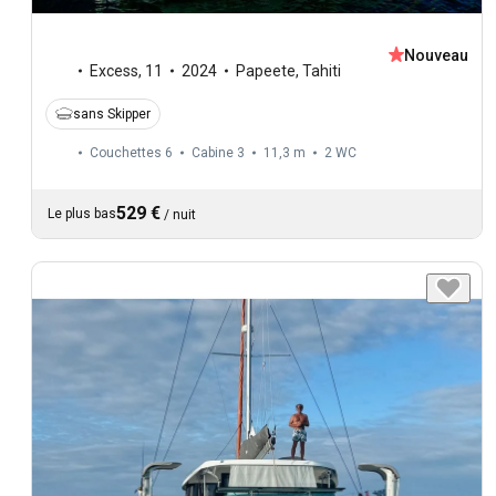
Nouveau
Excess
,
11
2024
Papeete, Tahiti
sans Skipper
Couchettes 6
Cabine 3
11,3 m
2
WC
529 €
Le plus bas
/
nuit