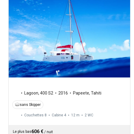
Lagoon
,
400 S2
2016
Papeete, Tahiti
sans Skipper
Couchettes 8
Cabine 4
12 m
2
WC
606 €
Le plus bas
/
nuit