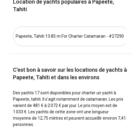
Location de yachts populaires à Papeete,
Quelles sont les destinations et itinéraires
Tahiti
populaires pour une location de yacht à Papeete ?
Louer un yacht à Papeete ouvre un monde de destinations
enchanteresses. Commencez votre voyage depuis la
Papeete, Tahiti 13.85 m For Charter Catamaran - #27290
P
Marina Taina et naviguez vers Moorea, l'île de l'amour.
Poursuivez plus au nord pour découvrir Huahine, Raiatea,
Tahaa et la renommée mondiale Bora Bora, chaque île
offrant des expériences uniques en cours de route.
Explorez les lagons, les récifs coralliens époustouflants et la
C'est bon à savoir sur les locations de yachts à
vie marine vibrante au cours de votre aventure de location
de bateau à Papeete.
Papeete, Tahiti et dans les environs
Quelle est la meilleure période pour louer un yacht
Des yachts 17 sont disponibles pour charter un yacht à
à Papeete ?
Papeete, tahiti. Il s'agit notamment de catamaran. Les prix
varient de 481 € à 2 072 € par jour. Le prix moyen est de
La période idéale pour louer un yacht à Papeete est pendant
1 033 €. Les yachts de cette zone ont une longueur
la saison sèche, de mai à octobre. Les températures restent
moyenne de 12,75 mètres et peuvent accueillir environ 7,41
confortables et les conditions de vent sont idéales pour la
personnes.
navigation. Profitez d'événements saisonniers comme le
coloré festival Heiva ou la vibrante course de pirogues