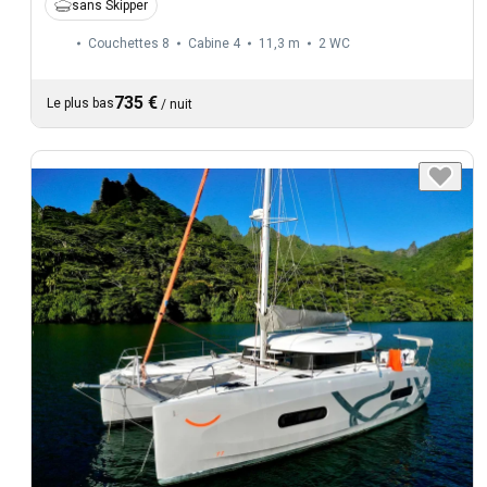
sans Skipper
Couchettes 8
Cabine 4
11,3 m
2
WC
735 €
Le plus bas
/
nuit