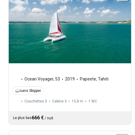
Ocean Voyager
,
53
2019
Papeete, Tahiti
sans Skipper
Couchettes 5
Cabine 3
15,8 m
1
WC
666 €
Le plus bas
/
nuit