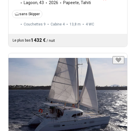
Lagoon
,
43
2026
Papeete, Tahiti
sans Skipper
Couchettes 9
Cabine 4
13,8 m
4
WC
1 432 €
Le plus bas
/
nuit