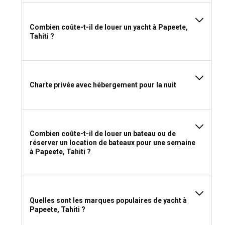
services bien complets. Des mouillages dans les îles
environnantes comme Moorea et Bora Bora offrent
également des emplacements pittoresques pour votre
Combien coûte-t-il de louer un yacht à Papeete,
expérience de location de yacht à Papeete.
Tahiti ?
Puis-je louer un yacht pour organiser un
événement à bord à Papeete ?
Charte privée avec hébergement pour la nuit
Oui, organiser des événements à bord pendant votre
voyage de location de yacht à Papeete est fortement
encouragé. Des célébrations d'anniversaire intimes aux
réunions d'affaires uniques, les locations de yachts à
Papeete offrent le cadre idéal pour accueillir des
Combien coûte-t-il de louer un bateau ou de
événements inoubliables.
réserver un location de bateaux pour une semaine
à Papeete, Tahiti ?
Dois-je louer un yacht à Papeete avec ou sans
skipper ?
La décision de louer un bateau à Papeete avec un skipper
Quelles sont les marques populaires de yacht à
ou d'opter pour une location sans équipage dépend
Papeete, Tahiti ?
grandement de vos compétences et préférences. Un