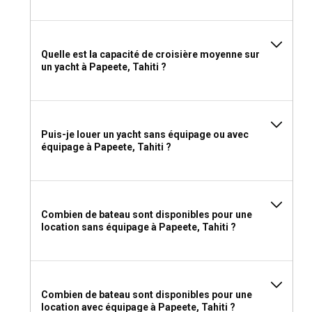
l'obtention de ces permis garantit un voyage relaxant et
sécurisé.
Que faut-il emporter pour une location de yacht à
Quelle est la capacité de croisière moyenne sur
Papeete ?
un yacht à Papeete, Tahiti ?
Les indispensables à emporter pour votre location de yacht
à Papeete incluent des vêtements légers et respirants, des
maillots de bain, des sacs étanches, une paire de
Puis-je louer un yacht sans équipage ou avec
chaussures robuste pour la randonnée et des équipements
équipage à Papeete, Tahiti ?
de sécurité personnelle. N'oubliez pas d'apporter de la
crème solaire et un bon appareil photo pour capturer le
spectacle envié.
Combien de bateau sont disponibles pour une
location sans équipage à Papeete, Tahiti ?
Combien de bateau sont disponibles pour une
location avec équipage à Papeete, Tahiti ?