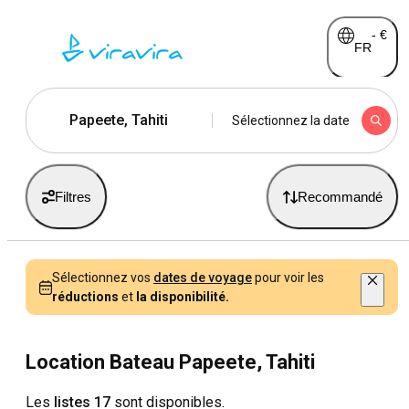
-
€
FR
Papeete, Tahiti
Sélectionnez la date
Filtres
Recommandé
Sélectionnez vos
dates de voyage
pour voir les
réductions
et
la disponibilité.
Location Bateau Papeete, Tahiti
Les
listes 17
sont disponibles.