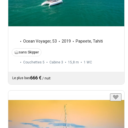
Ocean Voyager
,
53
2019
Papeete, Tahiti
sans Skipper
Couchettes 5
Cabine 3
15,8 m
1
WC
666 €
Le plus bas
/
nuit