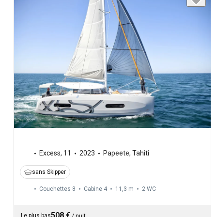
Excess
,
11
2023
Papeete, Tahiti
sans Skipper
Couchettes 8
Cabine 4
11,3 m
2
WC
508 €
Le plus bas
/
nuit