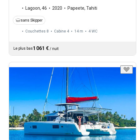
Lagoon
,
46
2020
Papeete, Tahiti
sans Skipper
Couchettes 8
Cabine 4
14 m
4
WC
1 061 €
Le plus bas
/
nuit