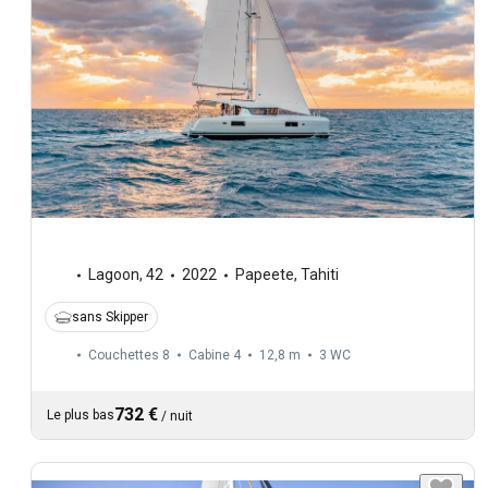
Lagoon
,
42
2022
Papeete, Tahiti
sans Skipper
Couchettes 8
Cabine 4
12,8 m
3
WC
732 €
Le plus bas
/
nuit