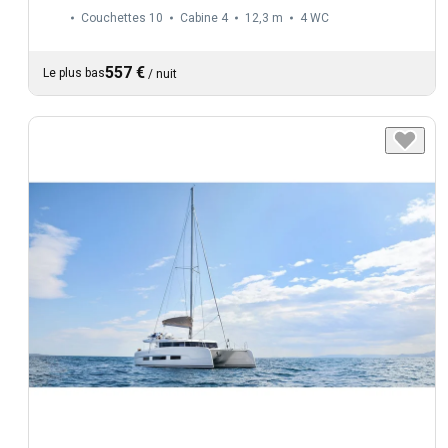
Couchettes 10
Cabine 4
12,3 m
4
WC
557 €
Le plus bas
/
nuit