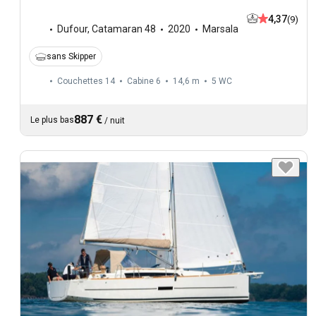
4,37
(9)
Dufour
,
Catamaran 48
2020
Marsala
sans Skipper
Couchettes 14
Cabine 6
14,6 m
5
WC
887 €
Le plus bas
/
nuit