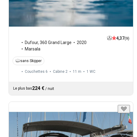
4,37
(9)
Dufour
,
360 Grand Large
2020
Marsala
sans Skipper
Couchettes 6
Cabine 2
11 m
1
WC
224 €
Le plus bas
/
nuit