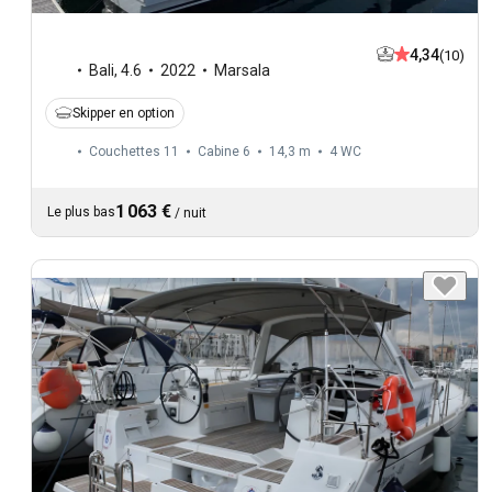
4,34
(10)
Bali
,
4.6
2022
Marsala
Skipper en option
Couchettes 11
Cabine 6
14,3 m
4
WC
1 063 €
Le plus bas
/
nuit