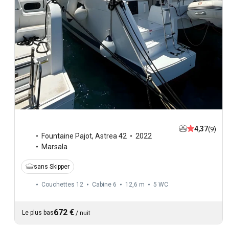
4,37
(9)
Fountaine Pajot
,
Astrea 42
2022
Marsala
sans Skipper
Couchettes 12
Cabine 6
12,6 m
5
WC
672 €
Le plus bas
/
nuit