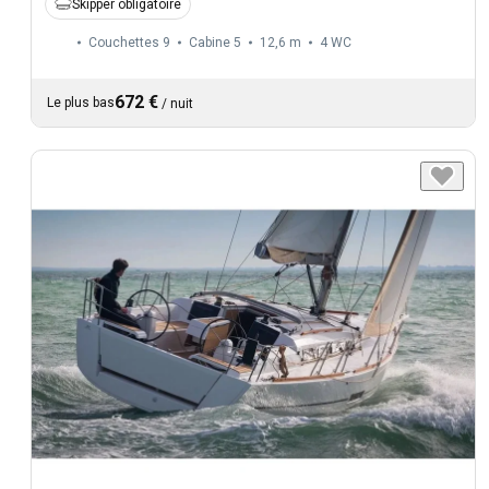
Skipper obligatoire
Couchettes 9
Cabine 5
12,6 m
4
WC
672 €
Le plus bas
/
nuit