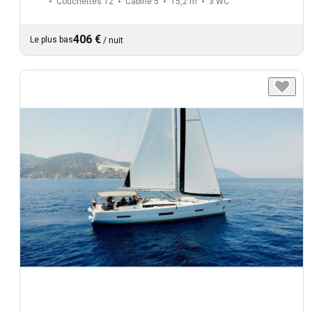
Couchettes 12
Cabine 5
15,2 m
3
WC
406 €
Le plus bas
/
nuit