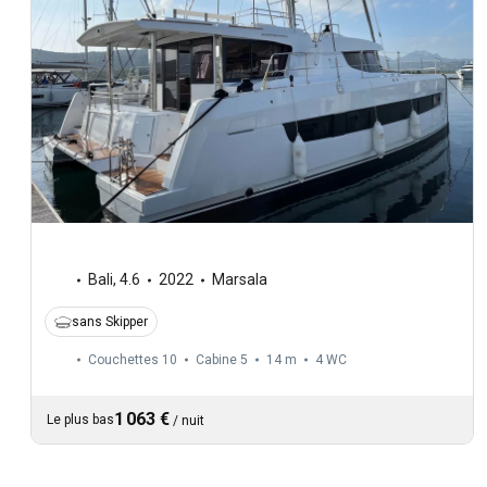
Bali
,
4.6
2022
Marsala
sans Skipper
Couchettes 10
Cabine 5
14 m
4
WC
1 063 €
Le plus bas
/
nuit