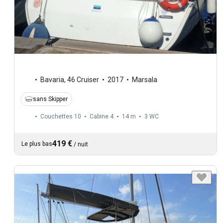
Bavaria
,
46 Cruiser
2017
Marsala
sans Skipper
Couchettes 10
Cabine 4
14 m
3
WC
419 €
Le plus bas
/
nuit