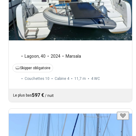
Lagoon
,
40
2024
Marsala
Skipper obligatoire
Couchettes 10
Cabine 4
11,7 m
4
WC
597 €
Le plus bas
/
nuit