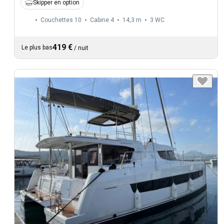
Skipper en option
Couchettes 10
Cabine 4
14,3 m
3
WC
419 €
Le plus bas
/
nuit