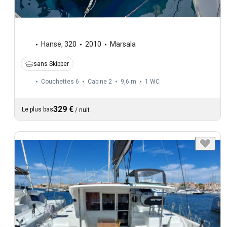
Hanse
,
320
2010
Marsala
sans Skipper
Couchettes 6
Cabine 2
9,6 m
1
WC
329 €
Le plus bas
/
nuit