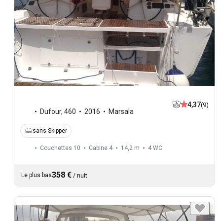
4,37
(9)
Dufour
,
460
2016
Marsala
sans Skipper
Couchettes 10
Cabine 4
14,2 m
4
WC
358 €
Le plus bas
/
nuit