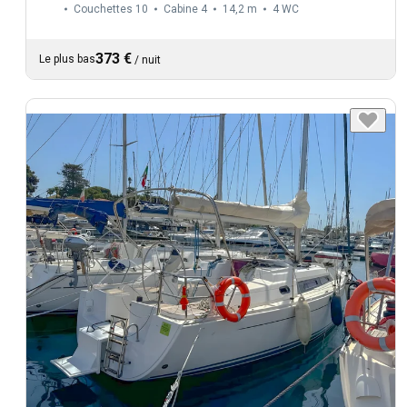
Couchettes 10
Cabine 4
14,2 m
4
WC
373 €
Le plus bas
/
nuit