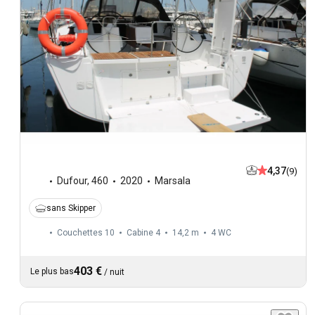
4,37
(9)
Dufour
,
460
2020
Marsala
sans Skipper
Couchettes 10
Cabine 4
14,2 m
4
WC
403 €
Le plus bas
/
nuit