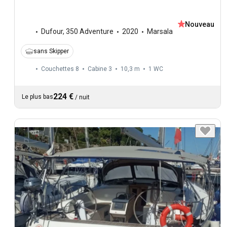
Nouveau
Dufour
,
350 Adventure
2020
Marsala
sans Skipper
Couchettes 8
Cabine 3
10,3 m
1
WC
224 €
Le plus bas
/
nuit