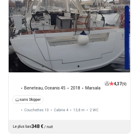
4,37
(9)
Beneteau
,
Oceanis 45
2018
Marsala
sans Skipper
Couchettes 10
Cabine 4
13,8 m
2
WC
348 €
Le plus bas
/
nuit