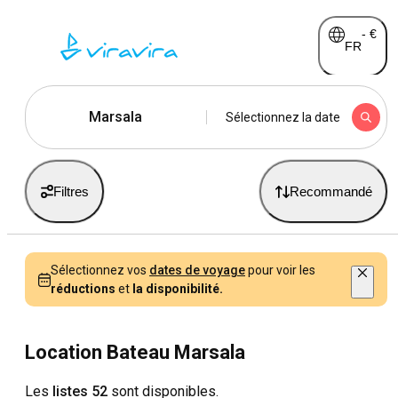
-
€
FR
Marsala
Sélectionnez la date
Filtres
Recommandé
Sélectionnez vos
dates de voyage
pour voir les
réductions
et
la disponibilité.
Location Bateau Marsala
Les
listes 52
sont disponibles.