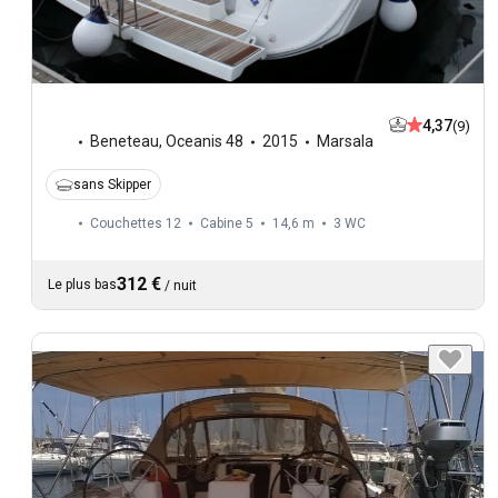
4,37
(9)
Beneteau
,
Oceanis 48
2015
Marsala
sans Skipper
Couchettes 12
Cabine 5
14,6 m
3
WC
312 €
Le plus bas
/
nuit