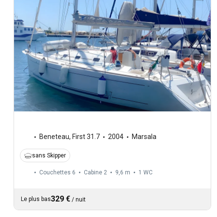
Beneteau
,
First 31.7
2004
Marsala
sans Skipper
Couchettes 6
Cabine 2
9,6 m
1
WC
329 €
Le plus bas
/
nuit