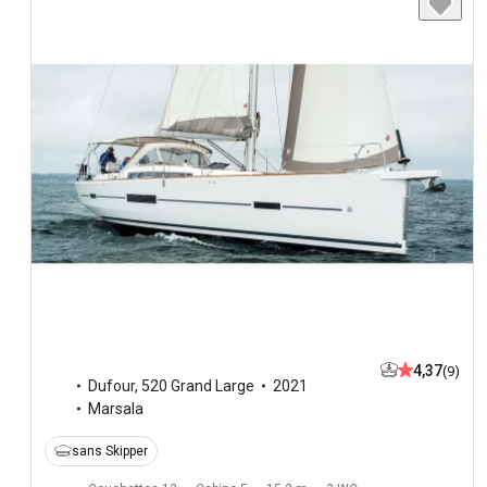
4,37
(9)
Dufour
,
520 Grand Large
2021
Marsala
sans Skipper