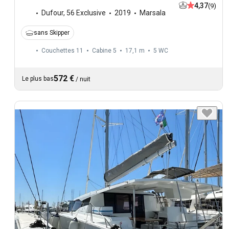
4,37
(9)
Dufour
,
56 Exclusive
2019
Marsala
sans Skipper
Couchettes 11
Cabine 5
17,1 m
5
WC
572 €
Le plus bas
/
nuit