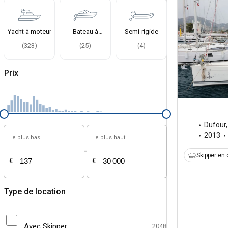
Yacht à moteur
Bateau à
Semi-rigide
moteur
(
323
)
(
25
)
(
4
)
Prix
Dufour
2013
Le plus bas
Le plus haut
-
Skipper en 
€
€
Type de location
Avec Skipper
2048