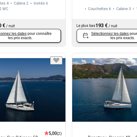
tes 4
Cabine 2
Invités 6
2
WC
Couchettes 6
Cabine 3
0 €
193 €
Le plus bas
/
nuit
/
nuit
ionnez les dates
pour connaître
Sélectionnez les dates
pour
les prix exacts.
les prix exacts.
5,00
(2)