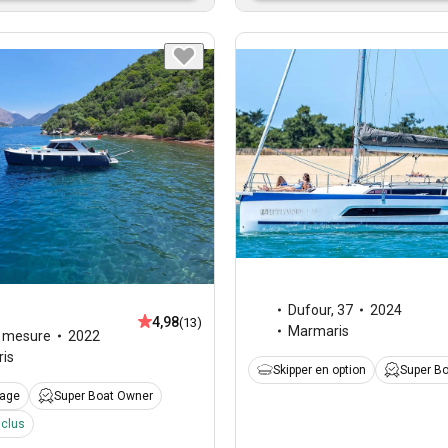
Dufour
,
37
2024
4,98
(13)
Marmaris
r mesure
2022
is
Skipper en option
Super B
page
Super Boat Owner
nclus