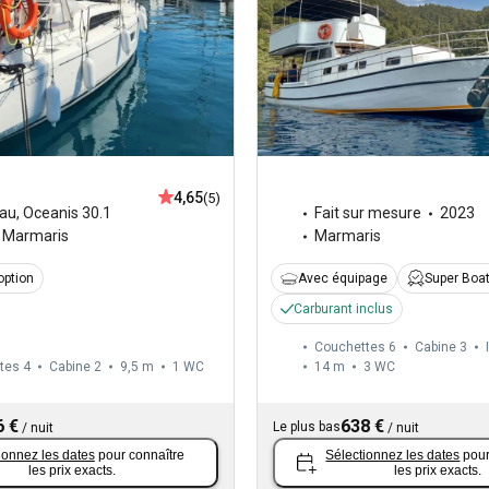
4,65
(5)
au
,
Oceanis 30.1
Fait sur mesure
2023
Marmaris
Marmaris
option
Avec équipage
Super Boa
Carburant inclus
Couchettes 6
Cabine 3
tes 4
Cabine 2
9,5 m
1
WC
14 m
3
WC
6 €
638 €
Le plus bas
/
nuit
/
nuit
ionnez les dates
pour connaître
Sélectionnez les dates
pour
les prix exacts.
les prix exacts.