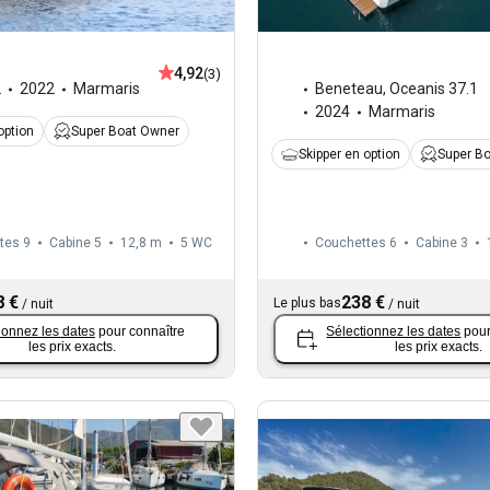
4,92
(3)
2
2022
Marmaris
Beneteau
,
Oceanis 37.1
2024
Marmaris
option
Super Boat Owner
Skipper en option
Super B
tes 9
Cabine 5
12,8 m
5
WC
Couchettes 6
Cabine 3
8 €
238 €
Le plus bas
/
nuit
/
nuit
ionnez les dates
pour connaître
Sélectionnez les dates
pour
les prix exacts.
les prix exacts.