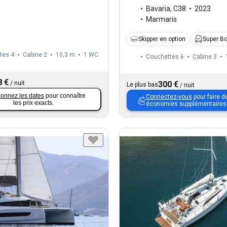
Bavaria
,
C38
2023
Marmaris
Skipper en option
Super B
tes 4
Cabine 2
10,3 m
1
WC
Couchettes 6
Cabine 3
8 €
/
nuit
300 €
Le plus bas
/
nuit
ionnez les dates
pour connaître
Connectez-vous
pour faire d
les prix exacts.
économies supplémentaires