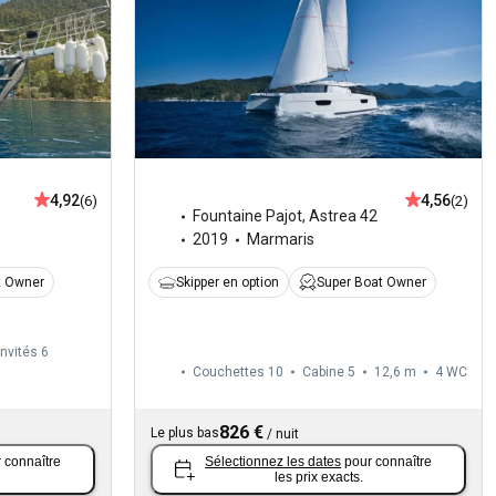
4,92
4,56
(6)
(2)
Fountaine Pajot
,
Astrea 42
2019
Marmaris
t Owner
Skipper en option
Super Boat Owner
Invités 6
Couchettes 10
Cabine 5
12,6 m
4
WC
826 €
Le plus bas
/
nuit
 connaître
Sélectionnez les dates
pour connaître
les prix exacts.