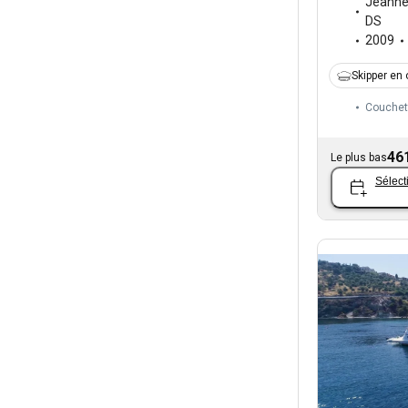
Jeann
DS
2009
Skipper en 
Couchet
46
Le plus bas
Sélect