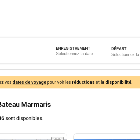
ENREGISTREMENT
DÉPART
ez vos
dates de voyage
pour voir les
réductions
et
la disponibilité.
Bateau Marmaris
36
sont disponibles.