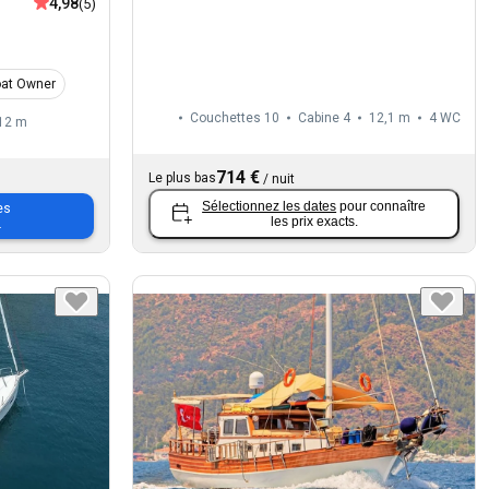
4,98
(5)
oat Owner
Couchettes 10
Cabine 4
12,1 m
4
WC
12 m
714 €
Le plus bas
/
nuit
Sélectionnez les dates
pour connaître
es
les prix exacts.
.