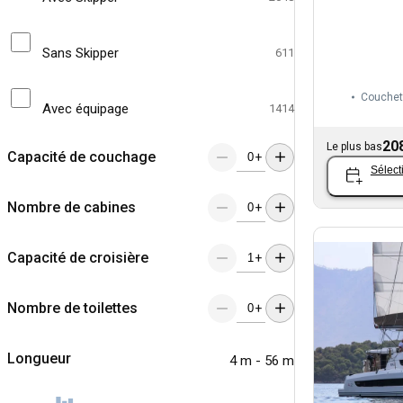
Sans Skipper
611
Couchet
Avec équipage
1414
20
Le plus bas
Capacité de couchage
+
Sélect
Nombre de cabines
+
Capacité de croisière
+
Nombre de toilettes
+
Longueur
4 m - 56 m