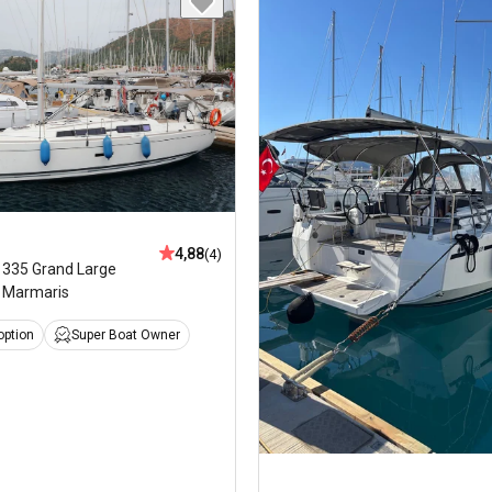
4,88
(4)
,
335 Grand Large
Marmaris
option
Super Boat Owner