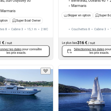
eau
,
Sun Odyssey 50
Beneteau
,
Oceanis 40
Marmaris
Marmaris
Skipper en option
Super B
option
Super Boat Owner
tes 8
Cabine 3
15,1 m
2
WC
Couchettes 8
Cabine 3
1 €
316 €
Le plus bas
/
nuit
/
nuit
ionnez les dates
pour connaître
Sélectionnez les dates
pour
les prix exacts.
les prix exacts.