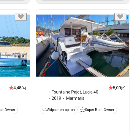
4,48
5,00
(4)
(2)
Fountaine Pajot
,
Lucia 40
2019
Marmaris
oat Owner
Skipper en option
Super Boat Owner