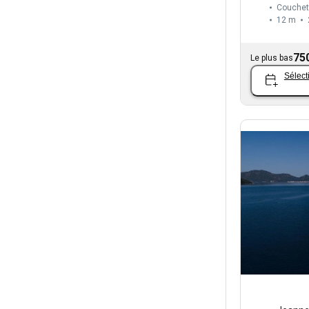
Couchet
12 m
75
Le plus bas
Sélect