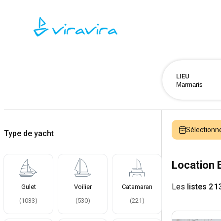
LIEU
Sélectionn
Type de yacht
Location 
Les
listes 2 1
Gulet
Voilier
Catamaran
(
1033
)
(
530
)
(
221
)