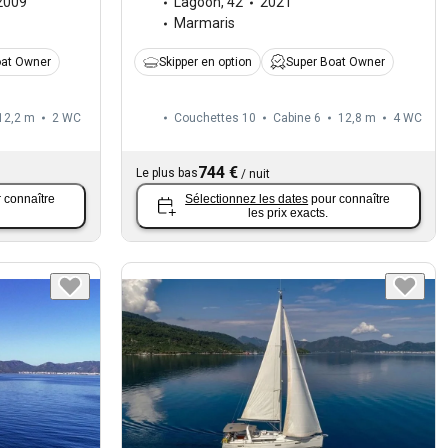
2009
Lagoon
,
42
2021
Marmaris
oat Owner
Skipper en option
Super Boat Owner
12,2 m
2
WC
Couchettes 10
Cabine 6
12,8 m
4
WC
744 €
Le plus bas
/
nuit
 connaître
Sélectionnez les dates
pour connaître
les prix exacts.