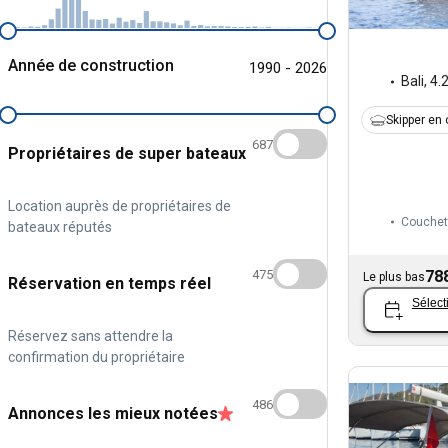
Année de construction
1990 - 2026
Bali
,
4.
Skipper en 
687
Propriétaires de super bateaux
Location auprès de propriétaires de
Couchet
bateaux réputés
475
78
Le plus bas
Réservation en temps réel
Sélect
Réservez sans attendre la
confirmation du propriétaire
486
Annonces les mieux notées