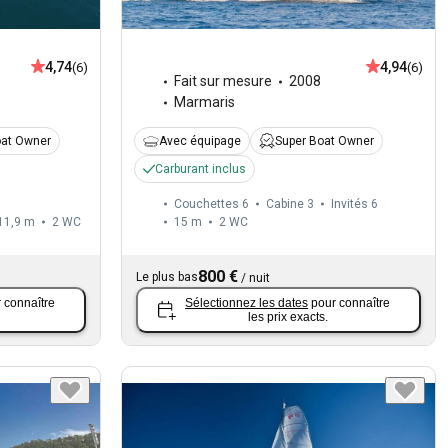
4,74
4,94
(6)
(6)
Fait sur mesure
2008
Marmaris
oat Owner
Avec équipage
Super Boat Owner
Carburant inclus
Couchettes 6
Cabine 3
Invités 6
11,9 m
2
WC
15 m
2
WC
800 €
Le plus bas
/
nuit
 connaître
Sélectionnez les dates
pour connaître
les prix exacts.