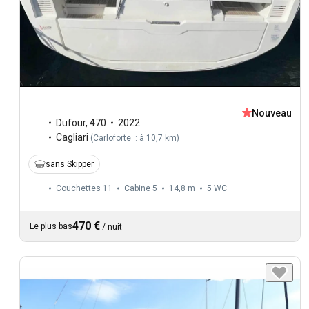
Nouveau
Dufour
,
470
2022
Cagliari
(
Carloforte : à 10,7 km
)
sans Skipper
Couchettes 11
Cabine 5
14,8 m
5
WC
470 €
Le plus bas
/
nuit