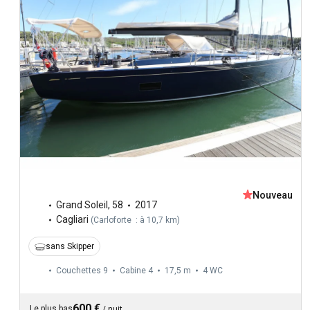
Nouveau
Grand Soleil
,
58
2017
Cagliari
(
Carloforte : à 10,7 km
)
sans Skipper
Couchettes 9
Cabine 4
17,5 m
4
WC
600 €
Le plus bas
/
nuit