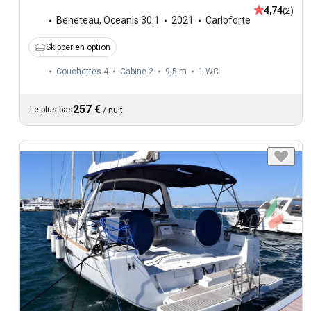
4,74
(2)
Beneteau
,
Oceanis 30.1
2021
Carloforte
Skipper en option
Couchettes 4
Cabine 2
9,5 m
1
WC
257 €
Le plus bas
/
nuit