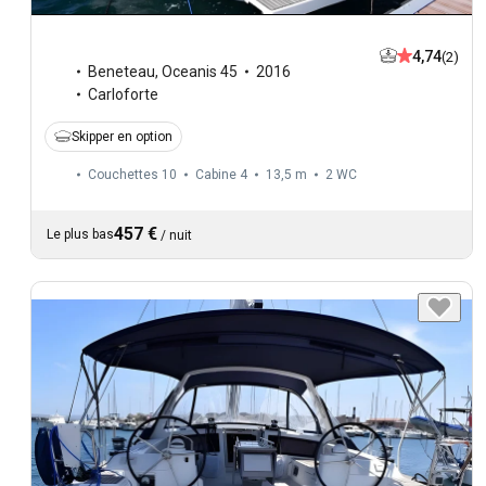
4,74
(2)
Beneteau
,
Oceanis 45
2016
Carloforte
Skipper en option
Couchettes 10
Cabine 4
13,5 m
2
WC
457 €
Le plus bas
/
nuit