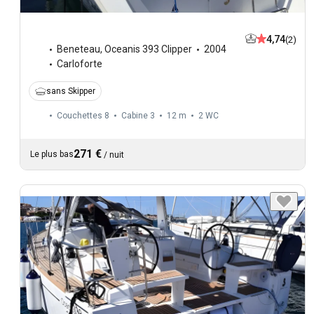
4,74
(2)
Beneteau
,
Oceanis 393 Clipper
2004
Carloforte
sans Skipper
Couchettes 8
Cabine 3
12 m
2
WC
271 €
Le plus bas
/
nuit