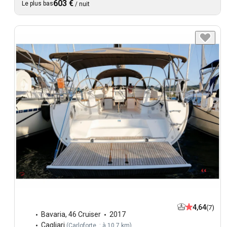
603 €
Le plus bas
/
nuit
4,64
(7)
Bavaria
,
46 Cruiser
2017
Cagliari
(
Carloforte : à 10,7 km
)