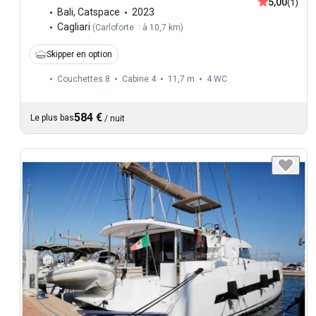
5,00
(1)
Bali
,
Catspace
2023
Cagliari
(
Carloforte : à 10,7 km
)
Skipper en option
Couchettes 8
Cabine 4
11,7 m
4
WC
584 €
Le plus bas
/
nuit