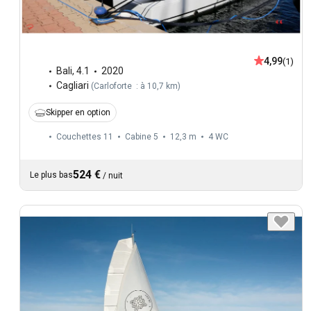
4,99
(1)
Bali
,
4.1
2020
Cagliari
(
Carloforte : à 10,7 km
)
Skipper en option
Couchettes 11
Cabine 5
12,3 m
4
WC
524 €
Le plus bas
/
nuit