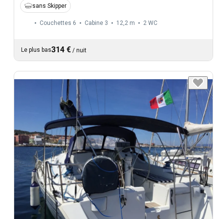
sans Skipper
Couchettes 6
Cabine 3
12,2 m
2
WC
314 €
Le plus bas
/
nuit