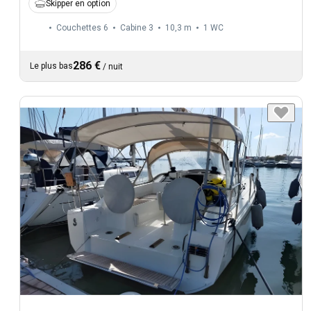
Skipper en option
Couchettes 6
Cabine 3
10,3 m
1
WC
286 €
Le plus bas
/
nuit