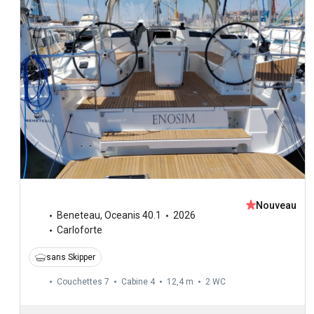
Nouveau
Beneteau
,
Oceanis 40.1
2026
Carloforte
sans Skipper
Couchettes 7
Cabine 4
12,4 m
2
WC