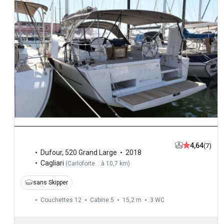
4,64
(7)
Dufour
,
520 Grand Large
2018
Cagliari
(
Carloforte : à 10,7 km
)
sans Skipper
Couchettes 12
Cabine 5
15,2 m
3
WC