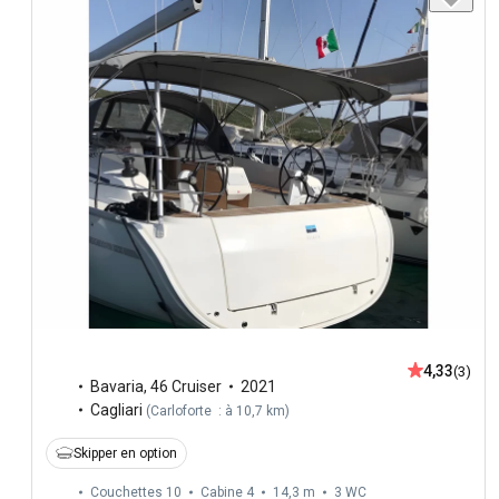
4,33
(3)
Bavaria
,
46 Cruiser
2021
Cagliari
(
Carloforte : à 10,7 km
)
Skipper en option
Couchettes 10
Cabine 4
14,3 m
3
WC