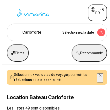
-
€
FR
Carloforte
Sélectionnez la date
Filtres
Recommandé
Sélectionnez vos
dates de voyage
pour voir les
réductions
et
la disponibilité.
Location Bateau Carloforte
Les
listes 49
sont disponibles.