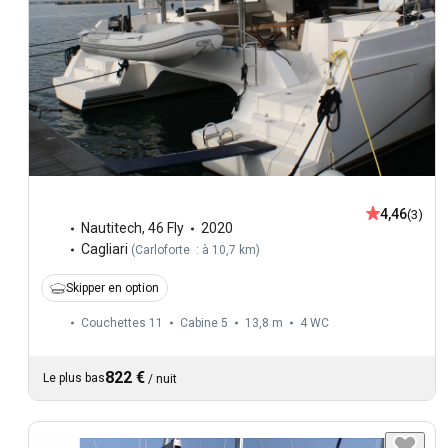
4,46
(3)
Nautitech
,
46 Fly
2020
Cagliari
(
Carloforte : à 10,7 km
)
Skipper en option
Couchettes 11
Cabine 5
13,8 m
4
WC
822 €
Le plus bas
/
nuit