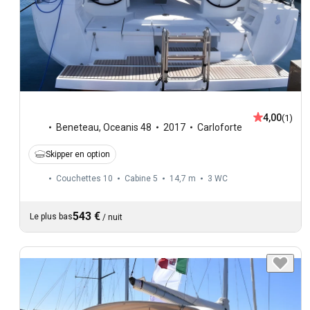
4,00
(1)
Beneteau
,
Oceanis 48
2017
Carloforte
Skipper en option
Couchettes 10
Cabine 5
14,7 m
3
WC
543 €
Le plus bas
/
nuit