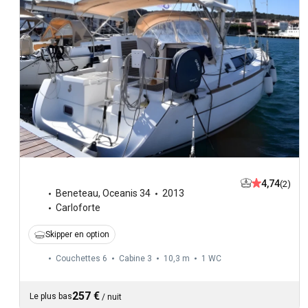
4,74
(2)
Beneteau
,
Oceanis 34
2013
Carloforte
Skipper en option
Couchettes 6
Cabine 3
10,3 m
1
WC
257 €
Le plus bas
/
nuit