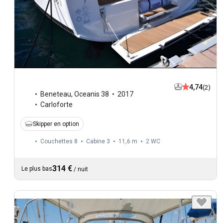
4,74
(2)
Beneteau
,
Oceanis 38
2017
Carloforte
Skipper en option
Couchettes 8
Cabine 3
11,6 m
2
WC
314 €
Le plus bas
/
nuit