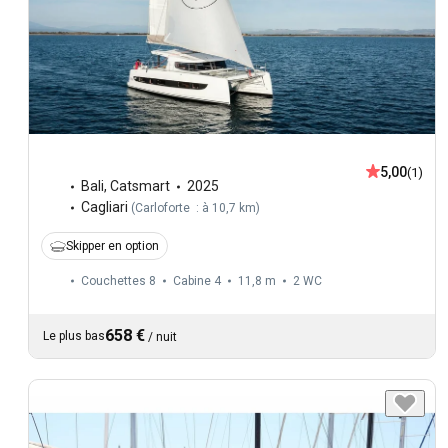
5,00
(1)
Bali
,
Catsmart
2025
Cagliari
(
Carloforte : à 10,7 km
)
Skipper en option
Couchettes 8
Cabine 4
11,8 m
2
WC
658 €
Le plus bas
/
nuit