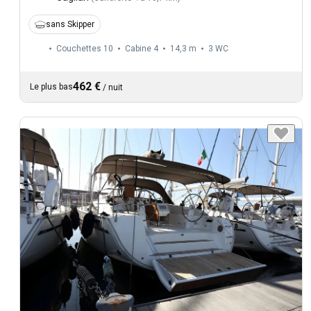
sans Skipper
Couchettes 10
Cabine 4
14,3 m
3
WC
462 €
Le plus bas
/
nuit