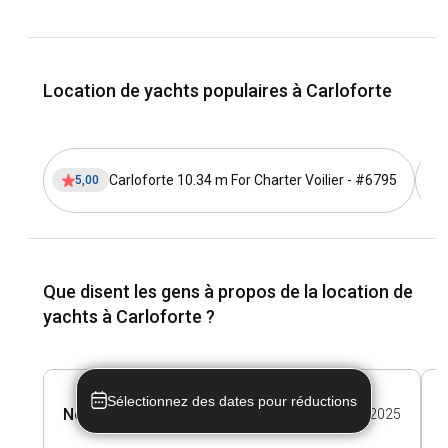
charmantes. Le Lido Carlotilla est un point chaud pour les
yachts, tandis que naviguer autour du phare de Capo
Sandalo est un favori parmi les marins pour ses vues à
couper le souffle.
Location de yachts populaires à Carloforte
Quelle est la meilleure période pour louer un yacht
à Carloforte ?
Carloforte 10.34 m For Charter Voilier - #6795
5,00
La période idéale pour louer un yacht à Carloforte s'étend
de mai à septembre, lorsque la température de la mer est
chaude et que le temps est parfait pour naviguer. La saison
creuse au printemps ou en automne offre encore une
excellente expérience de navigation avec moins de foules.
Que disent les gens à propos de la location de
yachts à Carloforte ?
Comment sont les conditions météorologiques et
de navigation à Carloforte ?
Des conditions de navigation parfaites vous attendent à
Sélectionnez des dates pour réductions
Carloforte. Avec des températures moyennes d'été autour
Nolwenn L.
01 Sep 2025
de 24°C et de faibles précipitations, naviguer dans ces eaux
tempérées est un pur plaisir. Les courants marins sont