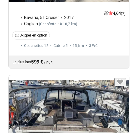
4,64
(7)
Bavaria
,
51 Cruiser
2017
Cagliari
(
Carloforte : à 10,7 km
)
Skipper en option
Couchettes 12
Cabine 5
15,6 m
3
WC
599 €
Le plus bas
/
nuit