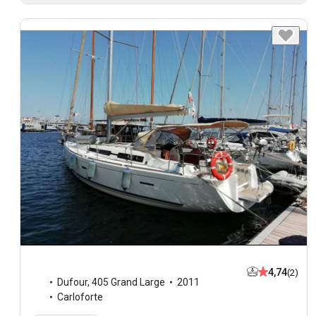
4,74
(2)
Dufour
,
405 Grand Large
2011
Carloforte