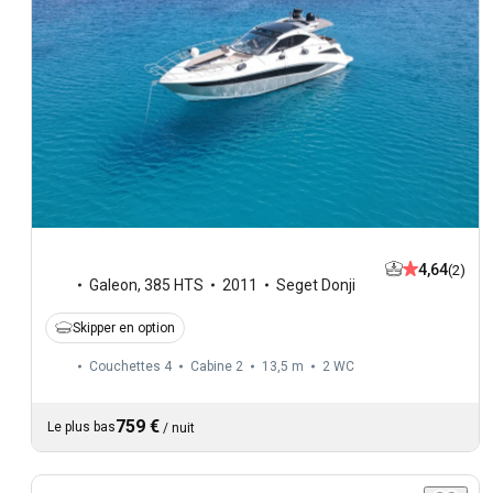
4,64
(2)
Galeon
,
385 HTS
2011
Seget Donji
Skipper en option
Couchettes 4
Cabine 2
13,5 m
2
WC
759 €
Le plus bas
/
nuit