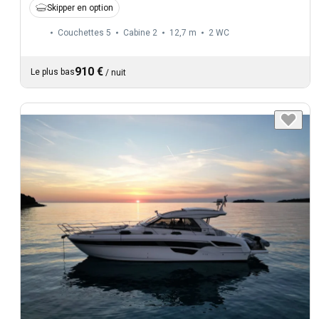
Skipper en option
Couchettes 5
Cabine 2
12,7 m
2
WC
910 €
Le plus bas
/
nuit