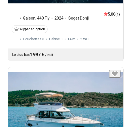
5,00
(1)
Galeon
,
440 Fly
2024
Seget Donji
Skipper en option
Couchettes 6
Cabine 3
14 m
2
WC
1 997 €
Le plus bas
/
nuit