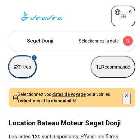
-
€
FR
Seget Donji
Sélectionnez la date
1
Filtres
Recommandé
Sélectionnez vos
dates de voyage
pour voir les
réductions
et
la disponibilité.
Location Bateau Moteur Seget Donji
Les
listes 120
sont disponibles.
Effacer les filtres