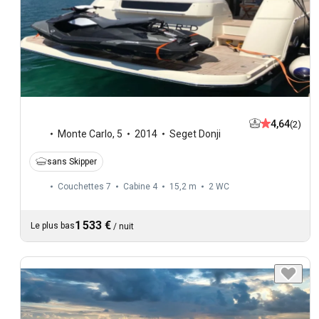
4,64
(2)
Monte Carlo
,
5
2014
Seget Donji
sans Skipper
Couchettes 7
Cabine 4
15,2 m
2
WC
1 533 €
Le plus bas
/
nuit