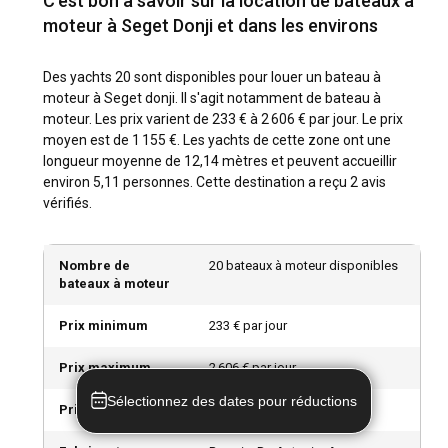
C'est bon à savoir sur la location de bateaux à
septembre à octobre, est le moment idéal pour visiter.
moteur à Seget Donji et dans les environs
Comment sont les conditions météorologiques et
Des yachts 20 sont disponibles pour louer un bateau à
de navigation à Seget Donji ?
moteur à Seget donji. Il s'agit notamment de bateau à
moteur. Les prix varient de 233 € à 2 606 € par jour. Le prix
Seget Donji offre des conditions de navigation idéales tout
moyen est de 1 155 €. Les yachts de cette zone ont une
au long de l'année. Les étés sont généralement chauds et
longueur moyenne de 12,14 mètres et peuvent accueillir
secs, tandis que les hivers sont doux et humides. Le vent
environ 5,11 personnes. Cette destination a reçu 2 avis
local, le Bura, pose des défis passionnants pour les
vérifiés.
navigateurs plus expérimentés. Le climat et les conditions
de vent de Seget Donji en font un lieu prisé pour la location
de bateaux à moteur.
Nombre de
20 bateaux à moteur disponibles
bateaux à moteur
Comment explorer l'histoire et la culture de Seget
Prix minimum
233 € par jour
Donji ?
Louer un bateau à moteur à Seget Donji vous permettra
Prix maximum
2 606 € par jour
d'explorer l'histoire et la culture riches de ce village de
Sélectionnez des dates pour réductions
première main. En naviguant le long de la côte, vous
Prix moyen
1 155 € par jour
découvrirez des sites archéologiques, des églises anciennes
et des maisons en pierre traditionnelles qui racontent