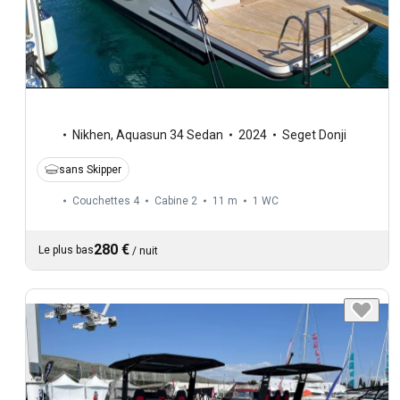
Nikhen
,
Aquasun 34 Sedan
2024
Seget Donji
sans Skipper
Couchettes 4
Cabine 2
11 m
1
WC
280 €
Le plus bas
/
nuit