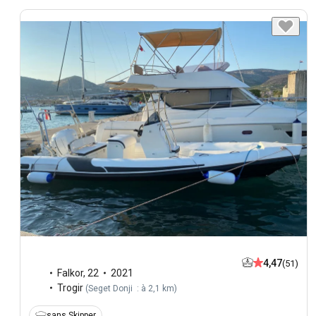
4,47
(51)
Falkor
,
22
2021
Trogir
(
Seget Donji : à 2,1 km
)
sans Skipper