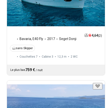
4,64
(2)
Bavaria
,
E40 Fly
2017
Seget Donji
sans Skipper
Couchettes 7
Cabine 3
12,3 m
2
WC
759 €
Le plus bas
/
nuit