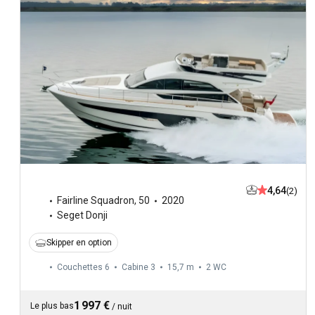
4,64
(2)
Fairline Squadron
,
50
2020
Seget Donji
Skipper en option
Couchettes 6
Cabine 3
15,7 m
2
WC
1 997 €
Le plus bas
/
nuit