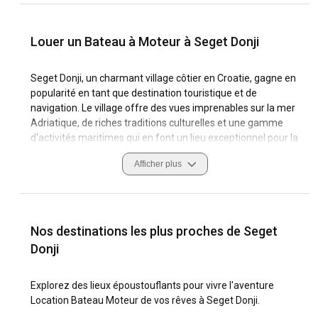
Louer un Bateau à Moteur à Seget Donji
Seget Donji, un charmant village côtier en Croatie, gagne en
popularité en tant que destination touristique et de
navigation. Le village offre des vues imprenables sur la mer
Adriatique, de riches traditions culturelles et une gamme
d'activités maritimes qui en font un lieu exceptionnel pour la
location de bateaux à moteur. En naviguant sur les eaux
Afficher plus
cristallines, vous découvrirez les caractéristiques côtières
uniques de Seget Donji, des conditions de navigation variées
et des marinas bien équipées.
Pour des aventures de navigation inoubliables, il est crucial
Nos destinations les plus proches de Seget
de vous familiariser avec les meilleures pratiques de
Donji
navigation de Seget Donji, les coutumes locales et les
mesures de sécurité. Louer un bateau à moteur à Seget
Explorez des lieux époustouflants pour vivre l'aventure
Donji vous permet d'explorer ses sites historiques,
Location Bateau Moteur de vos rêves à Seget Donji.
d'apprécier sa beauté naturelle et de vous immerger dans
une culture de la voile vibrante. Ce guide vous aide à