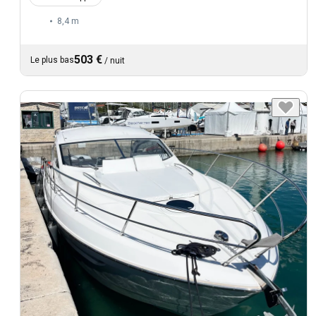
8,4 m
503 €
Le plus bas
/
nuit