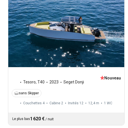
Nouveau
Tesoro
,
T40
2023
Seget Donji
sans Skipper
Couchettes 4
Cabine 2
Invités 12
12,4 m
1
WC
1 620 €
Le plus bas
/
nuit