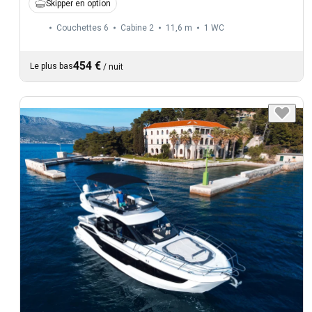
Skipper en option
Couchettes 6
Cabine 2
11,6 m
1
WC
454 €
Le plus bas
/
nuit