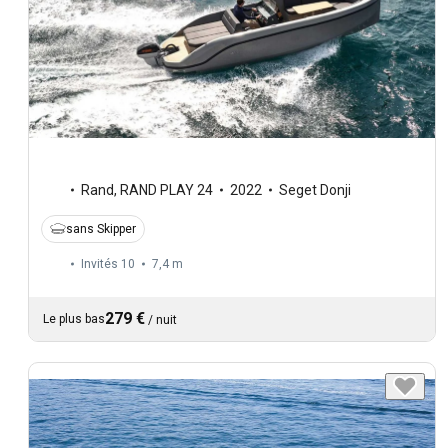
Rand
,
RAND PLAY 24
2022
Seget Donji
sans Skipper
Invités 10
7,4 m
279 €
Le plus bas
/
nuit