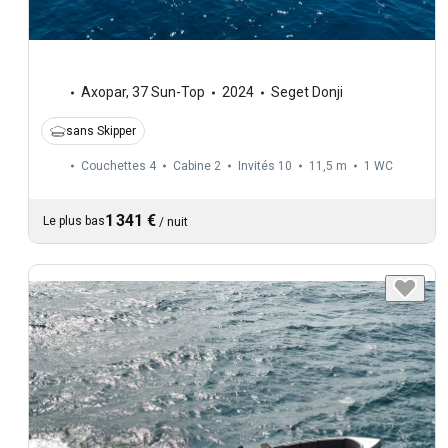
Axopar
,
37 Sun-Top
2024
Seget Donji
sans Skipper
Couchettes 4
Cabine 2
Invités 10
11,5 m
1
WC
1 341 €
Le plus bas
/
nuit