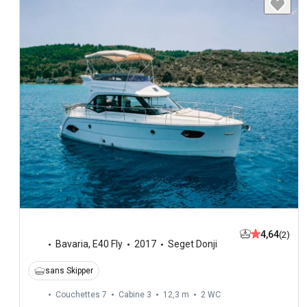
4,64
(2)
Bavaria
,
E40 Fly
2017
Seget Donji
sans Skipper
Couchettes 7
Cabine 3
12,3 m
2
WC