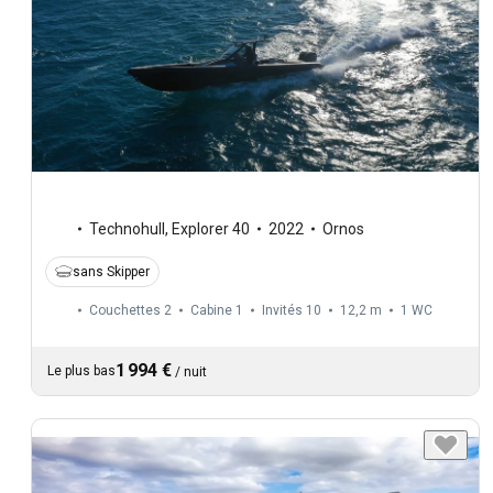
Technohull
,
Explorer 40
2022
Ornos
sans Skipper
Couchettes 2
Cabine 1
Invités 10
12,2 m
1
WC
1 994 €
Le plus bas
/
nuit