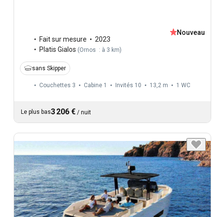
Nouveau
Fait sur mesure
2023
Platis Gialos
(
Ornos : à 3 km
)
sans Skipper
Couchettes 3
Cabine 1
Invités 10
13,2 m
1
WC
3 206 €
Le plus bas
/
nuit