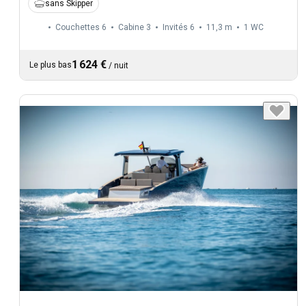
sans Skipper
Couchettes 6
Cabine 3
Invités 6
11,3 m
1
WC
1 624 €
Le plus bas
/
nuit