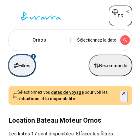
-
€
FR
Ornos
Sélectionnez la date
1
Filtres
Recommandé
Sélectionnez vos
dates de voyage
pour voir les
réductions
et
la disponibilité.
Location Bateau Moteur Ornos
Les
listes 17
sont disponibles.
Effacer les filtres