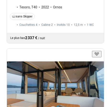
Tesoro
,
T40
2022
Ornos
sans Skipper
Couchettes 4
Cabine 2
Invités 10
12,5 m
1
WC
2 337 €
Le plus bas
/
nuit