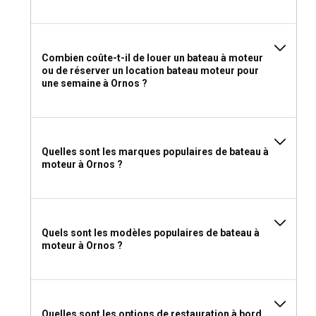
ensoleillées et un coupe-vent pour les croisières en soirée.
N'oubliez pas vos maillots de bain, votre crème solaire et
vos accessoires personnels. Assurez-vous d'emporter du
matériel de sécurité, des aides à la navigation et une carte
Combien coûte-t-il de louer un bateau à moteur
locale.
ou de réserver un location bateau moteur pour
une semaine à Ornos ?
Quelles sont les marques populaires de bateau à
moteur à Ornos ?
Quels sont les modèles populaires de bateau à
moteur à Ornos ?
Quelles sont les options de restauration à bord