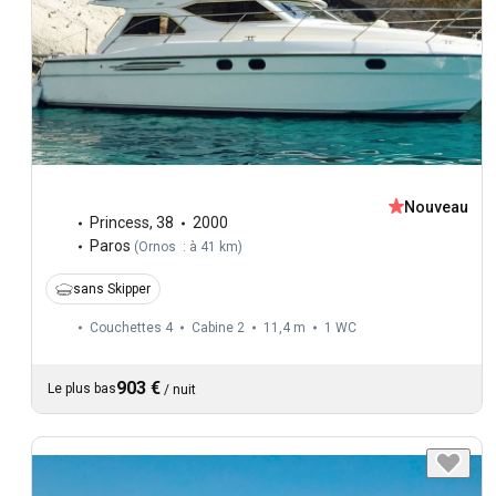
Nouveau
Princess
,
38
2000
Paros
(
Ornos : à 41 km
)
sans Skipper
Couchettes 4
Cabine 2
11,4 m
1
WC
903 €
Le plus bas
/
nuit