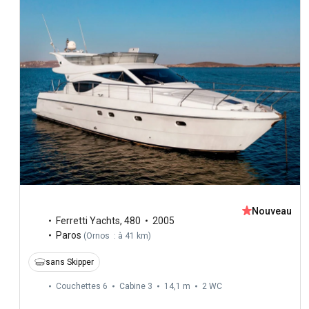
Nouveau
Ferretti Yachts
,
480
2005
Paros
(
Ornos : à 41 km
)
sans Skipper
Couchettes 6
Cabine 3
14,1 m
2
WC