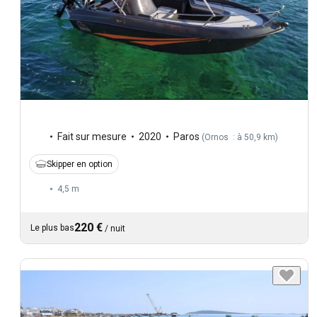
Fait sur mesure
2020
Paros
(
Ornos : à 50,9 km
)
Skipper en option
4,5 m
220 €
Le plus bas
/
nuit