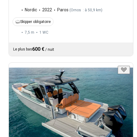
Nordic
2022
Paros
(
Ornos : à 50,9 km
)
Skipper obligatoire
7,5 m
1
WC
600 €
Le plus bas
/
nuit