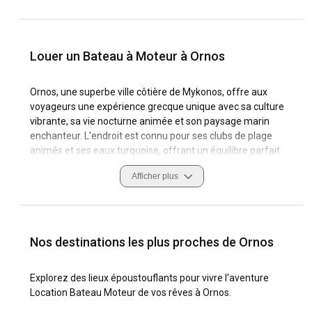
Louer un Bateau à Moteur à Ornos
Ornos, une superbe ville côtière de Mykonos, offre aux
voyageurs une expérience grecque unique avec sa culture
vibrante, sa vie nocturne animée et son paysage marin
enchanteur. L'endroit est connu pour ses clubs de plage
animés et ses eaux turquoise, offrant un équilibre parfait
entre détente et plaisir.
Afficher plus
En tant que destination de voile, Ornos est un joyau caché à
la vue de tous. Il possède des conditions de navigation
inégalées grâce à ses vents prévisibles, ses vagues calmes
et ses côtes étendues. Les marinas d'Ornos abritent une
Nos destinations les plus proches de Ornos
collection diversifiée de bateaux à moteur, offrant des
options sans équipage ou avec skipper parfaites pour une
Explorez des lieux époustouflants pour vivre l'aventure
location horaire ou hebdomadaire. Naviguer à Ornos est
Location Bateau Moteur de vos rêves à Ornos.
similaire à une Odyssée grecque, où vous rencontrez des
splendeurs côtières à couper le souffle, des sites historiques