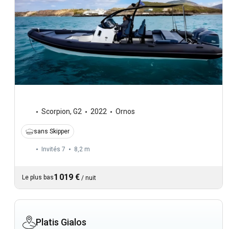
Scorpion
,
G2
2022
Ornos
sans Skipper
Invités 7
8,2 m
1 019 €
Le plus bas
/
nuit
Platis Gialos