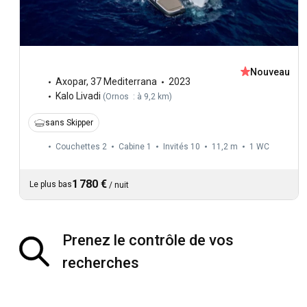
Nouveau
Axopar
,
37 Mediterrana
2023
Kalo Livadi
(
Ornos : à 9,2 km
)
sans Skipper
Couchettes 2
Cabine 1
Invités 10
11,2 m
1
WC
1 780 €
Le plus bas
/
nuit
Prenez le contrôle de vos
recherches