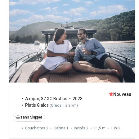
Nouveau
Axopar
,
37 XC Brabus
2023
Platis Gialos
(
Ornos : à 3 km
)
sans Skipper
Couchettes 2
Cabine 1
Invités 2
11,5 m
1
WC