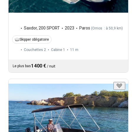
Saxdor
,
200 SPORT
2023
Paros
(
Ornos : à 50,9 km
)
Skipper obligatoire
Couchettes 2
Cabine 1
11 m
1 400 €
Le plus bas
/
nuit