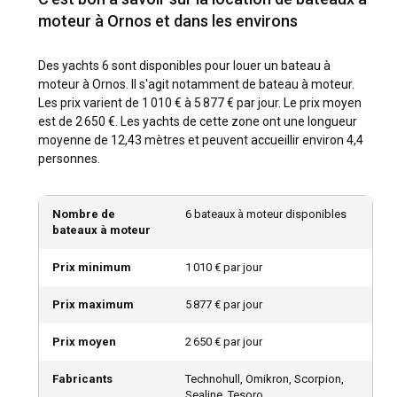
favorable à la navigation, aux visites touristiques et aux
moteur à Ornos et dans les environs
activités nautiques. Notamment, le Festival d'été de
Mykonos en juillet vaut également le coup d'œil.
Des yachts 6 sont disponibles pour louer un bateau à
Comment sont les conditions météorologiques et
moteur à Ornos. Il s'agit notamment de bateau à moteur.
de navigation à Ornos ?
Les prix varient de 1 010 € à 5 877 € par jour. Le prix moyen
est de 2 650 €. Les yachts de cette zone ont une longueur
Ornos bénéficie d'un climat méditerranéen, caractérisé par
moyenne de 12,43 mètres et peuvent accueillir environ 4,4
des étés chauds et des hivers doux. Attendez-vous à des
personnes.
vents nord-ouest prédominants offrant une expérience de
navigation exaltante. Notamment, la température de la mer
reste confortable pour la baignade tout au long de l'été.
Nombre de
6 bateaux à moteur disponibles
bateaux à moteur
Comment explorer l'histoire et la culture d'Ornos ?
Prix minimum
1 010 € par jour
Ornos a une histoire riche étroitement tissée dans son
mode de vie local. Visitez le site archéologique de Delos,
Prix maximum
5 877 € par jour
naviguez vers les moulins à vent historiques, ou promenez-
vous autour de ses maisons cycladiques traditionnelles.
Prix moyen
2 650 € par jour
Immergez-vous dans la cuisine locale à travers ses
tavernes accueillantes servant des plats traditionnels tels
Fabricants
Technohull, Omikron, Scorpion,
Sealine, Tesoro