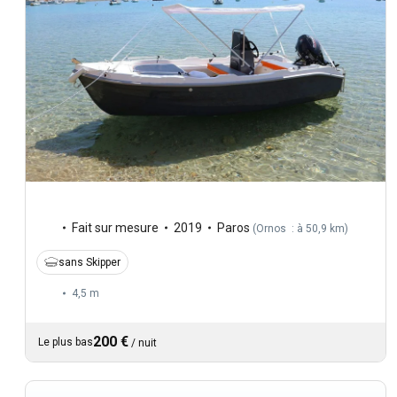
Fait sur mesure
2019
Paros
(
Ornos : à 50,9 km
)
sans Skipper
4,5 m
200 €
Le plus bas
/
nuit