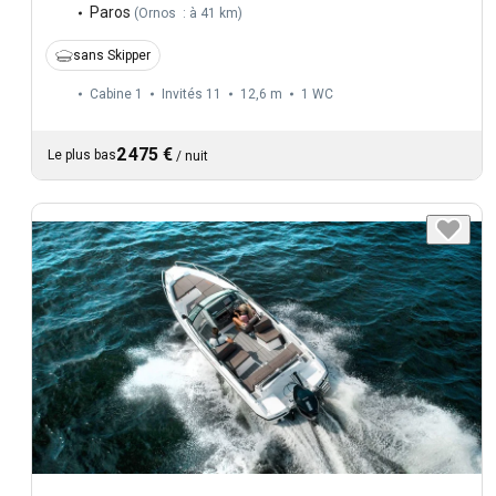
Paros
(
Ornos : à 41 km
)
sans Skipper
Cabine 1
Invités 11
12,6 m
1
WC
2 475 €
Le plus bas
/
nuit