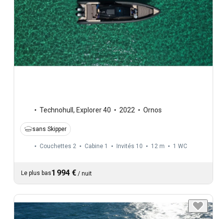
Technohull
,
Explorer 40
2022
Ornos
sans Skipper
Couchettes 2
Cabine 1
Invités 10
12 m
1
WC
1 994 €
Le plus bas
/
nuit