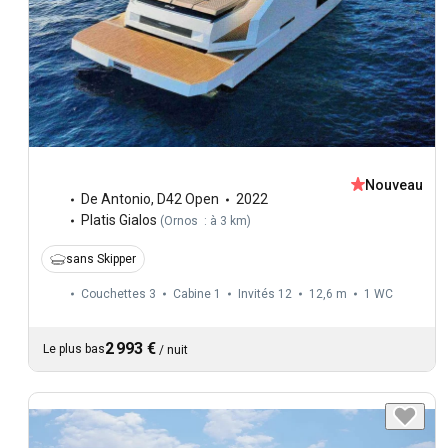
Nouveau
De Antonio
,
D42 Open
2022
Platis Gialos
(
Ornos : à 3 km
)
sans Skipper
Couchettes 3
Cabine 1
Invités 12
12,6 m
1
WC
2 993 €
Le plus bas
/
nuit