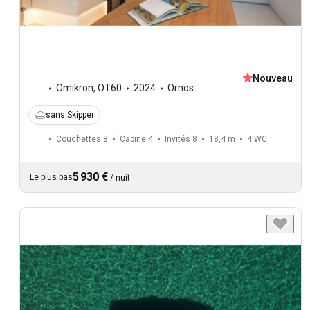
Nouveau
Omikron
,
OT60
2024
Ornos
sans Skipper
Couchettes 8
Cabine 4
Invités 8
18,4 m
4
WC
5 930 €
Le plus bas
/
nuit