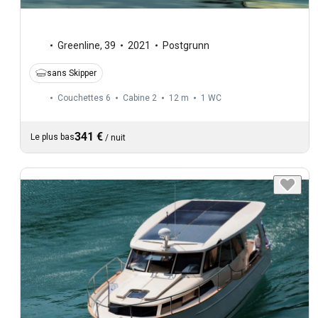
Greenline
,
39
2021
Postgrunn
sans Skipper
Couchettes 6
Cabine 2
12 m
1
WC
341 €
Le plus bas
/
nuit