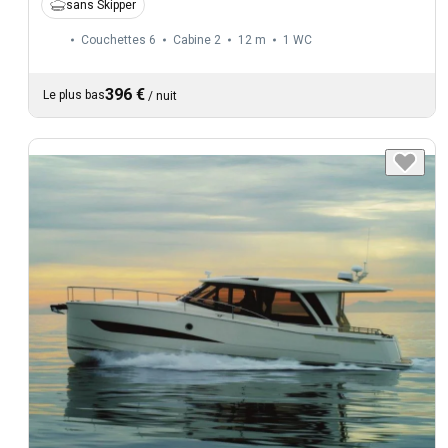
sans Skipper
Couchettes 6
Cabine 2
12 m
1
WC
396 €
Le plus bas
/
nuit