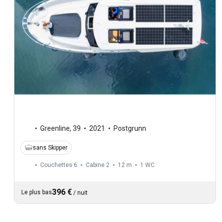
Greenline
,
39
2021
Postgrunn
sans Skipper
Couchettes 6
Cabine 2
12 m
1
WC
396 €
Le plus bas
/
nuit