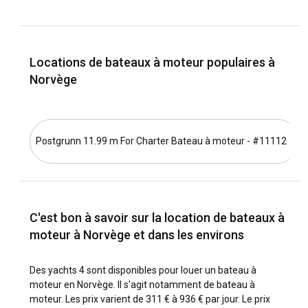
Rejoindre la Norvège est facile grâce à de nombreux vols
internationaux vers des villes comme Oslo, Bergen et
Stavanger. Si vous préférez le voyage en mer, des ferries
Locations de bateaux à moteur populaires à
relient la Norvège au Danemark et à l'Allemagne. De plus, le
Norvège
vaste réseau ferroviaire de la Norvège permet une
connexion facile à travers l'Europe.
Quelles sont les destinations et itinéraires
Postgrunn 11.99 m For Charter Bateau à moteur - #11112
populaires pour la location de bateaux à moteur en
Norvège ?
La Norvège offre des expériences de navigation variées
grâce à ses caractéristiques côtières diversifiées. Le fjord
d'Oslo est une destination idéale pour des locations à
C'est bon à savoir sur la location de bateaux à
l'heure ou à la journée. Pour un voyage prolongé, naviguez à
moteur à Norvège et dans les environs
travers le plus long fjord de Norvège, le Sognefjord, offrant
des vues envoûtantes à chaque tournant. La ville côtière de
Des yachts 4 sont disponibles pour louer un bateau à
Bergen est un autre excellent point de départ pour explorer
moteur en Norvège. Il s'agit notamment de bateau à
les îles idylliques à proximité.
moteur. Les prix varient de 311 € à 936 € par jour. Le prix