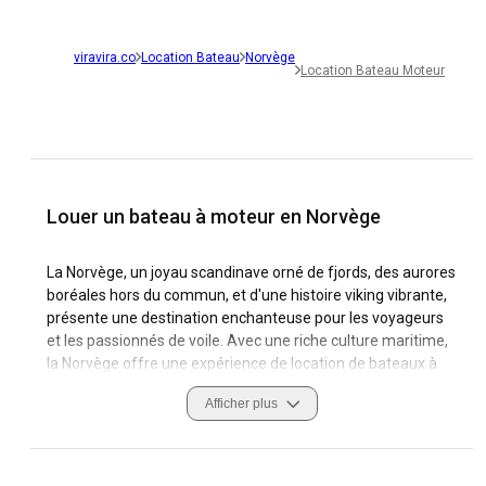
viravira.co
Location Bateau
Norvège
Location Bateau Moteur
Louer un bateau à moteur en Norvège
La Norvège, un joyau scandinave orné de fjords, des aurores
boréales hors du commun, et d'une histoire viking vibrante,
présente une destination enchanteuse pour les voyageurs
et les passionnés de voile. Avec une riche culture maritime,
la Norvège offre une expérience de location de bateaux à
moteur inégalée, que ce soit pour une navigation horaire
Afficher plus
autour de l'archipel d'Oslo, ou un voyage d'une semaine à
travers les voies navigables précieuses du Sognefjord.
Naviguer en Norvège offre l'aventure d'explorer une