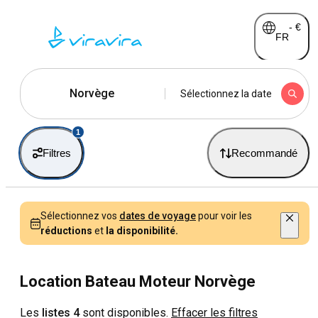
-
€
FR
Norvège
Sélectionnez la date
1
Filtres
Recommandé
Sélectionnez vos
dates de voyage
pour voir les
réductions
et
la disponibilité.
Location Bateau Moteur Norvège
Les
listes 4
sont disponibles.
Effacer les filtres