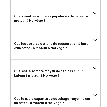
permis ?
Si vous envisagez de louer un bateau à moteur en Norvège
sans skipper, il est important de posséder un permis de
Quels sont les modèles populaires de bateau à
bateau valide. Les réglementations pour les bateaux plus
moteur à Norvège ?
petits et plus lents peuvent varier. Il est recommandé de
vérifier les dernières exigences avant votre voyage.
Que porter et emporter pour une location de bateau
Quelles sont les options de restauration à bord
à moteur en Norvège ?
d'un bateau à moteur à Norvège ?
Pour votre location de bateau à moteur en Norvège,
emportez des vêtements adaptés au temps doux à froid et
des tenues imperméables pour les averses soudaines.
N'oubliez pas de prendre des articles personnels, des cartes
Quel est le nombre moyen de cabines sur un
de navigation, des équipements de sécurité et des gadgets
bateau à moteur à Norvège ?
de divertissement pour un voyage confortable et sûr.
Quelle est la capacité de couchage moyenne sur
un bateau à moteur à Norvège ?