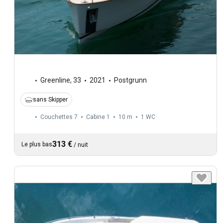
Greenline
,
33
2021
Postgrunn
sans Skipper
Couchettes 7
Cabine 1
10 m
1
WC
313 €
Le plus bas
/
nuit