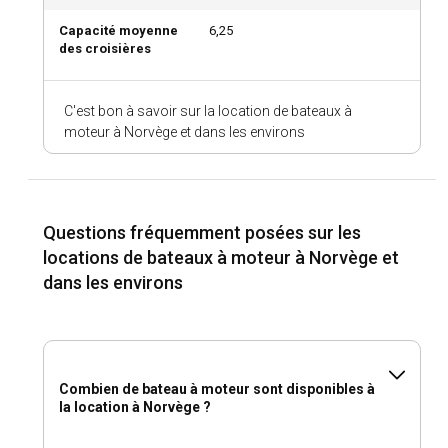
Capacité moyenne
6,25
Comment explorer l'histoire et la culture de la
des croisières
Norvège ?
Les sites historiques de la Norvège sont mieux explorés en
C'est bon à savoir sur la location de bateaux à
accostant dans les marinas locales et en profitant des vues.
moteur à Norvège et dans les environs
Découvrez le riche patrimoine viking au musée des navires
vikings, ou savourez les délices locaux comme le Klippfisk et
le Lefse pour une expérience culturelle immersive.
Questions fréquemment posées sur les
Quelles sont les principales attractions et activités
locations de bateaux à moteur à Norvège et
de plein air en Norvège ?
dans les environs
Combiné avec votre croisière en bateau à moteur, faites un
détour pour explorer les diverses attractions de la Norvège
telles que les époustouflantes aurores boréales, le
Geirangerfjord, et le célèbre Preikestolen. Ne manquez pas
la randonnée, la pêche, ou simplement profiter de la
Combien de bateau à moteur sont disponibles à
sublime beauté scénique.
la location à Norvège ?