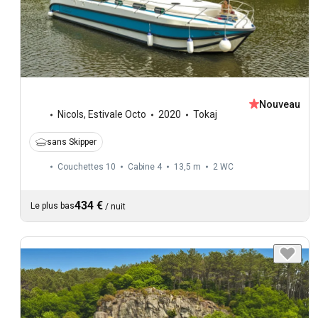
Nouveau
Nicols
,
Estivale Octo
2020
Tokaj
sans Skipper
Couchettes 10
Cabine 4
13,5 m
2
WC
434 €
Le plus bas
/
nuit