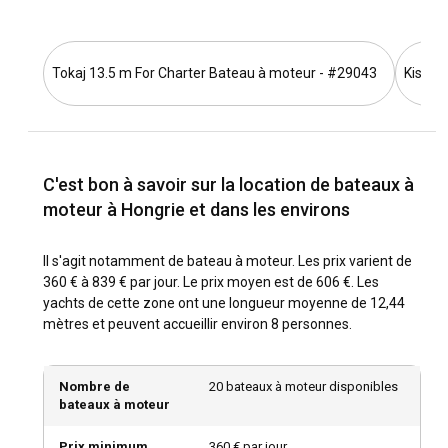
Tokaj 13.5 m For Charter Bateau à moteur - #29043
Kiskör
C'est bon à savoir sur la location de bateaux à
moteur à Hongrie et dans les environs
Il s'agit notamment de bateau à moteur. Les prix varient de
360 € à 839 € par jour. Le prix moyen est de 606 €. Les
yachts de cette zone ont une longueur moyenne de 12,44
mètres et peuvent accueillir environ 8 personnes.
Nombre de
20 bateaux à moteur disponibles
bateaux à moteur
Prix minimum
360 € par jour