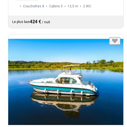
Couchettes 8
Cabine 3
13,5 m
2
WC
424 €
Le plus bas
/
nuit