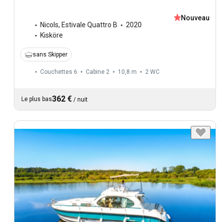
Nouveau
Nicols
,
Estivale Quattro B
2020
Kisköre
sans Skipper
Couchettes 6
Cabine 2
10,8 m
2
WC
362 €
Le plus bas
/
nuit