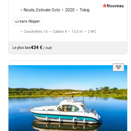
Nouveau
Nicols
,
Estivale Octo
2020
Tokaj
sans Skipper
Couchettes 10
Cabine 4
13,5 m
2
WC
434 €
Le plus bas
/
nuit