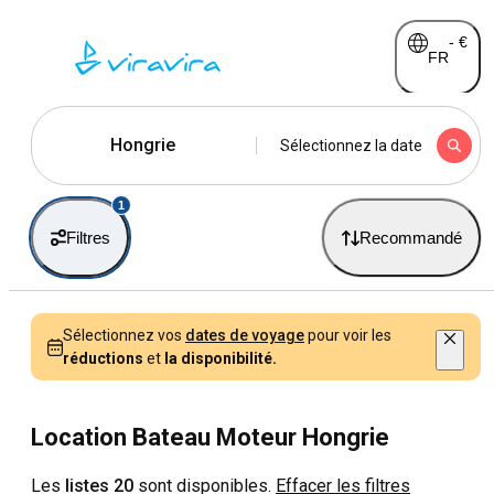
-
€
FR
Hongrie
Sélectionnez la date
1
Filtres
Recommandé
Sélectionnez vos
dates de voyage
pour voir les
réductions
et
la disponibilité.
Location Bateau Moteur Hongrie
Les
listes 20
sont disponibles.
Effacer les filtres