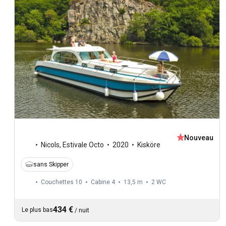
Nouveau
Nicols
,
Estivale Octo
2020
Kisköre
sans Skipper
Couchettes 10
Cabine 4
13,5 m
2
WC
434 €
Le plus bas
/
nuit