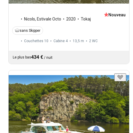
Nouveau
Nicols
,
Estivale Octo
2020
Tokaj
sans Skipper
Couchettes 10
Cabine 4
13,5 m
2
WC
434 €
Le plus bas
/
nuit