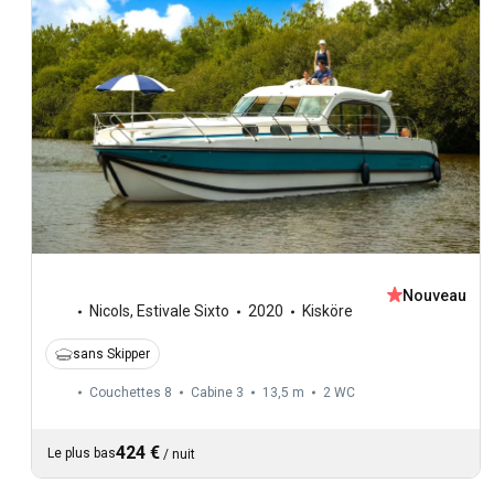
Nouveau
Nicols
,
Estivale Sixto
2020
Kisköre
sans Skipper
Couchettes 8
Cabine 3
13,5 m
2
WC
424 €
Le plus bas
/
nuit