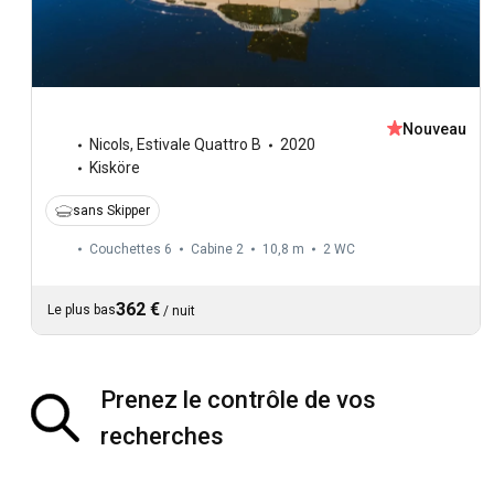
Nouveau
Nicols
,
Estivale Quattro B
2020
Kisköre
sans Skipper
Couchettes 6
Cabine 2
10,8 m
2
WC
362 €
Le plus bas
/
nuit
Prenez le contrôle de vos
recherches