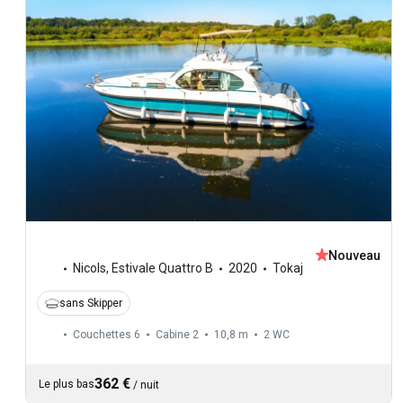
Nouveau
Nicols
,
Estivale Quattro B
2020
Tokaj
sans Skipper
Couchettes 6
Cabine 2
10,8 m
2
WC
362 €
Le plus bas
/
nuit