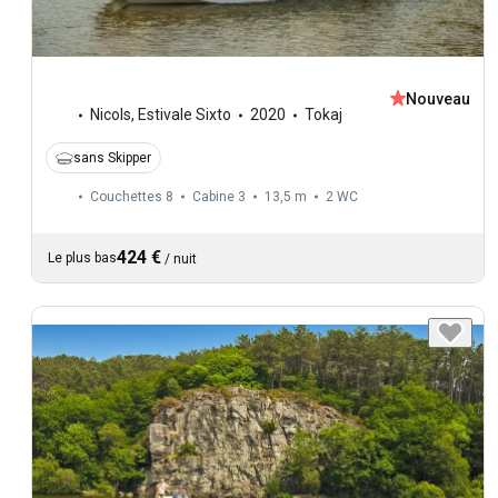
Nouveau
Nicols
,
Estivale Sixto
2020
Tokaj
sans Skipper
Couchettes 8
Cabine 3
13,5 m
2
WC
424 €
Le plus bas
/
nuit