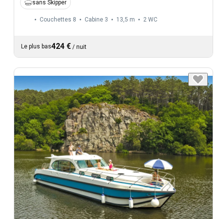
sans Skipper
Couchettes 8
Cabine 3
13,5 m
2
WC
424 €
Le plus bas
/
nuit