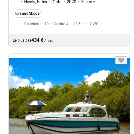
Nicols
,
Estivale Octo
2020
Kisköre
sans Skipper
Couchettes 10
Cabine 4
13,5 m
2
WC
434 €
Le plus bas
/
nuit