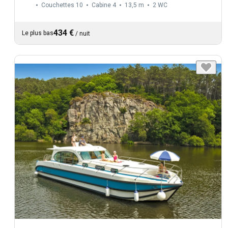
Couchettes 10
Cabine 4
13,5 m
2
WC
434 €
Le plus bas
/
nuit