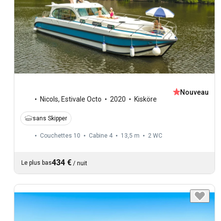
Nouveau
Nicols
,
Estivale Octo
2020
Kisköre
sans Skipper
Couchettes 10
Cabine 4
13,5 m
2
WC
434 €
Le plus bas
/
nuit