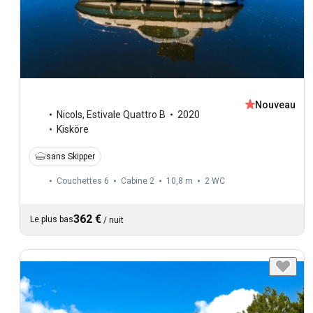
Nouveau
Nicols
,
Estivale Quattro B
2020
Kisköre
sans Skipper
Couchettes 6
Cabine 2
10,8 m
2
WC
362 €
Le plus bas
/
nuit