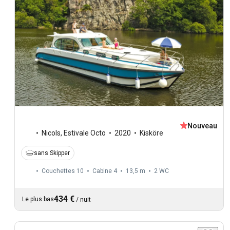
Nouveau
Nicols
,
Estivale Octo
2020
Kisköre
sans Skipper
Couchettes 10
Cabine 4
13,5 m
2
WC
434 €
Le plus bas
/
nuit