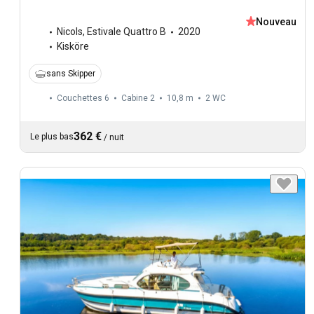
Nouveau
Nicols
,
Estivale Quattro B
2020
Kisköre
sans Skipper
Couchettes 6
Cabine 2
10,8 m
2
WC
362 €
Le plus bas
/
nuit