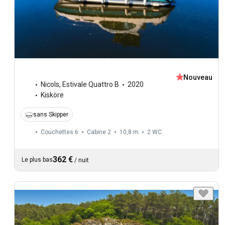
Nouveau
Nicols
,
Estivale Quattro B
2020
Kisköre
sans Skipper
Couchettes 6
Cabine 2
10,8 m
2
WC
362 €
Le plus bas
/
nuit